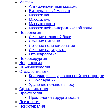
Массаж
Антицеллюлитный массаж
Висцеральный массаж
Массаж ног
Массаж рук
Массаж спины
Массаж шейно-воротниковой зоны
Неврология
Лечение головной боли
Лечение мигрени
Лечение полинейропатии
Лечение радикулита
Отоневрология
Нейрохирургия
Нефрология
Онкогинекология
Отоларингология
Коагуляция сосудов носовой перегородки
ЛОР-операции
Удаление полипов в носу
Офтальмология
Проктология
Проктология хирургическая
Психология
Психотерапия