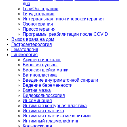
дна
ГелиОкс терапия
Гирудотерапия
Интервальная гипо-гиперокситерапия
Озонотерапия
Прессотерапия
Программы реабилитации после СOVID
Вызов врача на дом
Гастроэнтерология
Гематология
Гинекология
Акушер-гинеколог
Биопсия вульвы
Биопсия шейки матки
Вагинопластика
Введение внутриматочной спирали
Ведение беременности
Взятие мазка
Видеокольпоскопия
Инсеминация
Интимная контурная пластика
Интимная пластика
Интимная пластика мезонитями
Интимный плазмолифтинг
Кольпоскопия