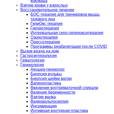
коклюша
Взятие крови у взрослых
Восстановительное лечение
БОС-терапия для тренировок мышц
тазового дна
ГелиОкс терапия
Гирудотерапия
Интервальная гипо-гиперокситерапия
Озонотерапия
Прессотерапия
Программы реабилитации после СOVID
Вызов врача на дом
Гастроэнтерология
Гематология
Гинекология
Акушер-гинеколог
Биопсия вульвы
Биопсия шейки матки
Вагинопластика
Введение внутриматочной спирали
Ведение беременности
Взятие мазка
Видеокольпоскопия
Инсеминация
Интимная контурная пластика