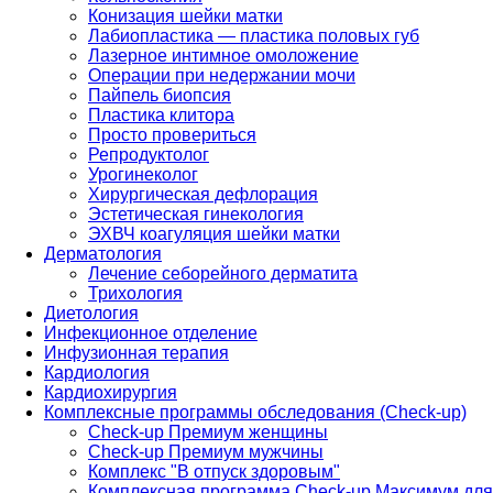
Конизация шейки матки
Лабиопластика — пластика половых губ
Лазерное интимное омоложение
Операции при недержании мочи
Пайпель биопсия
Пластика клитора
Просто провериться
Репродуктолог
Урогинеколог
Хирургическая дефлорация
Эстетическая гинекология
ЭХВЧ коагуляция шейки матки
Дерматология
Лечение себорейного дерматита
Трихология
Диетология
Инфекционное отделение
Инфузионная терапия
Кардиология
Кардиохирургия
Комплексные программы обследования (Check-up)
Check-up Премиум женщины
Check-up Премиум мужчины
Комплекс "В отпуск здоровым"
Комплексная программа Check-up Максимум для