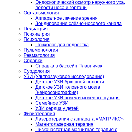
Эндоскопический осмотр наружного уха,
полости носа и гортани
Офтальмология
Аппаратное лечение зрения
Зондирование слёзно-носового канала
Педиатрия
Психиатрия
Психология
Психолог для подростка
Пульмонология
Ревматология
Справки
Справка в бассейн Плавничок
Сурдология
УЗИ (Ультразвуковое исследование)
Детское УЗИ брюшной полости
Детское УЗИ головного мозга
(нейросонография)
Детское УЗИ почек и мочевого пузыря
Семейное УЗИ
УЗИ сердца у детей
Физиотерапия
Лазеротерапия с аппарата «МАТРИКС»
Магнитолазерная терапия
Низкочастотная магнитная терапия с