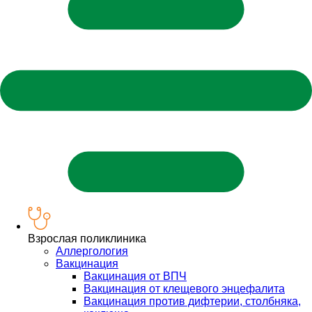
Взрослая поликлиника
Аллергология
Вакцинация
Вакцинация от ВПЧ
Вакцинация от клещевого энцефалита
Вакцинация против дифтерии, столбняка,