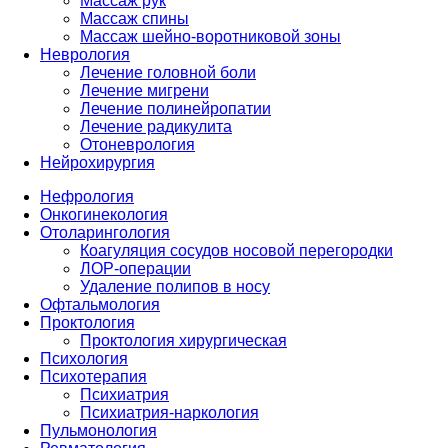
Массаж рук
Массаж спины
Массаж шейно-воротниковой зоны
Неврология
Лечение головной боли
Лечение мигрени
Лечение полинейропатии
Лечение радикулита
Отоневрология
Нейрохирургия
Нефрология
Онкогинекология
Отоларингология
Коагуляция сосудов носовой перегородки
ЛОР-операции
Удаление полипов в носу
Офтальмология
Проктология
Проктология хирургическая
Психология
Психотерапия
Психиатрия
Психиатрия-наркология
Пульмонология