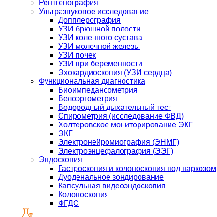
Рентгенография
Ультразвуковое исследование
Допплерография
УЗИ брюшной полости
УЗИ коленного сустава
УЗИ молочной железы
УЗИ почек
УЗИ при беременности
Эхокардиоскопия (УЗИ сердца)
Функциональная диагностика
Биоимпедансометрия
Велоэргометрия
Водородный дыхательный тест
Спирометрия (исследование ФВД)
Холтеровское мониторирование ЭКГ
ЭКГ
Электронейромиография (ЭНМГ)
Электроэнцефалография (ЭЭГ)
Эндоскопия
Гастроскопия и колоноскопия под наркозом
Дуоденальное зондирование
Капсульная видеоэндоскопия
Колоноскопия
ФГДС