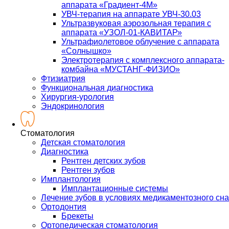
аппарата «Градиент-4М»
УВЧ-терапия на аппарате УВЧ-30.03
Ультразвуковая аэрозольная терапия с
аппарата «УЗОЛ-01-КАВИТАР»
Ультрафиолетовое облучение с аппарата
«Солнышко»
Электротерапия с комплексного аппарата-
комбайна «МУСТАНГ-ФИЗИО»
Фтизиатрия
Функциональная диагностика
Хирургия-урология
Эндокринология
Стоматология
Детская стоматология
Диагностика
Рентген детских зубов
Рентген зубов
Имплантология
Имплантационные системы
Лечение зубов в условиях медикаментозного сна
Ортодонтия
Брекеты
Ортопедическая стоматология