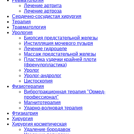
Ревматология
Лечение артрита
Лечение артроза
Сердечно-сосудистая хирургия
Терапия
Травматология
Урология
Биопсия предстательной железы
Инстилляция мочевого пузыря
Лечение гидроцеле
Массаж предстательной железы
Пластика уздечки крайней плоти
(френулопластика)
Уролог
Уролог-андролог
Цистоскопия
Физиотерапия
Вибротракционная терапия "Ормед-
профессионал"
Магнитотерапия
Ударно-волновая терапия
Фтизиатрия
Хирургия
Хирургия косметическая
Удаление бородавок