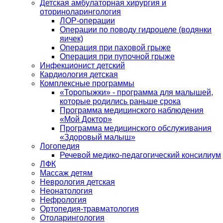
Детская амбулаторная хирургия и
оториноларингология
ЛОР-операции
Операции по поводу гидроцеле (водянки
яичек)
Операция при паховой грыже
Операция при пупочной грыже
Инфекционист детский
Кардиология детская
Комплексные программы
«Торопыжки» - программа для малышей,
которые родились раньше срока
Программа медицинского наблюдения
«Мой Доктор»
Программа медицинского обслуживания
«Здоровый малыш»
Логопедия
Речевой медико-педагогический консилиум
ЛФК
Массаж детям
Неврология детская
Неонатология
Нефрология
Ортопедия-травматология
Отоларингология