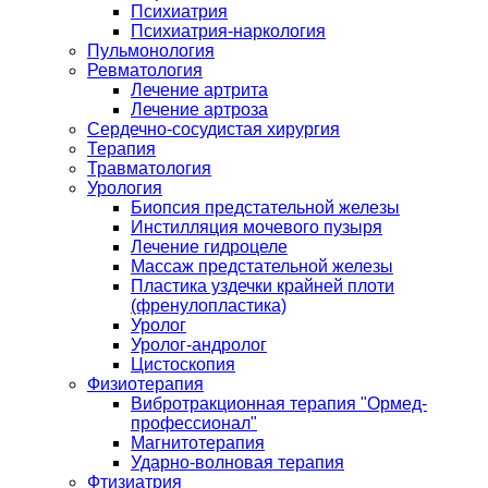
Психиатрия
Психиатрия-наркология
Пульмонология
Ревматология
Лечение артрита
Лечение артроза
Сердечно-сосудистая хирургия
Терапия
Травматология
Урология
Биопсия предстательной железы
Инстилляция мочевого пузыря
Лечение гидроцеле
Массаж предстательной железы
Пластика уздечки крайней плоти
(френулопластика)
Уролог
Уролог-андролог
Цистоскопия
Физиотерапия
Вибротракционная терапия "Ормед-
профессионал"
Магнитотерапия
Ударно-волновая терапия
Фтизиатрия