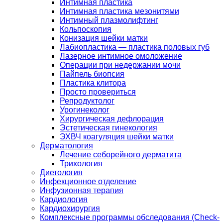
Интимная пластика
Интимная пластика мезонитями
Интимный плазмолифтинг
Кольпоскопия
Конизация шейки матки
Лабиопластика — пластика половых губ
Лазерное интимное омоложение
Операции при недержании мочи
Пайпель биопсия
Пластика клитора
Просто провериться
Репродуктолог
Урогинеколог
Хирургическая дефлорация
Эстетическая гинекология
ЭХВЧ коагуляция шейки матки
Дерматология
Лечение себорейного дерматита
Трихология
Диетология
Инфекционное отделение
Инфузионная терапия
Кардиология
Кардиохирургия
Комплексные программы обследования (Check-