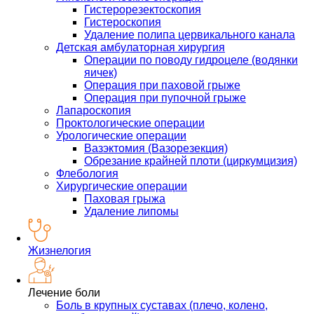
Гистерорезектоскопия
Гистероскопия
Удаление полипа цервикального канала
Детская амбулаторная хирургия
Операции по поводу гидроцеле (водянки
яичек)
Операция при паховой грыже
Операция при пупочной грыже
Лапароскопия
Проктологические операции
Урологические операции
Вазэктомия (Вазорезекция)
Обрезание крайней плоти (циркумцизия)
Флебология
Хирургические операции
Паховая грыжа
Удаление липомы
Жизнелогия
Лечение боли
Боль в крупных суставах (плечо, колено,