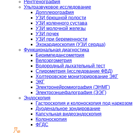
Рентгенография
Ультразвуковое исследование
Допплерография
УЗИ брюшной полости
УЗИ коленного сустава
УЗИ молочной железы
УЗИ почек
УЗИ при беременности
Эхокардиоскопия (УЗИ сердца)
Функциональная диагностика
Биоимпедансометрия
Велоэргометрия
Водородный дыхательный тест
Спирометрия (исследование ФВД)
Холтеровское мониторирование ЭКГ
ЭКГ
Электронейромиография (ЭНМГ)
Электроэнцефалография (ЭЭГ)
Эндоскопия
Гастроскопия и колоноскопия под наркозом
Дуоденальное зондирование
Капсульная видеоэндоскопия
Колоноскопия
ФГДС