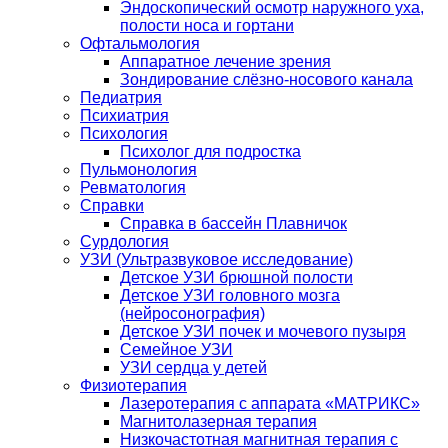
Эндоскопический осмотр наружного уха,
полости носа и гортани
Офтальмология
Аппаратное лечение зрения
Зондирование слёзно-носового канала
Педиатрия
Психиатрия
Психология
Психолог для подростка
Пульмонология
Ревматология
Справки
Справка в бассейн Плавничок
Сурдология
УЗИ (Ультразвуковое исследование)
Детское УЗИ брюшной полости
Детское УЗИ головного мозга
(нейросонография)
Детское УЗИ почек и мочевого пузыря
Семейное УЗИ
УЗИ сердца у детей
Физиотерапия
Лазеротерапия с аппарата «МАТРИКС»
Магнитолазерная терапия
Низкочастотная магнитная терапия с