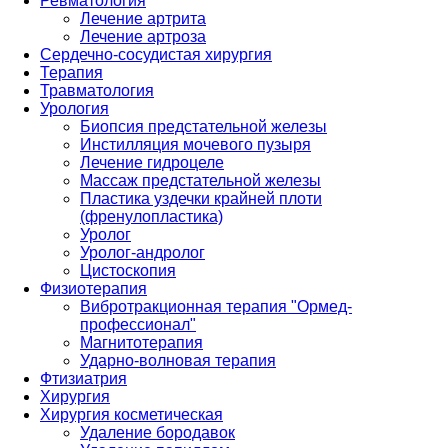
Ревматология
Лечение артрита
Лечение артроза
Сердечно-сосудистая хирургия
Терапия
Травматология
Урология
Биопсия предстательной железы
Инстилляция мочевого пузыря
Лечение гидроцеле
Массаж предстательной железы
Пластика уздечки крайней плоти
(френулопластика)
Уролог
Уролог-андролог
Цистоскопия
Физиотерапия
Вибротракционная терапия "Ормед-
профессионал"
Магнитотерапия
Ударно-волновая терапия
Фтизиатрия
Хирургия
Хирургия косметическая
Удаление бородавок