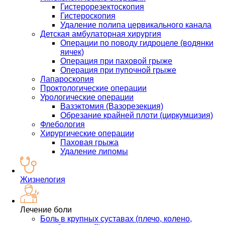
Гистерорезектоскопия
Гистероскопия
Удаление полипа цервикального канала
Детская амбулаторная хирургия
Операции по поводу гидроцеле (водянки
яичек)
Операция при паховой грыже
Операция при пупочной грыже
Лапароскопия
Проктологические операции
Урологические операции
Вазэктомия (Вазорезекция)
Обрезание крайней плоти (циркумцизия)
Флебология
Хирургические операции
Паховая грыжа
Удаление липомы
Жизнелогия
Лечение боли
Боль в крупных суставах (плечо, колено,