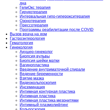
дна
ГелиОкс терапия
Гирудотерапия
Интервальная гипо-гиперокситерапия
Озонотерапия
Прессотерапия
Программы реабилитации после СOVID
Вызов врача на дом
Гастроэнтерология
Гематология
Гинекология
Акушер-гинеколог
Биопсия вульвы
Биопсия шейки матки
Вагинопластика
Введение внутриматочной спирали
Ведение беременности
Взятие мазка
Видеокольпоскопия
Инсеминация
Интимная контурная пластика
Интимная пластика
Интимная пластика мезонитями
Интимный плазмолифтинг
Кольпоскопия