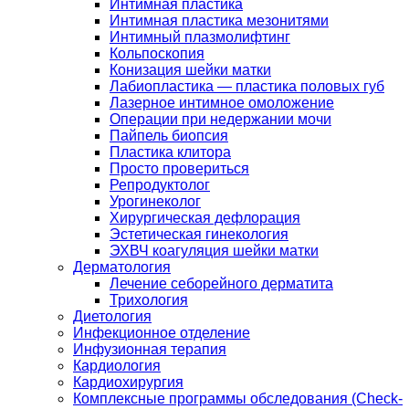
Интимная пластика
Интимная пластика мезонитями
Интимный плазмолифтинг
Кольпоскопия
Конизация шейки матки
Лабиопластика — пластика половых губ
Лазерное интимное омоложение
Операции при недержании мочи
Пайпель биопсия
Пластика клитора
Просто провериться
Репродуктолог
Урогинеколог
Хирургическая дефлорация
Эстетическая гинекология
ЭХВЧ коагуляция шейки матки
Дерматология
Лечение себорейного дерматита
Трихология
Диетология
Инфекционное отделение
Инфузионная терапия
Кардиология
Кардиохирургия
Комплексные программы обследования (Check-