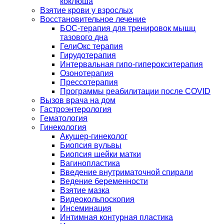
коклюша
Взятие крови у взрослых
Восстановительное лечение
БОС-терапия для тренировок мышц
тазового дна
ГелиОкс терапия
Гирудотерапия
Интервальная гипо-гиперокситерапия
Озонотерапия
Прессотерапия
Программы реабилитации после СOVID
Вызов врача на дом
Гастроэнтерология
Гематология
Гинекология
Акушер-гинеколог
Биопсия вульвы
Биопсия шейки матки
Вагинопластика
Введение внутриматочной спирали
Ведение беременности
Взятие мазка
Видеокольпоскопия
Инсеминация
Интимная контурная пластика