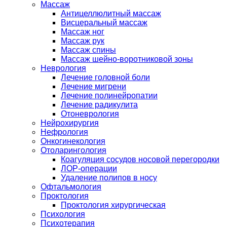
Массаж
Антицеллюлитный массаж
Висцеральный массаж
Массаж ног
Массаж рук
Массаж спины
Массаж шейно-воротниковой зоны
Неврология
Лечение головной боли
Лечение мигрени
Лечение полинейропатии
Лечение радикулита
Отоневрология
Нейрохирургия
Нефрология
Онкогинекология
Отоларингология
Коагуляция сосудов носовой перегородки
ЛОР-операции
Удаление полипов в носу
Офтальмология
Проктология
Проктология хирургическая
Психология
Психотерапия