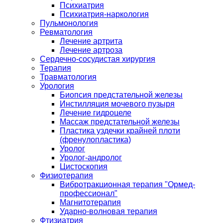
Психиатрия
Психиатрия-наркология
Пульмонология
Ревматология
Лечение артрита
Лечение артроза
Сердечно-сосудистая хирургия
Терапия
Травматология
Урология
Биопсия предстательной железы
Инстилляция мочевого пузыря
Лечение гидроцеле
Массаж предстательной железы
Пластика уздечки крайней плоти
(френулопластика)
Уролог
Уролог-андролог
Цистоскопия
Физиотерапия
Вибротракционная терапия "Ормед-
профессионал"
Магнитотерапия
Ударно-волновая терапия
Фтизиатрия