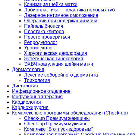
Конизация шейки матки
Лабиопластика — пластика половых губ
Лазерное интимное омоложение
Операции при недержании мочи
Пайпель биопсия
Пластика клитора
Просто провериться
Репродуктолог
Урогинеколог
Хирургическая дефлорация
Эстетическая гинекология
ЭХВЧ коагуляция шейки матки
Дерматология
Лечение себорейного дерматита
Трихология
Диетология
Инфекционное отделение
Инфузионная терапия
Кардиология
Кардиохирургия
Комплексные программы обследования (Check-up)
Check-up Премиум женщины
Check-up Премиум мужчины
Комплекс "В отпуск здоровым"
Комплексная программа Check-up Максимум для