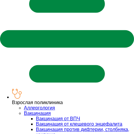
Взрослая поликлиника
Аллергология
Вакцинация
Вакцинация от ВПЧ
Вакцинация от клещевого энцефалита
Вакцинация против дифтерии, столбняка,