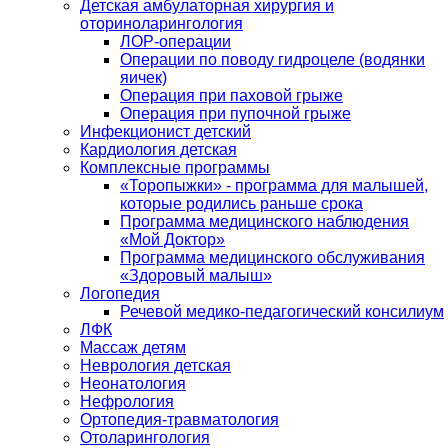
Детская амбулаторная хирургия и
оториноларингология
ЛОР-операции
Операции по поводу гидроцеле (водянки
яичек)
Операция при паховой грыже
Операция при пупочной грыже
Инфекционист детский
Кардиология детская
Комплексные программы
«Торопыжки» - программа для малышей,
которые родились раньше срока
Программа медицинского наблюдения
«Мой Доктор»
Программа медицинского обслуживания
«Здоровый малыш»
Логопедия
Речевой медико-педагогический консилиум
ЛФК
Массаж детям
Неврология детская
Неонатология
Нефрология
Ортопедия-травматология
Отоларингология