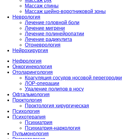
Массаж рук
Массаж спины
Массаж шейно-воротниковой зоны
Неврология
Лечение головной боли
Лечение мигрени
Лечение полинейропатии
Лечение радикулита
Отоневрология
Нейрохирургия
Нефрология
Онкогинекология
Отоларингология
Коагуляция сосудов носовой перегородки
ЛОР-операции
Удаление полипов в носу
Офтальмология
Проктология
Проктология хирургическая
Психология
Психотерапия
Психиатрия
Психиатрия-наркология
Пульмонология