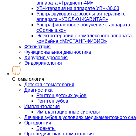
аппарата «Градиент-4М»
УВЧ-терапия на аппарате УВЧ-30.03
Ультразвуковая аэрозольная терапия с
аппарата «УЗОЛ-01-КАВИТАР»
Ультрафиолетовое облучение с аппарата
«Солнышко»
Электротерапия с комплексного аппарата-
комбайна «МУСТАНГ-ФИЗИО»
Фтизиатрия
Функциональная диагностика
Хирургия-урология
Эндокринология
Стоматология
Детская стоматология
Диагностика
Рентген детских зубов
Рентген зубов
Имплантология
Имплантационные системы
Лечение зубов в условиях медикаментозного сна
Ортодонтия
Брекеты
Ортопедическая стоматология