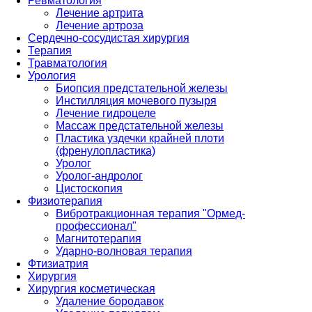
Ревматология
Лечение артрита
Лечение артроза
Сердечно-сосудистая хирургия
Терапия
Травматология
Урология
Биопсия предстательной железы
Инстилляция мочевого пузыря
Лечение гидроцеле
Массаж предстательной железы
Пластика уздечки крайней плоти
(френулопластика)
Уролог
Уролог-андролог
Цистоскопия
Физиотерапия
Вибротракционная терапия "Ормед-
профессионал"
Магнитотерапия
Ударно-волновая терапия
Фтизиатрия
Хирургия
Хирургия косметическая
Удаление бородавок