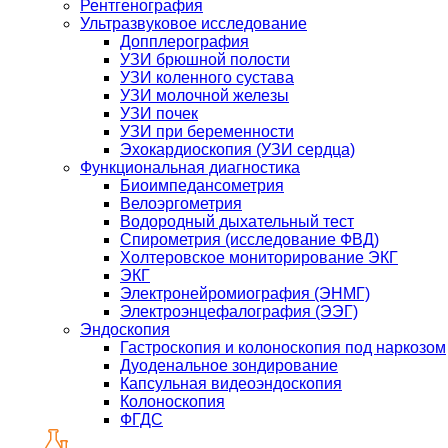
Рентгенография
Ультразвуковое исследование
Допплерография
УЗИ брюшной полости
УЗИ коленного сустава
УЗИ молочной железы
УЗИ почек
УЗИ при беременности
Эхокардиоскопия (УЗИ сердца)
Функциональная диагностика
Биоимпедансометрия
Велоэргометрия
Водородный дыхательный тест
Спирометрия (исследование ФВД)
Холтеровское мониторирование ЭКГ
ЭКГ
Электронейромиография (ЭНМГ)
Электроэнцефалография (ЭЭГ)
Эндоскопия
Гастроскопия и колоноскопия под наркозом
Дуоденальное зондирование
Капсульная видеоэндоскопия
Колоноскопия
ФГДС