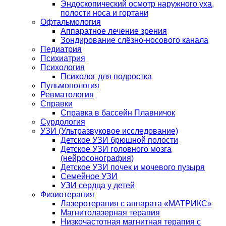
Эндоскопический осмотр наружного уха,
полости носа и гортани
Офтальмология
Аппаратное лечение зрения
Зондирование слёзно-носового канала
Педиатрия
Психиатрия
Психология
Психолог для подростка
Пульмонология
Ревматология
Справки
Справка в бассейн Плавничок
Сурдология
УЗИ (Ультразвуковое исследование)
Детское УЗИ брюшной полости
Детское УЗИ головного мозга
(нейросонография)
Детское УЗИ почек и мочевого пузыря
Семейное УЗИ
УЗИ сердца у детей
Физиотерапия
Лазеротерапия с аппарата «МАТРИКС»
Магнитолазерная терапия
Низкочастотная магнитная терапия с