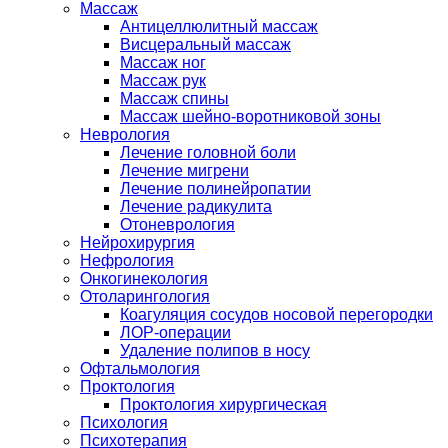
Массаж
Антицеллюлитный массаж
Висцеральный массаж
Массаж ног
Массаж рук
Массаж спины
Массаж шейно-воротниковой зоны
Неврология
Лечение головной боли
Лечение мигрени
Лечение полинейропатии
Лечение радикулита
Отоневрология
Нейрохирургия
Нефрология
Онкогинекология
Отоларингология
Коагуляция сосудов носовой перегородки
ЛОР-операции
Удаление полипов в носу
Офтальмология
Проктология
Проктология хирургическая
Психология
Психотерапия