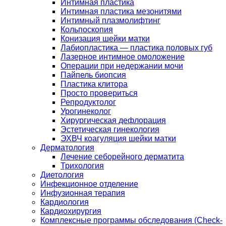
Интимная пластика
Интимная пластика мезонитями
Интимный плазмолифтинг
Кольпоскопия
Конизация шейки матки
Лабиопластика — пластика половых губ
Лазерное интимное омоложение
Операции при недержании мочи
Пайпель биопсия
Пластика клитора
Просто провериться
Репродуктолог
Урогинеколог
Хирургическая дефлорация
Эстетическая гинекология
ЭХВЧ коагуляция шейки матки
Дерматология
Лечение себорейного дерматита
Трихология
Диетология
Инфекционное отделение
Инфузионная терапия
Кардиология
Кардиохирургия
Комплексные программы обследования (Check-