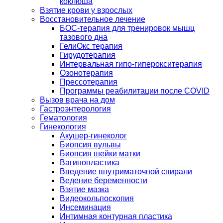
коклюша
Взятие крови у взрослых
Восстановительное лечение
БОС-терапия для тренировок мышц
тазового дна
ГелиОкс терапия
Гирудотерапия
Интервальная гипо-гиперокситерапия
Озонотерапия
Прессотерапия
Программы реабилитации после СOVID
Вызов врача на дом
Гастроэнтерология
Гематология
Гинекология
Акушер-гинеколог
Биопсия вульвы
Биопсия шейки матки
Вагинопластика
Введение внутриматочной спирали
Ведение беременности
Взятие мазка
Видеокольпоскопия
Инсеминация
Интимная контурная пластика