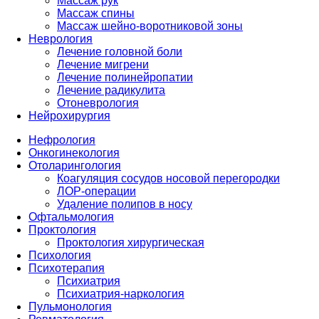
Массаж рук
Массаж спины
Массаж шейно-воротниковой зоны
Неврология
Лечение головной боли
Лечение мигрени
Лечение полинейропатии
Лечение радикулита
Отоневрология
Нейрохирургия
Нефрология
Онкогинекология
Отоларингология
Коагуляция сосудов носовой перегородки
ЛОР-операции
Удаление полипов в носу
Офтальмология
Проктология
Проктология хирургическая
Психология
Психотерапия
Психиатрия
Психиатрия-наркология
Пульмонология