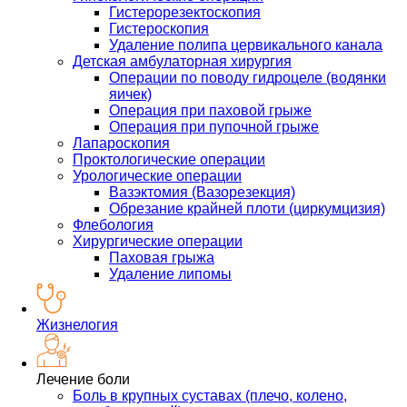
Гистерорезектоскопия
Гистероскопия
Удаление полипа цервикального канала
Детская амбулаторная хирургия
Операции по поводу гидроцеле (водянки
яичек)
Операция при паховой грыже
Операция при пупочной грыже
Лапароскопия
Проктологические операции
Урологические операции
Вазэктомия (Вазорезекция)
Обрезание крайней плоти (циркумцизия)
Флебология
Хирургические операции
Паховая грыжа
Удаление липомы
Жизнелогия
Лечение боли
Боль в крупных суставах (плечо, колено,