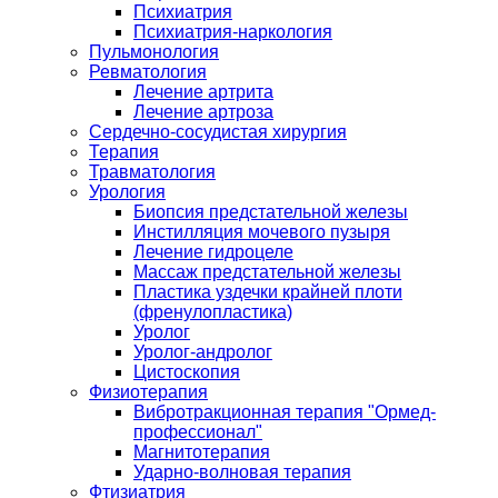
Психиатрия
Психиатрия-наркология
Пульмонология
Ревматология
Лечение артрита
Лечение артроза
Сердечно-сосудистая хирургия
Терапия
Травматология
Урология
Биопсия предстательной железы
Инстилляция мочевого пузыря
Лечение гидроцеле
Массаж предстательной железы
Пластика уздечки крайней плоти
(френулопластика)
Уролог
Уролог-андролог
Цистоскопия
Физиотерапия
Вибротракционная терапия "Ормед-
профессионал"
Магнитотерапия
Ударно-волновая терапия
Фтизиатрия