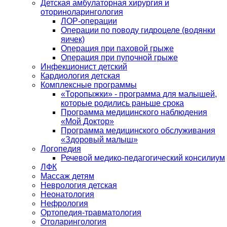
Детская амбулаторная хирургия и
оториноларингология
ЛОР-операции
Операции по поводу гидроцеле (водянки
яичек)
Операция при паховой грыже
Операция при пупочной грыже
Инфекционист детский
Кардиология детская
Комплексные программы
«Торопыжки» - программа для малышей,
которые родились раньше срока
Программа медицинского наблюдения
«Мой Доктор»
Программа медицинского обслуживания
«Здоровый малыш»
Логопедия
Речевой медико-педагогический консилиум
ЛФК
Массаж детям
Неврология детская
Неонатология
Нефрология
Ортопедия-травматология
Отоларингология