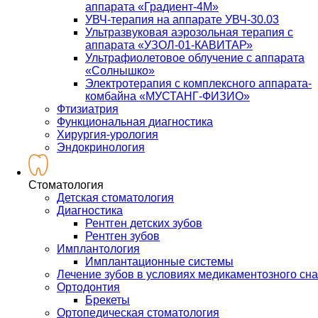
аппарата «Градиент-4М»
УВЧ-терапия на аппарате УВЧ-30.03
Ультразвуковая аэрозольная терапия с
аппарата «УЗОЛ-01-КАВИТАР»
Ультрафиолетовое облучение с аппарата
«Солнышко»
Электротерапия с комплексного аппарата-
комбайна «МУСТАНГ-ФИЗИО»
Фтизиатрия
Функциональная диагностика
Хирургия-урология
Эндокринология
Стоматология
Детская стоматология
Диагностика
Рентген детских зубов
Рентген зубов
Имплантология
Имплантационные системы
Лечение зубов в условиях медикаментозного сна
Ортодонтия
Брекеты
Ортопедическая стоматология