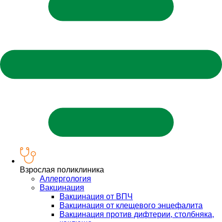
Взрослая поликлиника
Аллергология
Вакцинация
Вакцинация от ВПЧ
Вакцинация от клещевого энцефалита
Вакцинация против дифтерии, столбняка,