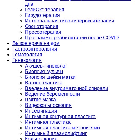
дна
ГелиОкс терапия
Гирудотерапия
Интервальная гипо-гиперокситерапия
Озонотерапия
Прессотерапия
Программы реабилитации после СOVID
Вызов врача на дом
Гастроэнтерология
Гематология
Гинекология
Акушер-гинеколог
Биопсия вульвы
Биопсия шейки матки
Вагинопластика
Введение внутриматочной спирали
Ведение беременности
Взятие мазка
Видеокольпоскопия
Инсеминация
Интимная контурная пластика
Интимная пластика
Интимная пластика мезонитями
Интимный плазмолифтинг
Кольпоскопия