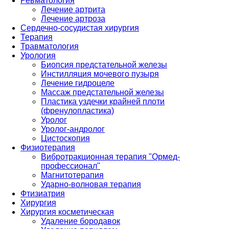
Ревматология
Лечение артрита
Лечение артроза
Сердечно-сосудистая хирургия
Терапия
Травматология
Урология
Биопсия предстательной железы
Инстилляция мочевого пузыря
Лечение гидроцеле
Массаж предстательной железы
Пластика уздечки крайней плоти
(френулопластика)
Уролог
Уролог-андролог
Цистоскопия
Физиотерапия
Вибротракционная терапия "Ормед-
профессионал"
Магнитотерапия
Ударно-волновая терапия
Фтизиатрия
Хирургия
Хирургия косметическая
Удаление бородавок