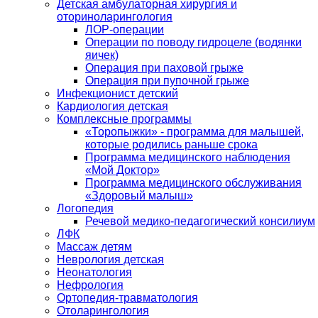
Детская амбулаторная хирургия и
оториноларингология
ЛОР-операции
Операции по поводу гидроцеле (водянки
яичек)
Операция при паховой грыже
Операция при пупочной грыже
Инфекционист детский
Кардиология детская
Комплексные программы
«Торопыжки» - программа для малышей,
которые родились раньше срока
Программа медицинского наблюдения
«Мой Доктор»
Программа медицинского обслуживания
«Здоровый малыш»
Логопедия
Речевой медико-педагогический консилиум
ЛФК
Массаж детям
Неврология детская
Неонатология
Нефрология
Ортопедия-травматология
Отоларингология