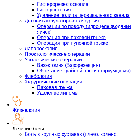
Гистерорезектоскопия
Гистероскопия
Удаление полипа цервикального канала
Детская амбулаторная хирургия
Операции по поводу гидроцеле (водянки
яичек)
Операция при паховой грыже
Операция при пупочной грыже
Лапароскопия
Проктологические операции
Урологические операции
Вазэктомия (Вазорезекция)
Обрезание крайней плоти (циркумцизия)
Флебология
Хирургические операции
Паховая грыжа
Удаление липомы
Жизнелогия
Лечение боли
Боль в крупных суставах (плечо, колено,