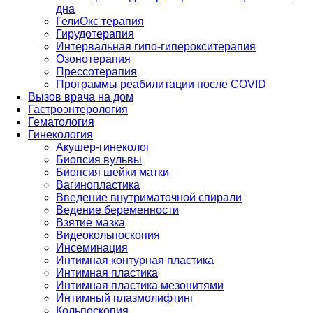
дна
ГелиОкс терапия
Гирудотерапия
Интервальная гипо-гиперокситерапия
Озонотерапия
Прессотерапия
Программы реабилитации после СOVID
Вызов врача на дом
Гастроэнтерология
Гематология
Гинекология
Акушер-гинеколог
Биопсия вульвы
Биопсия шейки матки
Вагинопластика
Введение внутриматочной спирали
Ведение беременности
Взятие мазка
Видеокольпоскопия
Инсеминация
Интимная контурная пластика
Интимная пластика
Интимная пластика мезонитями
Интимный плазмолифтинг
Кольпоскопия