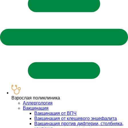
Взрослая поликлиника
Аллергология
Вакцинация
Вакцинация от ВПЧ
Вакцинация от клещевого энцефалита
Вакцинация против дифтерии, столбняка,