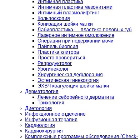
Интимная пластика
Интимная пластика мезонитями
Интимный плазмолифтинг
Кольпоскопия
Конизация шейки матки
Лабиопластика — пластика половых губ
Лазерное интимное омоложение
Операции при недержании мочи
Пайпель биопсия
Пластика клитора
Просто провериться
Репродуктолог
Урогинеколог
Хирургическая дефлорация
Эстетическая гинекология
ЭХВЧ коагуляция шейки матки
Дерматология
Лечение себорейного дерматита
Трихология
Диетология
Инфекционное отделение
Инфузионная терапия
Кардиология
Кардиохирургия
Комплексные программы обследования (Check-