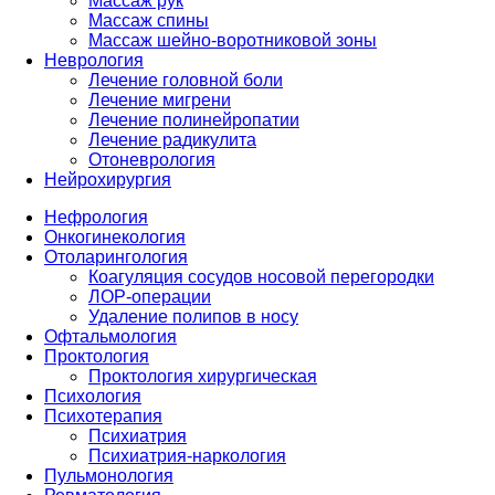
Массаж рук
Массаж спины
Массаж шейно-воротниковой зоны
Неврология
Лечение головной боли
Лечение мигрени
Лечение полинейропатии
Лечение радикулита
Отоневрология
Нейрохирургия
Нефрология
Онкогинекология
Отоларингология
Коагуляция сосудов носовой перегородки
ЛОР-операции
Удаление полипов в носу
Офтальмология
Проктология
Проктология хирургическая
Психология
Психотерапия
Психиатрия
Психиатрия-наркология
Пульмонология