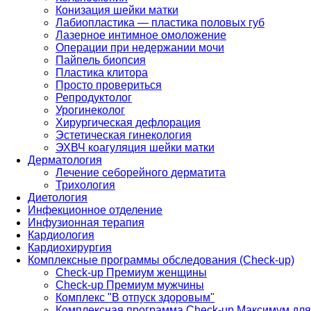
Конизация шейки матки
Лабиопластика — пластика половых губ
Лазерное интимное омоложение
Операции при недержании мочи
Пайпель биопсия
Пластика клитора
Просто провериться
Репродуктолог
Урогинеколог
Хирургическая дефлорация
Эстетическая гинекология
ЭХВЧ коагуляция шейки матки
Дерматология
Лечение себорейного дерматита
Трихология
Диетология
Инфекционное отделение
Инфузионная терапия
Кардиология
Кардиохирургия
Комплексные программы обследования (Check-up)
Check-up Премиум женщины
Check-up Премиум мужчины
Комплекс "В отпуск здоровым"
Комплексная программа Check-up Максимум для