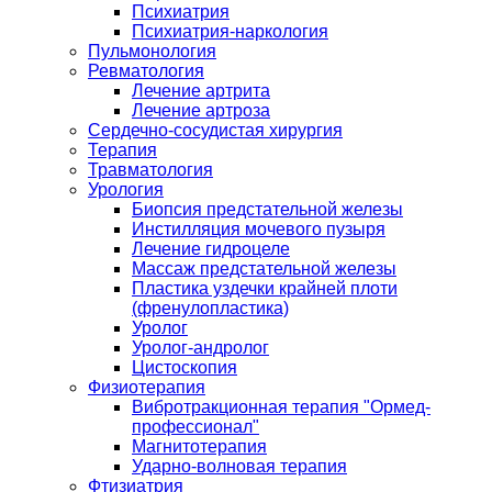
Психиатрия
Психиатрия-наркология
Пульмонология
Ревматология
Лечение артрита
Лечение артроза
Сердечно-сосудистая хирургия
Терапия
Травматология
Урология
Биопсия предстательной железы
Инстилляция мочевого пузыря
Лечение гидроцеле
Массаж предстательной железы
Пластика уздечки крайней плоти
(френулопластика)
Уролог
Уролог-андролог
Цистоскопия
Физиотерапия
Вибротракционная терапия "Ормед-
профессионал"
Магнитотерапия
Ударно-волновая терапия
Фтизиатрия