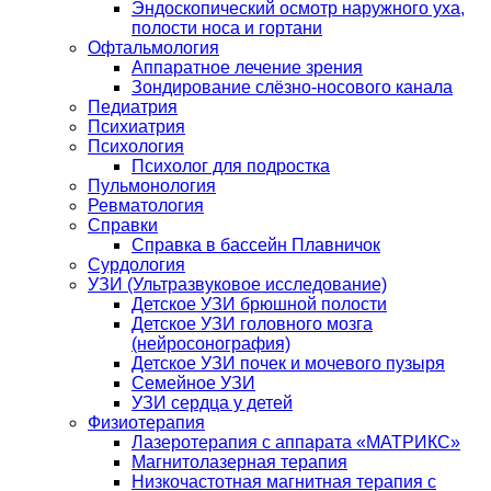
Эндоскопический осмотр наружного уха,
полости носа и гортани
Офтальмология
Аппаратное лечение зрения
Зондирование слёзно-носового канала
Педиатрия
Психиатрия
Психология
Психолог для подростка
Пульмонология
Ревматология
Справки
Справка в бассейн Плавничок
Сурдология
УЗИ (Ультразвуковое исследование)
Детское УЗИ брюшной полости
Детское УЗИ головного мозга
(нейросонография)
Детское УЗИ почек и мочевого пузыря
Семейное УЗИ
УЗИ сердца у детей
Физиотерапия
Лазеротерапия с аппарата «МАТРИКС»
Магнитолазерная терапия
Низкочастотная магнитная терапия с