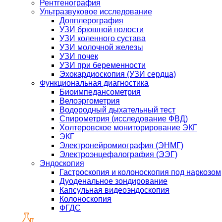
Рентгенография
Ультразвуковое исследование
Допплерография
УЗИ брюшной полости
УЗИ коленного сустава
УЗИ молочной железы
УЗИ почек
УЗИ при беременности
Эхокардиоскопия (УЗИ сердца)
Функциональная диагностика
Биоимпедансометрия
Велоэргометрия
Водородный дыхательный тест
Спирометрия (исследование ФВД)
Холтеровское мониторирование ЭКГ
ЭКГ
Электронейромиография (ЭНМГ)
Электроэнцефалография (ЭЭГ)
Эндоскопия
Гастроскопия и колоноскопия под наркозом
Дуоденальное зондирование
Капсульная видеоэндоскопия
Колоноскопия
ФГДС