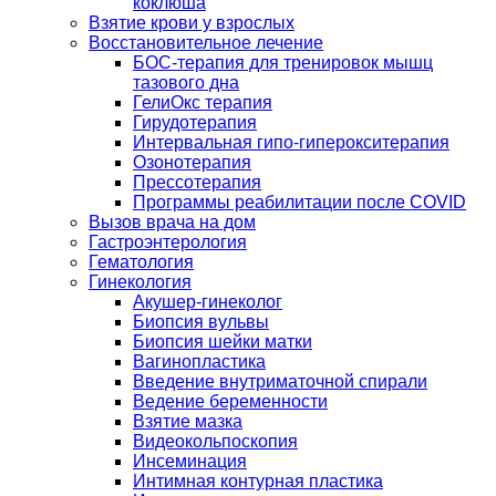
коклюша
Взятие крови у взрослых
Восстановительное лечение
БОС-терапия для тренировок мышц
тазового дна
ГелиОкс терапия
Гирудотерапия
Интервальная гипо-гиперокситерапия
Озонотерапия
Прессотерапия
Программы реабилитации после СOVID
Вызов врача на дом
Гастроэнтерология
Гематология
Гинекология
Акушер-гинеколог
Биопсия вульвы
Биопсия шейки матки
Вагинопластика
Введение внутриматочной спирали
Ведение беременности
Взятие мазка
Видеокольпоскопия
Инсеминация
Интимная контурная пластика