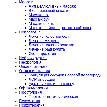
Массаж
Антицеллюлитный массаж
Висцеральный массаж
Массаж ног
Массаж рук
Массаж спины
Массаж шейно-воротниковой зоны
Неврология
Лечение головной боли
Лечение мигрени
Лечение полинейропатии
Лечение радикулита
Отоневрология
Нейрохирургия
Нефрология
Онкогинекология
Отоларингология
Коагуляция сосудов носовой перегородки
ЛОР-операции
Удаление полипов в носу
Офтальмология
Проктология
Проктология хирургическая
Психология
Психотерапия