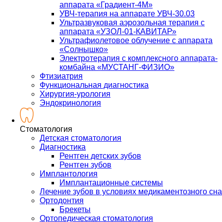
аппарата «Градиент-4М»
УВЧ-терапия на аппарате УВЧ-30.03
Ультразвуковая аэрозольная терапия с
аппарата «УЗОЛ-01-КАВИТАР»
Ультрафиолетовое облучение с аппарата
«Солнышко»
Электротерапия с комплексного аппарата-
комбайна «МУСТАНГ-ФИЗИО»
Фтизиатрия
Функциональная диагностика
Хирургия-урология
Эндокринология
Стоматология
Детская стоматология
Диагностика
Рентген детских зубов
Рентген зубов
Имплантология
Имплантационные системы
Лечение зубов в условиях медикаментозного сна
Ортодонтия
Брекеты
Ортопедическая стоматология