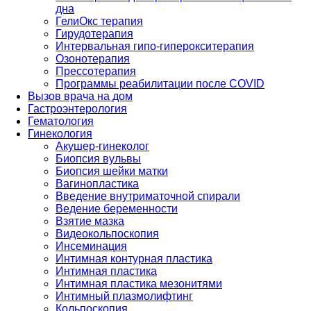
дна
ГелиОкс терапия
Гирудотерапия
Интервальная гипо-гиперокситерапия
Озонотерапия
Прессотерапия
Программы реабилитации после СOVID
Вызов врача на дом
Гастроэнтерология
Гематология
Гинекология
Акушер-гинеколог
Биопсия вульвы
Биопсия шейки матки
Вагинопластика
Введение внутриматочной спирали
Ведение беременности
Взятие мазка
Видеокольпоскопия
Инсеминация
Интимная контурная пластика
Интимная пластика
Интимная пластика мезонитями
Интимный плазмолифтинг
Кольпоскопия