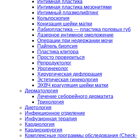
Интимная пластика
Интимная пластика мезонитями
Интимный плазмолифтинг
Кольпоскопия
Конизация шейки матки
Лабиопластика — пластика половых губ
Лазерное интимное омоложение
Операции при недержании мочи
Пайпель биопсия
Пластика клитора
Просто провериться
Репродуктолог
Урогинеколог
Хирургическая дефлорация
Эстетическая гинекология
ЭХВЧ коагуляция шейки матки
Дерматология
Лечение себорейного дерматита
Трихология
Диетология
Инфекционное отделение
Инфузионная терапия
Кардиология
Кардиохирургия
Комплексные программы обследования (Check-