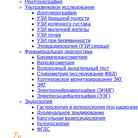
Рентгенография
Ультразвуковое исследование
Допплерография
УЗИ брюшной полости
УЗИ коленного сустава
УЗИ молочной железы
УЗИ почек
УЗИ при беременности
Эхокардиоскопия (УЗИ сердца)
Функциональная диагностика
Биоимпедансометрия
Велоэргометрия
Водородный дыхательный тест
Спирометрия (исследование ФВД)
Холтеровское мониторирование ЭКГ
ЭКГ
Электронейромиография (ЭНМГ)
Электроэнцефалография (ЭЭГ)
Эндоскопия
Гастроскопия и колоноскопия под наркозом
Дуоденальное зондирование
Капсульная видеоэндоскопия
Колоноскопия
ФГДС