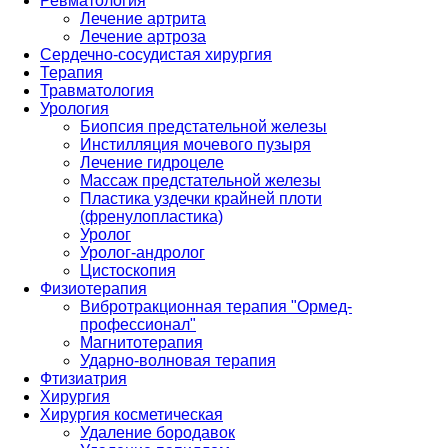
Ревматология
Лечение артрита
Лечение артроза
Сердечно-сосудистая хирургия
Терапия
Травматология
Урология
Биопсия предстательной железы
Инстилляция мочевого пузыря
Лечение гидроцеле
Массаж предстательной железы
Пластика уздечки крайней плоти
(френулопластика)
Уролог
Уролог-андролог
Цистоскопия
Физиотерапия
Вибротракционная терапия "Ормед-
профессионал"
Магнитотерапия
Ударно-волновая терапия
Фтизиатрия
Хирургия
Хирургия косметическая
Удаление бородавок