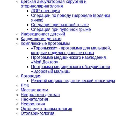
Детская амбулаторная хирургия и
оториноларингология
ЛОР-операции
Операции по поводу гидроцеле (водянки
яичек)
Операция при паховой грыже
Операция при пупочной грыже
Инфекционист детский
Кардиология детская
Комплексные программы
«Торопыжки» - программа для малышей,
которые родились раньше срока
Программа медицинского наблюдения
«Мой Доктор»
Программа медицинского обслуживания
«Здоровый малыш»
Логопедия
Речевой медико-педагогический консилиум
ЛФК
Массаж детям
Неврология детская
Неонатология
Нефрология
Ортопедия-травматология
Отоларингология