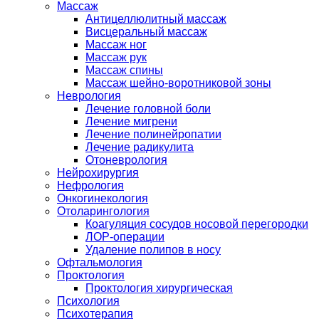
Массаж
Антицеллюлитный массаж
Висцеральный массаж
Массаж ног
Массаж рук
Массаж спины
Массаж шейно-воротниковой зоны
Неврология
Лечение головной боли
Лечение мигрени
Лечение полинейропатии
Лечение радикулита
Отоневрология
Нейрохирургия
Нефрология
Онкогинекология
Отоларингология
Коагуляция сосудов носовой перегородки
ЛОР-операции
Удаление полипов в носу
Офтальмология
Проктология
Проктология хирургическая
Психология
Психотерапия