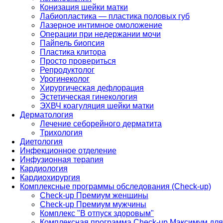
Конизация шейки матки
Лабиопластика — пластика половых губ
Лазерное интимное омоложение
Операции при недержании мочи
Пайпель биопсия
Пластика клитора
Просто провериться
Репродуктолог
Урогинеколог
Хирургическая дефлорация
Эстетическая гинекология
ЭХВЧ коагуляция шейки матки
Дерматология
Лечение себорейного дерматита
Трихология
Диетология
Инфекционное отделение
Инфузионная терапия
Кардиология
Кардиохирургия
Комплексные программы обследования (Check-up)
Check-up Премиум женщины
Check-up Премиум мужчины
Комплекс "В отпуск здоровым"
Комплексная программа Check-up Максимум для