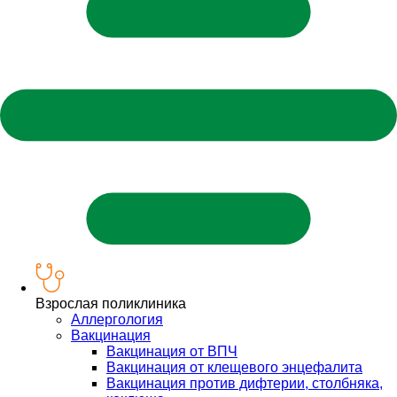
Взрослая поликлиника
Аллергология
Вакцинация
Вакцинация от ВПЧ
Вакцинация от клещевого энцефалита
Вакцинация против дифтерии, столбняка,