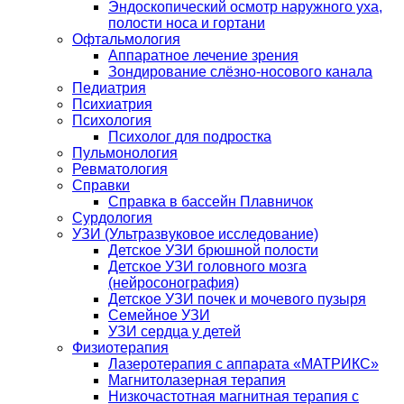
Эндоскопический осмотр наружного уха,
полости носа и гортани
Офтальмология
Аппаратное лечение зрения
Зондирование слёзно-носового канала
Педиатрия
Психиатрия
Психология
Психолог для подростка
Пульмонология
Ревматология
Справки
Справка в бассейн Плавничок
Сурдология
УЗИ (Ультразвуковое исследование)
Детское УЗИ брюшной полости
Детское УЗИ головного мозга
(нейросонография)
Детское УЗИ почек и мочевого пузыря
Семейное УЗИ
УЗИ сердца у детей
Физиотерапия
Лазеротерапия с аппарата «МАТРИКС»
Магнитолазерная терапия
Низкочастотная магнитная терапия с