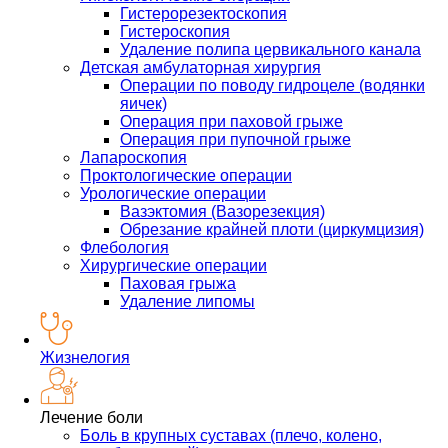
Гистерорезектоскопия
Гистероскопия
Удаление полипа цервикального канала
Детская амбулаторная хирургия
Операции по поводу гидроцеле (водянки
яичек)
Операция при паховой грыже
Операция при пупочной грыже
Лапароскопия
Проктологические операции
Урологические операции
Вазэктомия (Вазорезекция)
Обрезание крайней плоти (циркумцизия)
Флебология
Хирургические операции
Паховая грыжа
Удаление липомы
Жизнелогия
Лечение боли
Боль в крупных суставах (плечо, колено,