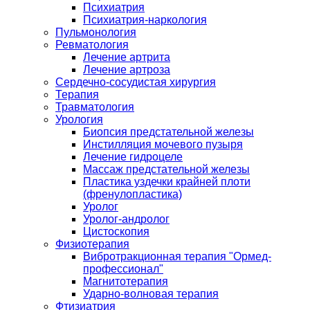
Психиатрия
Психиатрия-наркология
Пульмонология
Ревматология
Лечение артрита
Лечение артроза
Сердечно-сосудистая хирургия
Терапия
Травматология
Урология
Биопсия предстательной железы
Инстилляция мочевого пузыря
Лечение гидроцеле
Массаж предстательной железы
Пластика уздечки крайней плоти
(френулопластика)
Уролог
Уролог-андролог
Цистоскопия
Физиотерапия
Вибротракционная терапия "Ормед-
профессионал"
Магнитотерапия
Ударно-волновая терапия
Фтизиатрия