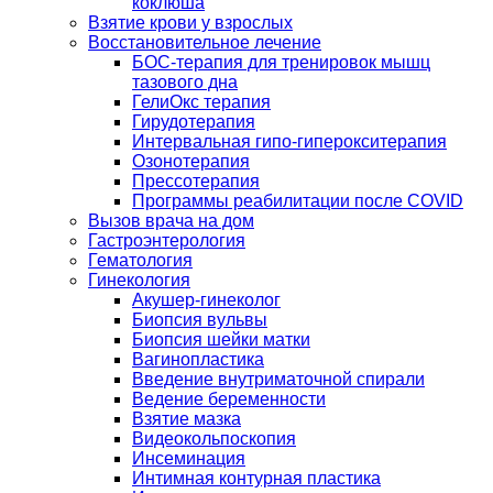
коклюша
Взятие крови у взрослых
Восстановительное лечение
БОС-терапия для тренировок мышц
тазового дна
ГелиОкс терапия
Гирудотерапия
Интервальная гипо-гиперокситерапия
Озонотерапия
Прессотерапия
Программы реабилитации после СOVID
Вызов врача на дом
Гастроэнтерология
Гематология
Гинекология
Акушер-гинеколог
Биопсия вульвы
Биопсия шейки матки
Вагинопластика
Введение внутриматочной спирали
Ведение беременности
Взятие мазка
Видеокольпоскопия
Инсеминация
Интимная контурная пластика