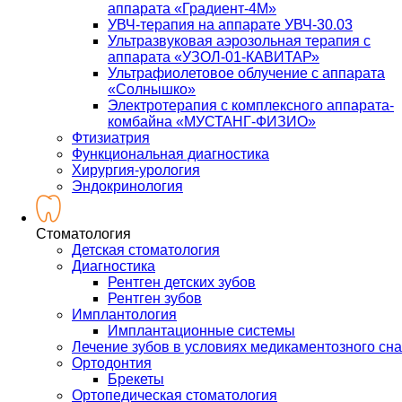
аппарата «Градиент-4М»
УВЧ-терапия на аппарате УВЧ-30.03
Ультразвуковая аэрозольная терапия с
аппарата «УЗОЛ-01-КАВИТАР»
Ультрафиолетовое облучение с аппарата
«Солнышко»
Электротерапия с комплексного аппарата-
комбайна «МУСТАНГ-ФИЗИО»
Фтизиатрия
Функциональная диагностика
Хирургия-урология
Эндокринология
Стоматология
Детская стоматология
Диагностика
Рентген детских зубов
Рентген зубов
Имплантология
Имплантационные системы
Лечение зубов в условиях медикаментозного сна
Ортодонтия
Брекеты
Ортопедическая стоматология