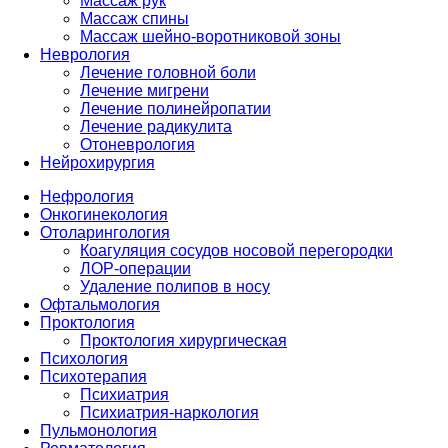
Массаж рук
Массаж спины
Массаж шейно-воротниковой зоны
Неврология
Лечение головной боли
Лечение мигрени
Лечение полинейропатии
Лечение радикулита
Отоневрология
Нейрохирургия
Нефрология
Онкогинекология
Отоларингология
Коагуляция сосудов носовой перегородки
ЛОР-операции
Удаление полипов в носу
Офтальмология
Проктология
Проктология хирургическая
Психология
Психотерапия
Психиатрия
Психиатрия-наркология
Пульмонология