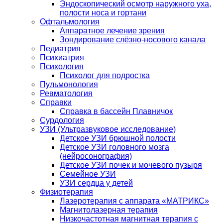
Эндоскопический осмотр наружного уха,
полости носа и гортани
Офтальмология
Аппаратное лечение зрения
Зондирование слёзно-носового канала
Педиатрия
Психиатрия
Психология
Психолог для подростка
Пульмонология
Ревматология
Справки
Справка в бассейн Плавничок
Сурдология
УЗИ (Ультразвуковое исследование)
Детское УЗИ брюшной полости
Детское УЗИ головного мозга
(нейросонография)
Детское УЗИ почек и мочевого пузыря
Семейное УЗИ
УЗИ сердца у детей
Физиотерапия
Лазеротерапия с аппарата «МАТРИКС»
Магнитолазерная терапия
Низкочастотная магнитная терапия с