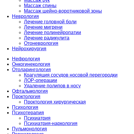
Массаж рук
Массаж спины
Массаж шейно-воротниковой зоны
Неврология
Лечение головной боли
Лечение мигрени
Лечение полинейропатии
Лечение радикулита
Отоневрология
Нейрохирургия
Нефрология
Онкогинекология
Отоларингология
Коагуляция сосудов носовой перегородки
ЛОР-операции
Удаление полипов в носу
Офтальмология
Проктология
Проктология хирургическая
Психология
Психотерапия
Психиатрия
Психиатрия-наркология
Пульмонология