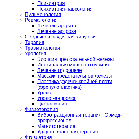
Психиатрия
Психиатрия-наркология
Пульмонология
Ревматология
Лечение артрита
Лечение артроза
Сердечно-сосудистая хирургия
Терапия
Травматология
Урология
Биопсия предстательной железы
Инстилляция мочевого пузыря
Лечение гидроцеле
Массаж предстательной железы
Пластика уздечки крайней плоти
(френулопластика)
Уролог
Уролог-андролог
Цистоскопия
Физиотерапия
Вибротракционная терапия "Ормед-
профессионал"
Магнитотерапия
Ударно-волновая терапия
Фтизиатрия