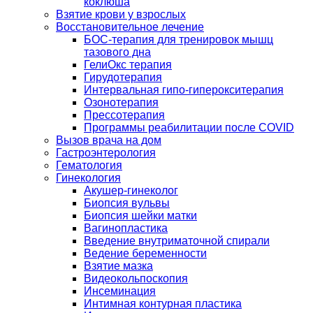
коклюша
Взятие крови у взрослых
Восстановительное лечение
БОС-терапия для тренировок мышц
тазового дна
ГелиОкс терапия
Гирудотерапия
Интервальная гипо-гиперокситерапия
Озонотерапия
Прессотерапия
Программы реабилитации после СOVID
Вызов врача на дом
Гастроэнтерология
Гематология
Гинекология
Акушер-гинеколог
Биопсия вульвы
Биопсия шейки матки
Вагинопластика
Введение внутриматочной спирали
Ведение беременности
Взятие мазка
Видеокольпоскопия
Инсеминация
Интимная контурная пластика