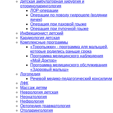
Детская амбулаторная хирургия и
оториноларингология
ЛОР-операции
Операции по поводу гидроцеле (водянки
яичек)
Операция при паховой грыже
Операция при пупочной грыже
Инфекционист детский
Кардиология детская
Комплексные программы
«Торопыжки» - программа для малышей,
которые родились раньше срока
Программа медицинского наблюдения
«Мой Доктор»
Программа медицинского обслуживания
«Здоровый малыш»
Логопедия
Речевой медико-педагогический консилиум
ЛФК
Массаж детям
Неврология детская
Неонатология
Нефрология
Ортопедия-травматология
Отоларингология