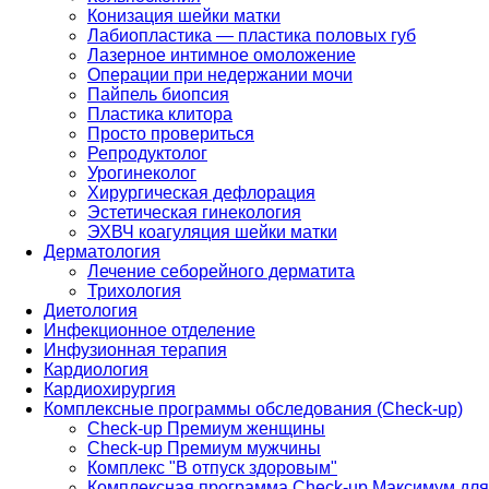
Конизация шейки матки
Лабиопластика — пластика половых губ
Лазерное интимное омоложение
Операции при недержании мочи
Пайпель биопсия
Пластика клитора
Просто провериться
Репродуктолог
Урогинеколог
Хирургическая дефлорация
Эстетическая гинекология
ЭХВЧ коагуляция шейки матки
Дерматология
Лечение себорейного дерматита
Трихология
Диетология
Инфекционное отделение
Инфузионная терапия
Кардиология
Кардиохирургия
Комплексные программы обследования (Check-up)
Check-up Премиум женщины
Check-up Премиум мужчины
Комплекс "В отпуск здоровым"
Комплексная программа Check-up Максимум для