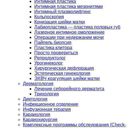
Интимная пластика
Интимная пластика мезонитями
Интимный плазмолифтинг
Кольпоскопия
Конизация шейки матки
Лабиопластика — пластика половых губ
Лазерное интимное омоложение
Операции при недержании мочи
Пайпель биопсия
Пластика клитора
Просто провериться
Репродуктолог
Урогинеколог
Хирургическая дефлорация
Эстетическая гинекология
ЭХВЧ коагуляция шейки матки
Дерматология
Лечение себорейного дерматита
Трихология
Диетология
Инфекционное отделение
Инфузионная терапия
Кардиология
Кардиохирургия
Комплексные программы обследования (Check-