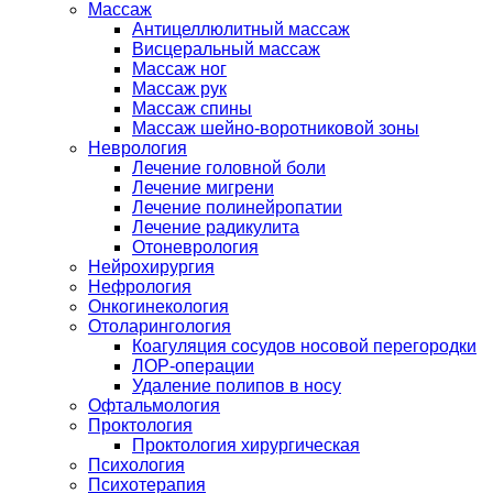
Массаж
Антицеллюлитный массаж
Висцеральный массаж
Массаж ног
Массаж рук
Массаж спины
Массаж шейно-воротниковой зоны
Неврология
Лечение головной боли
Лечение мигрени
Лечение полинейропатии
Лечение радикулита
Отоневрология
Нейрохирургия
Нефрология
Онкогинекология
Отоларингология
Коагуляция сосудов носовой перегородки
ЛОР-операции
Удаление полипов в носу
Офтальмология
Проктология
Проктология хирургическая
Психология
Психотерапия