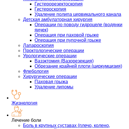
Гистерорезектоскопия
Гистероскопия
Удаление полипа цервикального канала
Детская амбулаторная хирургия
Операции по поводу гидроцеле (водянки
яичек)
Операция при паховой грыже
Операция при пупочной грыже
Лапароскопия
Проктологические операции
Урологические операции
Вазэктомия (Вазорезекция)
Обрезание крайней плоти (циркумцизия)
Флебология
Хирургические операции
Паховая грыжа
Удаление липомы
Жизнелогия
Лечение боли
Боль в крупных суставах (плечо, колено,