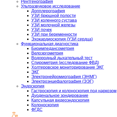
Рентгенография
Ультразвуковое исследование
Допплерография
УЗИ брюшной полости
УЗИ коленного сустава
УЗИ молочной железы
УЗИ почек
УЗИ при беременности
Эхокардиоскопия (УЗИ сердца)
Функциональная диагностика
Биоимпедансометрия
Велоэргометрия
Водородный дыхательный тест
Спирометрия (исследование ФВД)
Холтеровское мониторирование ЭКГ
ЭКГ
Электронейромиография (ЭНМГ)
Электроэнцефалография (ЭЭГ)
Эндоскопия
Гастроскопия и колоноскопия под наркозом
Дуоденальное зондирование
Капсульная видеоэндоскопия
Колоноскопия
ФГДС