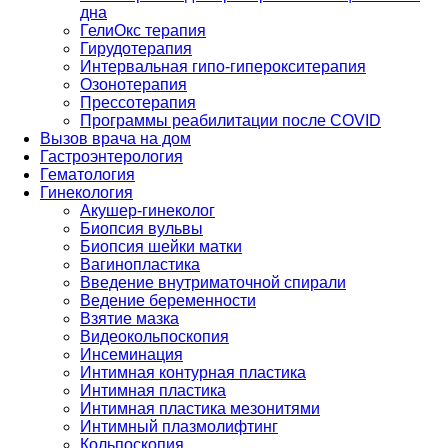
дна
ГелиОкс терапия
Гирудотерапия
Интервальная гипо-гиперокситерапия
Озонотерапия
Прессотерапия
Программы реабилитации после СOVID
Вызов врача на дом
Гастроэнтерология
Гематология
Гинекология
Акушер-гинеколог
Биопсия вульвы
Биопсия шейки матки
Вагинопластика
Введение внутриматочной спирали
Ведение беременности
Взятие мазка
Видеокольпоскопия
Инсеминация
Интимная контурная пластика
Интимная пластика
Интимная пластика мезонитями
Интимный плазмолифтинг
Кольпоскопия