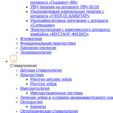
аппарата «Градиент-4М»
УВЧ-терапия на аппарате УВЧ-30.03
Ультразвуковая аэрозольная терапия с
аппарата «УЗОЛ-01-КАВИТАР»
Ультрафиолетовое облучение с аппарата
«Солнышко»
Электротерапия с комплексного аппарата-
комбайна «МУСТАНГ-ФИЗИО»
Фтизиатрия
Функциональная диагностика
Хирургия-урология
Эндокринология
Стоматология
Детская стоматология
Диагностика
Рентген детских зубов
Рентген зубов
Имплантология
Имплантационные системы
Лечение зубов в условиях медикаментозного сна
Ортодонтия
Брекеты
Ортопедическая стоматология