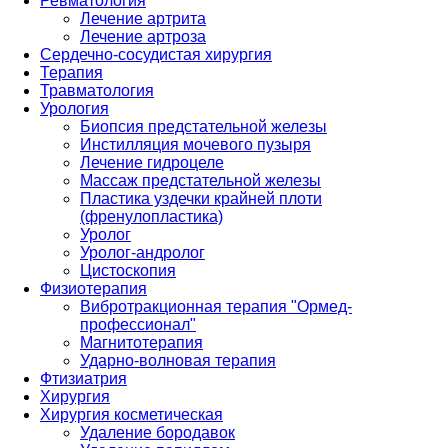
Ревматология
Лечение артрита
Лечение артроза
Сердечно-сосудистая хирургия
Терапия
Травматология
Урология
Биопсия предстательной железы
Инстилляция мочевого пузыря
Лечение гидроцеле
Массаж предстательной железы
Пластика уздечки крайней плоти
(френулопластика)
Уролог
Уролог-андролог
Цистоскопия
Физиотерапия
Вибротракционная терапия "Ормед-
профессионал"
Магнитотерапия
Ударно-волновая терапия
Фтизиатрия
Хирургия
Хирургия косметическая
Удаление бородавок