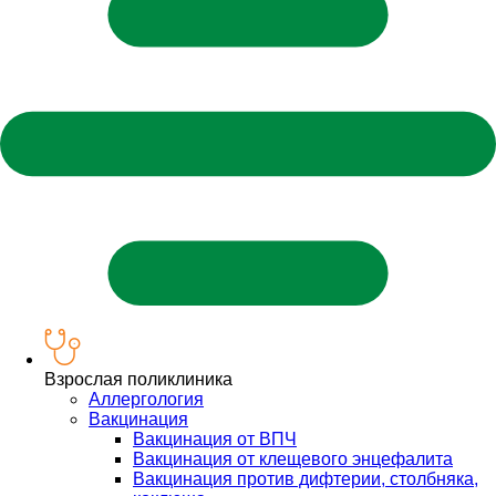
Взрослая поликлиника
Аллергология
Вакцинация
Вакцинация от ВПЧ
Вакцинация от клещевого энцефалита
Вакцинация против дифтерии, столбняка,