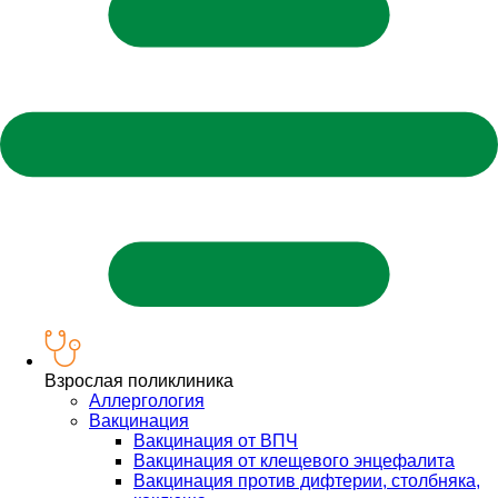
Взрослая поликлиника
Аллергология
Вакцинация
Вакцинация от ВПЧ
Вакцинация от клещевого энцефалита
Вакцинация против дифтерии, столбняка,