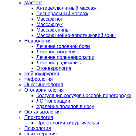
Массаж
Антицеллюлитный массаж
Висцеральный массаж
Массаж ног
Массаж рук
Массаж спины
Массаж шейно-воротниковой зоны
Неврология
Лечение головной боли
Лечение мигрени
Лечение полинейропатии
Лечение радикулита
Отоневрология
Нейрохирургия
Нефрология
Онкогинекология
Отоларингология
Коагуляция сосудов носовой перегородки
ЛОР-операции
Удаление полипов в носу
Офтальмология
Проктология
Проктология хирургическая
Психология
Психотерапия