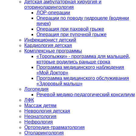
Детская амбулаторная хирургия и
оториноларингология
ЛОР-операции
Операции по поводу гидроцеле (водянки
яичек)
Операция при паховой грыже
Операция при пупочной грыже
Инфекционист детский
Кардиология детская
Комплексные программы
«Торопыжки» - программа для малышей,
которые родились раньше срока
Программа медицинского наблюдения
«Мой Доктор»
Программа медицинского обслуживания
«Здоровый малыш»
Логопедия
Речевой медико-педагогический консилиум
ЛФК
Массаж детям
Неврология детская
Неонатология
Нефрология
Ортопедия-травматология
Отоларингология