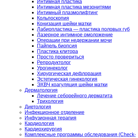
Интимная пластика
Интимная пластика мезонитями
Интимный плазмолифтинг
Кольпоскопия
Конизация шейки матки
Лабиопластика — пластика половых губ
Лазерное интимное омоложение
Операции при недержании мочи
Пайпель биопсия
Пластика клитора
Просто провериться
Репродуктолог
Урогинеколог
Хирургическая дефлорация
Эстетическая гинекология
ЭХВЧ коагуляция шейки матки
Дерматология
Лечение себорейного дерматита
Трихология
Диетология
Инфекционное отделение
Инфузионная терапия
Кардиология
Кардиохирургия
Комплексные программы обследования (Check-