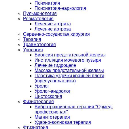
Психиатрия
Психиатрия-наркология
Пульмонология
Ревматология
Лечение артрита
Лечение артроза
Сердечно-сосудистая хирургия
Терапия
Травматология
Урология
Биопсия предстательной железы
Инстилляция мочевого пузыря
Лечение гидроцеле
Массаж предстательной железы
Пластика уздечки крайней плоти
(френулопластика)
Уролог
Уролог-андролог
Цистоскопия
Физиотерапия
Вибротракционная терапия "Ормед-
профессионал"
Магнитотерапия
Ударно-волновая терапия
Фтизиатрия