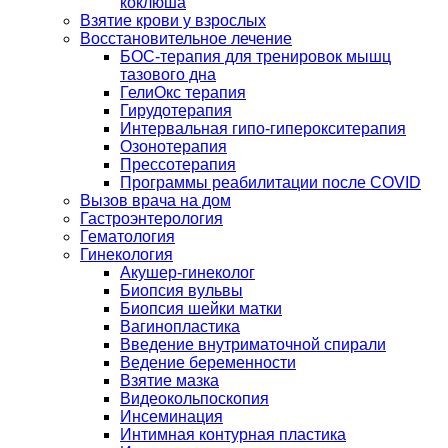
коклюша
Взятие крови у взрослых
Восстановительное лечение
БОС-терапия для тренировок мышц
тазового дна
ГелиОкс терапия
Гирудотерапия
Интервальная гипо-гиперокситерапия
Озонотерапия
Прессотерапия
Программы реабилитации после СOVID
Вызов врача на дом
Гастроэнтерология
Гематология
Гинекология
Акушер-гинеколог
Биопсия вульвы
Биопсия шейки матки
Вагинопластика
Введение внутриматочной спирали
Ведение беременности
Взятие мазка
Видеокольпоскопия
Инсеминация
Интимная контурная пластика