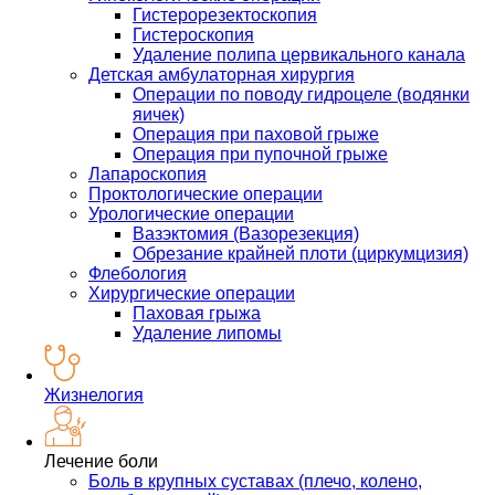
Гистерорезектоскопия
Гистероскопия
Удаление полипа цервикального канала
Детская амбулаторная хирургия
Операции по поводу гидроцеле (водянки
яичек)
Операция при паховой грыже
Операция при пупочной грыже
Лапароскопия
Проктологические операции
Урологические операции
Вазэктомия (Вазорезекция)
Обрезание крайней плоти (циркумцизия)
Флебология
Хирургические операции
Паховая грыжа
Удаление липомы
Жизнелогия
Лечение боли
Боль в крупных суставах (плечо, колено,