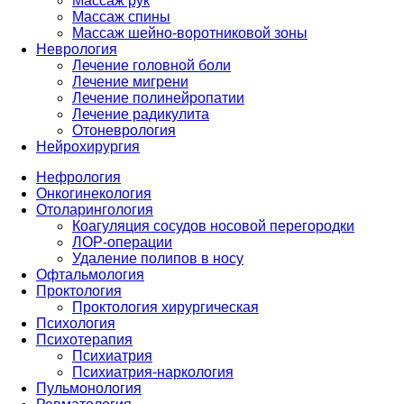
Массаж рук
Массаж спины
Массаж шейно-воротниковой зоны
Неврология
Лечение головной боли
Лечение мигрени
Лечение полинейропатии
Лечение радикулита
Отоневрология
Нейрохирургия
Нефрология
Онкогинекология
Отоларингология
Коагуляция сосудов носовой перегородки
ЛОР-операции
Удаление полипов в носу
Офтальмология
Проктология
Проктология хирургическая
Психология
Психотерапия
Психиатрия
Психиатрия-наркология
Пульмонология