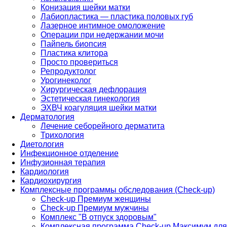
Конизация шейки матки
Лабиопластика — пластика половых губ
Лазерное интимное омоложение
Операции при недержании мочи
Пайпель биопсия
Пластика клитора
Просто провериться
Репродуктолог
Урогинеколог
Хирургическая дефлорация
Эстетическая гинекология
ЭХВЧ коагуляция шейки матки
Дерматология
Лечение себорейного дерматита
Трихология
Диетология
Инфекционное отделение
Инфузионная терапия
Кардиология
Кардиохирургия
Комплексные программы обследования (Check-up)
Check-up Премиум женщины
Check-up Премиум мужчины
Комплекс "В отпуск здоровым"
Комплексная программа Check-up Максимум для