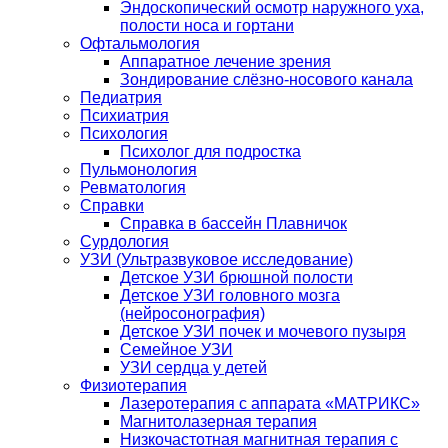
Эндоскопический осмотр наружного уха,
полости носа и гортани
Офтальмология
Аппаратное лечение зрения
Зондирование слёзно-носового канала
Педиатрия
Психиатрия
Психология
Психолог для подростка
Пульмонология
Ревматология
Справки
Справка в бассейн Плавничок
Сурдология
УЗИ (Ультразвуковое исследование)
Детское УЗИ брюшной полости
Детское УЗИ головного мозга
(нейросонография)
Детское УЗИ почек и мочевого пузыря
Семейное УЗИ
УЗИ сердца у детей
Физиотерапия
Лазеротерапия с аппарата «МАТРИКС»
Магнитолазерная терапия
Низкочастотная магнитная терапия с