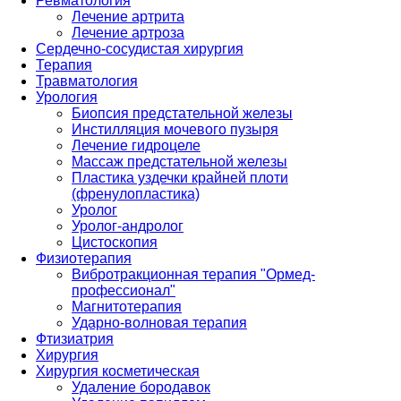
Ревматология
Лечение артрита
Лечение артроза
Сердечно-сосудистая хирургия
Терапия
Травматология
Урология
Биопсия предстательной железы
Инстилляция мочевого пузыря
Лечение гидроцеле
Массаж предстательной железы
Пластика уздечки крайней плоти
(френулопластика)
Уролог
Уролог-андролог
Цистоскопия
Физиотерапия
Вибротракционная терапия "Ормед-
профессионал"
Магнитотерапия
Ударно-волновая терапия
Фтизиатрия
Хирургия
Хирургия косметическая
Удаление бородавок