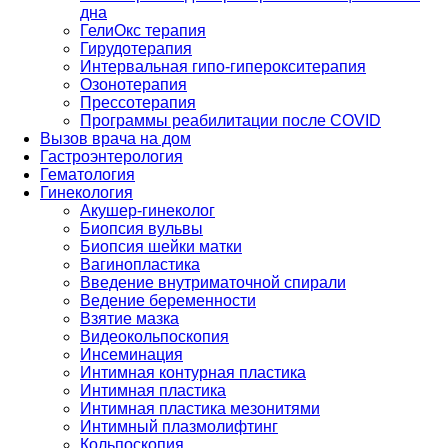
дна
ГелиОкс терапия
Гирудотерапия
Интервальная гипо-гиперокситерапия
Озонотерапия
Прессотерапия
Программы реабилитации после СOVID
Вызов врача на дом
Гастроэнтерология
Гематология
Гинекология
Акушер-гинеколог
Биопсия вульвы
Биопсия шейки матки
Вагинопластика
Введение внутриматочной спирали
Ведение беременности
Взятие мазка
Видеокольпоскопия
Инсеминация
Интимная контурная пластика
Интимная пластика
Интимная пластика мезонитями
Интимный плазмолифтинг
Кольпоскопия