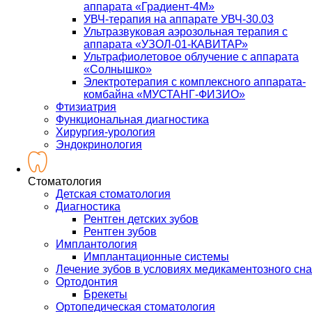
аппарата «Градиент-4М»
УВЧ-терапия на аппарате УВЧ-30.03
Ультразвуковая аэрозольная терапия с
аппарата «УЗОЛ-01-КАВИТАР»
Ультрафиолетовое облучение с аппарата
«Солнышко»
Электротерапия с комплексного аппарата-
комбайна «МУСТАНГ-ФИЗИО»
Фтизиатрия
Функциональная диагностика
Хирургия-урология
Эндокринология
Стоматология
Детская стоматология
Диагностика
Рентген детских зубов
Рентген зубов
Имплантология
Имплантационные системы
Лечение зубов в условиях медикаментозного сна
Ортодонтия
Брекеты
Ортопедическая стоматология