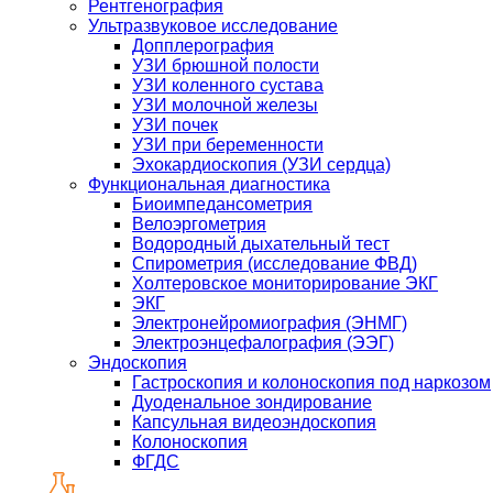
Рентгенография
Ультразвуковое исследование
Допплерография
УЗИ брюшной полости
УЗИ коленного сустава
УЗИ молочной железы
УЗИ почек
УЗИ при беременности
Эхокардиоскопия (УЗИ сердца)
Функциональная диагностика
Биоимпедансометрия
Велоэргометрия
Водородный дыхательный тест
Спирометрия (исследование ФВД)
Холтеровское мониторирование ЭКГ
ЭКГ
Электронейромиография (ЭНМГ)
Электроэнцефалография (ЭЭГ)
Эндоскопия
Гастроскопия и колоноскопия под наркозом
Дуоденальное зондирование
Капсульная видеоэндоскопия
Колоноскопия
ФГДС