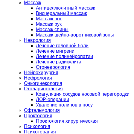
Массаж
Антицеллюлитный массаж
Висцеральный массаж
Массаж ног
Массаж рук
Массаж спины
Массаж шейно-воротниковой зоны
Неврология
Лечение головной боли
Лечение мигрени
Лечение полинейропатии
Лечение радикулита
Отоневрология
Нейрохирургия
Нефрология
Онкогинекология
Отоларингология
Коагуляция сосудов носовой перегородки
ЛОР-операции
Удаление полипов в носу
Офтальмология
Проктология
Проктология хирургическая
Психология
Психотерапия