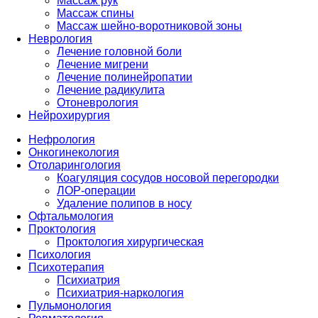
Массаж рук
Массаж спины
Массаж шейно-воротниковой зоны
Неврология
Лечение головной боли
Лечение мигрени
Лечение полинейропатии
Лечение радикулита
Отоневрология
Нейрохирургия
Нефрология
Онкогинекология
Отоларингология
Коагуляция сосудов носовой перегородки
ЛОР-операции
Удаление полипов в носу
Офтальмология
Проктология
Проктология хирургическая
Психология
Психотерапия
Психиатрия
Психиатрия-наркология
Пульмонология