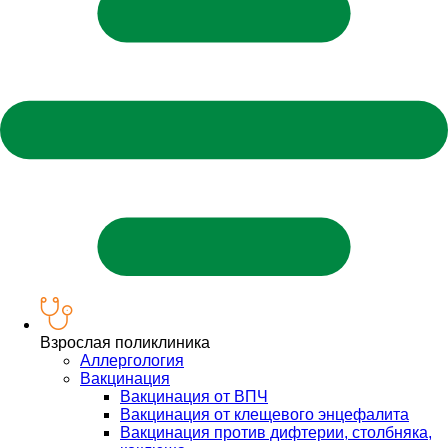
Взрослая поликлиника
Аллергология
Вакцинация
Вакцинация от ВПЧ
Вакцинация от клещевого энцефалита
Вакцинация против дифтерии, столбняка,