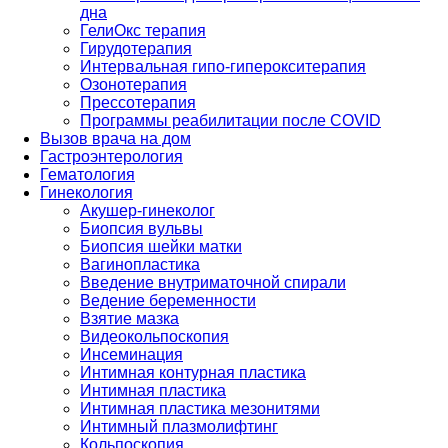
дна
ГелиОкс терапия
Гирудотерапия
Интервальная гипо-гиперокситерапия
Озонотерапия
Прессотерапия
Программы реабилитации после СOVID
Вызов врача на дом
Гастроэнтерология
Гематология
Гинекология
Акушер-гинеколог
Биопсия вульвы
Биопсия шейки матки
Вагинопластика
Введение внутриматочной спирали
Ведение беременности
Взятие мазка
Видеокольпоскопия
Инсеминация
Интимная контурная пластика
Интимная пластика
Интимная пластика мезонитями
Интимный плазмолифтинг
Кольпоскопия