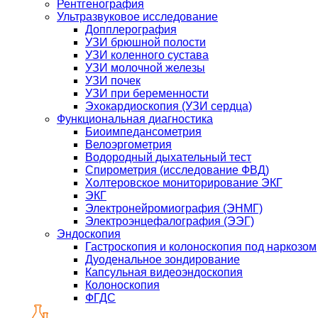
Рентгенография
Ультразвуковое исследование
Допплерография
УЗИ брюшной полости
УЗИ коленного сустава
УЗИ молочной железы
УЗИ почек
УЗИ при беременности
Эхокардиоскопия (УЗИ сердца)
Функциональная диагностика
Биоимпедансометрия
Велоэргометрия
Водородный дыхательный тест
Спирометрия (исследование ФВД)
Холтеровское мониторирование ЭКГ
ЭКГ
Электронейромиография (ЭНМГ)
Электроэнцефалография (ЭЭГ)
Эндоскопия
Гастроскопия и колоноскопия под наркозом
Дуоденальное зондирование
Капсульная видеоэндоскопия
Колоноскопия
ФГДС