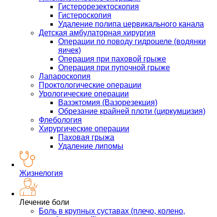
Гистерорезектоскопия
Гистероскопия
Удаление полипа цервикального канала
Детская амбулаторная хирургия
Операции по поводу гидроцеле (водянки
яичек)
Операция при паховой грыже
Операция при пупочной грыже
Лапароскопия
Проктологические операции
Урологические операции
Вазэктомия (Вазорезекция)
Обрезание крайней плоти (циркумцизия)
Флебология
Хирургические операции
Паховая грыжа
Удаление липомы
Жизнелогия
Лечение боли
Боль в крупных суставах (плечо, колено,