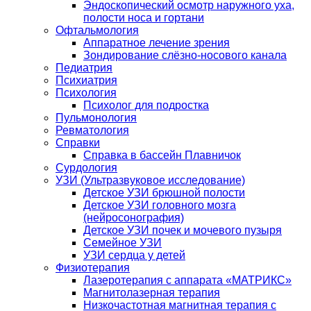
Эндоскопический осмотр наружного уха,
полости носа и гортани
Офтальмология
Аппаратное лечение зрения
Зондирование слёзно-носового канала
Педиатрия
Психиатрия
Психология
Психолог для подростка
Пульмонология
Ревматология
Справки
Справка в бассейн Плавничок
Сурдология
УЗИ (Ультразвуковое исследование)
Детское УЗИ брюшной полости
Детское УЗИ головного мозга
(нейросонография)
Детское УЗИ почек и мочевого пузыря
Семейное УЗИ
УЗИ сердца у детей
Физиотерапия
Лазеротерапия с аппарата «МАТРИКС»
Магнитолазерная терапия
Низкочастотная магнитная терапия с