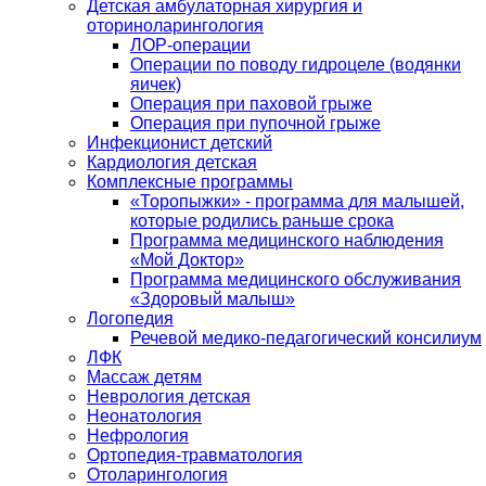
Детская амбулаторная хирургия и
оториноларингология
ЛОР-операции
Операции по поводу гидроцеле (водянки
яичек)
Операция при паховой грыже
Операция при пупочной грыже
Инфекционист детский
Кардиология детская
Комплексные программы
«Торопыжки» - программа для малышей,
которые родились раньше срока
Программа медицинского наблюдения
«Мой Доктор»
Программа медицинского обслуживания
«Здоровый малыш»
Логопедия
Речевой медико-педагогический консилиум
ЛФК
Массаж детям
Неврология детская
Неонатология
Нефрология
Ортопедия-травматология
Отоларингология