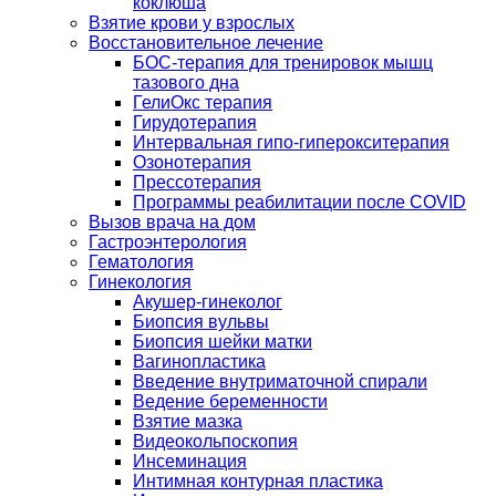
коклюша
Взятие крови у взрослых
Восстановительное лечение
БОС-терапия для тренировок мышц
тазового дна
ГелиОкс терапия
Гирудотерапия
Интервальная гипо-гиперокситерапия
Озонотерапия
Прессотерапия
Программы реабилитации после СOVID
Вызов врача на дом
Гастроэнтерология
Гематология
Гинекология
Акушер-гинеколог
Биопсия вульвы
Биопсия шейки матки
Вагинопластика
Введение внутриматочной спирали
Ведение беременности
Взятие мазка
Видеокольпоскопия
Инсеминация
Интимная контурная пластика