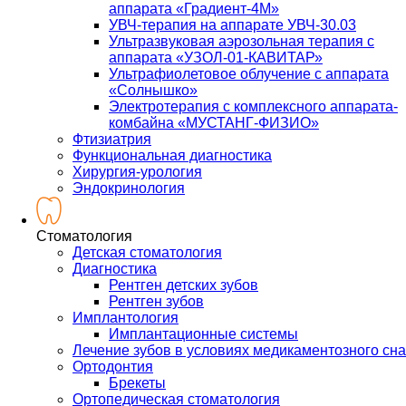
аппарата «Градиент-4М»
УВЧ-терапия на аппарате УВЧ-30.03
Ультразвуковая аэрозольная терапия с
аппарата «УЗОЛ-01-КАВИТАР»
Ультрафиолетовое облучение с аппарата
«Солнышко»
Электротерапия с комплексного аппарата-
комбайна «МУСТАНГ-ФИЗИО»
Фтизиатрия
Функциональная диагностика
Хирургия-урология
Эндокринология
Стоматология
Детская стоматология
Диагностика
Рентген детских зубов
Рентген зубов
Имплантология
Имплантационные системы
Лечение зубов в условиях медикаментозного сна
Ортодонтия
Брекеты
Ортопедическая стоматология