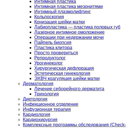
Интимная пластика
Интимная пластика мезонитями
Интимный плазмолифтинг
Кольпоскопия
Конизация шейки матки
Лабиопластика — пластика половых губ
Лазерное интимное омоложение
Операции при недержании мочи
Пайпель биопсия
Пластика клитора
Просто провериться
Репродуктолог
Урогинеколог
Хирургическая дефлорация
Эстетическая гинекология
ЭХВЧ коагуляция шейки матки
Дерматология
Лечение себорейного дерматита
Трихология
Диетология
Инфекционное отделение
Инфузионная терапия
Кардиология
Кардиохирургия
Комплексные программы обследования (Check-