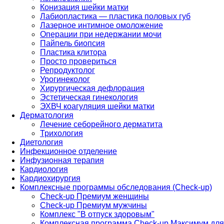
Конизация шейки матки
Лабиопластика — пластика половых губ
Лазерное интимное омоложение
Операции при недержании мочи
Пайпель биопсия
Пластика клитора
Просто провериться
Репродуктолог
Урогинеколог
Хирургическая дефлорация
Эстетическая гинекология
ЭХВЧ коагуляция шейки матки
Дерматология
Лечение себорейного дерматита
Трихология
Диетология
Инфекционное отделение
Инфузионная терапия
Кардиология
Кардиохирургия
Комплексные программы обследования (Check-up)
Check-up Премиум женщины
Check-up Премиум мужчины
Комплекс "В отпуск здоровым"
Комплексная программа Check-up Максимум для