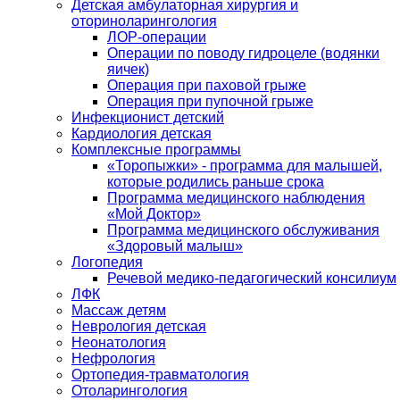
Детская амбулаторная хирургия и
оториноларингология
ЛОР-операции
Операции по поводу гидроцеле (водянки
яичек)
Операция при паховой грыже
Операция при пупочной грыже
Инфекционист детский
Кардиология детская
Комплексные программы
«Торопыжки» - программа для малышей,
которые родились раньше срока
Программа медицинского наблюдения
«Мой Доктор»
Программа медицинского обслуживания
«Здоровый малыш»
Логопедия
Речевой медико-педагогический консилиум
ЛФК
Массаж детям
Неврология детская
Неонатология
Нефрология
Ортопедия-травматология
Отоларингология