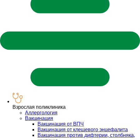
Взрослая поликлиника
Аллергология
Вакцинация
Вакцинация от ВПЧ
Вакцинация от клещевого энцефалита
Вакцинация против дифтерии, столбняка,