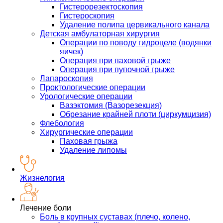
Гистерорезектоскопия
Гистероскопия
Удаление полипа цервикального канала
Детская амбулаторная хирургия
Операции по поводу гидроцеле (водянки
яичек)
Операция при паховой грыже
Операция при пупочной грыже
Лапароскопия
Проктологические операции
Урологические операции
Вазэктомия (Вазорезекция)
Обрезание крайней плоти (циркумцизия)
Флебология
Хирургические операции
Паховая грыжа
Удаление липомы
Жизнелогия
Лечение боли
Боль в крупных суставах (плечо, колено,