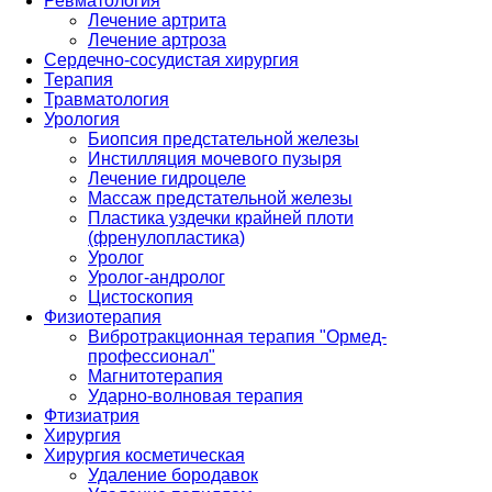
Ревматология
Лечение артрита
Лечение артроза
Сердечно-сосудистая хирургия
Терапия
Травматология
Урология
Биопсия предстательной железы
Инстилляция мочевого пузыря
Лечение гидроцеле
Массаж предстательной железы
Пластика уздечки крайней плоти
(френулопластика)
Уролог
Уролог-андролог
Цистоскопия
Физиотерапия
Вибротракционная терапия "Ормед-
профессионал"
Магнитотерапия
Ударно-волновая терапия
Фтизиатрия
Хирургия
Хирургия косметическая
Удаление бородавок