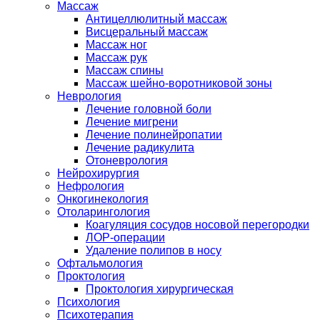
Массаж
Антицеллюлитный массаж
Висцеральный массаж
Массаж ног
Массаж рук
Массаж спины
Массаж шейно-воротниковой зоны
Неврология
Лечение головной боли
Лечение мигрени
Лечение полинейропатии
Лечение радикулита
Отоневрология
Нейрохирургия
Нефрология
Онкогинекология
Отоларингология
Коагуляция сосудов носовой перегородки
ЛОР-операции
Удаление полипов в носу
Офтальмология
Проктология
Проктология хирургическая
Психология
Психотерапия