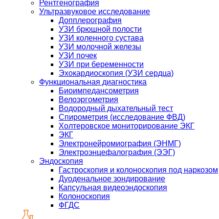
Рентгенография
Ультразвуковое исследование
Допплерография
УЗИ брюшной полости
УЗИ коленного сустава
УЗИ молочной железы
УЗИ почек
УЗИ при беременности
Эхокардиоскопия (УЗИ сердца)
Функциональная диагностика
Биоимпедансометрия
Велоэргометрия
Водородный дыхательный тест
Спирометрия (исследование ФВД)
Холтеровское мониторирование ЭКГ
ЭКГ
Электронейромиография (ЭНМГ)
Электроэнцефалография (ЭЭГ)
Эндоскопия
Гастроскопия и колоноскопия под наркозом
Дуоденальное зондирование
Капсульная видеоэндоскопия
Колоноскопия
ФГДС