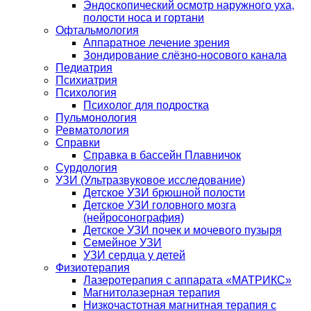
Эндоскопический осмотр наружного уха,
полости носа и гортани
Офтальмология
Аппаратное лечение зрения
Зондирование слёзно-носового канала
Педиатрия
Психиатрия
Психология
Психолог для подростка
Пульмонология
Ревматология
Справки
Справка в бассейн Плавничок
Сурдология
УЗИ (Ультразвуковое исследование)
Детское УЗИ брюшной полости
Детское УЗИ головного мозга
(нейросонография)
Детское УЗИ почек и мочевого пузыря
Семейное УЗИ
УЗИ сердца у детей
Физиотерапия
Лазеротерапия с аппарата «МАТРИКС»
Магнитолазерная терапия
Низкочастотная магнитная терапия с