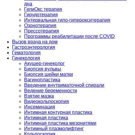
дна
ГелиОкс терапия
Гирудотерапия
Интервальная гипо-гиперокситерапия
Озонотерапия
Прессотерапия
Программы реабилитации после СOVID
Вызов врача на дом
Гастроэнтерология
Гематология
Гинекология
Акушер-гинеколог
Биопсия вульвы
Биопсия шейки матки
Вагинопластика
Введение внутриматочной спирали
Ведение беременности
Взятие мазка
Видеокольпоскопия
Инсеминация
Интимная контурная пластика
Интимная пластика
Интимная пластика мезонитями
Интимный плазмолифтинг
Кольпоскопия