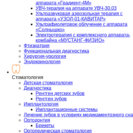
аппарата «Градиент-4М»
УВЧ-терапия на аппарате УВЧ-30.03
Ультразвуковая аэрозольная терапия с
аппарата «УЗОЛ-01-КАВИТАР»
Ультрафиолетовое облучение с аппарата
«Солнышко»
Электротерапия с комплексного аппарата-
комбайна «МУСТАНГ-ФИЗИО»
Фтизиатрия
Функциональная диагностика
Хирургия-урология
Эндокринология
Стоматология
Детская стоматология
Диагностика
Рентген детских зубов
Рентген зубов
Имплантология
Имплантационные системы
Лечение зубов в условиях медикаментозного сна
Ортодонтия
Брекеты
Ортопедическая стоматология