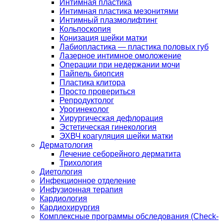
Интимная пластика
Интимная пластика мезонитями
Интимный плазмолифтинг
Кольпоскопия
Конизация шейки матки
Лабиопластика — пластика половых губ
Лазерное интимное омоложение
Операции при недержании мочи
Пайпель биопсия
Пластика клитора
Просто провериться
Репродуктолог
Урогинеколог
Хирургическая дефлорация
Эстетическая гинекология
ЭХВЧ коагуляция шейки матки
Дерматология
Лечение себорейного дерматита
Трихология
Диетология
Инфекционное отделение
Инфузионная терапия
Кардиология
Кардиохирургия
Комплексные программы обследования (Check-