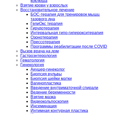
коклюша
Взятие крови у взрослых
Восстановительное лечение
БОС-терапия для тренировок мышц
тазового дна
ГелиОкс терапия
Гирудотерапия
Интервальная гипо-гиперокситерапия
Озонотерапия
Прессотерапия
Программы реабилитации после СOVID
Вызов врача на дом
Гастроэнтерология
Гематология
Гинекология
Акушер-гинеколог
Биопсия вульвы
Биопсия шейки матки
Вагинопластика
Введение внутриматочной спирали
Ведение беременности
Взятие мазка
Видеокольпоскопия
Инсеминация
Интимная контурная пластика