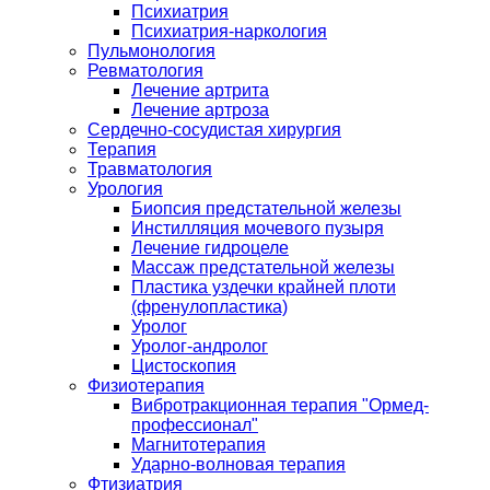
Психиатрия
Психиатрия-наркология
Пульмонология
Ревматология
Лечение артрита
Лечение артроза
Сердечно-сосудистая хирургия
Терапия
Травматология
Урология
Биопсия предстательной железы
Инстилляция мочевого пузыря
Лечение гидроцеле
Массаж предстательной железы
Пластика уздечки крайней плоти
(френулопластика)
Уролог
Уролог-андролог
Цистоскопия
Физиотерапия
Вибротракционная терапия "Ормед-
профессионал"
Магнитотерапия
Ударно-волновая терапия
Фтизиатрия