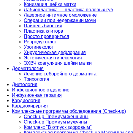
Конизация шейки матки
Лабиопластика — пластика половых губ
Лазерное интимное омоложение
Операции при недержании мочи
Пайпель биопсия
Пластика клитора
Просто провериться
Репродуктолог
Урогинеколог
Хирургическая дефлорация
Эстетическая гинекология
ЭХВЧ коагуляция шейки матки
Дерматология
Лечение себорейного дерматита
Трихология
Диетология
Инфекционное отделение
Инфузионная терапия
Кардиология
Кардиохирургия
Комплексные программы обследования (Check-up)
Check-up Премиум женщины
Check-up Премиум мужчины
Комплекс "В отпуск здоровым"
Комплексная программа Check-up Максимум для