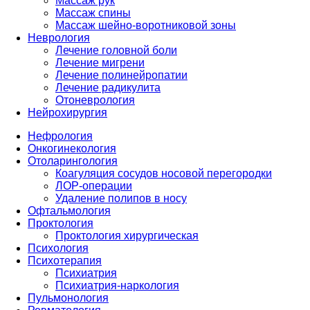
Массаж рук
Массаж спины
Массаж шейно-воротниковой зоны
Неврология
Лечение головной боли
Лечение мигрени
Лечение полинейропатии
Лечение радикулита
Отоневрология
Нейрохирургия
Нефрология
Онкогинекология
Отоларингология
Коагуляция сосудов носовой перегородки
ЛОР-операции
Удаление полипов в носу
Офтальмология
Проктология
Проктология хирургическая
Психология
Психотерапия
Психиатрия
Психиатрия-наркология
Пульмонология