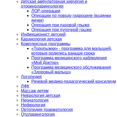
Детская амбулаторная хирургия и
оториноларингология
ЛОР-операции
Операции по поводу гидроцеле (водянки
яичек)
Операция при паховой грыже
Операция при пупочной грыже
Инфекционист детский
Кардиология детская
Комплексные программы
«Торопыжки» - программа для малышей,
которые родились раньше срока
Программа медицинского наблюдения
«Мой Доктор»
Программа медицинского обслуживания
«Здоровый малыш»
Логопедия
Речевой медико-педагогический консилиум
ЛФК
Массаж детям
Неврология детская
Неонатология
Нефрология
Ортопедия-травматология
Отоларингология