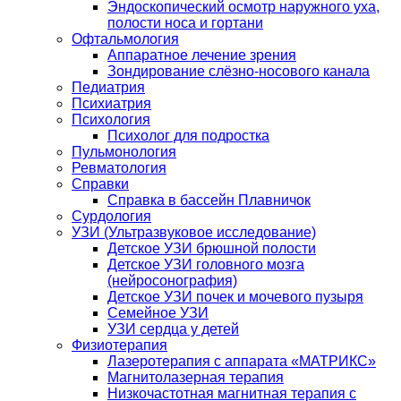
Эндоскопический осмотр наружного уха,
полости носа и гортани
Офтальмология
Аппаратное лечение зрения
Зондирование слёзно-носового канала
Педиатрия
Психиатрия
Психология
Психолог для подростка
Пульмонология
Ревматология
Справки
Справка в бассейн Плавничок
Сурдология
УЗИ (Ультразвуковое исследование)
Детское УЗИ брюшной полости
Детское УЗИ головного мозга
(нейросонография)
Детское УЗИ почек и мочевого пузыря
Семейное УЗИ
УЗИ сердца у детей
Физиотерапия
Лазеротерапия с аппарата «МАТРИКС»
Магнитолазерная терапия
Низкочастотная магнитная терапия с