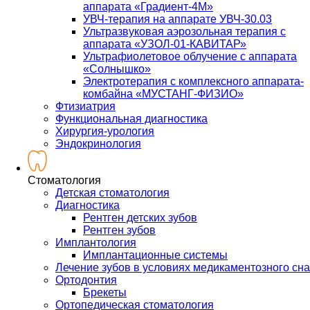
аппарата «Градиент-4М»
УВЧ-терапия на аппарате УВЧ-30.03
Ультразвуковая аэрозольная терапия с
аппарата «УЗОЛ-01-КАВИТАР»
Ультрафиолетовое облучение с аппарата
«Солнышко»
Электротерапия с комплексного аппарата-
комбайна «МУСТАНГ-ФИЗИО»
Фтизиатрия
Функциональная диагностика
Хирургия-урология
Эндокринология
Стоматология
Детская стоматология
Диагностика
Рентген детских зубов
Рентген зубов
Имплантология
Имплантационные системы
Лечение зубов в условиях медикаментозного сна
Ортодонтия
Брекеты
Ортопедическая стоматология