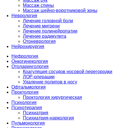
Массаж рук
Массаж спины
Массаж шейно-воротниковой зоны
Неврология
Лечение головной боли
Лечение мигрени
Лечение полинейропатии
Лечение радикулита
Отоневрология
Нейрохирургия
Нефрология
Онкогинекология
Отоларингология
Коагуляция сосудов носовой перегородки
ЛОР-операции
Удаление полипов в носу
Офтальмология
Проктология
Проктология хирургическая
Психология
Психотерапия
Психиатрия
Психиатрия-наркология
Пульмонология