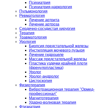
Психиатрия
Психиатрия-наркология
Пульмонология
Ревматология
Лечение артрита
Лечение артроза
Сердечно-сосудистая хирургия
Терапия
Травматология
Урология
Биопсия предстательной железы
Инстилляция мочевого пузыря
Лечение гидроцеле
Массаж предстательной железы
Пластика уздечки крайней плоти
(френулопластика)
Уролог
Уролог-андролог
Цистоскопия
Физиотерапия
Вибротракционная терапия "Ормед-
профессионал"
Магнитотерапия
Ударно-волновая терапия
Фтизиатрия