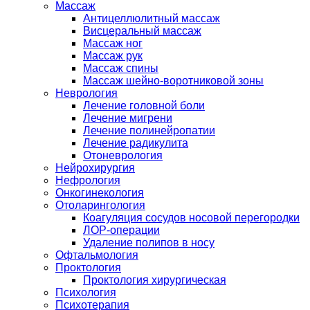
Массаж
Антицеллюлитный массаж
Висцеральный массаж
Массаж ног
Массаж рук
Массаж спины
Массаж шейно-воротниковой зоны
Неврология
Лечение головной боли
Лечение мигрени
Лечение полинейропатии
Лечение радикулита
Отоневрология
Нейрохирургия
Нефрология
Онкогинекология
Отоларингология
Коагуляция сосудов носовой перегородки
ЛОР-операции
Удаление полипов в носу
Офтальмология
Проктология
Проктология хирургическая
Психология
Психотерапия