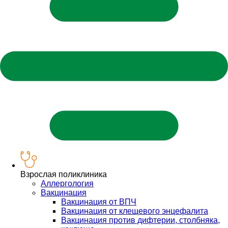
Взрослая поликлиника
Аллергология
Вакцинация
Вакцинация от ВПЧ
Вакцинация от клещевого энцефалита
Вакцинация против дифтерии, столбняка,