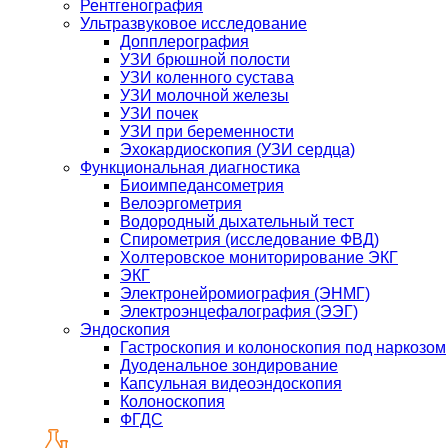
Рентгенография
Ультразвуковое исследование
Допплерография
УЗИ брюшной полости
УЗИ коленного сустава
УЗИ молочной железы
УЗИ почек
УЗИ при беременности
Эхокардиоскопия (УЗИ сердца)
Функциональная диагностика
Биоимпедансометрия
Велоэргометрия
Водородный дыхательный тест
Спирометрия (исследование ФВД)
Холтеровское мониторирование ЭКГ
ЭКГ
Электронейромиография (ЭНМГ)
Электроэнцефалография (ЭЭГ)
Эндоскопия
Гастроскопия и колоноскопия под наркозом
Дуоденальное зондирование
Капсульная видеоэндоскопия
Колоноскопия
ФГДС