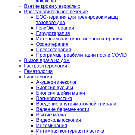
коклюша
Взятие крови у взрослых
Восстановительное лечение
БОС-терапия для тренировок мышц
тазового дна
ГелиОкс терапия
Гирудотерапия
Интервальная гипо-гиперокситерапия
Озонотерапия
Прессотерапия
Программы реабилитации после СOVID
Вызов врача на дом
Гастроэнтерология
Гематология
Гинекология
Акушер-гинеколог
Биопсия вульвы
Биопсия шейки матки
Вагинопластика
Введение внутриматочной спирали
Ведение беременности
Взятие мазка
Видеокольпоскопия
Инсеминация
Интимная контурная пластика