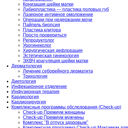
Конизация шейки матки
Лабиопластика — пластика половых губ
Лазерное интимное омоложение
Операции при недержании мочи
Пайпель биопсия
Пластика клитора
Просто провериться
Репродуктолог
Урогинеколог
Хирургическая дефлорация
Эстетическая гинекология
ЭХВЧ коагуляция шейки матки
Дерматология
Лечение себорейного дерматита
Трихология
Диетология
Инфекционное отделение
Инфузионная терапия
Кардиология
Кардиохирургия
Комплексные программы обследования (Check-up)
Check-up Премиум женщины
Check-up Премиум мужчины
Комплекс "В отпуск здоровым"
Комплексная программа Check-up Максимум для