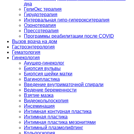
дна
ГелиОкс терапия
Гирудотерапия
Интервальная гипо-гиперокситерапия
Озонотерапия
Прессотерапия
Программы реабилитации после СOVID
Вызов врача на дом
Гастроэнтерология
Гематология
Гинекология
Акушер-гинеколог
Биопсия вульвы
Биопсия шейки матки
Вагинопластика
Введение внутриматочной спирали
Ведение беременности
Взятие мазка
Видеокольпоскопия
Инсеминация
Интимная контурная пластика
Интимная пластика
Интимная пластика мезонитями
Интимный плазмолифтинг
Кольпоскопия