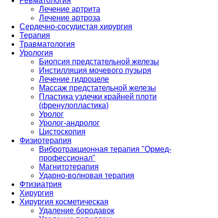
Ревматология
Лечение артрита
Лечение артроза
Сердечно-сосудистая хирургия
Терапия
Травматология
Урология
Биопсия предстательной железы
Инстилляция мочевого пузыря
Лечение гидроцеле
Массаж предстательной железы
Пластика уздечки крайней плоти
(френулопластика)
Уролог
Уролог-андролог
Цистоскопия
Физиотерапия
Вибротракционная терапия "Ормед-
профессионал"
Магнитотерапия
Ударно-волновая терапия
Фтизиатрия
Хирургия
Хирургия косметическая
Удаление бородавок