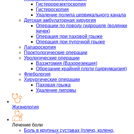
Гистерорезектоскопия
Гистероскопия
Удаление полипа цервикального канала
Детская амбулаторная хирургия
Операции по поводу гидроцеле (водянки
яичек)
Операция при паховой грыже
Операция при пупочной грыже
Лапароскопия
Проктологические операции
Урологические операции
Вазэктомия (Вазорезекция)
Обрезание крайней плоти (циркумцизия)
Флебология
Хирургические операции
Паховая грыжа
Удаление липомы
Жизнелогия
Лечение боли
Боль в крупных суставах (плечо, колено,