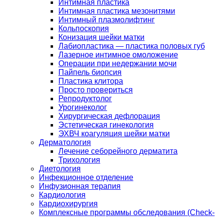
Интимная пластика
Интимная пластика мезонитями
Интимный плазмолифтинг
Кольпоскопия
Конизация шейки матки
Лабиопластика — пластика половых губ
Лазерное интимное омоложение
Операции при недержании мочи
Пайпель биопсия
Пластика клитора
Просто провериться
Репродуктолог
Урогинеколог
Хирургическая дефлорация
Эстетическая гинекология
ЭХВЧ коагуляция шейки матки
Дерматология
Лечение себорейного дерматита
Трихология
Диетология
Инфекционное отделение
Инфузионная терапия
Кардиология
Кардиохирургия
Комплексные программы обследования (Check-