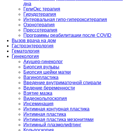
дна
ГелиОкс терапия
Гирудотерапия
Интервальная гипо-гиперокситерапия
Озонотерапия
Прессотерапия
Программы реабилитации после СOVID
Вызов врача на дом
Гастроэнтерология
Гематология
Гинекология
Акушер-гинеколог
Биопсия вульвы
Биопсия шейки матки
Вагинопластика
Введение внутриматочной спирали
Ведение беременности
Взятие мазка
Видеокольпоскопия
Инсеминация
Интимная контурная пластика
Интимная пластика
Интимная пластика мезонитями
Интимный плазмолифтинг
Кольпоскопия