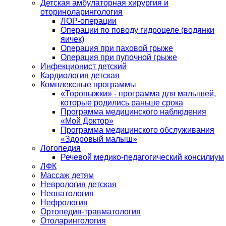
Детская амбулаторная хирургия и
оториноларингология
ЛОР-операции
Операции по поводу гидроцеле (водянки
яичек)
Операция при паховой грыже
Операция при пупочной грыже
Инфекционист детский
Кардиология детская
Комплексные программы
«Торопыжки» - программа для малышей,
которые родились раньше срока
Программа медицинского наблюдения
«Мой Доктор»
Программа медицинского обслуживания
«Здоровый малыш»
Логопедия
Речевой медико-педагогический консилиум
ЛФК
Массаж детям
Неврология детская
Неонатология
Нефрология
Ортопедия-травматология
Отоларингология