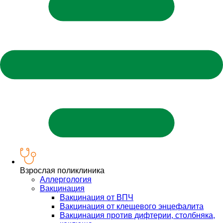
Взрослая поликлиника
Аллергология
Вакцинация
Вакцинация от ВПЧ
Вакцинация от клещевого энцефалита
Вакцинация против дифтерии, столбняка,