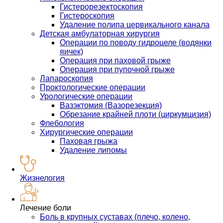
Гистерорезектоскопия
Гистероскопия
Удаление полипа цервикального канала
Детская амбулаторная хирургия
Операции по поводу гидроцеле (водянки
яичек)
Операция при паховой грыже
Операция при пупочной грыже
Лапароскопия
Проктологические операции
Урологические операции
Вазэктомия (Вазорезекция)
Обрезание крайней плоти (циркумцизия)
Флебология
Хирургические операции
Паховая грыжа
Удаление липомы
Жизнелогия
Лечение боли
Боль в крупных суставах (плечо, колено,