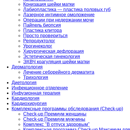
Конизация шейки матки
Лабиопластика — пластика половых губ
Лазерное интимное омоложение
Операции при недержании мочи
Пайпель биопсия
Пластика клитора
Просто провериться
Репродуктолог
Урогинеколог
Хирургическая дефлорация
Эстетическая гинекология
ЭХВЧ коагуляция шейки матки
Дерматология
Лечение себорейного дерматита
Трихология
Диетология
Инфекционное отделение
Инфузионная терапия
Кардиология
Кардиохирургия
Комплексные программы обследования (Check-up)
Check-up Премиум женщины
Check-up Премиум мужчины
Комплекс "В отпуск здоровым"
Комплексная программа Check-up Максимум для