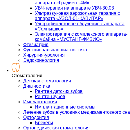
аппарата «Градиент-4М»
УВЧ-терапия на аппарате УВЧ-30.03
Ультразвуковая аэрозольная терапия с
аппарата «УЗОЛ-01-КАВИТАР»
Ультрафиолетовое облучение с аппарата
«Солнышко»
Электротерапия с комплексного аппарата-
комбайна «МУСТАНГ-ФИЗИО»
Фтизиатрия
Функциональная диагностика
Хирургия-урология
Эндокринология
Стоматология
Детская стоматология
Диагностика
Рентген детских зубов
Рентген зубов
Имплантология
Имплантационные системы
Лечение зубов в условиях медикаментозного сна
Ортодонтия
Брекеты
Ортопедическая стоматология