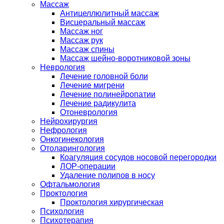
Массаж
Антицеллюлитный массаж
Висцеральный массаж
Массаж ног
Массаж рук
Массаж спины
Массаж шейно-воротниковой зоны
Неврология
Лечение головной боли
Лечение мигрени
Лечение полинейропатии
Лечение радикулита
Отоневрология
Нейрохирургия
Нефрология
Онкогинекология
Отоларингология
Коагуляция сосудов носовой перегородки
ЛОР-операции
Удаление полипов в носу
Офтальмология
Проктология
Проктология хирургическая
Психология
Психотерапия