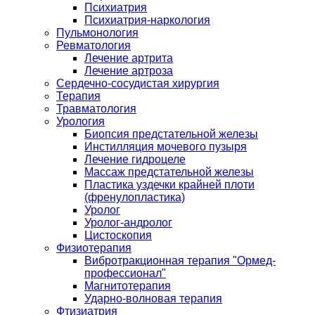
Психиатрия
Психиатрия-наркология
Пульмонология
Ревматология
Лечение артрита
Лечение артроза
Сердечно-сосудистая хирургия
Терапия
Травматология
Урология
Биопсия предстательной железы
Инстилляция мочевого пузыря
Лечение гидроцеле
Массаж предстательной железы
Пластика уздечки крайней плоти
(френулопластика)
Уролог
Уролог-андролог
Цистоскопия
Физиотерапия
Вибротракционная терапия "Ормед-
профессионал"
Магнитотерапия
Ударно-волновая терапия
Фтизиатрия