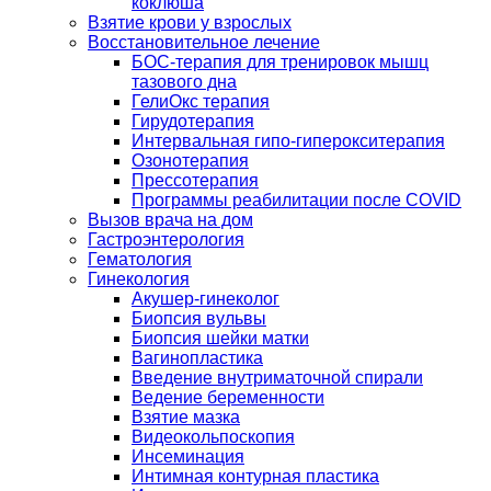
коклюша
Взятие крови у взрослых
Восстановительное лечение
БОС-терапия для тренировок мышц
тазового дна
ГелиОкс терапия
Гирудотерапия
Интервальная гипо-гиперокситерапия
Озонотерапия
Прессотерапия
Программы реабилитации после СOVID
Вызов врача на дом
Гастроэнтерология
Гематология
Гинекология
Акушер-гинеколог
Биопсия вульвы
Биопсия шейки матки
Вагинопластика
Введение внутриматочной спирали
Ведение беременности
Взятие мазка
Видеокольпоскопия
Инсеминация
Интимная контурная пластика