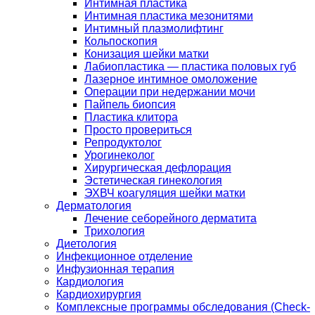
Интимная пластика
Интимная пластика мезонитями
Интимный плазмолифтинг
Кольпоскопия
Конизация шейки матки
Лабиопластика — пластика половых губ
Лазерное интимное омоложение
Операции при недержании мочи
Пайпель биопсия
Пластика клитора
Просто провериться
Репродуктолог
Урогинеколог
Хирургическая дефлорация
Эстетическая гинекология
ЭХВЧ коагуляция шейки матки
Дерматология
Лечение себорейного дерматита
Трихология
Диетология
Инфекционное отделение
Инфузионная терапия
Кардиология
Кардиохирургия
Комплексные программы обследования (Check-