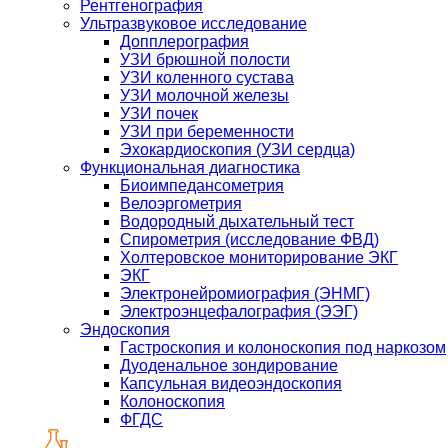
Рентгенография
Ультразвуковое исследование
Допплерография
УЗИ брюшной полости
УЗИ коленного сустава
УЗИ молочной железы
УЗИ почек
УЗИ при беременности
Эхокардиоскопия (УЗИ сердца)
Функциональная диагностика
Биоимпедансометрия
Велоэргометрия
Водородный дыхательный тест
Спирометрия (исследование ФВД)
Холтеровское мониторирование ЭКГ
ЭКГ
Электронейромиография (ЭНМГ)
Электроэнцефалография (ЭЭГ)
Эндоскопия
Гастроскопия и колоноскопия под наркозом
Дуоденальное зондирование
Капсульная видеоэндоскопия
Колоноскопия
ФГДС