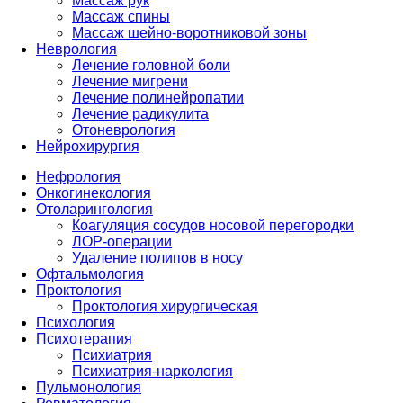
Массаж рук
Массаж спины
Массаж шейно-воротниковой зоны
Неврология
Лечение головной боли
Лечение мигрени
Лечение полинейропатии
Лечение радикулита
Отоневрология
Нейрохирургия
Нефрология
Онкогинекология
Отоларингология
Коагуляция сосудов носовой перегородки
ЛОР-операции
Удаление полипов в носу
Офтальмология
Проктология
Проктология хирургическая
Психология
Психотерапия
Психиатрия
Психиатрия-наркология
Пульмонология