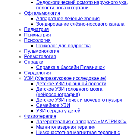
Эндоскопический осмотр наружного уха,
полости носа и гортани
Офтальмология
Аппаратное лечение зрения
Зондирование слёзно-носового канала
Педиатрия
Психиатрия
Психология
Психолог для подростка
Пульмонология
Ревматология
Справки
Справка в бассейн Плавничок
Сурдология
УЗИ (Ультразвуковое исследование)
Детское УЗИ брюшной полости
Детское УЗИ головного мозга
(нейросонография)
Детское УЗИ почек и мочевого пузыря
Семейное УЗИ
УЗИ сердца у детей
Физиотерапия
Лазеротерапия с аппарата «МАТРИКС»
Магнитолазерная терапия
Низкочастотная магнитная терапия с