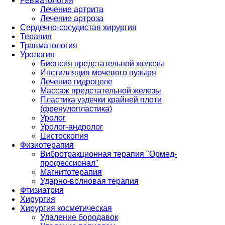
Ревматология
Лечение артрита
Лечение артроза
Сердечно-сосудистая хирургия
Терапия
Травматология
Урология
Биопсия предстательной железы
Инстилляция мочевого пузыря
Лечение гидроцеле
Массаж предстательной железы
Пластика уздечки крайней плоти
(френулопластика)
Уролог
Уролог-андролог
Цистоскопия
Физиотерапия
Вибротракционная терапия "Ормед-
профессионал"
Магнитотерапия
Ударно-волновая терапия
Фтизиатрия
Хирургия
Хирургия косметическая
Удаление бородавок