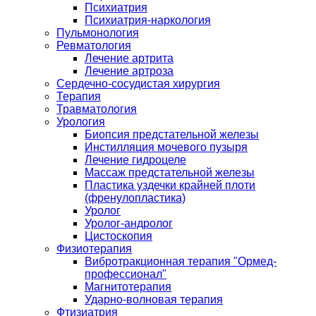
Психиатрия
Психиатрия-наркология
Пульмонология
Ревматология
Лечение артрита
Лечение артроза
Сердечно-сосудистая хирургия
Терапия
Травматология
Урология
Биопсия предстательной железы
Инстилляция мочевого пузыря
Лечение гидроцеле
Массаж предстательной железы
Пластика уздечки крайней плоти
(френулопластика)
Уролог
Уролог-андролог
Цистоскопия
Физиотерапия
Вибротракционная терапия "Ормед-
профессионал"
Магнитотерапия
Ударно-волновая терапия
Фтизиатрия