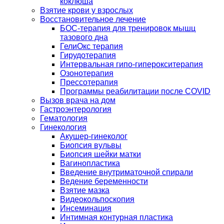
коклюша
Взятие крови у взрослых
Восстановительное лечение
БОС-терапия для тренировок мышц
тазового дна
ГелиОкс терапия
Гирудотерапия
Интервальная гипо-гиперокситерапия
Озонотерапия
Прессотерапия
Программы реабилитации после СOVID
Вызов врача на дом
Гастроэнтерология
Гематология
Гинекология
Акушер-гинеколог
Биопсия вульвы
Биопсия шейки матки
Вагинопластика
Введение внутриматочной спирали
Ведение беременности
Взятие мазка
Видеокольпоскопия
Инсеминация
Интимная контурная пластика