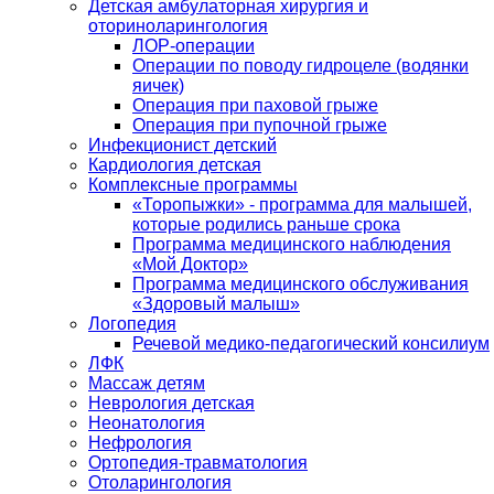
Детская амбулаторная хирургия и
оториноларингология
ЛОР-операции
Операции по поводу гидроцеле (водянки
яичек)
Операция при паховой грыже
Операция при пупочной грыже
Инфекционист детский
Кардиология детская
Комплексные программы
«Торопыжки» - программа для малышей,
которые родились раньше срока
Программа медицинского наблюдения
«Мой Доктор»
Программа медицинского обслуживания
«Здоровый малыш»
Логопедия
Речевой медико-педагогический консилиум
ЛФК
Массаж детям
Неврология детская
Неонатология
Нефрология
Ортопедия-травматология
Отоларингология