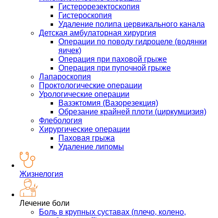
Гистерорезектоскопия
Гистероскопия
Удаление полипа цервикального канала
Детская амбулаторная хирургия
Операции по поводу гидроцеле (водянки
яичек)
Операция при паховой грыже
Операция при пупочной грыже
Лапароскопия
Проктологические операции
Урологические операции
Вазэктомия (Вазорезекция)
Обрезание крайней плоти (циркумцизия)
Флебология
Хирургические операции
Паховая грыжа
Удаление липомы
Жизнелогия
Лечение боли
Боль в крупных суставах (плечо, колено,