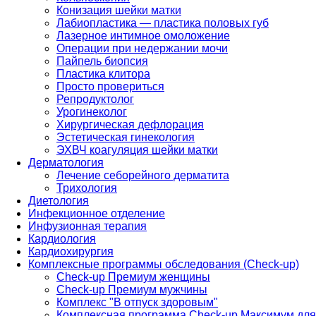
Конизация шейки матки
Лабиопластика — пластика половых губ
Лазерное интимное омоложение
Операции при недержании мочи
Пайпель биопсия
Пластика клитора
Просто провериться
Репродуктолог
Урогинеколог
Хирургическая дефлорация
Эстетическая гинекология
ЭХВЧ коагуляция шейки матки
Дерматология
Лечение себорейного дерматита
Трихология
Диетология
Инфекционное отделение
Инфузионная терапия
Кардиология
Кардиохирургия
Комплексные программы обследования (Check-up)
Check-up Премиум женщины
Check-up Премиум мужчины
Комплекс "В отпуск здоровым"
Комплексная программа Check-up Максимум для