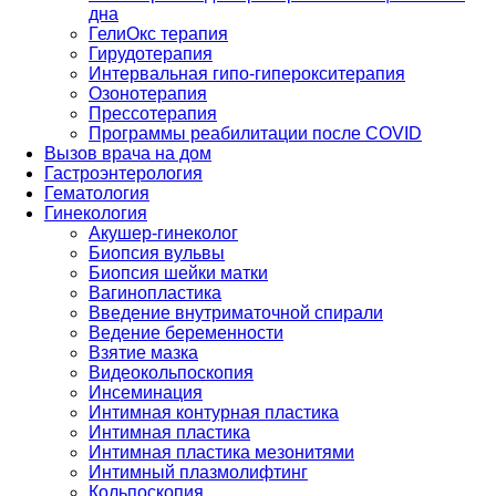
дна
ГелиОкс терапия
Гирудотерапия
Интервальная гипо-гиперокситерапия
Озонотерапия
Прессотерапия
Программы реабилитации после СOVID
Вызов врача на дом
Гастроэнтерология
Гематология
Гинекология
Акушер-гинеколог
Биопсия вульвы
Биопсия шейки матки
Вагинопластика
Введение внутриматочной спирали
Ведение беременности
Взятие мазка
Видеокольпоскопия
Инсеминация
Интимная контурная пластика
Интимная пластика
Интимная пластика мезонитями
Интимный плазмолифтинг
Кольпоскопия