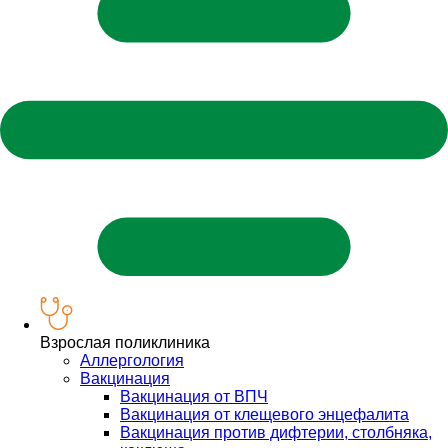
Взрослая поликлиника
Аллергология
Вакцинация
Вакцинация от ВПЧ
Вакцинация от клещевого энцефалита
Вакцинация против дифтерии, столбняка,