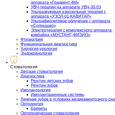
аппарата «Градиент-4М»
УВЧ-терапия на аппарате УВЧ-30.03
Ультразвуковая аэрозольная терапия с
аппарата «УЗОЛ-01-КАВИТАР»
Ультрафиолетовое облучение с аппарата
«Солнышко»
Электротерапия с комплексного аппарата-
комбайна «МУСТАНГ-ФИЗИО»
Фтизиатрия
Функциональная диагностика
Хирургия-урология
Эндокринология
Стоматология
Детская стоматология
Диагностика
Рентген детских зубов
Рентген зубов
Имплантология
Имплантационные системы
Лечение зубов в условиях медикаментозного сна
Ортодонтия
Брекеты
Ортопедическая стоматология