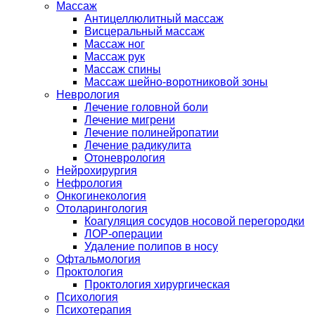
Массаж
Антицеллюлитный массаж
Висцеральный массаж
Массаж ног
Массаж рук
Массаж спины
Массаж шейно-воротниковой зоны
Неврология
Лечение головной боли
Лечение мигрени
Лечение полинейропатии
Лечение радикулита
Отоневрология
Нейрохирургия
Нефрология
Онкогинекология
Отоларингология
Коагуляция сосудов носовой перегородки
ЛОР-операции
Удаление полипов в носу
Офтальмология
Проктология
Проктология хирургическая
Психология
Психотерапия