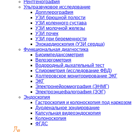
Рентгенография
Ультразвуковое исследование
Допплерография
УЗИ брюшной полости
УЗИ коленного сустава
УЗИ молочной железы
УЗИ почек
УЗИ при беременности
Эхокардиоскопия (УЗИ сердца)
Функциональная диагностика
Биоимпедансометрия
Велоэргометрия
Водородный дыхательный тест
Спирометрия (исследование ФВД)
Холтеровское мониторирование ЭКГ
ЭКГ
Электронейромиография (ЭНМГ)
Электроэнцефалография (ЭЭГ)
Эндоскопия
Гастроскопия и колоноскопия под наркозом
Дуоденальное зондирование
Капсульная видеоэндоскопия
Колоноскопия
ФГДС