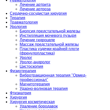
Ревматология
Лечение артрита
Лечение артроза
Сердечно-сосудистая хирургия
Терапия
Травматология
Урология
Биопсия предстательной железы
Инстилляция мочевого пузыря
Лечение гидроцеле
Массаж предстательной железы
Пластика уздечки крайней плоти
(френулопластика)
Уролог
Уролог-андролог
Цистоскопия
Физиотерапия
Вибротракционная терапия "Ормед-
профессионал"
Магнитотерапия
Ударно-волновая терапия
Фтизиатрия
Хирургия
Хирургия косметическая
Удаление бородавок