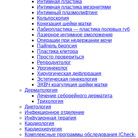
Интимная пластика
Интимная пластика мезонитями
Интимный плазмолифтинг
Кольпоскопия
Конизация шейки матки
Лабиопластика — пластика половых губ
Лазерное интимное омоложение
Операции при недержании мочи
Пайпель биопсия
Пластика клитора
Просто провериться
Репродуктолог
Урогинеколог
Хирургическая дефлорация
Эстетическая гинекология
ЭХВЧ коагуляция шейки матки
Дерматология
Лечение себорейного дерматита
Трихология
Диетология
Инфекционное отделение
Инфузионная терапия
Кардиология
Кардиохирургия
Комплексные программы обследования (Check-