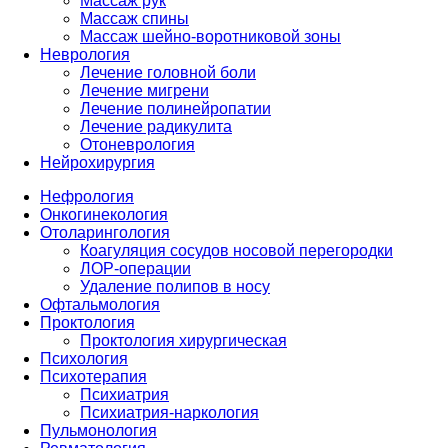
Массаж рук
Массаж спины
Массаж шейно-воротниковой зоны
Неврология
Лечение головной боли
Лечение мигрени
Лечение полинейропатии
Лечение радикулита
Отоневрология
Нейрохирургия
Нефрология
Онкогинекология
Отоларингология
Коагуляция сосудов носовой перегородки
ЛОР-операции
Удаление полипов в носу
Офтальмология
Проктология
Проктология хирургическая
Психология
Психотерапия
Психиатрия
Психиатрия-наркология
Пульмонология