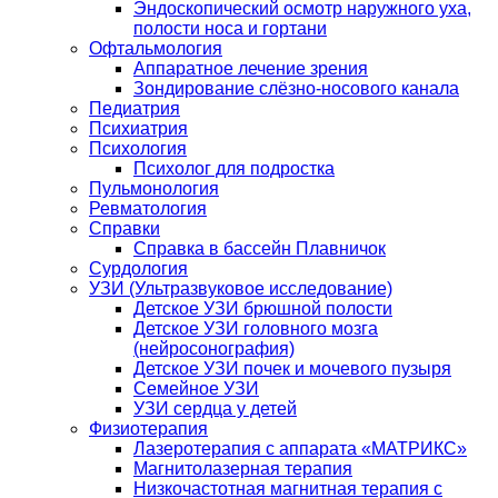
Эндоскопический осмотр наружного уха,
полости носа и гортани
Офтальмология
Аппаратное лечение зрения
Зондирование слёзно-носового канала
Педиатрия
Психиатрия
Психология
Психолог для подростка
Пульмонология
Ревматология
Справки
Справка в бассейн Плавничок
Сурдология
УЗИ (Ультразвуковое исследование)
Детское УЗИ брюшной полости
Детское УЗИ головного мозга
(нейросонография)
Детское УЗИ почек и мочевого пузыря
Семейное УЗИ
УЗИ сердца у детей
Физиотерапия
Лазеротерапия с аппарата «МАТРИКС»
Магнитолазерная терапия
Низкочастотная магнитная терапия с