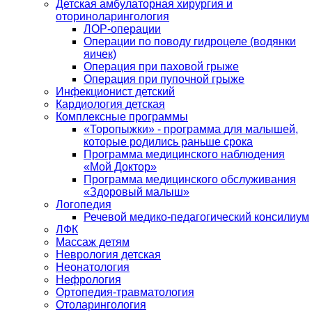
Детская амбулаторная хирургия и
оториноларингология
ЛОР-операции
Операции по поводу гидроцеле (водянки
яичек)
Операция при паховой грыже
Операция при пупочной грыже
Инфекционист детский
Кардиология детская
Комплексные программы
«Торопыжки» - программа для малышей,
которые родились раньше срока
Программа медицинского наблюдения
«Мой Доктор»
Программа медицинского обслуживания
«Здоровый малыш»
Логопедия
Речевой медико-педагогический консилиум
ЛФК
Массаж детям
Неврология детская
Неонатология
Нефрология
Ортопедия-травматология
Отоларингология