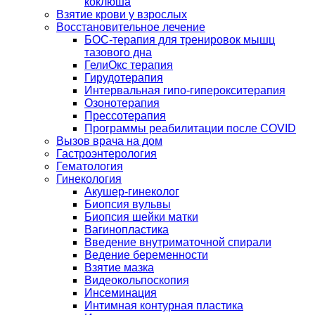
коклюша
Взятие крови у взрослых
Восстановительное лечение
БОС-терапия для тренировок мышц
тазового дна
ГелиОкс терапия
Гирудотерапия
Интервальная гипо-гиперокситерапия
Озонотерапия
Прессотерапия
Программы реабилитации после СOVID
Вызов врача на дом
Гастроэнтерология
Гематология
Гинекология
Акушер-гинеколог
Биопсия вульвы
Биопсия шейки матки
Вагинопластика
Введение внутриматочной спирали
Ведение беременности
Взятие мазка
Видеокольпоскопия
Инсеминация
Интимная контурная пластика