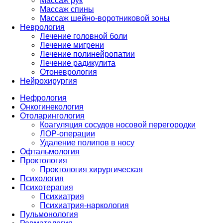
Массаж рук
Массаж спины
Массаж шейно-воротниковой зоны
Неврология
Лечение головной боли
Лечение мигрени
Лечение полинейропатии
Лечение радикулита
Отоневрология
Нейрохирургия
Нефрология
Онкогинекология
Отоларингология
Коагуляция сосудов носовой перегородки
ЛОР-операции
Удаление полипов в носу
Офтальмология
Проктология
Проктология хирургическая
Психология
Психотерапия
Психиатрия
Психиатрия-наркология
Пульмонология