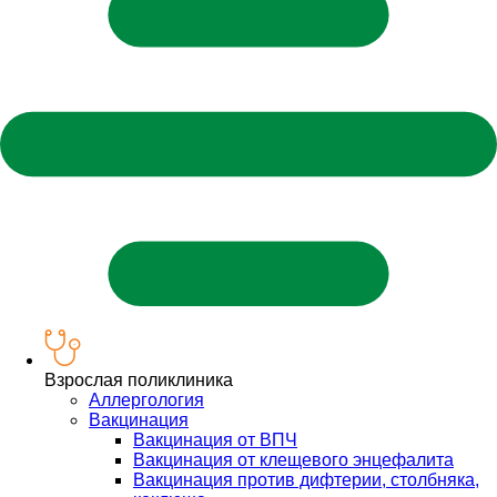
Взрослая поликлиника
Аллергология
Вакцинация
Вакцинация от ВПЧ
Вакцинация от клещевого энцефалита
Вакцинация против дифтерии, столбняка,