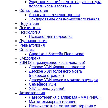
Эндоскопический осмотр наружного уха,
полости носа и гортани
Офтальмология
Аппаратное лечение зрения
Зондирование слёзно-носового канала
Педиатрия
Психиатрия
Психология
Психолог для подростка
Пульмонология
Ревматология
Справки
Справка в бассейн Плавничок
Сурдология
УЗИ (Ультразвуковое исследование)
Детское УЗИ брюшной полости
Детское УЗИ головного мозга
(нейросонография)
Детское УЗИ почек и мочевого пузыря
Семейное УЗИ
УЗИ сердца у детей
Физиотерапия
Лазеротерапия с аппарата «МАТРИКС»
Магнитолазерная терапия
Низкочастотная магнитная терапия с