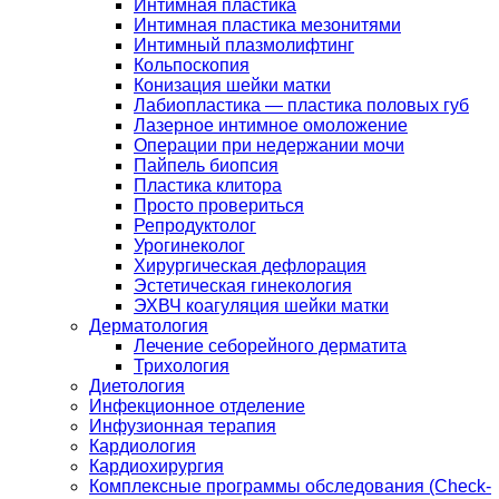
Интимная пластика
Интимная пластика мезонитями
Интимный плазмолифтинг
Кольпоскопия
Конизация шейки матки
Лабиопластика — пластика половых губ
Лазерное интимное омоложение
Операции при недержании мочи
Пайпель биопсия
Пластика клитора
Просто провериться
Репродуктолог
Урогинеколог
Хирургическая дефлорация
Эстетическая гинекология
ЭХВЧ коагуляция шейки матки
Дерматология
Лечение себорейного дерматита
Трихология
Диетология
Инфекционное отделение
Инфузионная терапия
Кардиология
Кардиохирургия
Комплексные программы обследования (Check-