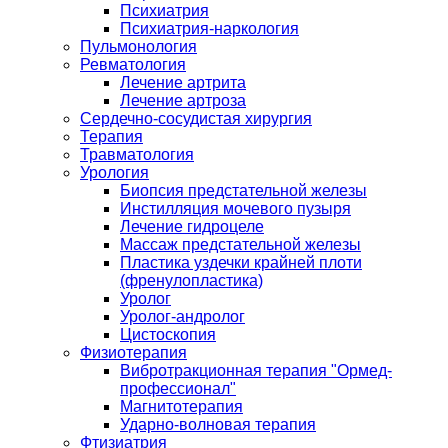
Психиатрия
Психиатрия-наркология
Пульмонология
Ревматология
Лечение артрита
Лечение артроза
Сердечно-сосудистая хирургия
Терапия
Травматология
Урология
Биопсия предстательной железы
Инстилляция мочевого пузыря
Лечение гидроцеле
Массаж предстательной железы
Пластика уздечки крайней плоти
(френулопластика)
Уролог
Уролог-андролог
Цистоскопия
Физиотерапия
Вибротракционная терапия "Ормед-
профессионал"
Магнитотерапия
Ударно-волновая терапия
Фтизиатрия