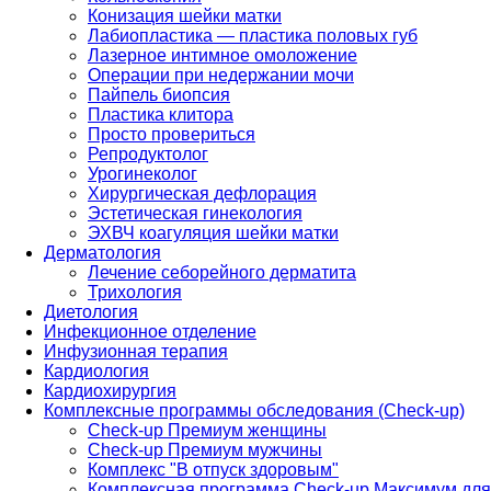
Конизация шейки матки
Лабиопластика — пластика половых губ
Лазерное интимное омоложение
Операции при недержании мочи
Пайпель биопсия
Пластика клитора
Просто провериться
Репродуктолог
Урогинеколог
Хирургическая дефлорация
Эстетическая гинекология
ЭХВЧ коагуляция шейки матки
Дерматология
Лечение себорейного дерматита
Трихология
Диетология
Инфекционное отделение
Инфузионная терапия
Кардиология
Кардиохирургия
Комплексные программы обследования (Check-up)
Check-up Премиум женщины
Check-up Премиум мужчины
Комплекс "В отпуск здоровым"
Комплексная программа Check-up Максимум для