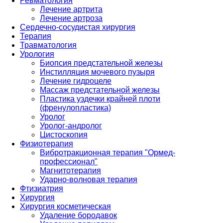
Ревматология
Лечение артрита
Лечение артроза
Сердечно-сосудистая хирургия
Терапия
Травматология
Урология
Биопсия предстательной железы
Инстилляция мочевого пузыря
Лечение гидроцеле
Массаж предстательной железы
Пластика уздечки крайней плоти
(френулопластика)
Уролог
Уролог-андролог
Цистоскопия
Физиотерапия
Вибротракционная терапия "Ормед-
профессионал"
Магнитотерапия
Ударно-волновая терапия
Фтизиатрия
Хирургия
Хирургия косметическая
Удаление бородавок