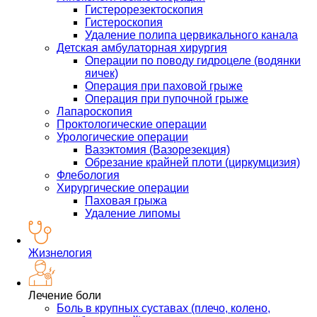
Гистерорезектоскопия
Гистероскопия
Удаление полипа цервикального канала
Детская амбулаторная хирургия
Операции по поводу гидроцеле (водянки
яичек)
Операция при паховой грыже
Операция при пупочной грыже
Лапароскопия
Проктологические операции
Урологические операции
Вазэктомия (Вазорезекция)
Обрезание крайней плоти (циркумцизия)
Флебология
Хирургические операции
Паховая грыжа
Удаление липомы
Жизнелогия
Лечение боли
Боль в крупных суставах (плечо, колено,