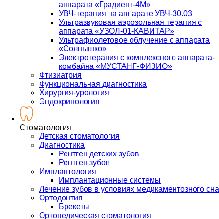
аппарата «Градиент-4М»
УВЧ-терапия на аппарате УВЧ-30.03
Ультразвуковая аэрозольная терапия с
аппарата «УЗОЛ-01-КАВИТАР»
Ультрафиолетовое облучение с аппарата
«Солнышко»
Электротерапия с комплексного аппарата-
комбайна «МУСТАНГ-ФИЗИО»
Фтизиатрия
Функциональная диагностика
Хирургия-урология
Эндокринология
Стоматология
Детская стоматология
Диагностика
Рентген детских зубов
Рентген зубов
Имплантология
Имплантационные системы
Лечение зубов в условиях медикаментозного сна
Ортодонтия
Брекеты
Ортопедическая стоматология