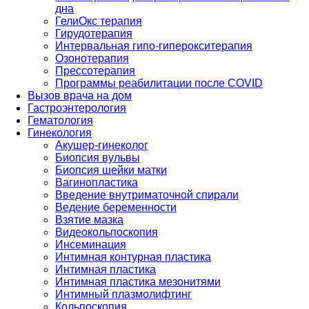
дна
ГелиОкс терапия
Гирудотерапия
Интервальная гипо-гиперокситерапия
Озонотерапия
Прессотерапия
Программы реабилитации после СOVID
Вызов врача на дом
Гастроэнтерология
Гематология
Гинекология
Акушер-гинеколог
Биопсия вульвы
Биопсия шейки матки
Вагинопластика
Введение внутриматочной спирали
Ведение беременности
Взятие мазка
Видеокольпоскопия
Инсеминация
Интимная контурная пластика
Интимная пластика
Интимная пластика мезонитями
Интимный плазмолифтинг
Кольпоскопия