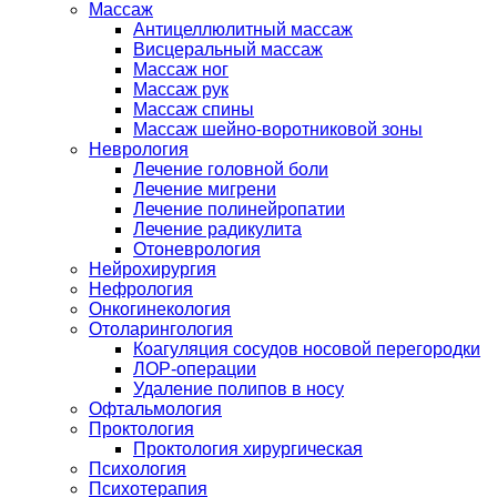
Массаж
Антицеллюлитный массаж
Висцеральный массаж
Массаж ног
Массаж рук
Массаж спины
Массаж шейно-воротниковой зоны
Неврология
Лечение головной боли
Лечение мигрени
Лечение полинейропатии
Лечение радикулита
Отоневрология
Нейрохирургия
Нефрология
Онкогинекология
Отоларингология
Коагуляция сосудов носовой перегородки
ЛОР-операции
Удаление полипов в носу
Офтальмология
Проктология
Проктология хирургическая
Психология
Психотерапия