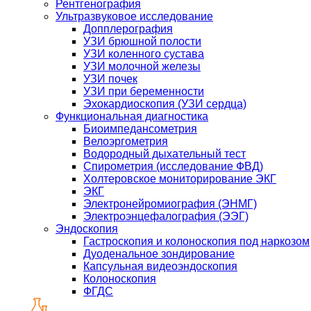
Рентгенография
Ультразвуковое исследование
Допплерография
УЗИ брюшной полости
УЗИ коленного сустава
УЗИ молочной железы
УЗИ почек
УЗИ при беременности
Эхокардиоскопия (УЗИ сердца)
Функциональная диагностика
Биоимпедансометрия
Велоэргометрия
Водородный дыхательный тест
Спирометрия (исследование ФВД)
Холтеровское мониторирование ЭКГ
ЭКГ
Электронейромиография (ЭНМГ)
Электроэнцефалография (ЭЭГ)
Эндоскопия
Гастроскопия и колоноскопия под наркозом
Дуоденальное зондирование
Капсульная видеоэндоскопия
Колоноскопия
ФГДС