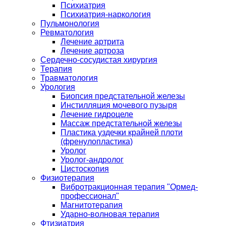
Психиатрия
Психиатрия-наркология
Пульмонология
Ревматология
Лечение артрита
Лечение артроза
Сердечно-сосудистая хирургия
Терапия
Травматология
Урология
Биопсия предстательной железы
Инстилляция мочевого пузыря
Лечение гидроцеле
Массаж предстательной железы
Пластика уздечки крайней плоти
(френулопластика)
Уролог
Уролог-андролог
Цистоскопия
Физиотерапия
Вибротракционная терапия "Ормед-
профессионал"
Магнитотерапия
Ударно-волновая терапия
Фтизиатрия