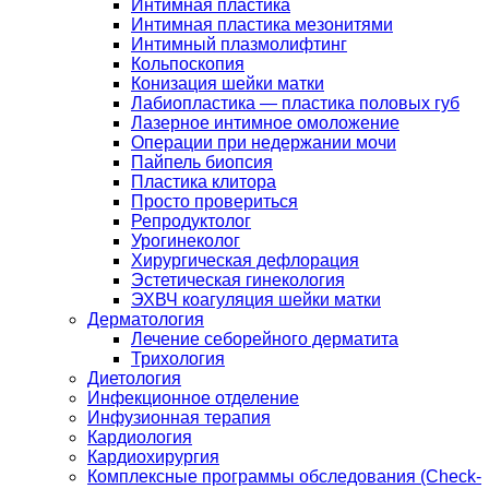
Интимная пластика
Интимная пластика мезонитями
Интимный плазмолифтинг
Кольпоскопия
Конизация шейки матки
Лабиопластика — пластика половых губ
Лазерное интимное омоложение
Операции при недержании мочи
Пайпель биопсия
Пластика клитора
Просто провериться
Репродуктолог
Урогинеколог
Хирургическая дефлорация
Эстетическая гинекология
ЭХВЧ коагуляция шейки матки
Дерматология
Лечение себорейного дерматита
Трихология
Диетология
Инфекционное отделение
Инфузионная терапия
Кардиология
Кардиохирургия
Комплексные программы обследования (Check-