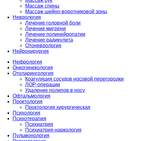
Массаж рук
Массаж спины
Массаж шейно-воротниковой зоны
Неврология
Лечение головной боли
Лечение мигрени
Лечение полинейропатии
Лечение радикулита
Отоневрология
Нейрохирургия
Нефрология
Онкогинекология
Отоларингология
Коагуляция сосудов носовой перегородки
ЛОР-операции
Удаление полипов в носу
Офтальмология
Проктология
Проктология хирургическая
Психология
Психотерапия
Психиатрия
Психиатрия-наркология
Пульмонология