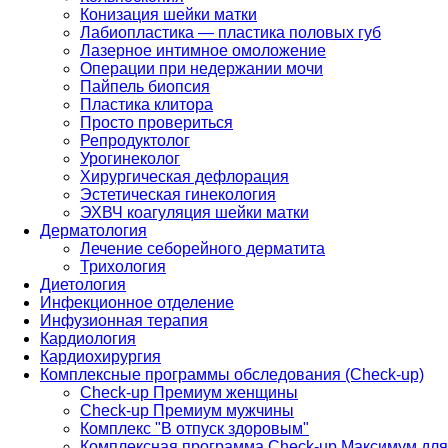
Конизация шейки матки
Лабиопластика — пластика половых губ
Лазерное интимное омоложение
Операции при недержании мочи
Пайпель биопсия
Пластика клитора
Просто провериться
Репродуктолог
Урогинеколог
Хирургическая дефлорация
Эстетическая гинекология
ЭХВЧ коагуляция шейки матки
Дерматология
Лечение себорейного дерматита
Трихология
Диетология
Инфекционное отделение
Инфузионная терапия
Кардиология
Кардиохирургия
Комплексные программы обследования (Check-up)
Check-up Премиум женщины
Check-up Премиум мужчины
Комплекс "В отпуск здоровым"
Комплексная программа Check-up Максимум для