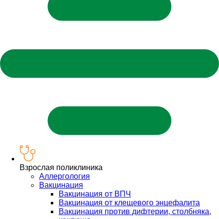
Взрослая поликлиника
Аллергология
Вакцинация
Вакцинация от ВПЧ
Вакцинация от клещевого энцефалита
Вакцинация против дифтерии, столбняка,