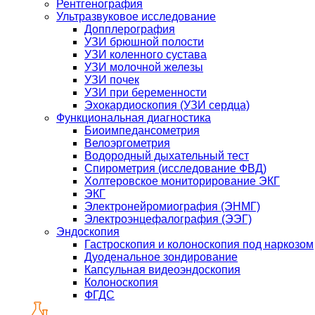
Рентгенография
Ультразвуковое исследование
Допплерография
УЗИ брюшной полости
УЗИ коленного сустава
УЗИ молочной железы
УЗИ почек
УЗИ при беременности
Эхокардиоскопия (УЗИ сердца)
Функциональная диагностика
Биоимпедансометрия
Велоэргометрия
Водородный дыхательный тест
Спирометрия (исследование ФВД)
Холтеровское мониторирование ЭКГ
ЭКГ
Электронейромиография (ЭНМГ)
Электроэнцефалография (ЭЭГ)
Эндоскопия
Гастроскопия и колоноскопия под наркозом
Дуоденальное зондирование
Капсульная видеоэндоскопия
Колоноскопия
ФГДС