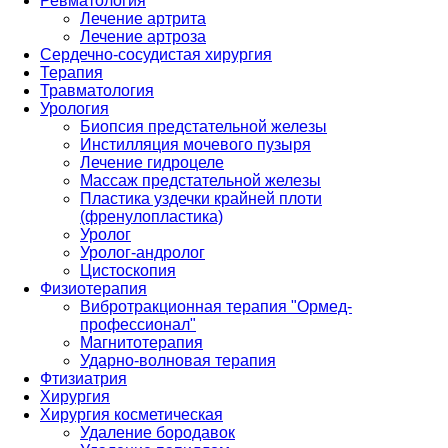
Ревматология
Лечение артрита
Лечение артроза
Сердечно-сосудистая хирургия
Терапия
Травматология
Урология
Биопсия предстательной железы
Инстилляция мочевого пузыря
Лечение гидроцеле
Массаж предстательной железы
Пластика уздечки крайней плоти
(френулопластика)
Уролог
Уролог-андролог
Цистоскопия
Физиотерапия
Вибротракционная терапия "Ормед-
профессионал"
Магнитотерапия
Ударно-волновая терапия
Фтизиатрия
Хирургия
Хирургия косметическая
Удаление бородавок