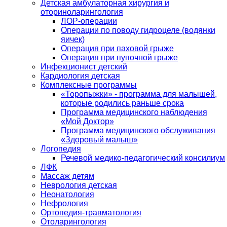
Детская амбулаторная хирургия и
оториноларингология
ЛОР-операции
Операции по поводу гидроцеле (водянки
яичек)
Операция при паховой грыже
Операция при пупочной грыже
Инфекционист детский
Кардиология детская
Комплексные программы
«Торопыжки» - программа для малышей,
которые родились раньше срока
Программа медицинского наблюдения
«Мой Доктор»
Программа медицинского обслуживания
«Здоровый малыш»
Логопедия
Речевой медико-педагогический консилиум
ЛФК
Массаж детям
Неврология детская
Неонатология
Нефрология
Ортопедия-травматология
Отоларингология