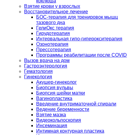
коклюша
Взятие крови у взрослых
Восстановительное лечение
БОС-терапия для тренировок мышц
тазового дна
ГелиОкс терапия
Гирудотерапия
Интервальная гипо-гиперокситерапия
Озонотерапия
Прессотерапия
Программы реабилитации после СOVID
Вызов врача на дом
Гастроэнтерология
Гематология
Гинекология
Акушер-гинеколог
Биопсия вульвы
Биопсия шейки матки
Вагинопластика
Введение внутриматочной спирали
Ведение беременности
Взятие мазка
Видеокольпоскопия
Инсеминация
Интимная контурная пластика