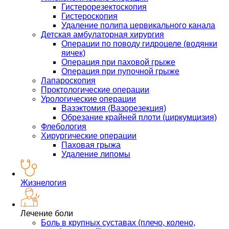
Гистерорезектоскопия
Гистероскопия
Удаление полипа цервикального канала
Детская амбулаторная хирургия
Операции по поводу гидроцеле (водянки
яичек)
Операция при паховой грыже
Операция при пупочной грыже
Лапароскопия
Проктологические операции
Урологические операции
Вазэктомия (Вазорезекция)
Обрезание крайней плоти (циркумцизия)
Флебология
Хирургические операции
Паховая грыжа
Удаление липомы
Жизнелогия
Лечение боли
Боль в крупных суставах (плечо, колено,