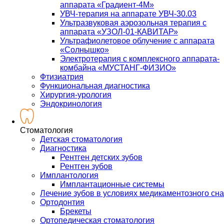
аппарата «Градиент-4М»
УВЧ-терапия на аппарате УВЧ-30.03
Ультразвуковая аэрозольная терапия с
аппарата «УЗОЛ-01-КАВИТАР»
Ультрафиолетовое облучение с аппарата
«Солнышко»
Электротерапия с комплексного аппарата-
комбайна «МУСТАНГ-ФИЗИО»
Фтизиатрия
Функциональная диагностика
Хирургия-урология
Эндокринология
Стоматология
Детская стоматология
Диагностика
Рентген детских зубов
Рентген зубов
Имплантология
Имплантационные системы
Лечение зубов в условиях медикаментозного сна
Ортодонтия
Брекеты
Ортопедическая стоматология