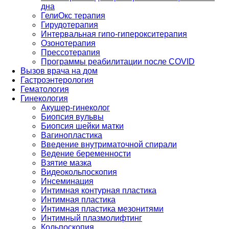
дна
ГелиОкс терапия
Гирудотерапия
Интервальная гипо-гиперокситерапия
Озонотерапия
Прессотерапия
Программы реабилитации после СOVID
Вызов врача на дом
Гастроэнтерология
Гематология
Гинекология
Акушер-гинеколог
Биопсия вульвы
Биопсия шейки матки
Вагинопластика
Введение внутриматочной спирали
Ведение беременности
Взятие мазка
Видеокольпоскопия
Инсеминация
Интимная контурная пластика
Интимная пластика
Интимная пластика мезонитями
Интимный плазмолифтинг
Кольпоскопия