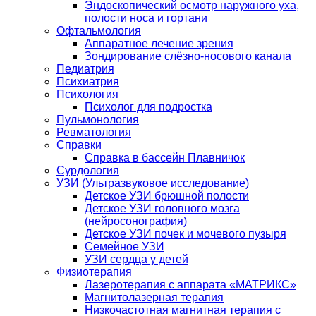
Эндоскопический осмотр наружного уха,
полости носа и гортани
Офтальмология
Аппаратное лечение зрения
Зондирование слёзно-носового канала
Педиатрия
Психиатрия
Психология
Психолог для подростка
Пульмонология
Ревматология
Справки
Справка в бассейн Плавничок
Сурдология
УЗИ (Ультразвуковое исследование)
Детское УЗИ брюшной полости
Детское УЗИ головного мозга
(нейросонография)
Детское УЗИ почек и мочевого пузыря
Семейное УЗИ
УЗИ сердца у детей
Физиотерапия
Лазеротерапия с аппарата «МАТРИКС»
Магнитолазерная терапия
Низкочастотная магнитная терапия с