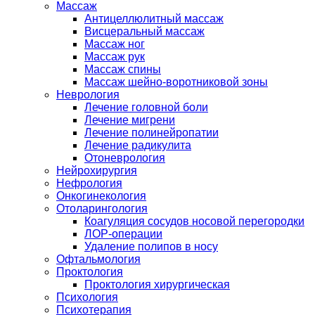
Массаж
Антицеллюлитный массаж
Висцеральный массаж
Массаж ног
Массаж рук
Массаж спины
Массаж шейно-воротниковой зоны
Неврология
Лечение головной боли
Лечение мигрени
Лечение полинейропатии
Лечение радикулита
Отоневрология
Нейрохирургия
Нефрология
Онкогинекология
Отоларингология
Коагуляция сосудов носовой перегородки
ЛОР-операции
Удаление полипов в носу
Офтальмология
Проктология
Проктология хирургическая
Психология
Психотерапия