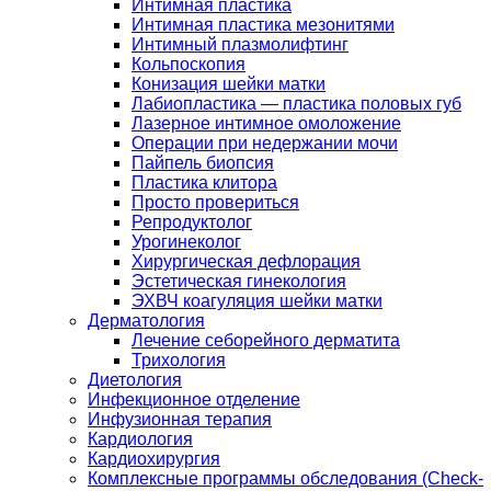
Интимная пластика
Интимная пластика мезонитями
Интимный плазмолифтинг
Кольпоскопия
Конизация шейки матки
Лабиопластика — пластика половых губ
Лазерное интимное омоложение
Операции при недержании мочи
Пайпель биопсия
Пластика клитора
Просто провериться
Репродуктолог
Урогинеколог
Хирургическая дефлорация
Эстетическая гинекология
ЭХВЧ коагуляция шейки матки
Дерматология
Лечение себорейного дерматита
Трихология
Диетология
Инфекционное отделение
Инфузионная терапия
Кардиология
Кардиохирургия
Комплексные программы обследования (Check-