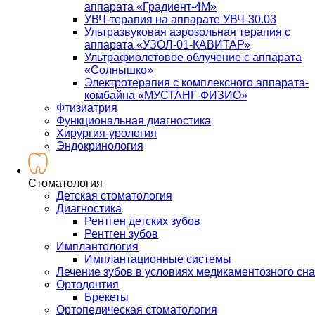
аппарата «Градиент-4М»
УВЧ-терапия на аппарате УВЧ-30.03
Ультразвуковая аэрозольная терапия с
аппарата «УЗОЛ-01-КАВИТАР»
Ультрафиолетовое облучение с аппарата
«Солнышко»
Электротерапия с комплексного аппарата-
комбайна «МУСТАНГ-ФИЗИО»
Фтизиатрия
Функциональная диагностика
Хирургия-урология
Эндокринология
Стоматология
Детская стоматология
Диагностика
Рентген детских зубов
Рентген зубов
Имплантология
Имплантационные системы
Лечение зубов в условиях медикаментозного сна
Ортодонтия
Брекеты
Ортопедическая стоматология