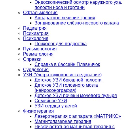
Эндоскопический осмотр наружного уха,
полости носа и гортани
Офтальмология
Аппаратное лечение зрения
Зондирование слёзно-носового канала
Педиатрия
Психиатрия
Психология
Психолог для подростка
Пульмонология
Ревматология
Справки
Справка в бассейн Плавничок
Сурдология
УЗИ (Ультразвуковое исследование)
Детское УЗИ брюшной полости
Детское УЗИ головного мозга
(нейросонография)
Детское УЗИ почек и мочевого пузыря
Семейное УЗИ
УЗИ сердца у детей
Физиотерапия
Лазеротерапия с аппарата «МАТРИКС»
Магнитолазерная терапия
Низкочастотная магнитная терапия с