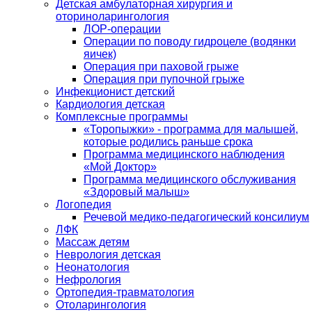
Детская амбулаторная хирургия и
оториноларингология
ЛОР-операции
Операции по поводу гидроцеле (водянки
яичек)
Операция при паховой грыже
Операция при пупочной грыже
Инфекционист детский
Кардиология детская
Комплексные программы
«Торопыжки» - программа для малышей,
которые родились раньше срока
Программа медицинского наблюдения
«Мой Доктор»
Программа медицинского обслуживания
«Здоровый малыш»
Логопедия
Речевой медико-педагогический консилиум
ЛФК
Массаж детям
Неврология детская
Неонатология
Нефрология
Ортопедия-травматология
Отоларингология