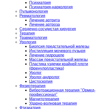
Психиатрия
Психиатрия-наркология
Пульмонология
Ревматология
Лечение артрита
Лечение артроза
Сердечно-сосудистая хирургия
Терапия
Травматология
Урология
Биопсия предстательной железы
Инстилляция мочевого пузыря
Лечение гидроцеле
Массаж предстательной железы
Пластика уздечки крайней плоти
(френулопластика)
Уролог
Уролог-андролог
Цистоскопия
Физиотерапия
Вибротракционная терапия "Ормед-
профессионал"
Магнитотерапия
Ударно-волновая терапия
Фтизиатрия