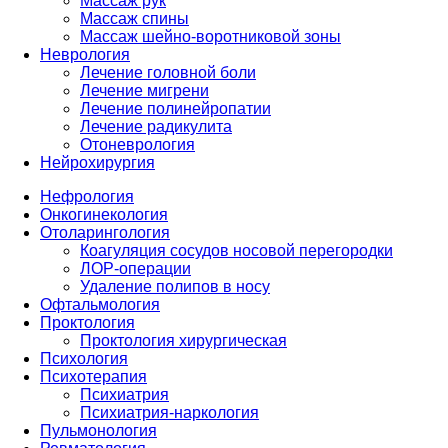
Массаж рук
Массаж спины
Массаж шейно-воротниковой зоны
Неврология
Лечение головной боли
Лечение мигрени
Лечение полинейропатии
Лечение радикулита
Отоневрология
Нейрохирургия
Нефрология
Онкогинекология
Отоларингология
Коагуляция сосудов носовой перегородки
ЛОР-операции
Удаление полипов в носу
Офтальмология
Проктология
Проктология хирургическая
Психология
Психотерапия
Психиатрия
Психиатрия-наркология
Пульмонология