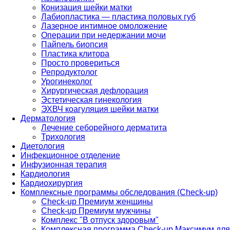
Конизация шейки матки
Лабиопластика — пластика половых губ
Лазерное интимное омоложение
Операции при недержании мочи
Пайпель биопсия
Пластика клитора
Просто провериться
Репродуктолог
Урогинеколог
Хирургическая дефлорация
Эстетическая гинекология
ЭХВЧ коагуляция шейки матки
Дерматология
Лечение себорейного дерматита
Трихология
Диетология
Инфекционное отделение
Инфузионная терапия
Кардиология
Кардиохирургия
Комплексные программы обследования (Check-up)
Check-up Премиум женщины
Check-up Премиум мужчины
Комплекс "В отпуск здоровым"
Комплексная программа Check-up Максимум для