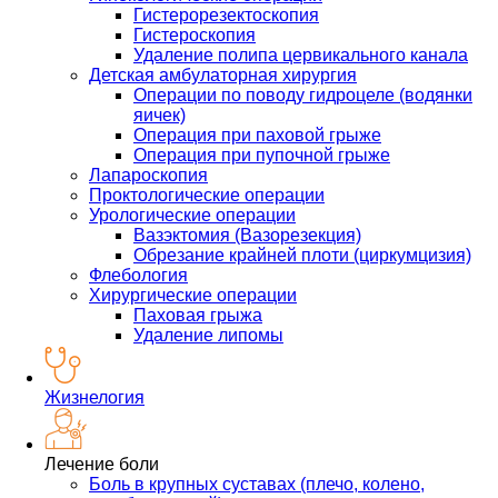
Гистерорезектоскопия
Гистероскопия
Удаление полипа цервикального канала
Детская амбулаторная хирургия
Операции по поводу гидроцеле (водянки
яичек)
Операция при паховой грыже
Операция при пупочной грыже
Лапароскопия
Проктологические операции
Урологические операции
Вазэктомия (Вазорезекция)
Обрезание крайней плоти (циркумцизия)
Флебология
Хирургические операции
Паховая грыжа
Удаление липомы
Жизнелогия
Лечение боли
Боль в крупных суставах (плечо, колено,