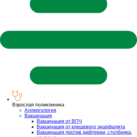
Взрослая поликлиника
Аллергология
Вакцинация
Вакцинация от ВПЧ
Вакцинация от клещевого энцефалита
Вакцинация против дифтерии, столбняка,