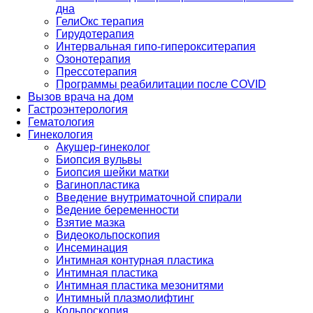
дна
ГелиОкс терапия
Гирудотерапия
Интервальная гипо-гиперокситерапия
Озонотерапия
Прессотерапия
Программы реабилитации после СOVID
Вызов врача на дом
Гастроэнтерология
Гематология
Гинекология
Акушер-гинеколог
Биопсия вульвы
Биопсия шейки матки
Вагинопластика
Введение внутриматочной спирали
Ведение беременности
Взятие мазка
Видеокольпоскопия
Инсеминация
Интимная контурная пластика
Интимная пластика
Интимная пластика мезонитями
Интимный плазмолифтинг
Кольпоскопия