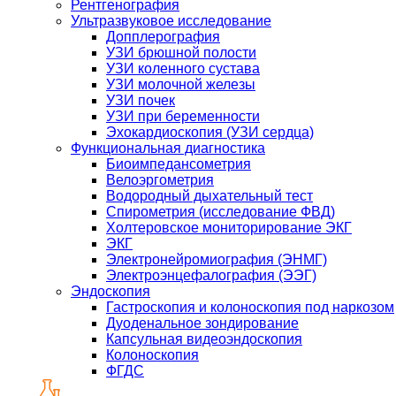
Рентгенография
Ультразвуковое исследование
Допплерография
УЗИ брюшной полости
УЗИ коленного сустава
УЗИ молочной железы
УЗИ почек
УЗИ при беременности
Эхокардиоскопия (УЗИ сердца)
Функциональная диагностика
Биоимпедансометрия
Велоэргометрия
Водородный дыхательный тест
Спирометрия (исследование ФВД)
Холтеровское мониторирование ЭКГ
ЭКГ
Электронейромиография (ЭНМГ)
Электроэнцефалография (ЭЭГ)
Эндоскопия
Гастроскопия и колоноскопия под наркозом
Дуоденальное зондирование
Капсульная видеоэндоскопия
Колоноскопия
ФГДС