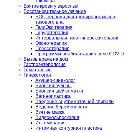
коклюша
Взятие крови у взрослых
Восстановительное лечение
БОС-терапия для тренировок мышц
тазового дна
ГелиОкс терапия
Гирудотерапия
Интервальная гипо-гиперокситерапия
Озонотерапия
Прессотерапия
Программы реабилитации после СOVID
Вызов врача на дом
Гастроэнтерология
Гематология
Гинекология
Акушер-гинеколог
Биопсия вульвы
Биопсия шейки матки
Вагинопластика
Введение внутриматочной спирали
Ведение беременности
Взятие мазка
Видеокольпоскопия
Инсеминация
Интимная контурная пластика