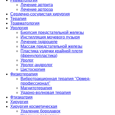
Ревматология
Лечение артрита
Лечение артроза
Сердечно-сосудистая хирургия
Терапия
Травматология
Урология
Биопсия предстательной железы
Инстилляция мочевого пузыря
Лечение гидроцеле
Массаж предстательной железы
Пластика уздечки крайней плоти
(френулопластика)
Уролог
Уролог-андролог
Цистоскопия
Физиотерапия
Вибротракционная терапия "Ормед-
профессионал"
Магнитотерапия
Ударно-волновая терапия
Фтизиатрия
Хирургия
Хирургия косметическая
Удаление бородавок