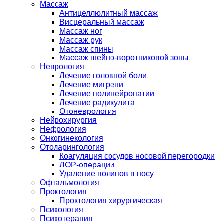
Массаж
Антицеллюлитный массаж
Висцеральный массаж
Массаж ног
Массаж рук
Массаж спины
Массаж шейно-воротниковой зоны
Неврология
Лечение головной боли
Лечение мигрени
Лечение полинейропатии
Лечение радикулита
Отоневрология
Нейрохирургия
Нефрология
Онкогинекология
Отоларингология
Коагуляция сосудов носовой перегородки
ЛОР-операции
Удаление полипов в носу
Офтальмология
Проктология
Проктология хирургическая
Психология
Психотерапия