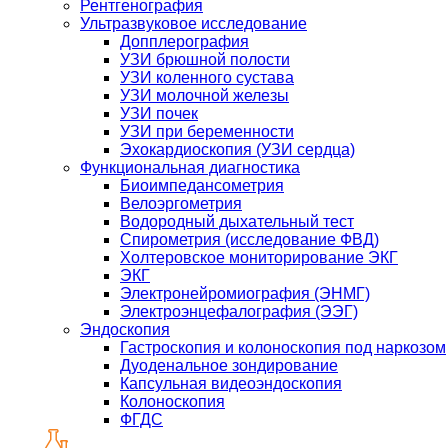
Рентгенография
Ультразвуковое исследование
Допплерография
УЗИ брюшной полости
УЗИ коленного сустава
УЗИ молочной железы
УЗИ почек
УЗИ при беременности
Эхокардиоскопия (УЗИ сердца)
Функциональная диагностика
Биоимпедансометрия
Велоэргометрия
Водородный дыхательный тест
Спирометрия (исследование ФВД)
Холтеровское мониторирование ЭКГ
ЭКГ
Электронейромиография (ЭНМГ)
Электроэнцефалография (ЭЭГ)
Эндоскопия
Гастроскопия и колоноскопия под наркозом
Дуоденальное зондирование
Капсульная видеоэндоскопия
Колоноскопия
ФГДС