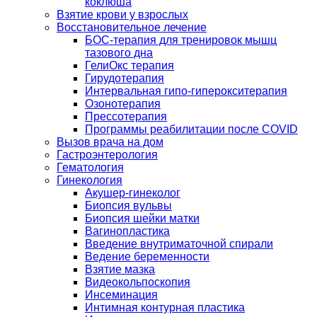
коклюша
Взятие крови у взрослых
Восстановительное лечение
БОС-терапия для тренировок мышц
тазового дна
ГелиОкс терапия
Гирудотерапия
Интервальная гипо-гиперокситерапия
Озонотерапия
Прессотерапия
Программы реабилитации после СOVID
Вызов врача на дом
Гастроэнтерология
Гематология
Гинекология
Акушер-гинеколог
Биопсия вульвы
Биопсия шейки матки
Вагинопластика
Введение внутриматочной спирали
Ведение беременности
Взятие мазка
Видеокольпоскопия
Инсеминация
Интимная контурная пластика