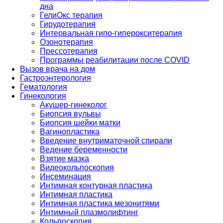
дна
ГелиОкс терапия
Гирудотерапия
Интервальная гипо-гиперокситерапия
Озонотерапия
Прессотерапия
Программы реабилитации после СOVID
Вызов врача на дом
Гастроэнтерология
Гематология
Гинекология
Акушер-гинеколог
Биопсия вульвы
Биопсия шейки матки
Вагинопластика
Введение внутриматочной спирали
Ведение беременности
Взятие мазка
Видеокольпоскопия
Инсеминация
Интимная контурная пластика
Интимная пластика
Интимная пластика мезонитями
Интимный плазмолифтинг
Кольпоскопия