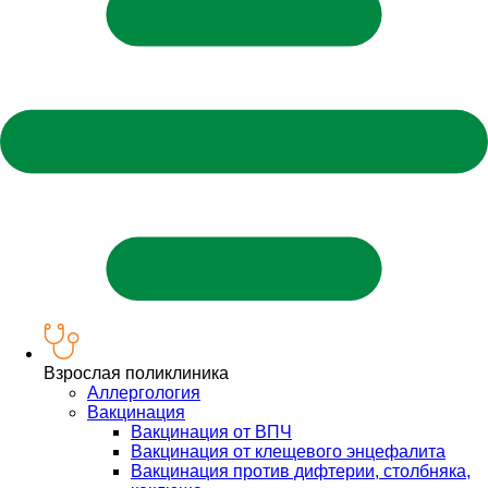
Взрослая поликлиника
Аллергология
Вакцинация
Вакцинация от ВПЧ
Вакцинация от клещевого энцефалита
Вакцинация против дифтерии, столбняка,