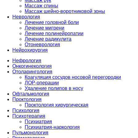
Массаж рук
Массаж спины
Массаж шейно-воротниковой зоны
Неврология
Лечение головной боли
Лечение мигрени
Лечение полинейропатии
Лечение радикулита
Отоневрология
Нейрохирургия
Нефрология
Онкогинекология
Отоларингология
Коагуляция сосудов носовой перегородки
ЛОР-операции
Удаление полипов в носу
Офтальмология
Проктология
Проктология хирургическая
Психология
Психотерапия
Психиатрия
Психиатрия-наркология
Пульмонология