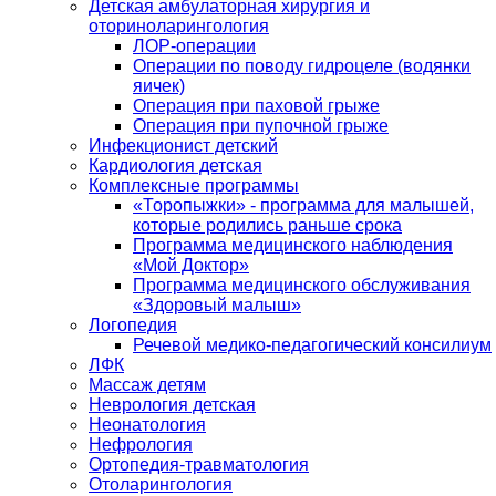
Детская амбулаторная хирургия и
оториноларингология
ЛОР-операции
Операции по поводу гидроцеле (водянки
яичек)
Операция при паховой грыже
Операция при пупочной грыже
Инфекционист детский
Кардиология детская
Комплексные программы
«Торопыжки» - программа для малышей,
которые родились раньше срока
Программа медицинского наблюдения
«Мой Доктор»
Программа медицинского обслуживания
«Здоровый малыш»
Логопедия
Речевой медико-педагогический консилиум
ЛФК
Массаж детям
Неврология детская
Неонатология
Нефрология
Ортопедия-травматология
Отоларингология