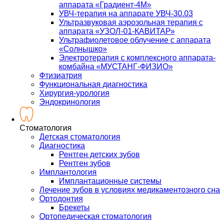
аппарата «Градиент-4М»
УВЧ-терапия на аппарате УВЧ-30.03
Ультразвуковая аэрозольная терапия с
аппарата «УЗОЛ-01-КАВИТАР»
Ультрафиолетовое облучение с аппарата
«Солнышко»
Электротерапия с комплексного аппарата-
комбайна «МУСТАНГ-ФИЗИО»
Фтизиатрия
Функциональная диагностика
Хирургия-урология
Эндокринология
Стоматология
Детская стоматология
Диагностика
Рентген детских зубов
Рентген зубов
Имплантология
Имплантационные системы
Лечение зубов в условиях медикаментозного сна
Ортодонтия
Брекеты
Ортопедическая стоматология