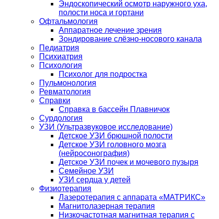
Эндоскопический осмотр наружного уха,
полости носа и гортани
Офтальмология
Аппаратное лечение зрения
Зондирование слёзно-носового канала
Педиатрия
Психиатрия
Психология
Психолог для подростка
Пульмонология
Ревматология
Справки
Справка в бассейн Плавничок
Сурдология
УЗИ (Ультразвуковое исследование)
Детское УЗИ брюшной полости
Детское УЗИ головного мозга
(нейросонография)
Детское УЗИ почек и мочевого пузыря
Семейное УЗИ
УЗИ сердца у детей
Физиотерапия
Лазеротерапия с аппарата «МАТРИКС»
Магнитолазерная терапия
Низкочастотная магнитная терапия с