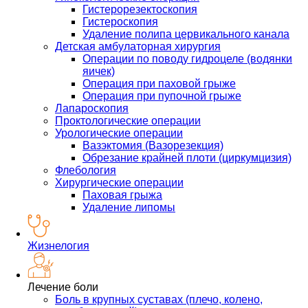
Гистерорезектоскопия
Гистероскопия
Удаление полипа цервикального канала
Детская амбулаторная хирургия
Операции по поводу гидроцеле (водянки
яичек)
Операция при паховой грыже
Операция при пупочной грыже
Лапароскопия
Проктологические операции
Урологические операции
Вазэктомия (Вазорезекция)
Обрезание крайней плоти (циркумцизия)
Флебология
Хирургические операции
Паховая грыжа
Удаление липомы
Жизнелогия
Лечение боли
Боль в крупных суставах (плечо, колено,