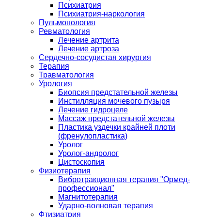
Психиатрия
Психиатрия-наркология
Пульмонология
Ревматология
Лечение артрита
Лечение артроза
Сердечно-сосудистая хирургия
Терапия
Травматология
Урология
Биопсия предстательной железы
Инстилляция мочевого пузыря
Лечение гидроцеле
Массаж предстательной железы
Пластика уздечки крайней плоти
(френулопластика)
Уролог
Уролог-андролог
Цистоскопия
Физиотерапия
Вибротракционная терапия "Ормед-
профессионал"
Магнитотерапия
Ударно-волновая терапия
Фтизиатрия