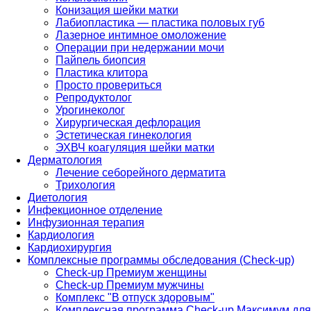
Конизация шейки матки
Лабиопластика — пластика половых губ
Лазерное интимное омоложение
Операции при недержании мочи
Пайпель биопсия
Пластика клитора
Просто провериться
Репродуктолог
Урогинеколог
Хирургическая дефлорация
Эстетическая гинекология
ЭХВЧ коагуляция шейки матки
Дерматология
Лечение себорейного дерматита
Трихология
Диетология
Инфекционное отделение
Инфузионная терапия
Кардиология
Кардиохирургия
Комплексные программы обследования (Check-up)
Check-up Премиум женщины
Check-up Премиум мужчины
Комплекс "В отпуск здоровым"
Комплексная программа Check-up Максимум для