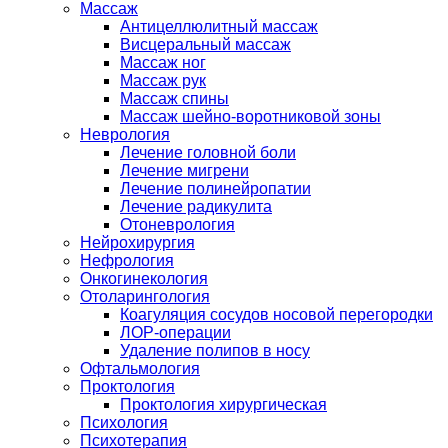
Массаж
Антицеллюлитный массаж
Висцеральный массаж
Массаж ног
Массаж рук
Массаж спины
Массаж шейно-воротниковой зоны
Неврология
Лечение головной боли
Лечение мигрени
Лечение полинейропатии
Лечение радикулита
Отоневрология
Нейрохирургия
Нефрология
Онкогинекология
Отоларингология
Коагуляция сосудов носовой перегородки
ЛОР-операции
Удаление полипов в носу
Офтальмология
Проктология
Проктология хирургическая
Психология
Психотерапия