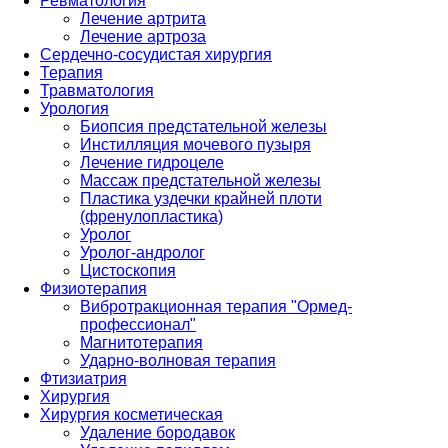
Ревматология
Лечение артрита
Лечение артроза
Сердечно-сосудистая хирургия
Терапия
Травматология
Урология
Биопсия предстательной железы
Инстилляция мочевого пузыря
Лечение гидроцеле
Массаж предстательной железы
Пластика уздечки крайней плоти
(френулопластика)
Уролог
Уролог-андролог
Цистоскопия
Физиотерапия
Вибротракционная терапия "Ормед-
профессионал"
Магнитотерапия
Ударно-волновая терапия
Фтизиатрия
Хирургия
Хирургия косметическая
Удаление бородавок