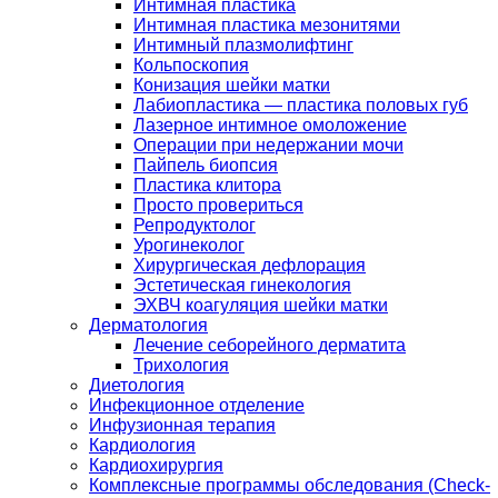
Интимная пластика
Интимная пластика мезонитями
Интимный плазмолифтинг
Кольпоскопия
Конизация шейки матки
Лабиопластика — пластика половых губ
Лазерное интимное омоложение
Операции при недержании мочи
Пайпель биопсия
Пластика клитора
Просто провериться
Репродуктолог
Урогинеколог
Хирургическая дефлорация
Эстетическая гинекология
ЭХВЧ коагуляция шейки матки
Дерматология
Лечение себорейного дерматита
Трихология
Диетология
Инфекционное отделение
Инфузионная терапия
Кардиология
Кардиохирургия
Комплексные программы обследования (Check-