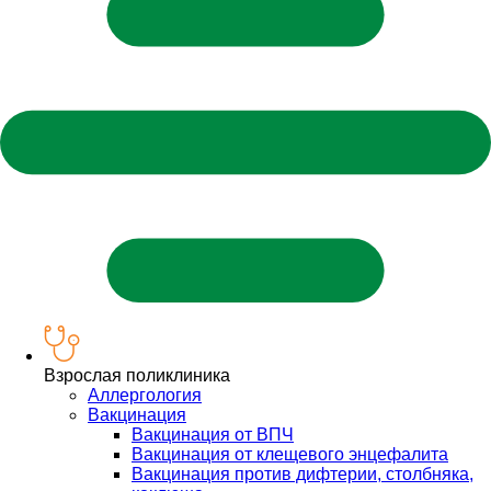
Взрослая поликлиника
Аллергология
Вакцинация
Вакцинация от ВПЧ
Вакцинация от клещевого энцефалита
Вакцинация против дифтерии, столбняка,