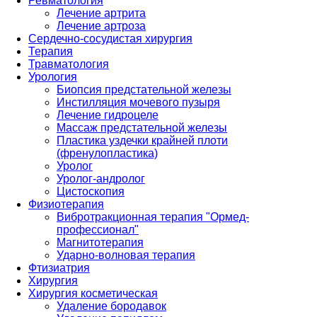
Ревматология
Лечение артрита
Лечение артроза
Сердечно-сосудистая хирургия
Терапия
Травматология
Урология
Биопсия предстательной железы
Инстилляция мочевого пузыря
Лечение гидроцеле
Массаж предстательной железы
Пластика уздечки крайней плоти
(френулопластика)
Уролог
Уролог-андролог
Цистоскопия
Физиотерапия
Вибротракционная терапия "Ормед-
профессионал"
Магнитотерапия
Ударно-волновая терапия
Фтизиатрия
Хирургия
Хирургия косметическая
Удаление бородавок