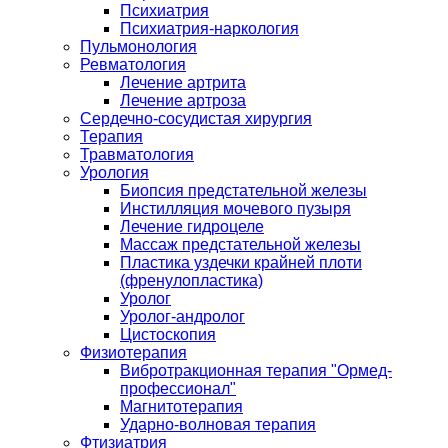
Психиатрия
Психиатрия-наркология
Пульмонология
Ревматология
Лечение артрита
Лечение артроза
Сердечно-сосудистая хирургия
Терапия
Травматология
Урология
Биопсия предстательной железы
Инстилляция мочевого пузыря
Лечение гидроцеле
Массаж предстательной железы
Пластика уздечки крайней плоти
(френулопластика)
Уролог
Уролог-андролог
Цистоскопия
Физиотерапия
Вибротракционная терапия "Ормед-
профессионал"
Магнитотерапия
Ударно-волновая терапия
Фтизиатрия