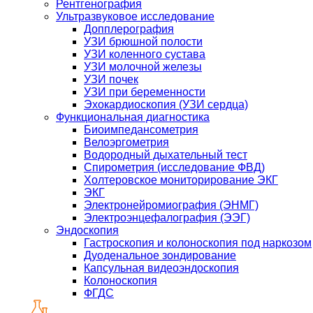
Рентгенография
Ультразвуковое исследование
Допплерография
УЗИ брюшной полости
УЗИ коленного сустава
УЗИ молочной железы
УЗИ почек
УЗИ при беременности
Эхокардиоскопия (УЗИ сердца)
Функциональная диагностика
Биоимпедансометрия
Велоэргометрия
Водородный дыхательный тест
Спирометрия (исследование ФВД)
Холтеровское мониторирование ЭКГ
ЭКГ
Электронейромиография (ЭНМГ)
Электроэнцефалография (ЭЭГ)
Эндоскопия
Гастроскопия и колоноскопия под наркозом
Дуоденальное зондирование
Капсульная видеоэндоскопия
Колоноскопия
ФГДС