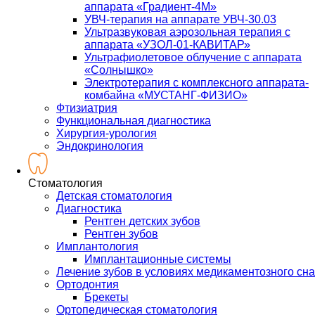
аппарата «Градиент-4М»
УВЧ-терапия на аппарате УВЧ-30.03
Ультразвуковая аэрозольная терапия с
аппарата «УЗОЛ-01-КАВИТАР»
Ультрафиолетовое облучение с аппарата
«Солнышко»
Электротерапия с комплексного аппарата-
комбайна «МУСТАНГ-ФИЗИО»
Фтизиатрия
Функциональная диагностика
Хирургия-урология
Эндокринология
Стоматология
Детская стоматология
Диагностика
Рентген детских зубов
Рентген зубов
Имплантология
Имплантационные системы
Лечение зубов в условиях медикаментозного сна
Ортодонтия
Брекеты
Ортопедическая стоматология