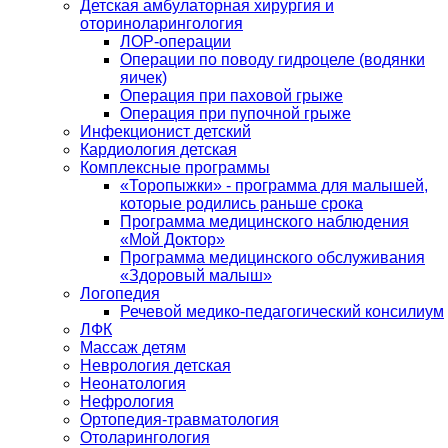
Детская амбулаторная хирургия и
оториноларингология
ЛОР-операции
Операции по поводу гидроцеле (водянки
яичек)
Операция при паховой грыже
Операция при пупочной грыже
Инфекционист детский
Кардиология детская
Комплексные программы
«Торопыжки» - программа для малышей,
которые родились раньше срока
Программа медицинского наблюдения
«Мой Доктор»
Программа медицинского обслуживания
«Здоровый малыш»
Логопедия
Речевой медико-педагогический консилиум
ЛФК
Массаж детям
Неврология детская
Неонатология
Нефрология
Ортопедия-травматология
Отоларингология