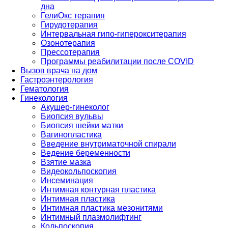
дна
ГелиОкс терапия
Гирудотерапия
Интервальная гипо-гиперокситерапия
Озонотерапия
Прессотерапия
Программы реабилитации после СOVID
Вызов врача на дом
Гастроэнтерология
Гематология
Гинекология
Акушер-гинеколог
Биопсия вульвы
Биопсия шейки матки
Вагинопластика
Введение внутриматочной спирали
Ведение беременности
Взятие мазка
Видеокольпоскопия
Инсеминация
Интимная контурная пластика
Интимная пластика
Интимная пластика мезонитями
Интимный плазмолифтинг
Кольпоскопия