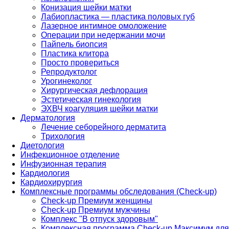
Конизация шейки матки
Лабиопластика — пластика половых губ
Лазерное интимное омоложение
Операции при недержании мочи
Пайпель биопсия
Пластика клитора
Просто провериться
Репродуктолог
Урогинеколог
Хирургическая дефлорация
Эстетическая гинекология
ЭХВЧ коагуляция шейки матки
Дерматология
Лечение себорейного дерматита
Трихология
Диетология
Инфекционное отделение
Инфузионная терапия
Кардиология
Кардиохирургия
Комплексные программы обследования (Check-up)
Check-up Премиум женщины
Check-up Премиум мужчины
Комплекс "В отпуск здоровым"
Комплексная программа Check-up Максимум для