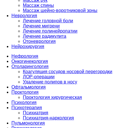
Массаж рук
Массаж спины
Массаж шейно-воротниковой зоны
Неврология
Лечение головной боли
Лечение мигрени
Лечение полинейропатии
Лечение радикулита
Отоневрология
Нейрохирургия
Нефрология
Онкогинекология
Отоларингология
Коагуляция сосудов носовой перегородки
ЛОР-операции
Удаление полипов в носу
Офтальмология
Проктология
Проктология хирургическая
Психология
Психотерапия
Психиатрия
Психиатрия-наркология
Пульмонология