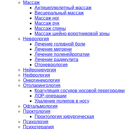
Массаж
Антицеллюлитный массаж
Висцеральный массаж
Массаж ног
Массаж рук
Массаж спины
Массаж шейно-воротниковой зоны
Неврология
Лечение головной боли
Лечение мигрени
Лечение полинейропатии
Лечение радикулита
Отоневрология
Нейрохирургия
Нефрология
Онкогинекология
Отоларингология
Коагуляция сосудов носовой перегородки
ЛОР-операции
Удаление полипов в носу
Офтальмология
Проктология
Проктология хирургическая
Психология
Психотерапия