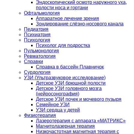
Эндоскопический осмотр наружного уха,
полости носа и гортани
Офтальмология
Аппаратное лечение зрения
Зондирование слёзно-носового канала
Педиатрия
Психиатрия
Психология
Психолог для подростка
Пульмонология
Ревматология
Справки
Справка в бассейн Плавничок
Сурдология
УЗИ (Ультразвуковое исследование)
Детское УЗИ брюшной полости
Детское УЗИ головного мозга
(нейросонография)
Детское УЗИ почек и мочевого пузыря
Семейное УЗИ
УЗИ сердца у детей
Физиотерапия
Лазеротерапия с аппарата «МАТРИКС»
Магнитолазерная терапия
Низкочастотная магнитная терапия с