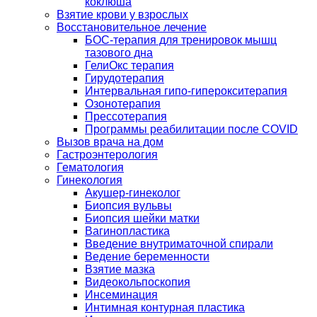
коклюша
Взятие крови у взрослых
Восстановительное лечение
БОС-терапия для тренировок мышц
тазового дна
ГелиОкс терапия
Гирудотерапия
Интервальная гипо-гиперокситерапия
Озонотерапия
Прессотерапия
Программы реабилитации после СOVID
Вызов врача на дом
Гастроэнтерология
Гематология
Гинекология
Акушер-гинеколог
Биопсия вульвы
Биопсия шейки матки
Вагинопластика
Введение внутриматочной спирали
Ведение беременности
Взятие мазка
Видеокольпоскопия
Инсеминация
Интимная контурная пластика