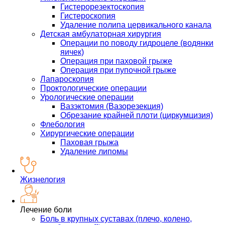
Гистерорезектоскопия
Гистероскопия
Удаление полипа цервикального канала
Детская амбулаторная хирургия
Операции по поводу гидроцеле (водянки
яичек)
Операция при паховой грыже
Операция при пупочной грыже
Лапароскопия
Проктологические операции
Урологические операции
Вазэктомия (Вазорезекция)
Обрезание крайней плоти (циркумцизия)
Флебология
Хирургические операции
Паховая грыжа
Удаление липомы
Жизнелогия
Лечение боли
Боль в крупных суставах (плечо, колено,