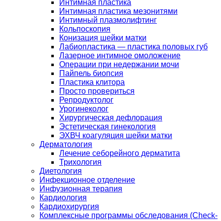
Интимная пластика
Интимная пластика мезонитями
Интимный плазмолифтинг
Кольпоскопия
Конизация шейки матки
Лабиопластика — пластика половых губ
Лазерное интимное омоложение
Операции при недержании мочи
Пайпель биопсия
Пластика клитора
Просто провериться
Репродуктолог
Урогинеколог
Хирургическая дефлорация
Эстетическая гинекология
ЭХВЧ коагуляция шейки матки
Дерматология
Лечение себорейного дерматита
Трихология
Диетология
Инфекционное отделение
Инфузионная терапия
Кардиология
Кардиохирургия
Комплексные программы обследования (Check-