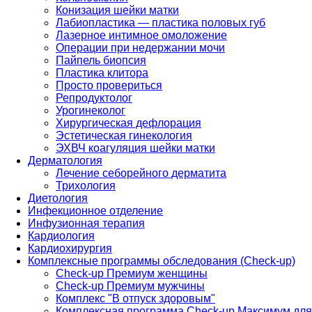
Конизация шейки матки
Лабиопластика — пластика половых губ
Лазерное интимное омоложение
Операции при недержании мочи
Пайпель биопсия
Пластика клитора
Просто провериться
Репродуктолог
Урогинеколог
Хирургическая дефлорация
Эстетическая гинекология
ЭХВЧ коагуляция шейки матки
Дерматология
Лечение себорейного дерматита
Трихология
Диетология
Инфекционное отделение
Инфузионная терапия
Кардиология
Кардиохирургия
Комплексные программы обследования (Check-up)
Check-up Премиум женщины
Check-up Премиум мужчины
Комплекс "В отпуск здоровым"
Комплексная программа Check-up Максимум для