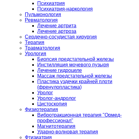
Психиатрия
Психиатрия-наркология
Пульмонология
Ревматология
Лечение артрита
Лечение артроза
Сердечно-сосудистая хирургия
Терапия
Травматология
Урология
Биопсия предстательной железы
Инстилляция мочевого пузыря
Лечение гидроцеле
Массаж предстательной железы
Пластика уздечки крайней плоти
(френулопластика)
Уролог
Уролог-андролог
Цистоскопия
Физиотерапия
Вибротракционная терапия "Ормед-
профессионал"
Магнитотерапия
Ударно-волновая терапия
Фтизиатрия