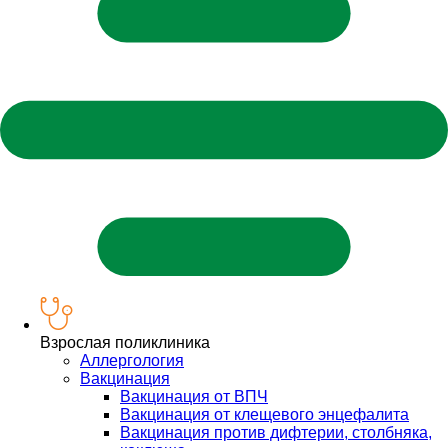
Взрослая поликлиника
Аллергология
Вакцинация
Вакцинация от ВПЧ
Вакцинация от клещевого энцефалита
Вакцинация против дифтерии, столбняка,