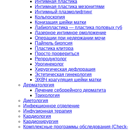
Интимная пластика
Интимная пластика мезонитями
Интимный плазмолифтинг
Кольпоскопия
Конизация шейки матки
Лабиопластика — пластика половых губ
Лазерное интимное омоложение
Операции при недержании мочи
Пайпель биопсия
Пластика клитора
Просто провериться
Репродуктолог
Урогинеколог
Хирургическая дефлорация
Эстетическая гинекология
ЭХВЧ коагуляция шейки матки
Дерматология
Лечение себорейного дерматита
Трихология
Диетология
Инфекционное отделение
Инфузионная терапия
Кардиология
Кардиохирургия
Комплексные программы обследования (Check-