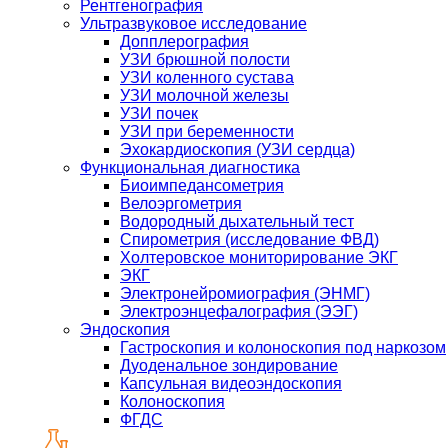
Рентгенография
Ультразвуковое исследование
Допплерография
УЗИ брюшной полости
УЗИ коленного сустава
УЗИ молочной железы
УЗИ почек
УЗИ при беременности
Эхокардиоскопия (УЗИ сердца)
Функциональная диагностика
Биоимпедансометрия
Велоэргометрия
Водородный дыхательный тест
Спирометрия (исследование ФВД)
Холтеровское мониторирование ЭКГ
ЭКГ
Электронейромиография (ЭНМГ)
Электроэнцефалография (ЭЭГ)
Эндоскопия
Гастроскопия и колоноскопия под наркозом
Дуоденальное зондирование
Капсульная видеоэндоскопия
Колоноскопия
ФГДС