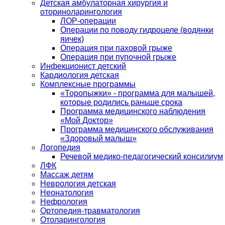
Детская амбулаторная хирургия и
оториноларингология
ЛОР-операции
Операции по поводу гидроцеле (водянки
яичек)
Операция при паховой грыже
Операция при пупочной грыже
Инфекционист детский
Кардиология детская
Комплексные программы
«Торопыжки» - программа для малышей,
которые родились раньше срока
Программа медицинского наблюдения
«Мой Доктор»
Программа медицинского обслуживания
«Здоровый малыш»
Логопедия
Речевой медико-педагогический консилиум
ЛФК
Массаж детям
Неврология детская
Неонатология
Нефрология
Ортопедия-травматология
Отоларингология