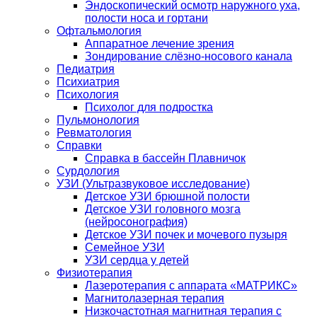
Эндоскопический осмотр наружного уха,
полости носа и гортани
Офтальмология
Аппаратное лечение зрения
Зондирование слёзно-носового канала
Педиатрия
Психиатрия
Психология
Психолог для подростка
Пульмонология
Ревматология
Справки
Справка в бассейн Плавничок
Сурдология
УЗИ (Ультразвуковое исследование)
Детское УЗИ брюшной полости
Детское УЗИ головного мозга
(нейросонография)
Детское УЗИ почек и мочевого пузыря
Семейное УЗИ
УЗИ сердца у детей
Физиотерапия
Лазеротерапия с аппарата «МАТРИКС»
Магнитолазерная терапия
Низкочастотная магнитная терапия с