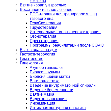
коклюша
Взятие крови у взрослых
Восстановительное лечение
БОС-терапия для тренировок мышц
тазового дна
ГелиОкс терапия
Гирудотерапия
Интервальная гипо-гиперокситерапия
Озонотерапия
Прессотерапия
Программы реабилитации после СOVID
Вызов врача на дом
Гастроэнтерология
Гематология
Гинекология
Акушер-гинеколог
Биопсия вульвы
Биопсия шейки матки
Вагинопластика
Введение внутриматочной спирали
Ведение беременности
Взятие мазка
Видеокольпоскопия
Инсеминация
Интимная контурная пластика