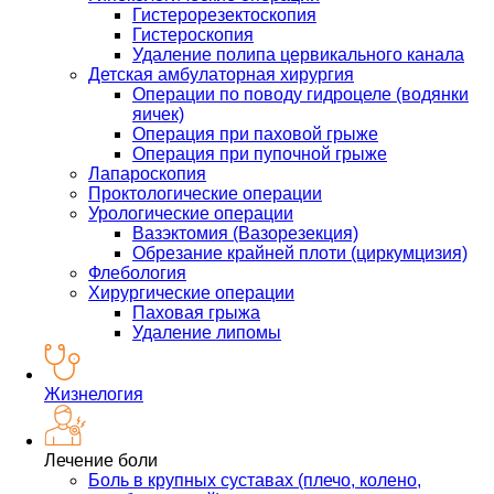
Гистерорезектоскопия
Гистероскопия
Удаление полипа цервикального канала
Детская амбулаторная хирургия
Операции по поводу гидроцеле (водянки
яичек)
Операция при паховой грыже
Операция при пупочной грыже
Лапароскопия
Проктологические операции
Урологические операции
Вазэктомия (Вазорезекция)
Обрезание крайней плоти (циркумцизия)
Флебология
Хирургические операции
Паховая грыжа
Удаление липомы
Жизнелогия
Лечение боли
Боль в крупных суставах (плечо, колено,