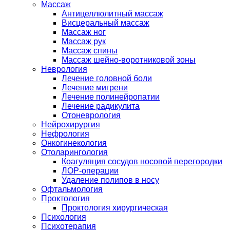
Массаж
Антицеллюлитный массаж
Висцеральный массаж
Массаж ног
Массаж рук
Массаж спины
Массаж шейно-воротниковой зоны
Неврология
Лечение головной боли
Лечение мигрени
Лечение полинейропатии
Лечение радикулита
Отоневрология
Нейрохирургия
Нефрология
Онкогинекология
Отоларингология
Коагуляция сосудов носовой перегородки
ЛОР-операции
Удаление полипов в носу
Офтальмология
Проктология
Проктология хирургическая
Психология
Психотерапия