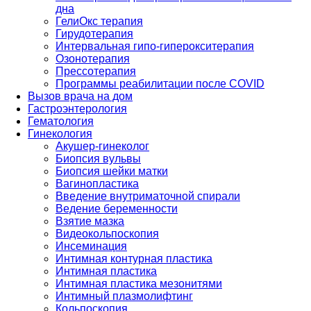
дна
ГелиОкс терапия
Гирудотерапия
Интервальная гипо-гиперокситерапия
Озонотерапия
Прессотерапия
Программы реабилитации после СOVID
Вызов врача на дом
Гастроэнтерология
Гематология
Гинекология
Акушер-гинеколог
Биопсия вульвы
Биопсия шейки матки
Вагинопластика
Введение внутриматочной спирали
Ведение беременности
Взятие мазка
Видеокольпоскопия
Инсеминация
Интимная контурная пластика
Интимная пластика
Интимная пластика мезонитями
Интимный плазмолифтинг
Кольпоскопия