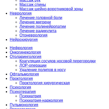
Массаж рук
Массаж спины
Массаж шейно-воротниковой зоны
Неврология
Лечение головной боли
Лечение мигрени
Лечение полинейропатии
Лечение радикулита
Отоневрология
Нейрохирургия
Нефрология
Онкогинекология
Отоларингология
Коагуляция сосудов носовой перегородки
ЛОР-операции
Удаление полипов в носу
Офтальмология
Проктология
Проктология хирургическая
Психология
Психотерапия
Психиатрия
Психиатрия-наркология
Пульмонология