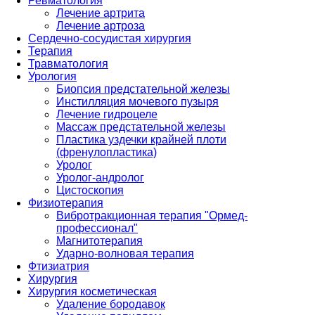
Ревматология
Лечение артрита
Лечение артроза
Сердечно-сосудистая хирургия
Терапия
Травматология
Урология
Биопсия предстательной железы
Инстилляция мочевого пузыря
Лечение гидроцеле
Массаж предстательной железы
Пластика уздечки крайней плоти
(френулопластика)
Уролог
Уролог-андролог
Цистоскопия
Физиотерапия
Вибротракционная терапия "Ормед-
профессионал"
Магнитотерапия
Ударно-волновая терапия
Фтизиатрия
Хирургия
Хирургия косметическая
Удаление бородавок