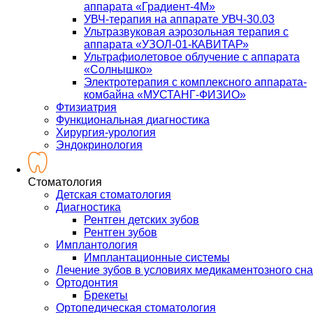
аппарата «Градиент-4М»
УВЧ-терапия на аппарате УВЧ-30.03
Ультразвуковая аэрозольная терапия с
аппарата «УЗОЛ-01-КАВИТАР»
Ультрафиолетовое облучение с аппарата
«Солнышко»
Электротерапия с комплексного аппарата-
комбайна «МУСТАНГ-ФИЗИО»
Фтизиатрия
Функциональная диагностика
Хирургия-урология
Эндокринология
Стоматология
Детская стоматология
Диагностика
Рентген детских зубов
Рентген зубов
Имплантология
Имплантационные системы
Лечение зубов в условиях медикаментозного сна
Ортодонтия
Брекеты
Ортопедическая стоматология