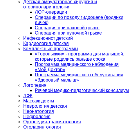
Детская амбулаторная хирургия и
оториноларингология
ЛОР-операции
Операции по поводу гидроцеле (водянки
яичек)
Операция при паховой грыже
Операция при пупочной грыже
Инфекционист детский
Кардиология детская
Комплексные программы
«Торопыжки» - программа для малышей,
которые родились раньше срока
Программа медицинского наблюдения
«Мой Доктор»
Программа медицинского обслуживания
«Здоровый малыш»
Логопедия
Речевой медико-педагогический консилиум
ЛФК
Массаж детям
Неврология детская
Неонатология
Нефрология
Ортопедия-травматология
Отоларингология