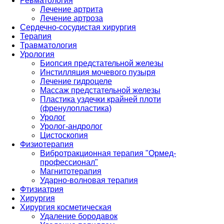
Ревматология
Лечение артрита
Лечение артроза
Сердечно-сосудистая хирургия
Терапия
Травматология
Урология
Биопсия предстательной железы
Инстилляция мочевого пузыря
Лечение гидроцеле
Массаж предстательной железы
Пластика уздечки крайней плоти
(френулопластика)
Уролог
Уролог-андролог
Цистоскопия
Физиотерапия
Вибротракционная терапия "Ормед-
профессионал"
Магнитотерапия
Ударно-волновая терапия
Фтизиатрия
Хирургия
Хирургия косметическая
Удаление бородавок