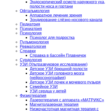
Эндоскопический осмотр наружного уха,
полости носа и гортани
Офтальмология
Аппаратное лечение зрения
Зондирование слёзно-носового канала
Педиатрия
Психиатрия
Психология
Психолог для подростка
Пульмонология
Ревматология
Справки
Справка в бассейн Плавничок
Сурдология
УЗИ (Ультразвуковое исследование)
Детское УЗИ брюшной полости
Детское УЗИ головного мозга
(нейросонография)
Детское УЗИ почек и мочевого пузыря
Семейное УЗИ
УЗИ сердца у детей
Физиотерапия
Лазеротерапия с аппарата «МАТРИКС»
Магнитолазерная терапия
Низкочастотная магнитная терапия с