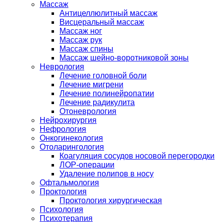
Массаж
Антицеллюлитный массаж
Висцеральный массаж
Массаж ног
Массаж рук
Массаж спины
Массаж шейно-воротниковой зоны
Неврология
Лечение головной боли
Лечение мигрени
Лечение полинейропатии
Лечение радикулита
Отоневрология
Нейрохирургия
Нефрология
Онкогинекология
Отоларингология
Коагуляция сосудов носовой перегородки
ЛОР-операции
Удаление полипов в носу
Офтальмология
Проктология
Проктология хирургическая
Психология
Психотерапия