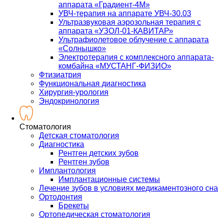
аппарата «Градиент-4М»
УВЧ-терапия на аппарате УВЧ-30.03
Ультразвуковая аэрозольная терапия с
аппарата «УЗОЛ-01-КАВИТАР»
Ультрафиолетовое облучение с аппарата
«Солнышко»
Электротерапия с комплексного аппарата-
комбайна «МУСТАНГ-ФИЗИО»
Фтизиатрия
Функциональная диагностика
Хирургия-урология
Эндокринология
Стоматология
Детская стоматология
Диагностика
Рентген детских зубов
Рентген зубов
Имплантология
Имплантационные системы
Лечение зубов в условиях медикаментозного сна
Ортодонтия
Брекеты
Ортопедическая стоматология