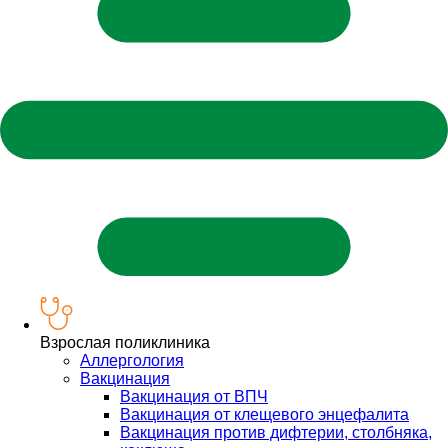
Взрослая поликлиника
Аллергология
Вакцинация
Вакцинация от ВПЧ
Вакцинация от клещевого энцефалита
Вакцинация против дифтерии, столбняка,