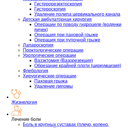
Гистерорезектоскопия
Гистероскопия
Удаление полипа цервикального канала
Детская амбулаторная хирургия
Операции по поводу гидроцеле (водянки
яичек)
Операция при паховой грыже
Операция при пупочной грыже
Лапароскопия
Проктологические операции
Урологические операции
Вазэктомия (Вазорезекция)
Обрезание крайней плоти (циркумцизия)
Флебология
Хирургические операции
Паховая грыжа
Удаление липомы
Жизнелогия
Лечение боли
Боль в крупных суставах (плечо, колено,