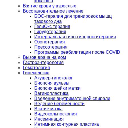
коклюша
Взятие крови у взрослых
Восстановительное лечение
БОС-терапия для тренировок мышц
тазового дна
ГелиОкс терапия
Гирудотерапия
Интервальная гипо-гиперокситерапия
Озонотерапия
Прессотерапия
Программы реабилитации после СOVID
Вызов врача на дом
Гастроэнтерология
Гематология
Гинекология
Акушер-гинеколог
Биопсия вульвы
Биопсия шейки матки
Вагинопластика
Введение внутриматочной спирали
Ведение беременности
Взятие мазка
Видеокольпоскопия
Инсеминация
Интимная контурная пластика