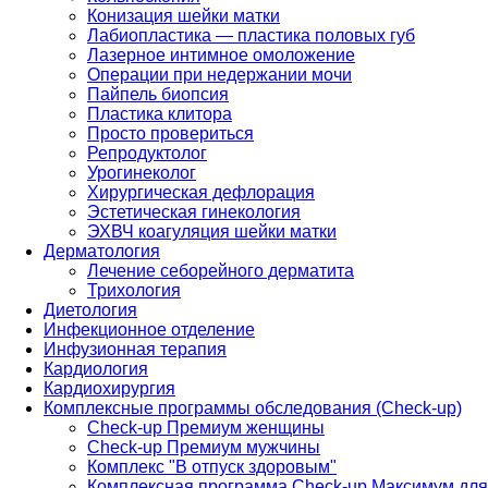
Конизация шейки матки
Лабиопластика — пластика половых губ
Лазерное интимное омоложение
Операции при недержании мочи
Пайпель биопсия
Пластика клитора
Просто провериться
Репродуктолог
Урогинеколог
Хирургическая дефлорация
Эстетическая гинекология
ЭХВЧ коагуляция шейки матки
Дерматология
Лечение себорейного дерматита
Трихология
Диетология
Инфекционное отделение
Инфузионная терапия
Кардиология
Кардиохирургия
Комплексные программы обследования (Check-up)
Check-up Премиум женщины
Check-up Премиум мужчины
Комплекс "В отпуск здоровым"
Комплексная программа Check-up Максимум для