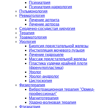
Психиатрия
Психиатрия-наркология
Пульмонология
Ревматология
Лечение артрита
Лечение артроза
Сердечно-сосудистая хирургия
Терапия
Травматология
Урология
Биопсия предстательной железы
Инстилляция мочевого пузыря
Лечение гидроцеле
Массаж предстательной железы
Пластика уздечки крайней плоти
(френулопластика)
Уролог
Уролог-андролог
Цистоскопия
Физиотерапия
Вибротракционная терапия "Ормед-
профессионал"
Магнитотерапия
Ударно-волновая терапия
Фтизиатрия