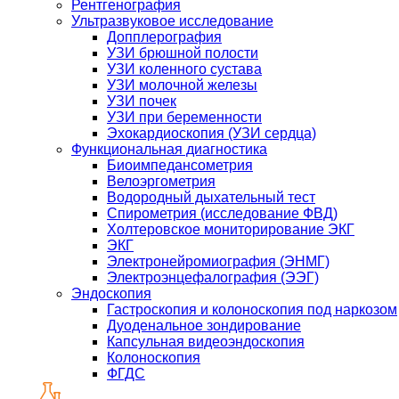
Рентгенография
Ультразвуковое исследование
Допплерография
УЗИ брюшной полости
УЗИ коленного сустава
УЗИ молочной железы
УЗИ почек
УЗИ при беременности
Эхокардиоскопия (УЗИ сердца)
Функциональная диагностика
Биоимпедансометрия
Велоэргометрия
Водородный дыхательный тест
Спирометрия (исследование ФВД)
Холтеровское мониторирование ЭКГ
ЭКГ
Электронейромиография (ЭНМГ)
Электроэнцефалография (ЭЭГ)
Эндоскопия
Гастроскопия и колоноскопия под наркозом
Дуоденальное зондирование
Капсульная видеоэндоскопия
Колоноскопия
ФГДС