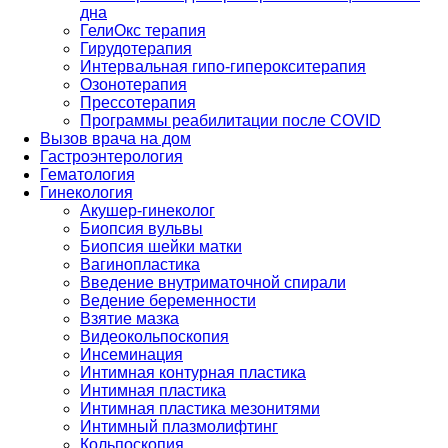
дна
ГелиОкс терапия
Гирудотерапия
Интервальная гипо-гиперокситерапия
Озонотерапия
Прессотерапия
Программы реабилитации после СOVID
Вызов врача на дом
Гастроэнтерология
Гематология
Гинекология
Акушер-гинеколог
Биопсия вульвы
Биопсия шейки матки
Вагинопластика
Введение внутриматочной спирали
Ведение беременности
Взятие мазка
Видеокольпоскопия
Инсеминация
Интимная контурная пластика
Интимная пластика
Интимная пластика мезонитями
Интимный плазмолифтинг
Кольпоскопия