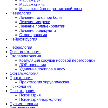
Массаж рук
Массаж спины
Массаж шейно-воротниковой зоны
Неврология
Лечение головной боли
Лечение мигрени
Лечение полинейропатии
Лечение радикулита
Отоневрология
Нейрохирургия
Нефрология
Онкогинекология
Отоларингология
Коагуляция сосудов носовой перегородки
ЛОР-операции
Удаление полипов в носу
Офтальмология
Проктология
Проктология хирургическая
Психология
Психотерапия
Психиатрия
Психиатрия-наркология
Пульмонология