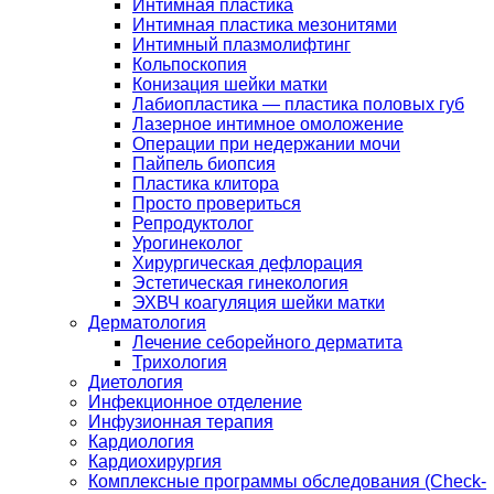
Интимная пластика
Интимная пластика мезонитями
Интимный плазмолифтинг
Кольпоскопия
Конизация шейки матки
Лабиопластика — пластика половых губ
Лазерное интимное омоложение
Операции при недержании мочи
Пайпель биопсия
Пластика клитора
Просто провериться
Репродуктолог
Урогинеколог
Хирургическая дефлорация
Эстетическая гинекология
ЭХВЧ коагуляция шейки матки
Дерматология
Лечение себорейного дерматита
Трихология
Диетология
Инфекционное отделение
Инфузионная терапия
Кардиология
Кардиохирургия
Комплексные программы обследования (Check-