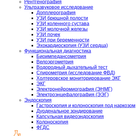
Рентгенография
Ультразвуковое исследование
Допплерография
УЗИ брюшной полости
УЗИ коленного сустава
УЗИ молочной железы
УЗИ почек
УЗИ при беременности
Эхокардиоскопия (УЗИ сердца)
Функциональная диагностика
Биоимпедансометрия
Велоэргометрия
Водородный дыхательный тест
Спирометрия (исследование ФВД)
Холтеровское мониторирование ЭКГ
ЭКГ
Электронейромиография (ЭНМГ)
Электроэнцефалография (ЭЭГ)
Эндоскопия
Гастроскопия и колоноскопия под наркозом
Дуоденальное зондирование
Капсульная видеоэндоскопия
Колоноскопия
ФГДС