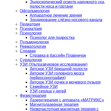
Эндоскопический осмотр наружного уха,
полости носа и гортани
Офтальмология
Аппаратное лечение зрения
Зондирование слёзно-носового канала
Педиатрия
Психиатрия
Психология
Психолог для подростка
Пульмонология
Ревматология
Справки
Справка в бассейн Плавничок
Сурдология
УЗИ (Ультразвуковое исследование)
Детское УЗИ брюшной полости
Детское УЗИ головного мозга
(нейросонография)
Детское УЗИ почек и мочевого пузыря
Семейное УЗИ
УЗИ сердца у детей
Физиотерапия
Лазеротерапия с аппарата «МАТРИКС»
Магнитолазерная терапия
Низкочастотная магнитная терапия с