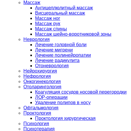
Массаж
Антицеллюлитный массаж
Висцеральный массаж
Массаж ног
Массаж рук
Массаж спины
Массаж шейно-воротниковой зоны
Неврология
Лечение головной боли
Лечение мигрени
Лечение полинейропатии
Лечение радикулита
Отоневрология
Нейрохирургия
Нефрология
Онкогинекология
Отоларингология
Коагуляция сосудов носовой перегородки
ЛОР-операции
Удаление полипов в носу
Офтальмология
Проктология
Проктология хирургическая
Психология
Психотерапия