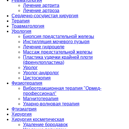
Ревматология
Лечение артрита
Лечение артроза
Сердечно-сосудистая хирургия
Терапия
Травматология
Урология
Биопсия предстательной железы
Инстилляция мочевого пузыря
Лечение гидроцеле
Массаж предстательной железы
Пластика уздечки крайней плоти
(френулопластика)
Уролог
Уролог-андролог
Цистоскопия
Физиотерапия
Вибротракционная терапия "Ормед-
профессионал"
Магнитотерапия
Ударно-волновая терапия
Фтизиатрия
Хирургия
Хирургия косметическая
Удаление бородавок