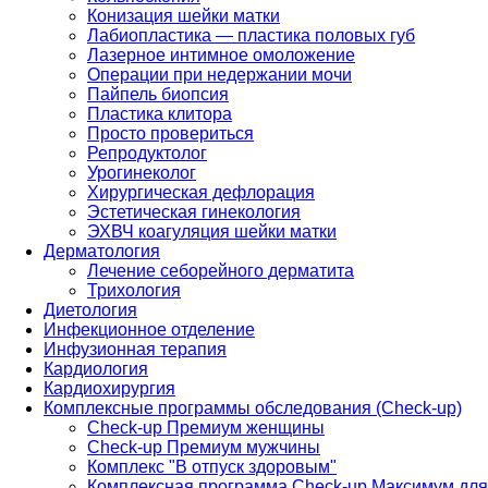
Конизация шейки матки
Лабиопластика — пластика половых губ
Лазерное интимное омоложение
Операции при недержании мочи
Пайпель биопсия
Пластика клитора
Просто провериться
Репродуктолог
Урогинеколог
Хирургическая дефлорация
Эстетическая гинекология
ЭХВЧ коагуляция шейки матки
Дерматология
Лечение себорейного дерматита
Трихология
Диетология
Инфекционное отделение
Инфузионная терапия
Кардиология
Кардиохирургия
Комплексные программы обследования (Check-up)
Check-up Премиум женщины
Check-up Премиум мужчины
Комплекс "В отпуск здоровым"
Комплексная программа Check-up Максимум для