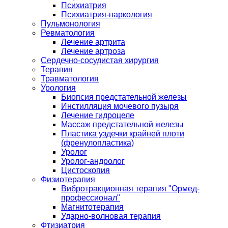
Психиатрия
Психиатрия-наркология
Пульмонология
Ревматология
Лечение артрита
Лечение артроза
Сердечно-сосудистая хирургия
Терапия
Травматология
Урология
Биопсия предстательной железы
Инстилляция мочевого пузыря
Лечение гидроцеле
Массаж предстательной железы
Пластика уздечки крайней плоти
(френулопластика)
Уролог
Уролог-андролог
Цистоскопия
Физиотерапия
Вибротракционная терапия "Ормед-
профессионал"
Магнитотерапия
Ударно-волновая терапия
Фтизиатрия