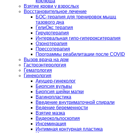
коклюша
Взятие крови у взрослых
Восстановительное лечение
БОС-терапия для тренировок мышц
тазового дна
ГелиОкс терапия
Гирудотерапия
Интервальная гипо-гиперокситерапия
Озонотерапия
Прессотерапия
Программы реабилитации после СOVID
Вызов врача на дом
Гастроэнтерология
Гематология
Гинекология
Акушер-гинеколог
Биопсия вульвы
Биопсия шейки матки
Вагинопластика
Введение внутриматочной спирали
Ведение беременности
Взятие мазка
Видеокольпоскопия
Инсеминация
Интимная контурная пластика