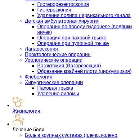
Гистерорезектоскопия
Гистероскопия
Удаление полипа цервикального канала
Детская амбулаторная хирургия
Операции по поводу гидроцеле (водянки
яичек)
Операция при паховой грыже
Операция при пупочной грыже
Лапароскопия
Проктологические операции
Урологические операции
Вазэктомия (Вазорезекция)
Обрезание крайней плоти (циркумцизия)
Флебология
Хирургические операции
Паховая грыжа
Удаление липомы
Жизнелогия
Лечение боли
Боль в крупных суставах (плечо, колено,