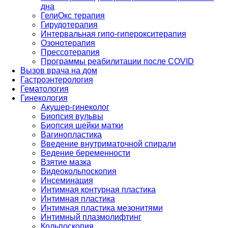
дна
ГелиОкс терапия
Гирудотерапия
Интервальная гипо-гиперокситерапия
Озонотерапия
Прессотерапия
Программы реабилитации после СOVID
Вызов врача на дом
Гастроэнтерология
Гематология
Гинекология
Акушер-гинеколог
Биопсия вульвы
Биопсия шейки матки
Вагинопластика
Введение внутриматочной спирали
Ведение беременности
Взятие мазка
Видеокольпоскопия
Инсеминация
Интимная контурная пластика
Интимная пластика
Интимная пластика мезонитями
Интимный плазмолифтинг
Кольпоскопия