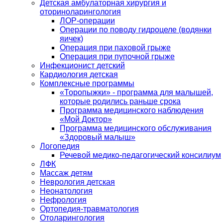
Детская амбулаторная хирургия и
оториноларингология
ЛОР-операции
Операции по поводу гидроцеле (водянки
яичек)
Операция при паховой грыже
Операция при пупочной грыже
Инфекционист детский
Кардиология детская
Комплексные программы
«Торопыжки» - программа для малышей,
которые родились раньше срока
Программа медицинского наблюдения
«Мой Доктор»
Программа медицинского обслуживания
«Здоровый малыш»
Логопедия
Речевой медико-педагогический консилиум
ЛФК
Массаж детям
Неврология детская
Неонатология
Нефрология
Ортопедия-травматология
Отоларингология