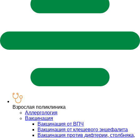
Взрослая поликлиника
Аллергология
Вакцинация
Вакцинация от ВПЧ
Вакцинация от клещевого энцефалита
Вакцинация против дифтерии, столбняка,