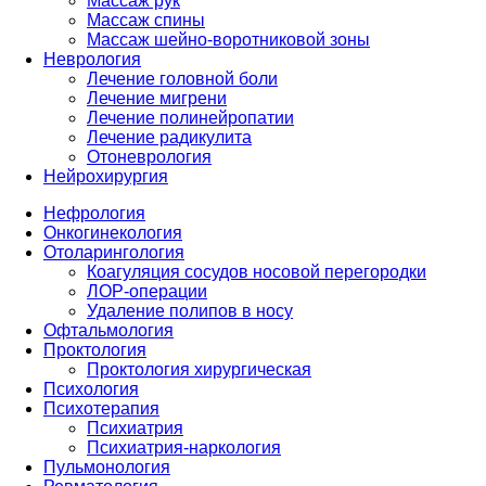
Массаж рук
Массаж спины
Массаж шейно-воротниковой зоны
Неврология
Лечение головной боли
Лечение мигрени
Лечение полинейропатии
Лечение радикулита
Отоневрология
Нейрохирургия
Нефрология
Онкогинекология
Отоларингология
Коагуляция сосудов носовой перегородки
ЛОР-операции
Удаление полипов в носу
Офтальмология
Проктология
Проктология хирургическая
Психология
Психотерапия
Психиатрия
Психиатрия-наркология
Пульмонология