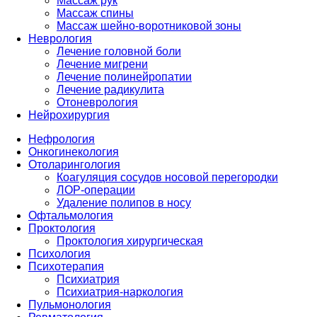
Массаж рук
Массаж спины
Массаж шейно-воротниковой зоны
Неврология
Лечение головной боли
Лечение мигрени
Лечение полинейропатии
Лечение радикулита
Отоневрология
Нейрохирургия
Нефрология
Онкогинекология
Отоларингология
Коагуляция сосудов носовой перегородки
ЛОР-операции
Удаление полипов в носу
Офтальмология
Проктология
Проктология хирургическая
Психология
Психотерапия
Психиатрия
Психиатрия-наркология
Пульмонология