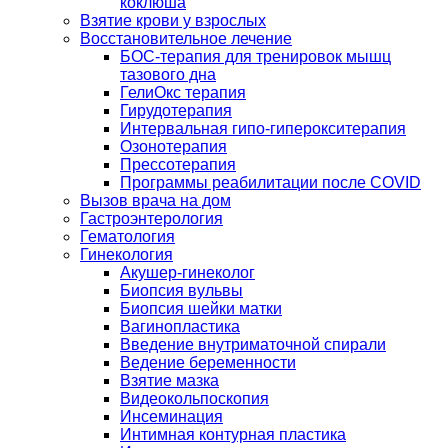
коклюша
Взятие крови у взрослых
Восстановительное лечение
БОС-терапия для тренировок мышц
тазового дна
ГелиОкс терапия
Гирудотерапия
Интервальная гипо-гиперокситерапия
Озонотерапия
Прессотерапия
Программы реабилитации после СOVID
Вызов врача на дом
Гастроэнтерология
Гематология
Гинекология
Акушер-гинеколог
Биопсия вульвы
Биопсия шейки матки
Вагинопластика
Введение внутриматочной спирали
Ведение беременности
Взятие мазка
Видеокольпоскопия
Инсеминация
Интимная контурная пластика