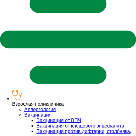
Взрослая поликлиника
Аллергология
Вакцинация
Вакцинация от ВПЧ
Вакцинация от клещевого энцефалита
Вакцинация против дифтерии, столбняка,