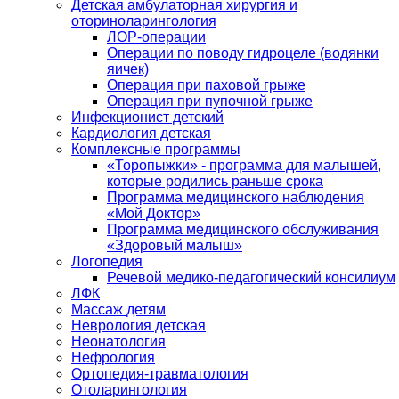
Детская амбулаторная хирургия и
оториноларингология
ЛОР-операции
Операции по поводу гидроцеле (водянки
яичек)
Операция при паховой грыже
Операция при пупочной грыже
Инфекционист детский
Кардиология детская
Комплексные программы
«Торопыжки» - программа для малышей,
которые родились раньше срока
Программа медицинского наблюдения
«Мой Доктор»
Программа медицинского обслуживания
«Здоровый малыш»
Логопедия
Речевой медико-педагогический консилиум
ЛФК
Массаж детям
Неврология детская
Неонатология
Нефрология
Ортопедия-травматология
Отоларингология