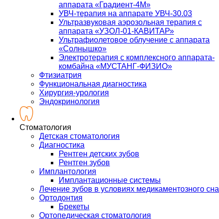
аппарата «Градиент-4М»
УВЧ-терапия на аппарате УВЧ-30.03
Ультразвуковая аэрозольная терапия с
аппарата «УЗОЛ-01-КАВИТАР»
Ультрафиолетовое облучение с аппарата
«Солнышко»
Электротерапия с комплексного аппарата-
комбайна «МУСТАНГ-ФИЗИО»
Фтизиатрия
Функциональная диагностика
Хирургия-урология
Эндокринология
Стоматология
Детская стоматология
Диагностика
Рентген детских зубов
Рентген зубов
Имплантология
Имплантационные системы
Лечение зубов в условиях медикаментозного сна
Ортодонтия
Брекеты
Ортопедическая стоматология