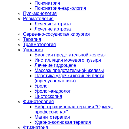
Психиатрия
Психиатрия-наркология
Пульмонология
Ревматология
Лечение артрита
Лечение артроза
Сердечно-сосудистая хирургия
Терапия
Травматология
Урология
Биопсия предстательной железы
Инстилляция мочевого пузыря
Лечение гидроцеле
Массаж предстательной железы
Пластика уздечки крайней плоти
(френулопластика)
Уролог
Уролог-андролог
Цистоскопия
Физиотерапия
Вибротракционная терапия "Ормед-
профессионал"
Магнитотерапия
Ударно-волновая терапия
Фтизиатрия