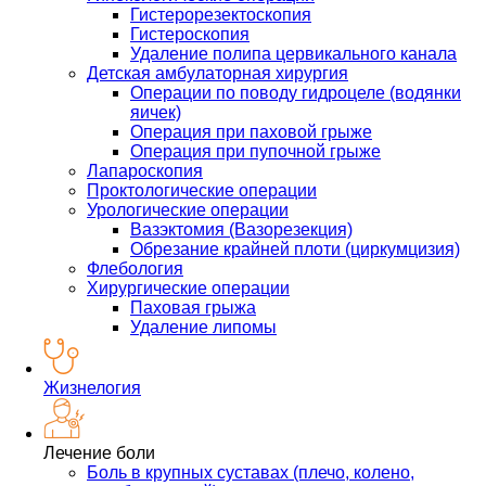
Гистерорезектоскопия
Гистероскопия
Удаление полипа цервикального канала
Детская амбулаторная хирургия
Операции по поводу гидроцеле (водянки
яичек)
Операция при паховой грыже
Операция при пупочной грыже
Лапароскопия
Проктологические операции
Урологические операции
Вазэктомия (Вазорезекция)
Обрезание крайней плоти (циркумцизия)
Флебология
Хирургические операции
Паховая грыжа
Удаление липомы
Жизнелогия
Лечение боли
Боль в крупных суставах (плечо, колено,