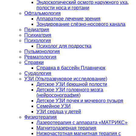
Эндоскопический осмотр наружного уха,
полости носа и гортани
Офтальмология
Аппаратное лечение зрения
Зондирование слёзно-носового канала
Педиатрия
Психиатрия
Психология
Психолог для подростка
Пульмонология
Ревматология
Справки
Справка в бассейн Плавничок
Сурдология
УЗИ (Ультразвуковое исследование)
Детское УЗИ брюшной полости
Детское УЗИ головного мозга
(нейросонография)
Детское УЗИ почек и мочевого пузыря
Семейное УЗИ
УЗИ сердца у детей
Физиотерапия
Лазеротерапия с аппарата «МАТРИКС»
Магнитолазерная терапия
Низкочастотная магнитная терапия с