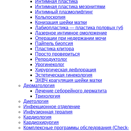
Интимная пластика
Интимная пластика мезонитями
Интимный плазмолифтинг
Кольпоскопия
Конизация шейки матки
Лабиопластика — пластика половых губ
Лазерное интимное омоложение
Операции при недержании мочи
Пайпель биопсия
Пластика клитора
Просто провериться
Репродуктолог
Урогинеколог
Хирургическая дефлорация
Эстетическая гинекология
ЭХВЧ коагуляция шейки матки
Дерматология
Лечение себорейного дерматита
Трихология
Диетология
Инфекционное отделение
Инфузионная терапия
Кардиология
Кардиохирургия
Комплексные программы обследования (Check-