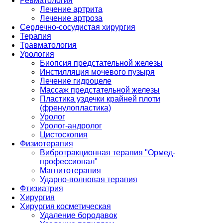
Ревматология
Лечение артрита
Лечение артроза
Сердечно-сосудистая хирургия
Терапия
Травматология
Урология
Биопсия предстательной железы
Инстилляция мочевого пузыря
Лечение гидроцеле
Массаж предстательной железы
Пластика уздечки крайней плоти
(френулопластика)
Уролог
Уролог-андролог
Цистоскопия
Физиотерапия
Вибротракционная терапия "Ормед-
профессионал"
Магнитотерапия
Ударно-волновая терапия
Фтизиатрия
Хирургия
Хирургия косметическая
Удаление бородавок