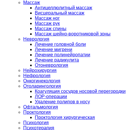
Массаж
Антицеллюлитный массаж
Висцеральный массаж
Массаж ног
Массаж рук
Массаж спины
Массаж шейно-воротниковой зоны
Неврология
Лечение головной боли
Лечение мигрени
Лечение полинейропатии
Лечение радикулита
Отоневрология
Нейрохирургия
Нефрология
Онкогинекология
Отоларингология
Коагуляция сосудов носовой перегородки
ЛОР-операции
Удаление полипов в носу
Офтальмология
Проктология
Проктология хирургическая
Психология
Психотерапия