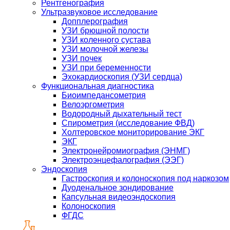
Рентгенография
Ультразвуковое исследование
Допплерография
УЗИ брюшной полости
УЗИ коленного сустава
УЗИ молочной железы
УЗИ почек
УЗИ при беременности
Эхокардиоскопия (УЗИ сердца)
Функциональная диагностика
Биоимпедансометрия
Велоэргометрия
Водородный дыхательный тест
Спирометрия (исследование ФВД)
Холтеровское мониторирование ЭКГ
ЭКГ
Электронейромиография (ЭНМГ)
Электроэнцефалография (ЭЭГ)
Эндоскопия
Гастроскопия и колоноскопия под наркозом
Дуоденальное зондирование
Капсульная видеоэндоскопия
Колоноскопия
ФГДС