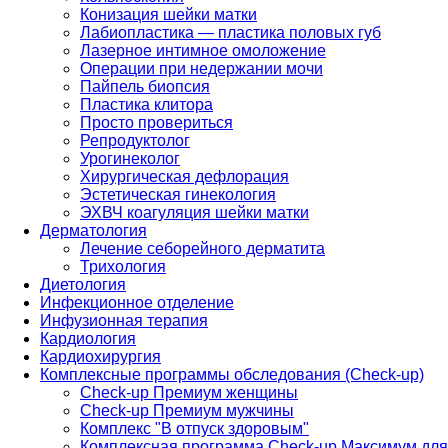
Конизация шейки матки
Лабиопластика — пластика половых губ
Лазерное интимное омоложение
Операции при недержании мочи
Пайпель биопсия
Пластика клитора
Просто провериться
Репродуктолог
Урогинеколог
Хирургическая дефлорация
Эстетическая гинекология
ЭХВЧ коагуляция шейки матки
Дерматология
Лечение себорейного дерматита
Трихология
Диетология
Инфекционное отделение
Инфузионная терапия
Кардиология
Кардиохирургия
Комплексные программы обследования (Check-up)
Check-up Премиум женщины
Check-up Премиум мужчины
Комплекс "В отпуск здоровым"
Комплексная программа Check-up Максимум для