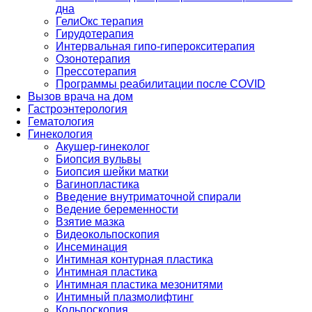
дна
ГелиОкс терапия
Гирудотерапия
Интервальная гипо-гиперокситерапия
Озонотерапия
Прессотерапия
Программы реабилитации после СOVID
Вызов врача на дом
Гастроэнтерология
Гематология
Гинекология
Акушер-гинеколог
Биопсия вульвы
Биопсия шейки матки
Вагинопластика
Введение внутриматочной спирали
Ведение беременности
Взятие мазка
Видеокольпоскопия
Инсеминация
Интимная контурная пластика
Интимная пластика
Интимная пластика мезонитями
Интимный плазмолифтинг
Кольпоскопия