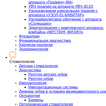
аппарата «Градиент-4М»
УВЧ-терапия на аппарате УВЧ-30.03
Ультразвуковая аэрозольная терапия с
аппарата «УЗОЛ-01-КАВИТАР»
Ультрафиолетовое облучение с аппарата
«Солнышко»
Электротерапия с комплексного аппарата-
комбайна «МУСТАНГ-ФИЗИО»
Фтизиатрия
Функциональная диагностика
Хирургия-урология
Эндокринология
Стоматология
Детская стоматология
Диагностика
Рентген детских зубов
Рентген зубов
Имплантология
Имплантационные системы
Лечение зубов в условиях медикаментозного сна
Ортодонтия
Брекеты
Ортопедическая стоматология