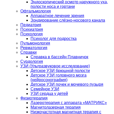
Эндоскопический осмотр наружного уха,
полости носа и гортани
Офтальмология
Аппаратное лечение зрения
Зондирование слёзно-носового канала
Педиатрия
Психиатрия
Психология
Психолог для подростка
Пульмонология
Ревматология
Справки
Справка в бассейн Плавничок
Сурдология
УЗИ (Ультразвуковое исследование)
Детское УЗИ брюшной полости
Детское УЗИ головного мозга
(нейросонография)
Детское УЗИ почек и мочевого пузыря
Семейное УЗИ
УЗИ сердца у детей
Физиотерапия
Лазеротерапия с аппарата «МАТРИКС»
Магнитолазерная терапия
Низкочастотная магнитная терапия с