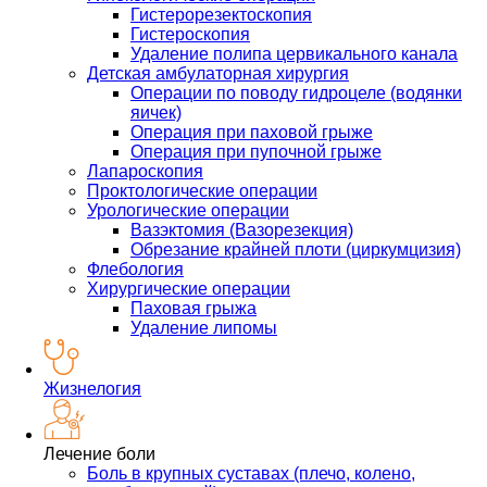
Гистерорезектоскопия
Гистероскопия
Удаление полипа цервикального канала
Детская амбулаторная хирургия
Операции по поводу гидроцеле (водянки
яичек)
Операция при паховой грыже
Операция при пупочной грыже
Лапароскопия
Проктологические операции
Урологические операции
Вазэктомия (Вазорезекция)
Обрезание крайней плоти (циркумцизия)
Флебология
Хирургические операции
Паховая грыжа
Удаление липомы
Жизнелогия
Лечение боли
Боль в крупных суставах (плечо, колено,