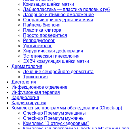
Конизация шейки матки
Лабиопластика — пластика половых губ
Лазерное интимное омоложение
Операции при недержании мочи
Пайпель биопсия
Пластика клитора
Просто провериться
Репродуктолог
Урогинеколог
Хирургическая дефлорация
Эстетическая гинекология
ЭХВЧ коагуляция шейки матки
Дерматология
Лечение себорейного дерматита
Трихология
Диетология
Инфекционное отделение
Инфузионная терапия
Кардиология
Кардиохирургия
Комплексные программы обследования (Check-up)
Check-up Премиум женщины
Check-up Премиум мужчины
Комплекс "В отпуск здоровым"
Комплексная программа Check-up Максимум для