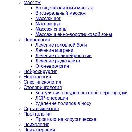
Массаж
Антицеллюлитный массаж
Висцеральный массаж
Массаж ног
Массаж рук
Массаж спины
Массаж шейно-воротниковой зоны
Неврология
Лечение головной боли
Лечение мигрени
Лечение полинейропатии
Лечение радикулита
Отоневрология
Нейрохирургия
Нефрология
Онкогинекология
Отоларингология
Коагуляция сосудов носовой перегородки
ЛОР-операции
Удаление полипов в носу
Офтальмология
Проктология
Проктология хирургическая
Психология
Психотерапия