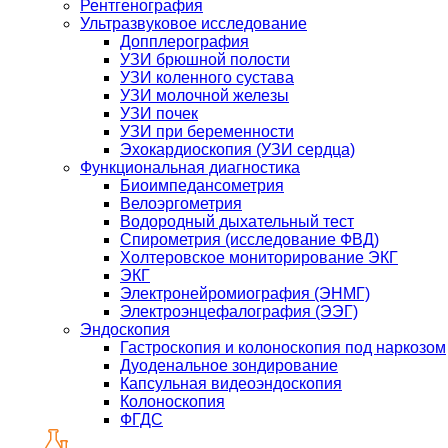
Рентгенография
Ультразвуковое исследование
Допплерография
УЗИ брюшной полости
УЗИ коленного сустава
УЗИ молочной железы
УЗИ почек
УЗИ при беременности
Эхокардиоскопия (УЗИ сердца)
Функциональная диагностика
Биоимпедансометрия
Велоэргометрия
Водородный дыхательный тест
Спирометрия (исследование ФВД)
Холтеровское мониторирование ЭКГ
ЭКГ
Электронейромиография (ЭНМГ)
Электроэнцефалография (ЭЭГ)
Эндоскопия
Гастроскопия и колоноскопия под наркозом
Дуоденальное зондирование
Капсульная видеоэндоскопия
Колоноскопия
ФГДС