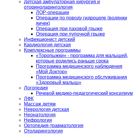
Детская амбулаторная хирургия и
оториноларингология
ЛОР-операции
Операции по поводу гидроцеле (водянки
яичек)
Операция при паховой грыже
Операция при пупочной грыже
Инфекционист детский
Кардиология детская
Комплексные программы
«Торопыжки» - программа для малышей,
которые родились раньше срока
Программа медицинского наблюдения
«Мой Доктор»
Программа медицинского обслуживания
«Здоровый малыш»
Логопедия
Речевой медико-педагогический консилиум
ЛФК
Массаж детям
Неврология детская
Неонатология
Нефрология
Ортопедия-травматология
Отоларингология