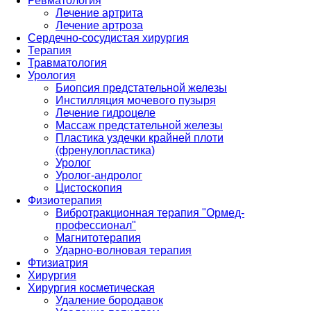
Ревматология
Лечение артрита
Лечение артроза
Сердечно-сосудистая хирургия
Терапия
Травматология
Урология
Биопсия предстательной железы
Инстилляция мочевого пузыря
Лечение гидроцеле
Массаж предстательной железы
Пластика уздечки крайней плоти
(френулопластика)
Уролог
Уролог-андролог
Цистоскопия
Физиотерапия
Вибротракционная терапия "Ормед-
профессионал"
Магнитотерапия
Ударно-волновая терапия
Фтизиатрия
Хирургия
Хирургия косметическая
Удаление бородавок