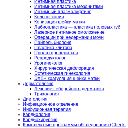
Интимная пластика
Интимная пластика мезонитями
Интимный плазмолифтинг
Кольпоскопия
Конизация шейки матки
Лабиопластика — пластика половых губ
Лазерное интимное омоложение
Операции при недержании мочи
Пайпель биопсия
Пластика клитора
Просто провериться
Репродуктолог
Урогинеколог
Хирургическая дефлорация
Эстетическая гинекология
ЭХВЧ коагуляция шейки матки
Дерматология
Лечение себорейного дерматита
Трихология
Диетология
Инфекционное отделение
Инфузионная терапия
Кардиология
Кардиохирургия
Комплексные программы обследования (Check-