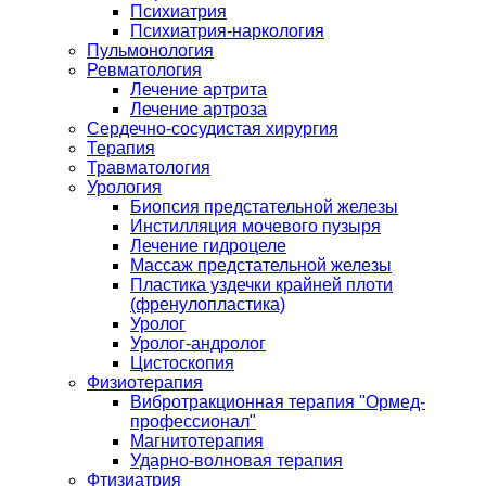
Психиатрия
Психиатрия-наркология
Пульмонология
Ревматология
Лечение артрита
Лечение артроза
Сердечно-сосудистая хирургия
Терапия
Травматология
Урология
Биопсия предстательной железы
Инстилляция мочевого пузыря
Лечение гидроцеле
Массаж предстательной железы
Пластика уздечки крайней плоти
(френулопластика)
Уролог
Уролог-андролог
Цистоскопия
Физиотерапия
Вибротракционная терапия "Ормед-
профессионал"
Магнитотерапия
Ударно-волновая терапия
Фтизиатрия