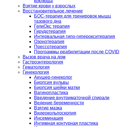
коклюша
Взятие крови у взрослых
Восстановительное лечение
БОС-терапия для тренировок мышц
тазового дна
ГелиОкс терапия
Гирудотерапия
Интервальная гипо-гиперокситерапия
Озонотерапия
Прессотерапия
Программы реабилитации после СOVID
Вызов врача на дом
Гастроэнтерология
Гематология
Гинекология
Акушер-гинеколог
Биопсия вульвы
Биопсия шейки матки
Вагинопластика
Введение внутриматочной спирали
Ведение беременности
Взятие мазка
Видеокольпоскопия
Инсеминация
Интимная контурная пластика