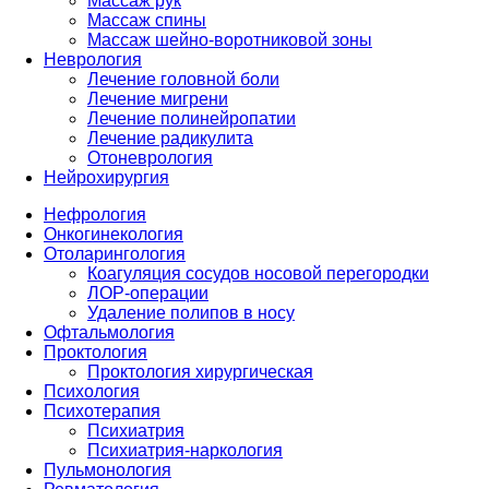
Массаж рук
Массаж спины
Массаж шейно-воротниковой зоны
Неврология
Лечение головной боли
Лечение мигрени
Лечение полинейропатии
Лечение радикулита
Отоневрология
Нейрохирургия
Нефрология
Онкогинекология
Отоларингология
Коагуляция сосудов носовой перегородки
ЛОР-операции
Удаление полипов в носу
Офтальмология
Проктология
Проктология хирургическая
Психология
Психотерапия
Психиатрия
Психиатрия-наркология
Пульмонология