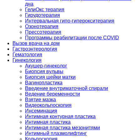
дна
ГелиОкс терапия
Гирудотерапия
Интервальная гипо-гиперокситерапия
Озонотерапия
Прессотерапия
Программы реабилитации после СOVID
Вызов врача на дом
Гастроэнтерология
Гематология
Гинекология
Акушер-гинеколог
Биопсия вульвы
Биопсия шейки матки
Вагинопластика
Введение внутриматочной спирали
Ведение беременности
Взятие мазка
Видеокольпоскопия
Инсеминация
Интимная контурная пластика
Интимная пластика
Интимная пластика мезонитями
Интимный плазмолифтинг
Кольпоскопия