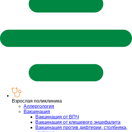
Взрослая поликлиника
Аллергология
Вакцинация
Вакцинация от ВПЧ
Вакцинация от клещевого энцефалита
Вакцинация против дифтерии, столбняка,