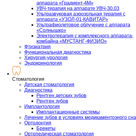
аппарата «Градиент-4М»
УВЧ-терапия на аппарате УВЧ-30.03
Ультразвуковая аэрозольная терапия с
аппарата «УЗОЛ-01-КАВИТАР»
Ультрафиолетовое облучение с аппарата
«Солнышко»
Электротерапия с комплексного аппарата-
комбайна «МУСТАНГ-ФИЗИО»
Фтизиатрия
Функциональная диагностика
Хирургия-урология
Эндокринология
Стоматология
Детская стоматология
Диагностика
Рентген детских зубов
Рентген зубов
Имплантология
Имплантационные системы
Лечение зубов в условиях медикаментозного сна
Ортодонтия
Брекеты
Ортопедическая стоматология