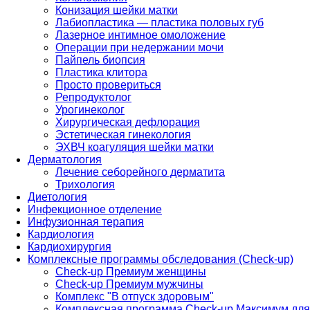
Конизация шейки матки
Лабиопластика — пластика половых губ
Лазерное интимное омоложение
Операции при недержании мочи
Пайпель биопсия
Пластика клитора
Просто провериться
Репродуктолог
Урогинеколог
Хирургическая дефлорация
Эстетическая гинекология
ЭХВЧ коагуляция шейки матки
Дерматология
Лечение себорейного дерматита
Трихология
Диетология
Инфекционное отделение
Инфузионная терапия
Кардиология
Кардиохирургия
Комплексные программы обследования (Check-up)
Check-up Премиум женщины
Check-up Премиум мужчины
Комплекс "В отпуск здоровым"
Комплексная программа Check-up Максимум для