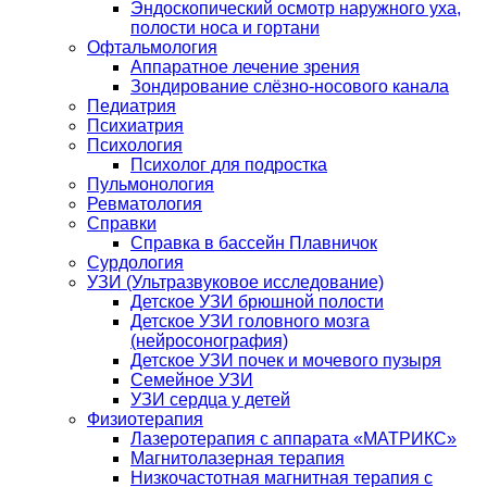
Эндоскопический осмотр наружного уха,
полости носа и гортани
Офтальмология
Аппаратное лечение зрения
Зондирование слёзно-носового канала
Педиатрия
Психиатрия
Психология
Психолог для подростка
Пульмонология
Ревматология
Справки
Справка в бассейн Плавничок
Сурдология
УЗИ (Ультразвуковое исследование)
Детское УЗИ брюшной полости
Детское УЗИ головного мозга
(нейросонография)
Детское УЗИ почек и мочевого пузыря
Семейное УЗИ
УЗИ сердца у детей
Физиотерапия
Лазеротерапия с аппарата «МАТРИКС»
Магнитолазерная терапия
Низкочастотная магнитная терапия с