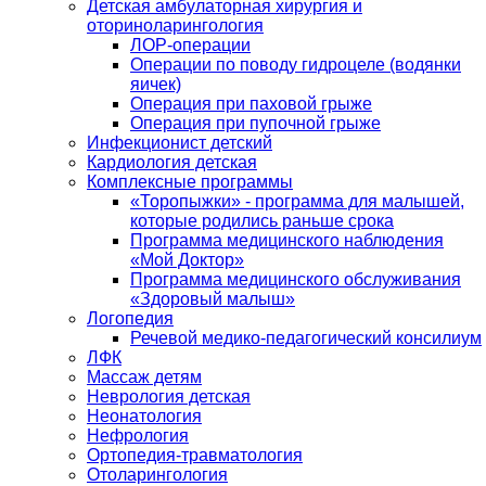
Детская амбулаторная хирургия и
оториноларингология
ЛОР-операции
Операции по поводу гидроцеле (водянки
яичек)
Операция при паховой грыже
Операция при пупочной грыже
Инфекционист детский
Кардиология детская
Комплексные программы
«Торопыжки» - программа для малышей,
которые родились раньше срока
Программа медицинского наблюдения
«Мой Доктор»
Программа медицинского обслуживания
«Здоровый малыш»
Логопедия
Речевой медико-педагогический консилиум
ЛФК
Массаж детям
Неврология детская
Неонатология
Нефрология
Ортопедия-травматология
Отоларингология