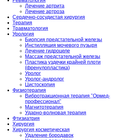
Ревматология
Лечение артрита
Лечение артроза
Сердечно-сосудистая хирургия
Терапия
Травматология
Урология
Биопсия предстательной железы
Инстилляция мочевого пузыря
Лечение гидроцеле
Массаж предстательной железы
Пластика уздечки крайней плоти
(френулопластика)
Уролог
Уролог-андролог
Цистоскопия
Физиотерапия
Вибротракционная терапия "Ормед-
профессионал"
Магнитотерапия
Ударно-волновая терапия
Фтизиатрия
Хирургия
Хирургия косметическая
Удаление бородавок