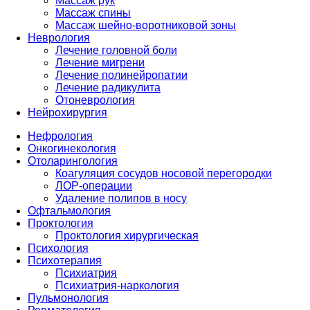
Массаж рук
Массаж спины
Массаж шейно-воротниковой зоны
Неврология
Лечение головной боли
Лечение мигрени
Лечение полинейропатии
Лечение радикулита
Отоневрология
Нейрохирургия
Нефрология
Онкогинекология
Отоларингология
Коагуляция сосудов носовой перегородки
ЛОР-операции
Удаление полипов в носу
Офтальмология
Проктология
Проктология хирургическая
Психология
Психотерапия
Психиатрия
Психиатрия-наркология
Пульмонология