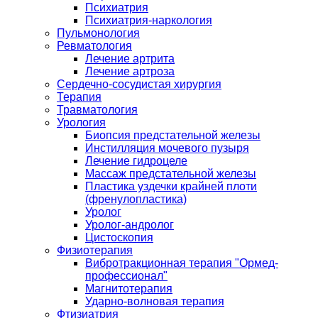
Психиатрия
Психиатрия-наркология
Пульмонология
Ревматология
Лечение артрита
Лечение артроза
Сердечно-сосудистая хирургия
Терапия
Травматология
Урология
Биопсия предстательной железы
Инстилляция мочевого пузыря
Лечение гидроцеле
Массаж предстательной железы
Пластика уздечки крайней плоти
(френулопластика)
Уролог
Уролог-андролог
Цистоскопия
Физиотерапия
Вибротракционная терапия "Ормед-
профессионал"
Магнитотерапия
Ударно-волновая терапия
Фтизиатрия