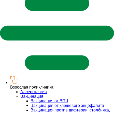
Взрослая поликлиника
Аллергология
Вакцинация
Вакцинация от ВПЧ
Вакцинация от клещевого энцефалита
Вакцинация против дифтерии, столбняка,