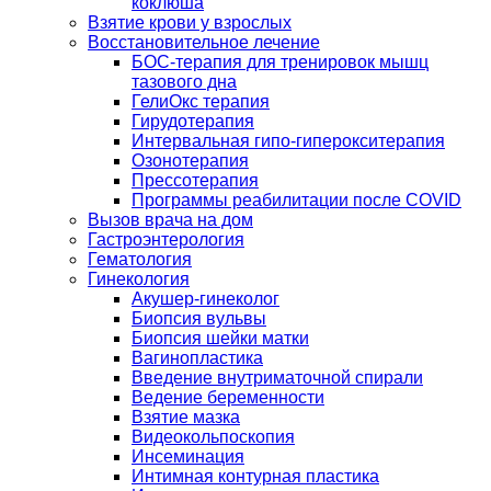
коклюша
Взятие крови у взрослых
Восстановительное лечение
БОС-терапия для тренировок мышц
тазового дна
ГелиОкс терапия
Гирудотерапия
Интервальная гипо-гиперокситерапия
Озонотерапия
Прессотерапия
Программы реабилитации после СOVID
Вызов врача на дом
Гастроэнтерология
Гематология
Гинекология
Акушер-гинеколог
Биопсия вульвы
Биопсия шейки матки
Вагинопластика
Введение внутриматочной спирали
Ведение беременности
Взятие мазка
Видеокольпоскопия
Инсеминация
Интимная контурная пластика