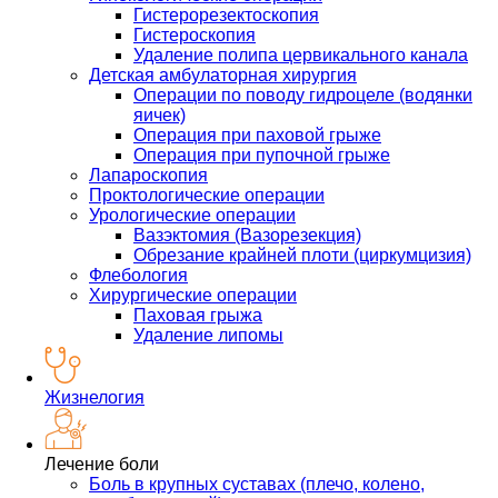
Гистерорезектоскопия
Гистероскопия
Удаление полипа цервикального канала
Детская амбулаторная хирургия
Операции по поводу гидроцеле (водянки
яичек)
Операция при паховой грыже
Операция при пупочной грыже
Лапароскопия
Проктологические операции
Урологические операции
Вазэктомия (Вазорезекция)
Обрезание крайней плоти (циркумцизия)
Флебология
Хирургические операции
Паховая грыжа
Удаление липомы
Жизнелогия
Лечение боли
Боль в крупных суставах (плечо, колено,