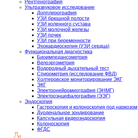
Рентгенография
Ультразвуковое исследование
Допплерография
УЗИ брюшной полости
УЗИ коленного сустава
УЗИ молочной железы
УЗИ почек
УЗИ при беременности
Эхокардиоскопия (УЗИ сердца)
Функциональная диагностика
Биоимпедансометрия
Велоэргометрия
Водородный дыхательный тест
Спирометрия (исследование ФВД)
Холтеровское мониторирование ЭКГ
ЭКГ
Электронейромиография (ЭНМГ)
Электроэнцефалография (ЭЭГ)
Эндоскопия
Гастроскопия и колоноскопия под наркозом
Дуоденальное зондирование
Капсульная видеоэндоскопия
Колоноскопия
ФГДС