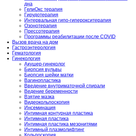
дна
ГелиОкс терапия
Гирудотерапия
Интервальная гипо-гиперокситерапия
Озонотерапия
Прессотерапия
Программы реабилитации после СOVID
Вызов врача на дом
Гастроэнтерология
Гематология
Гинекология
Акушер-гинеколог
Биопсия вульвы
Биопсия шейки матки
Вагинопластика
Введение внутриматочной спирали
Ведение беременности
Взятие мазка
Видеокольпоскопия
Инсеминация
Интимная контурная пластика
Интимная пластика
Интимная пластика мезонитями
Интимный плазмолифтинг
Кольпоскопия