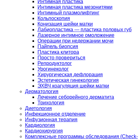
Интимная пластика
Интимная пластика мезонитями
Интимный плазмолифтинг
Кольпоскопия
Конизация шейки матки
Лабиопластика — пластика половых губ
Лазерное интимное омоложение
Операции при недержании мочи
Пайпель биопсия
Пластика клитора
Просто провериться
Репродуктолог
Урогинеколог
Хирургическая дефлорация
Эстетическая гинекология
ЭХВЧ коагуляция шейки матки
Дерматология
Лечение себорейного дерматита
Трихология
Диетология
Инфекционное отделение
Инфузионная терапия
Кардиология
Кардиохирургия
Комплексные программы обследования (Check-