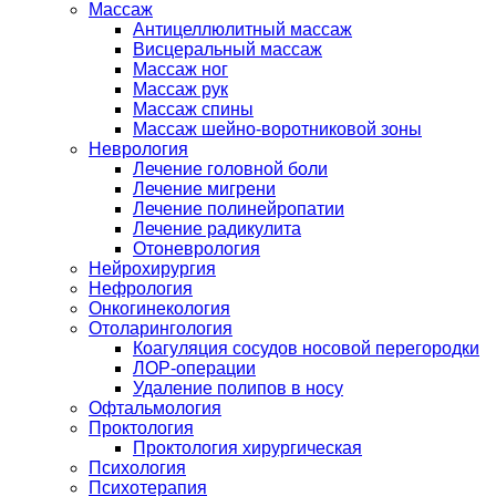
Массаж
Антицеллюлитный массаж
Висцеральный массаж
Массаж ног
Массаж рук
Массаж спины
Массаж шейно-воротниковой зоны
Неврология
Лечение головной боли
Лечение мигрени
Лечение полинейропатии
Лечение радикулита
Отоневрология
Нейрохирургия
Нефрология
Онкогинекология
Отоларингология
Коагуляция сосудов носовой перегородки
ЛОР-операции
Удаление полипов в носу
Офтальмология
Проктология
Проктология хирургическая
Психология
Психотерапия