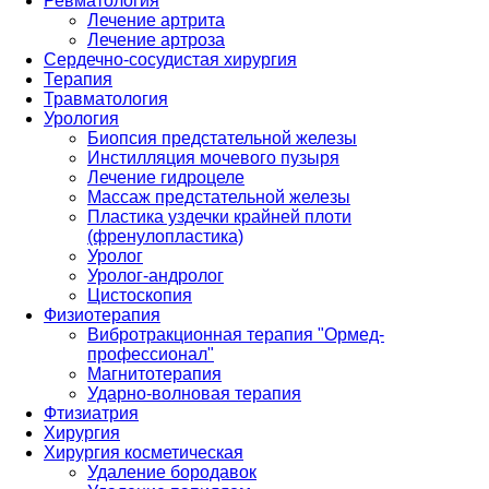
Ревматология
Лечение артрита
Лечение артроза
Сердечно-сосудистая хирургия
Терапия
Травматология
Урология
Биопсия предстательной железы
Инстилляция мочевого пузыря
Лечение гидроцеле
Массаж предстательной железы
Пластика уздечки крайней плоти
(френулопластика)
Уролог
Уролог-андролог
Цистоскопия
Физиотерапия
Вибротракционная терапия "Ормед-
профессионал"
Магнитотерапия
Ударно-волновая терапия
Фтизиатрия
Хирургия
Хирургия косметическая
Удаление бородавок