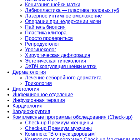
Конизация шейки матки
Лабиопластика — пластика половых губ
Лазерное интимное омоложение
Операции при недержании мочи
Пайпель биопсия
Пластика клитора
Просто провериться
Репродуктолог
Урогинеколог
Хирургическая дефлорация
Эстетическая гинекология
ЭХВЧ коагуляция шейки матки
Дерматология
Лечение себорейного дерматита
Трихология
Диетология
Инфекционное отделение
Инфузионная терапия
Кардиология
Кардиохирургия
Комплексные программы обследования (Check-up)
Check-up Премиум женщины
Check-up Премиум мужчины
Комплекс "В отпуск здоровым"
Комплексная программа Check-up Максимум для