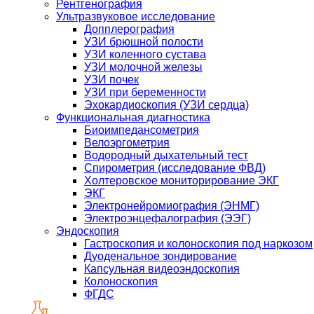
Рентгенография
Ультразвуковое исследование
Допплерография
УЗИ брюшной полости
УЗИ коленного сустава
УЗИ молочной железы
УЗИ почек
УЗИ при беременности
Эхокардиоскопия (УЗИ сердца)
Функциональная диагностика
Биоимпедансометрия
Велоэргометрия
Водородный дыхательный тест
Спирометрия (исследование ФВД)
Холтеровское мониторирование ЭКГ
ЭКГ
Электронейромиография (ЭНМГ)
Электроэнцефалография (ЭЭГ)
Эндоскопия
Гастроскопия и колоноскопия под наркозом
Дуоденальное зондирование
Капсульная видеоэндоскопия
Колоноскопия
ФГДС