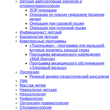
Детская амбулаторная хирургия и
оториноларингология
ЛОР-операции
Операции по поводу гидроцеле (водянки
яичек)
Операция при паховой грыже
Операция при пупочной грыже
Инфекционист детский
Кардиология детская
Комплексные программы
«Торопыжки» - программа для малышей,
которые родились раньше срока
Программа медицинского наблюдения
«Мой Доктор»
Программа медицинского обслуживания
«Здоровый малыш»
Логопедия
Речевой медико-педагогический консилиум
ЛФК
Массаж детям
Неврология детская
Неонатология
Нефрология
Ортопедия-травматология
Отоларингология