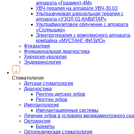
аппарата «Градиент-4М»
УВЧ-терапия на аппарате УВЧ-30.03
Ультразвуковая аэрозольная терапия с
аппарата «УЗОЛ-01-КАВИТАР»
Ультрафиолетовое облучение с аппарата
«Солнышко»
Электротерапия с комплексного аппарата-
комбайна «МУСТАНГ-ФИЗИО»
Фтизиатрия
Функциональная диагностика
Хирургия-урология
Эндокринология
Стоматология
Детская стоматология
Диагностика
Рентген детских зубов
Рентген зубов
Имплантология
Имплантационные системы
Лечение зубов в условиях медикаментозного сна
Ортодонтия
Брекеты
Ортопедическая стоматология