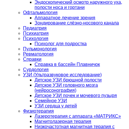
Эндоскопический осмотр наружного уха,
полости носа и гортани
Офтальмология
Аппаратное лечение зрения
Зондирование слёзно-носового канала
Педиатрия
Психиатрия
Психология
Психолог для подростка
Пульмонология
Ревматология
Справки
Справка в бассейн Плавничок
Сурдология
УЗИ (Ультразвуковое исследование)
Детское УЗИ брюшной полости
Детское УЗИ головного мозга
(нейросонография)
Детское УЗИ почек и мочевого пузыря
Семейное УЗИ
УЗИ сердца у детей
Физиотерапия
Лазеротерапия с аппарата «МАТРИКС»
Магнитолазерная терапия
Низкочастотная магнитная терапия с