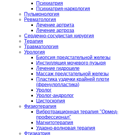
Психиатрия
Психиатрия-наркология
Пульмонология
Ревматология
Лечение артрита
Лечение артроза
Сердечно-сосудистая хирургия
Терапия
Травматология
Урология
Биопсия предстательной железы
Инстилляция мочевого пузыря
Лечение гидроцеле
Массаж предстательной железы
Пластика уздечки крайней плоти
(френулопластика)
Уролог
Уролог-андролог
Цистоскопия
Физиотерапия
Вибротракционная терапия "Ормед-
профессионал"
Магнитотерапия
Ударно-волновая терапия
Фтизиатрия