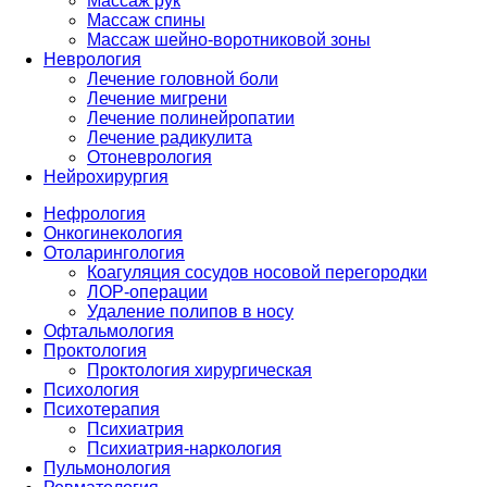
Массаж рук
Массаж спины
Массаж шейно-воротниковой зоны
Неврология
Лечение головной боли
Лечение мигрени
Лечение полинейропатии
Лечение радикулита
Отоневрология
Нейрохирургия
Нефрология
Онкогинекология
Отоларингология
Коагуляция сосудов носовой перегородки
ЛОР-операции
Удаление полипов в носу
Офтальмология
Проктология
Проктология хирургическая
Психология
Психотерапия
Психиатрия
Психиатрия-наркология
Пульмонология