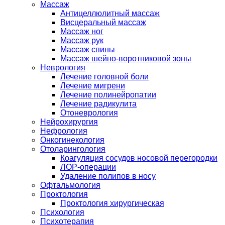
Массаж
Антицеллюлитный массаж
Висцеральный массаж
Массаж ног
Массаж рук
Массаж спины
Массаж шейно-воротниковой зоны
Неврология
Лечение головной боли
Лечение мигрени
Лечение полинейропатии
Лечение радикулита
Отоневрология
Нейрохирургия
Нефрология
Онкогинекология
Отоларингология
Коагуляция сосудов носовой перегородки
ЛОР-операции
Удаление полипов в носу
Офтальмология
Проктология
Проктология хирургическая
Психология
Психотерапия