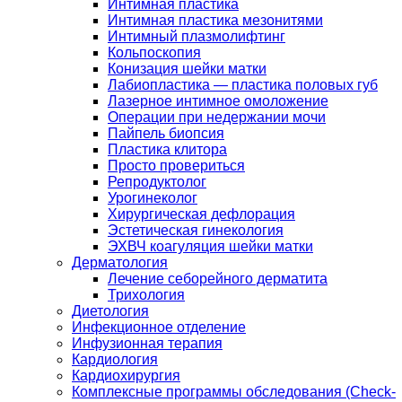
Интимная пластика
Интимная пластика мезонитями
Интимный плазмолифтинг
Кольпоскопия
Конизация шейки матки
Лабиопластика — пластика половых губ
Лазерное интимное омоложение
Операции при недержании мочи
Пайпель биопсия
Пластика клитора
Просто провериться
Репродуктолог
Урогинеколог
Хирургическая дефлорация
Эстетическая гинекология
ЭХВЧ коагуляция шейки матки
Дерматология
Лечение себорейного дерматита
Трихология
Диетология
Инфекционное отделение
Инфузионная терапия
Кардиология
Кардиохирургия
Комплексные программы обследования (Check-