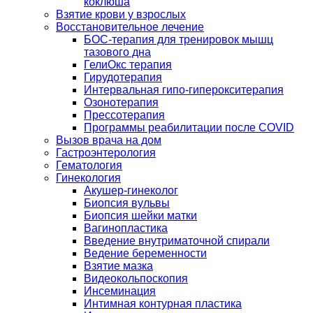
коклюша
Взятие крови у взрослых
Восстановительное лечение
БОС-терапия для тренировок мышц
тазового дна
ГелиОкс терапия
Гирудотерапия
Интервальная гипо-гиперокситерапия
Озонотерапия
Прессотерапия
Программы реабилитации после СOVID
Вызов врача на дом
Гастроэнтерология
Гематология
Гинекология
Акушер-гинеколог
Биопсия вульвы
Биопсия шейки матки
Вагинопластика
Введение внутриматочной спирали
Ведение беременности
Взятие мазка
Видеокольпоскопия
Инсеминация
Интимная контурная пластика