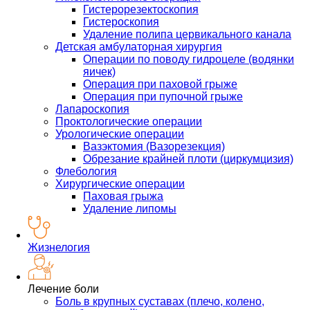
Гистерорезектоскопия
Гистероскопия
Удаление полипа цервикального канала
Детская амбулаторная хирургия
Операции по поводу гидроцеле (водянки
яичек)
Операция при паховой грыже
Операция при пупочной грыже
Лапароскопия
Проктологические операции
Урологические операции
Вазэктомия (Вазорезекция)
Обрезание крайней плоти (циркумцизия)
Флебология
Хирургические операции
Паховая грыжа
Удаление липомы
Жизнелогия
Лечение боли
Боль в крупных суставах (плечо, колено,