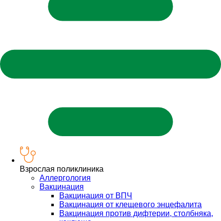
Взрослая поликлиника
Аллергология
Вакцинация
Вакцинация от ВПЧ
Вакцинация от клещевого энцефалита
Вакцинация против дифтерии, столбняка,