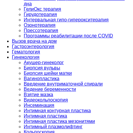
дна
ГелиОкс терапия
Гирудотерапия
Интервальная гипо-гиперокситерапия
Озонотерапия
Прессотерапия
Программы реабилитации после СOVID
Вызов врача на дом
Гастроэнтерология
Гематология
Гинекология
Акушер-гинеколог
Биопсия вульвы
Биопсия шейки матки
Вагинопластика
Введение внутриматочной спирали
Ведение беременности
Взятие мазка
Видеокольпоскопия
Инсеминация
Интимная контурная пластика
Интимная пластика
Интимная пластика мезонитями
Интимный плазмолифтинг
Кольпоскопия