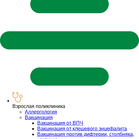
Взрослая поликлиника
Аллергология
Вакцинация
Вакцинация от ВПЧ
Вакцинация от клещевого энцефалита
Вакцинация против дифтерии, столбняка,