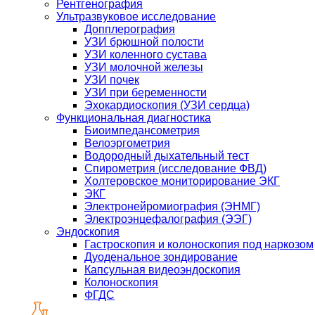
Рентгенография
Ультразвуковое исследование
Допплерография
УЗИ брюшной полости
УЗИ коленного сустава
УЗИ молочной железы
УЗИ почек
УЗИ при беременности
Эхокардиоскопия (УЗИ сердца)
Функциональная диагностика
Биоимпедансометрия
Велоэргометрия
Водородный дыхательный тест
Спирометрия (исследование ФВД)
Холтеровское мониторирование ЭКГ
ЭКГ
Электронейромиография (ЭНМГ)
Электроэнцефалография (ЭЭГ)
Эндоскопия
Гастроскопия и колоноскопия под наркозом
Дуоденальное зондирование
Капсульная видеоэндоскопия
Колоноскопия
ФГДС