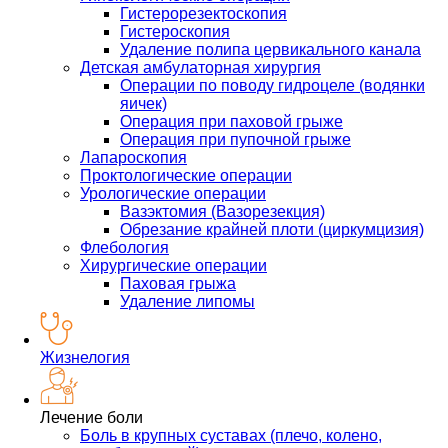
Гистерорезектоскопия
Гистероскопия
Удаление полипа цервикального канала
Детская амбулаторная хирургия
Операции по поводу гидроцеле (водянки
яичек)
Операция при паховой грыже
Операция при пупочной грыже
Лапароскопия
Проктологические операции
Урологические операции
Вазэктомия (Вазорезекция)
Обрезание крайней плоти (циркумцизия)
Флебология
Хирургические операции
Паховая грыжа
Удаление липомы
Жизнелогия
Лечение боли
Боль в крупных суставах (плечо, колено,