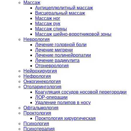
Массаж
Антицеллюлитный массаж
Висцеральный массаж
Массаж ног
Массаж рук
Массаж спины
Массаж шейно-воротниковой зоны
Неврология
Лечение головной боли
Лечение мигрени
Лечение полинейропатии
Лечение радикулита
Отоневрология
Нейрохирургия
Нефрология
Онкогинекология
Отоларингология
Коагуляция сосудов носовой перегородки
ЛОР-операции
Удаление полипов в носу
Офтальмология
Проктология
Проктология хирургическая
Психология
Психотерапия