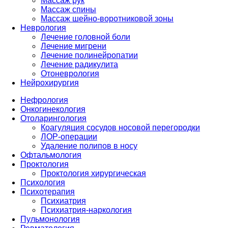
Массаж рук
Массаж спины
Массаж шейно-воротниковой зоны
Неврология
Лечение головной боли
Лечение мигрени
Лечение полинейропатии
Лечение радикулита
Отоневрология
Нейрохирургия
Нефрология
Онкогинекология
Отоларингология
Коагуляция сосудов носовой перегородки
ЛОР-операции
Удаление полипов в носу
Офтальмология
Проктология
Проктология хирургическая
Психология
Психотерапия
Психиатрия
Психиатрия-наркология
Пульмонология