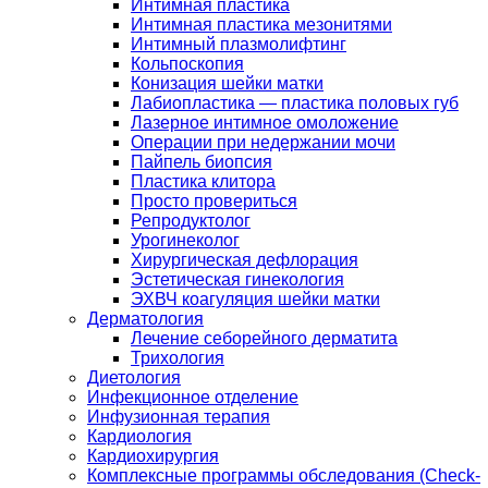
Интимная пластика
Интимная пластика мезонитями
Интимный плазмолифтинг
Кольпоскопия
Конизация шейки матки
Лабиопластика — пластика половых губ
Лазерное интимное омоложение
Операции при недержании мочи
Пайпель биопсия
Пластика клитора
Просто провериться
Репродуктолог
Урогинеколог
Хирургическая дефлорация
Эстетическая гинекология
ЭХВЧ коагуляция шейки матки
Дерматология
Лечение себорейного дерматита
Трихология
Диетология
Инфекционное отделение
Инфузионная терапия
Кардиология
Кардиохирургия
Комплексные программы обследования (Check-