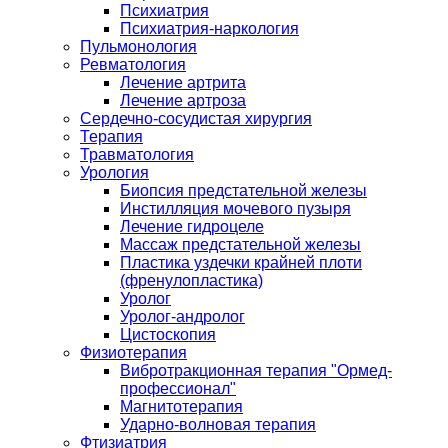
Психиатрия
Психиатрия-наркология
Пульмонология
Ревматология
Лечение артрита
Лечение артроза
Сердечно-сосудистая хирургия
Терапия
Травматология
Урология
Биопсия предстательной железы
Инстилляция мочевого пузыря
Лечение гидроцеле
Массаж предстательной железы
Пластика уздечки крайней плоти
(френулопластика)
Уролог
Уролог-андролог
Цистоскопия
Физиотерапия
Вибротракционная терапия "Ормед-
профессионал"
Магнитотерапия
Ударно-волновая терапия
Фтизиатрия