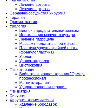
Ревматология
Лечение артрита
Лечение артроза
Сердечно-сосудистая хирургия
Терапия
Травматология
Урология
Биопсия предстательной железы
Инстилляция мочевого пузыря
Лечение гидроцеле
Массаж предстательной железы
Пластика уздечки крайней плоти
(френулопластика)
Уролог
Уролог-андролог
Цистоскопия
Физиотерапия
Вибротракционная терапия "Ормед-
профессионал"
Магнитотерапия
Ударно-волновая терапия
Фтизиатрия
Хирургия
Хирургия косметическая
Удаление бородавок