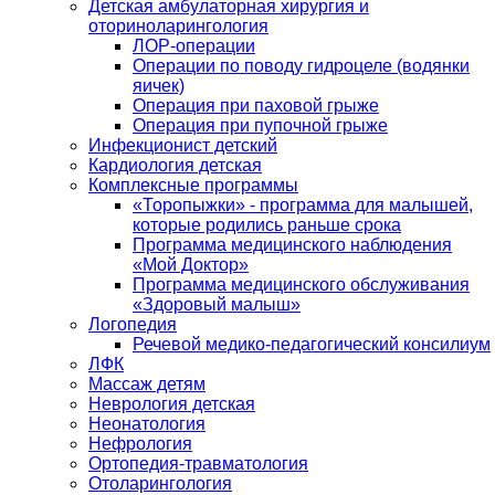
Детская амбулаторная хирургия и
оториноларингология
ЛОР-операции
Операции по поводу гидроцеле (водянки
яичек)
Операция при паховой грыже
Операция при пупочной грыже
Инфекционист детский
Кардиология детская
Комплексные программы
«Торопыжки» - программа для малышей,
которые родились раньше срока
Программа медицинского наблюдения
«Мой Доктор»
Программа медицинского обслуживания
«Здоровый малыш»
Логопедия
Речевой медико-педагогический консилиум
ЛФК
Массаж детям
Неврология детская
Неонатология
Нефрология
Ортопедия-травматология
Отоларингология