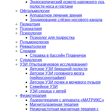
Эндоскопический осмотр наружного уха,
полости носа и гортани
Офтальмология
Аппаратное лечение зрения
Зондирование слёзно-носового канала
Педиатрия
Психиатрия
Психология
Психолог для подростка
Пульмонология
Ревматология
Справки
Справка в бассейн Плавничок
Сурдология
УЗИ (Ультразвуковое исследование)
Детское УЗИ брюшной полости
Детское УЗИ головного мозга
(нейросонография)
Детское УЗИ почек и мочевого пузыря
Семейное УЗИ
УЗИ сердца у детей
Физиотерапия
Лазеротерапия с аппарата «МАТРИКС»
Магнитолазерная терапия
Низкочастотная магнитная терапия с