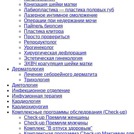
Конизация шейки матки
Лабиопластика — пластика половых губ
Лазерное интимное омоложение
Операции при недержании мочи
Пайпель биопсия
Пластика клитора
Просто провериться
Репродуктолог
Урогинеколог
Хирургическая дефлорация
Эстетическая гинекология
ЭХВЧ коагуляция шейки матки
Дерматология
Лечение себорейного дерматита
Трихология
Диетология
Инфекционное отделение
Инфузионная терапия
Кардиология
Кардиохирургия
Комплексные программы обследования (Check-up)
Check-up Премиум женщины
Check-up Премиум мужчины
Комплекс "В отпуск здоровым"
Комплексная программа Check-up Максимум для