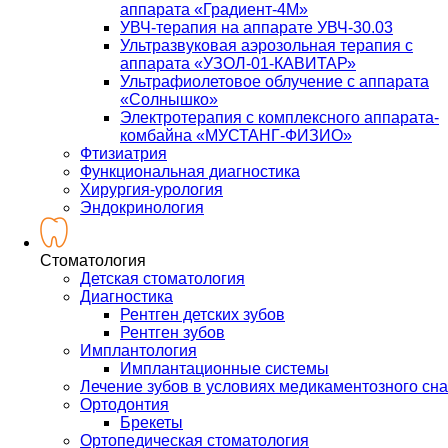
аппарата «Градиент-4М»
УВЧ-терапия на аппарате УВЧ-30.03
Ультразвуковая аэрозольная терапия с
аппарата «УЗОЛ-01-КАВИТАР»
Ультрафиолетовое облучение с аппарата
«Солнышко»
Электротерапия с комплексного аппарата-
комбайна «МУСТАНГ-ФИЗИО»
Фтизиатрия
Функциональная диагностика
Хирургия-урология
Эндокринология
Стоматология
Детская стоматология
Диагностика
Рентген детских зубов
Рентген зубов
Имплантология
Имплантационные системы
Лечение зубов в условиях медикаментозного сна
Ортодонтия
Брекеты
Ортопедическая стоматология