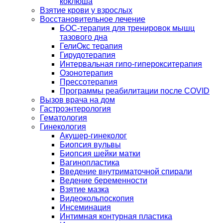
коклюша
Взятие крови у взрослых
Восстановительное лечение
БОС-терапия для тренировок мышц
тазового дна
ГелиОкс терапия
Гирудотерапия
Интервальная гипо-гиперокситерапия
Озонотерапия
Прессотерапия
Программы реабилитации после СOVID
Вызов врача на дом
Гастроэнтерология
Гематология
Гинекология
Акушер-гинеколог
Биопсия вульвы
Биопсия шейки матки
Вагинопластика
Введение внутриматочной спирали
Ведение беременности
Взятие мазка
Видеокольпоскопия
Инсеминация
Интимная контурная пластика