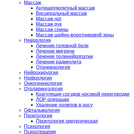
Массаж
Антицеллюлитный массаж
Висцеральный массаж
Массаж ног
Массаж рук
Массаж спины
Массаж шейно-воротниковой зоны
Неврология
Лечение головной боли
Лечение мигрени
Лечение полинейропатии
Лечение радикулита
Отоневрология
Нейрохирургия
Нефрология
Онкогинекология
Отоларингология
Коагуляция сосудов носовой перегородки
ЛОР-операции
Удаление полипов в носу
Офтальмология
Проктология
Проктология хирургическая
Психология
Психотерапия