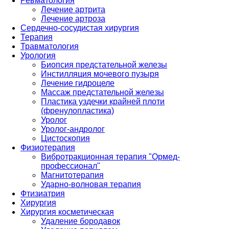
Ревматология
Лечение артрита
Лечение артроза
Сердечно-сосудистая хирургия
Терапия
Травматология
Урология
Биопсия предстательной железы
Инстилляция мочевого пузыря
Лечение гидроцеле
Массаж предстательной железы
Пластика уздечки крайней плоти
(френулопластика)
Уролог
Уролог-андролог
Цистоскопия
Физиотерапия
Вибротракционная терапия "Ормед-
профессионал"
Магнитотерапия
Ударно-волновая терапия
Фтизиатрия
Хирургия
Хирургия косметическая
Удаление бородавок