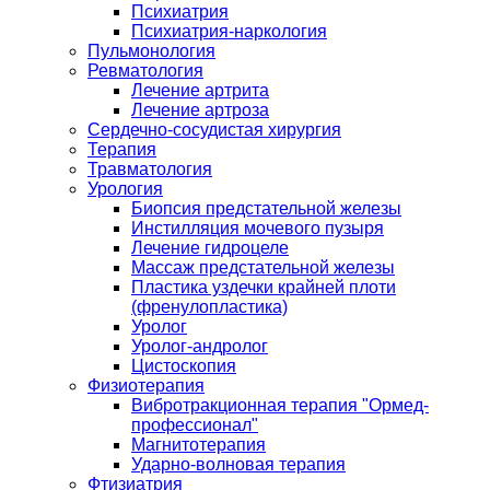
Психиатрия
Психиатрия-наркология
Пульмонология
Ревматология
Лечение артрита
Лечение артроза
Сердечно-сосудистая хирургия
Терапия
Травматология
Урология
Биопсия предстательной железы
Инстилляция мочевого пузыря
Лечение гидроцеле
Массаж предстательной железы
Пластика уздечки крайней плоти
(френулопластика)
Уролог
Уролог-андролог
Цистоскопия
Физиотерапия
Вибротракционная терапия "Ормед-
профессионал"
Магнитотерапия
Ударно-волновая терапия
Фтизиатрия