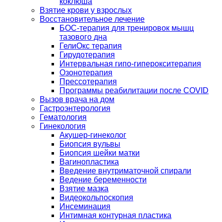
коклюша
Взятие крови у взрослых
Восстановительное лечение
БОС-терапия для тренировок мышц
тазового дна
ГелиОкс терапия
Гирудотерапия
Интервальная гипо-гиперокситерапия
Озонотерапия
Прессотерапия
Программы реабилитации после СOVID
Вызов врача на дом
Гастроэнтерология
Гематология
Гинекология
Акушер-гинеколог
Биопсия вульвы
Биопсия шейки матки
Вагинопластика
Введение внутриматочной спирали
Ведение беременности
Взятие мазка
Видеокольпоскопия
Инсеминация
Интимная контурная пластика