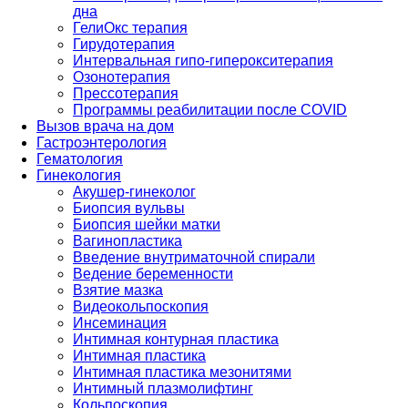
дна
ГелиОкс терапия
Гирудотерапия
Интервальная гипо-гиперокситерапия
Озонотерапия
Прессотерапия
Программы реабилитации после СOVID
Вызов врача на дом
Гастроэнтерология
Гематология
Гинекология
Акушер-гинеколог
Биопсия вульвы
Биопсия шейки матки
Вагинопластика
Введение внутриматочной спирали
Ведение беременности
Взятие мазка
Видеокольпоскопия
Инсеминация
Интимная контурная пластика
Интимная пластика
Интимная пластика мезонитями
Интимный плазмолифтинг
Кольпоскопия