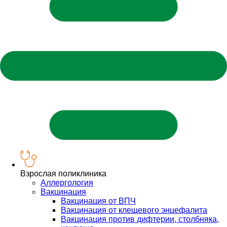
Взрослая поликлиника
Аллергология
Вакцинация
Вакцинация от ВПЧ
Вакцинация от клещевого энцефалита
Вакцинация против дифтерии, столбняка,