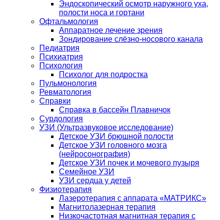
Эндоскопический осмотр наружного уха,
полости носа и гортани
Офтальмология
Аппаратное лечение зрения
Зондирование слёзно-носового канала
Педиатрия
Психиатрия
Психология
Психолог для подростка
Пульмонология
Ревматология
Справки
Справка в бассейн Плавничок
Сурдология
УЗИ (Ультразвуковое исследование)
Детское УЗИ брюшной полости
Детское УЗИ головного мозга
(нейросонография)
Детское УЗИ почек и мочевого пузыря
Семейное УЗИ
УЗИ сердца у детей
Физиотерапия
Лазеротерапия с аппарата «МАТРИКС»
Магнитолазерная терапия
Низкочастотная магнитная терапия с