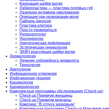
Конизация шейки матки
Лабиопластика — пластика половых губ
Лазерное интимное омоложение
Операции при недержании мочи
Пайпель биопсия
Пластика клитора
Просто провериться
Репродуктолог
Урогинеколог
Хирургическая дефлорация
Эстетическая гинекология
ЭХВЧ коагуляция шейки матки
Дерматология
Лечение себорейного дерматита
Трихология
Диетология
Инфекционное отделение
Инфузионная терапия
Кардиология
Кардиохирургия
Комплексные программы обследования (Check-up)
Check-up Премиум женщины
Check-up Премиум мужчины
Комплекс "В отпуск здоровым"
Комплексная программа Check-up Максимум для