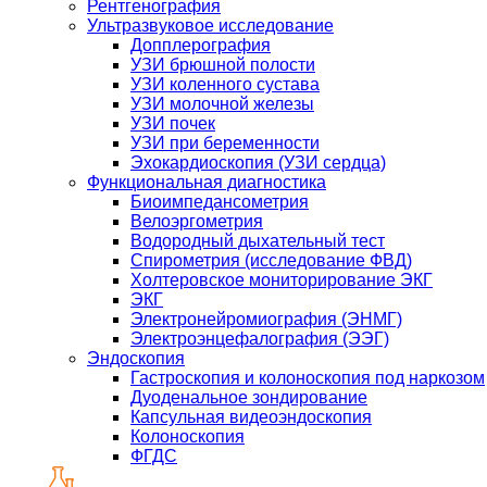
Рентгенография
Ультразвуковое исследование
Допплерография
УЗИ брюшной полости
УЗИ коленного сустава
УЗИ молочной железы
УЗИ почек
УЗИ при беременности
Эхокардиоскопия (УЗИ сердца)
Функциональная диагностика
Биоимпедансометрия
Велоэргометрия
Водородный дыхательный тест
Спирометрия (исследование ФВД)
Холтеровское мониторирование ЭКГ
ЭКГ
Электронейромиография (ЭНМГ)
Электроэнцефалография (ЭЭГ)
Эндоскопия
Гастроскопия и колоноскопия под наркозом
Дуоденальное зондирование
Капсульная видеоэндоскопия
Колоноскопия
ФГДС