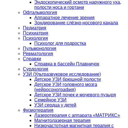
Эндоскопический осмотр наружного уха,
полости носа и гортани
Офтальмология
Аппаратное лечение зрения
Зондирование слёзно-носового канала
Педиатрия
Психиатрия
Психология
Психолог для подростка
Пульмонология
Ревматология
Справки
Справка в бассейн Плавничок
Сурдология
УЗИ (Ультразвуковое исследование)
Детское УЗИ брюшной полости
Детское УЗИ головного мозга
(нейросонография)
Детское УЗИ почек и мочевого пузыря
Семейное УЗИ
УЗИ сердца у детей
Физиотерапия
Лазеротерапия с аппарата «МАТРИКС»
Магнитолазерная терапия
Низкочастотная магнитная терапия с