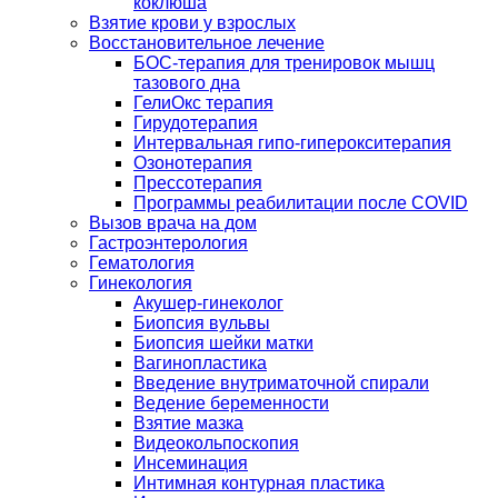
коклюша
Взятие крови у взрослых
Восстановительное лечение
БОС-терапия для тренировок мышц
тазового дна
ГелиОкс терапия
Гирудотерапия
Интервальная гипо-гиперокситерапия
Озонотерапия
Прессотерапия
Программы реабилитации после СOVID
Вызов врача на дом
Гастроэнтерология
Гематология
Гинекология
Акушер-гинеколог
Биопсия вульвы
Биопсия шейки матки
Вагинопластика
Введение внутриматочной спирали
Ведение беременности
Взятие мазка
Видеокольпоскопия
Инсеминация
Интимная контурная пластика