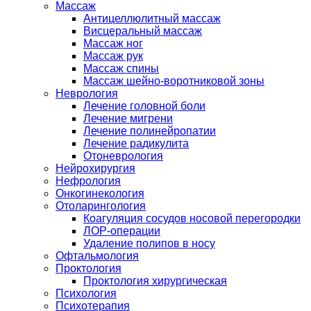
Массаж
Антицеллюлитный массаж
Висцеральный массаж
Массаж ног
Массаж рук
Массаж спины
Массаж шейно-воротниковой зоны
Неврология
Лечение головной боли
Лечение мигрени
Лечение полинейропатии
Лечение радикулита
Отоневрология
Нейрохирургия
Нефрология
Онкогинекология
Отоларингология
Коагуляция сосудов носовой перегородки
ЛОР-операции
Удаление полипов в носу
Офтальмология
Проктология
Проктология хирургическая
Психология
Психотерапия