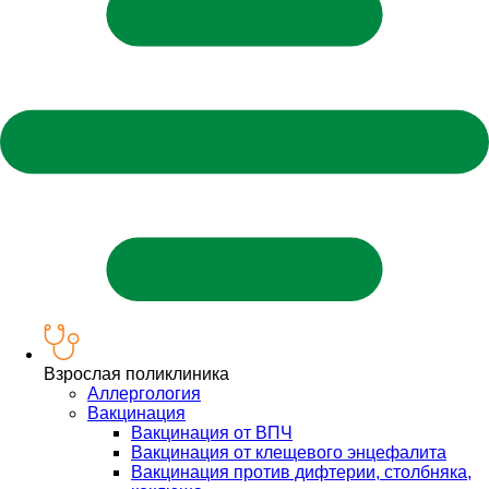
Взрослая поликлиника
Аллергология
Вакцинация
Вакцинация от ВПЧ
Вакцинация от клещевого энцефалита
Вакцинация против дифтерии, столбняка,