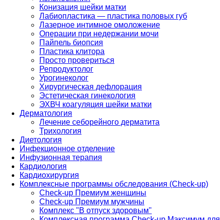
Конизация шейки матки
Лабиопластика — пластика половых губ
Лазерное интимное омоложение
Операции при недержании мочи
Пайпель биопсия
Пластика клитора
Просто провериться
Репродуктолог
Урогинеколог
Хирургическая дефлорация
Эстетическая гинекология
ЭХВЧ коагуляция шейки матки
Дерматология
Лечение себорейного дерматита
Трихология
Диетология
Инфекционное отделение
Инфузионная терапия
Кардиология
Кардиохирургия
Комплексные программы обследования (Check-up)
Check-up Премиум женщины
Check-up Премиум мужчины
Комплекс "В отпуск здоровым"
Комплексная программа Check-up Максимум для