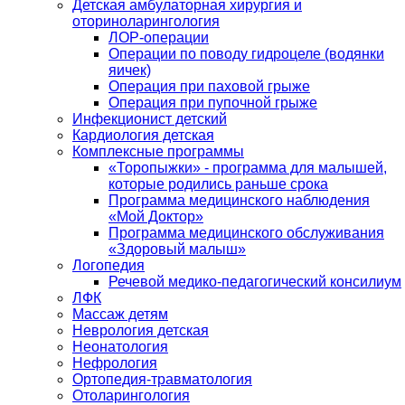
Детская амбулаторная хирургия и
оториноларингология
ЛОР-операции
Операции по поводу гидроцеле (водянки
яичек)
Операция при паховой грыже
Операция при пупочной грыже
Инфекционист детский
Кардиология детская
Комплексные программы
«Торопыжки» - программа для малышей,
которые родились раньше срока
Программа медицинского наблюдения
«Мой Доктор»
Программа медицинского обслуживания
«Здоровый малыш»
Логопедия
Речевой медико-педагогический консилиум
ЛФК
Массаж детям
Неврология детская
Неонатология
Нефрология
Ортопедия-травматология
Отоларингология