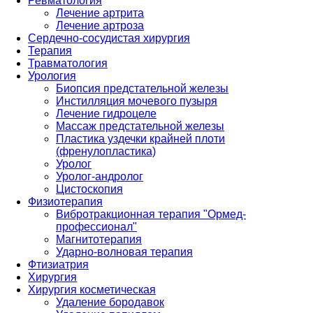
Ревматология
Лечение артрита
Лечение артроза
Сердечно-сосудистая хирургия
Терапия
Травматология
Урология
Биопсия предстательной железы
Инстилляция мочевого пузыря
Лечение гидроцеле
Массаж предстательной железы
Пластика уздечки крайней плоти
(френулопластика)
Уролог
Уролог-андролог
Цистоскопия
Физиотерапия
Вибротракционная терапия "Ормед-
профессионал"
Магнитотерапия
Ударно-волновая терапия
Фтизиатрия
Хирургия
Хирургия косметическая
Удаление бородавок