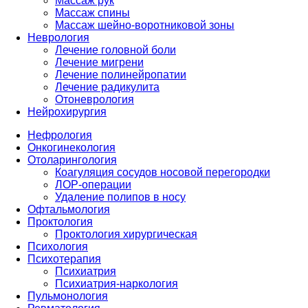
Массаж рук
Массаж спины
Массаж шейно-воротниковой зоны
Неврология
Лечение головной боли
Лечение мигрени
Лечение полинейропатии
Лечение радикулита
Отоневрология
Нейрохирургия
Нефрология
Онкогинекология
Отоларингология
Коагуляция сосудов носовой перегородки
ЛОР-операции
Удаление полипов в носу
Офтальмология
Проктология
Проктология хирургическая
Психология
Психотерапия
Психиатрия
Психиатрия-наркология
Пульмонология