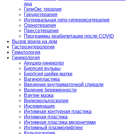
дна
ГелиОкс терапия
Гирудотерапия
Интервальная гипо-гиперокситерапия
Озонотерапия
Прессотерапия
Программы реабилитации после СOVID
Вызов врача на дом
Гастроэнтерология
Гематология
Гинекология
Акушер-гинеколог
Биопсия вульвы
Биопсия шейки матки
Вагинопластика
Введение внутриматочной спирали
Ведение беременности
Взятие мазка
Видеокольпоскопия
Инсеминация
Интимная контурная пластика
Интимная пластика
Интимная пластика мезонитями
Интимный плазмолифтинг
Кольпоскопия