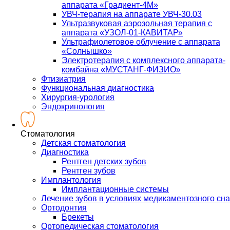
аппарата «Градиент-4М»
УВЧ-терапия на аппарате УВЧ-30.03
Ультразвуковая аэрозольная терапия с
аппарата «УЗОЛ-01-КАВИТАР»
Ультрафиолетовое облучение с аппарата
«Солнышко»
Электротерапия с комплексного аппарата-
комбайна «МУСТАНГ-ФИЗИО»
Фтизиатрия
Функциональная диагностика
Хирургия-урология
Эндокринология
Стоматология
Детская стоматология
Диагностика
Рентген детских зубов
Рентген зубов
Имплантология
Имплантационные системы
Лечение зубов в условиях медикаментозного сна
Ортодонтия
Брекеты
Ортопедическая стоматология