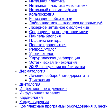
Интимная пластика
Интимная пластика мезонитями
Интимный плазмолифтинг
Кольпоскопия
Конизация шейки матки
Лабиопластика — пластика половых губ
Лазерное интимное омоложение
Операции при недержании мочи
Пайпель биопсия
Пластика клитора
Просто провериться
Репродуктолог
Урогинеколог
Хирургическая дефлорация
Эстетическая гинекология
ЭХВЧ коагуляция шейки матки
Дерматология
Лечение себорейного дерматита
Трихология
Диетология
Инфекционное отделение
Инфузионная терапия
Кардиология
Кардиохирургия
Комплексные программы обследования (Check-