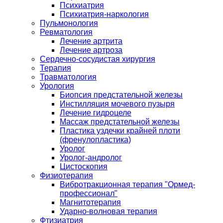
Психиатрия
Психиатрия-наркология
Пульмонология
Ревматология
Лечение артрита
Лечение артроза
Сердечно-сосудистая хирургия
Терапия
Травматология
Урология
Биопсия предстательной железы
Инстилляция мочевого пузыря
Лечение гидроцеле
Массаж предстательной железы
Пластика уздечки крайней плоти
(френулопластика)
Уролог
Уролог-андролог
Цистоскопия
Физиотерапия
Вибротракционная терапия "Ормед-
профессионал"
Магнитотерапия
Ударно-волновая терапия
Фтизиатрия