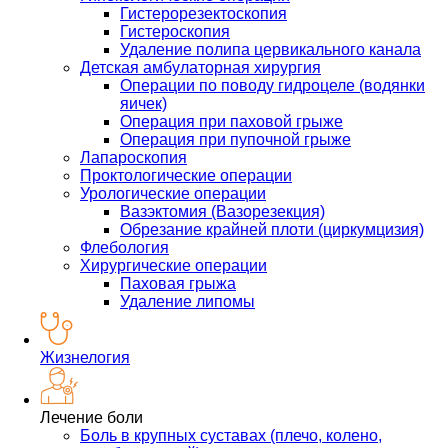
Гистерорезектоскопия
Гистероскопия
Удаление полипа цервикального канала
Детская амбулаторная хирургия
Операции по поводу гидроцеле (водянки
яичек)
Операция при паховой грыже
Операция при пупочной грыже
Лапароскопия
Проктологические операции
Урологические операции
Вазэктомия (Вазорезекция)
Обрезание крайней плоти (циркумцизия)
Флебология
Хирургические операции
Паховая грыжа
Удаление липомы
Жизнелогия
Лечение боли
Боль в крупных суставах (плечо, колено,