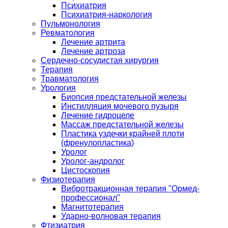
Психиатрия
Психиатрия-наркология
Пульмонология
Ревматология
Лечение артрита
Лечение артроза
Сердечно-сосудистая хирургия
Терапия
Травматология
Урология
Биопсия предстательной железы
Инстилляция мочевого пузыря
Лечение гидроцеле
Массаж предстательной железы
Пластика уздечки крайней плоти
(френулопластика)
Уролог
Уролог-андролог
Цистоскопия
Физиотерапия
Вибротракционная терапия "Ормед-
профессионал"
Магнитотерапия
Ударно-волновая терапия
Фтизиатрия