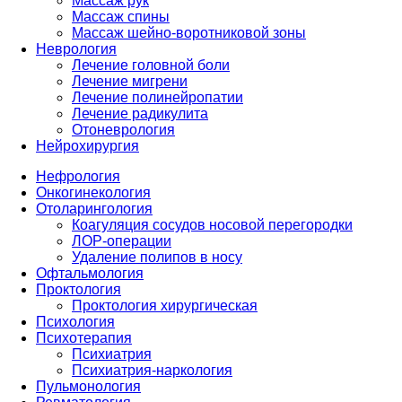
Массаж рук
Массаж спины
Массаж шейно-воротниковой зоны
Неврология
Лечение головной боли
Лечение мигрени
Лечение полинейропатии
Лечение радикулита
Отоневрология
Нейрохирургия
Нефрология
Онкогинекология
Отоларингология
Коагуляция сосудов носовой перегородки
ЛОР-операции
Удаление полипов в носу
Офтальмология
Проктология
Проктология хирургическая
Психология
Психотерапия
Психиатрия
Психиатрия-наркология
Пульмонология