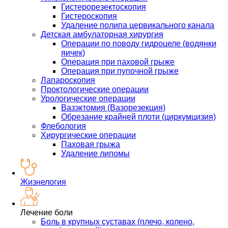
Гистерорезектоскопия
Гистероскопия
Удаление полипа цервикального канала
Детская амбулаторная хирургия
Операции по поводу гидроцеле (водянки
яичек)
Операция при паховой грыже
Операция при пупочной грыже
Лапароскопия
Проктологические операции
Урологические операции
Вазэктомия (Вазорезекция)
Обрезание крайней плоти (циркумцизия)
Флебология
Хирургические операции
Паховая грыжа
Удаление липомы
Жизнелогия
Лечение боли
Боль в крупных суставах (плечо, колено,