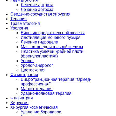
Ревматология
Лечение артрита
Лечение артроза
Сердечно-сосудистая хирургия
Терапия
Травматология
Урология
Биопсия предстательной железы
Инстилляция мочевого пузыря
Лечение гидроцеле
Массаж предстательной железы
Пластика уздечки крайней плоти
(френулопластика)
Уролог
Уролог-андролог
Цистоскопия
Физиотерапия
Вибротракционная терапия "Ормед-
профессионал"
Магнитотерапия
Ударно-волновая терапия
Фтизиатрия
Хирургия
Хирургия косметическая
Удаление бородавок