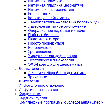
Интимная пластика
Интимная пластика мезонитями
Интимный плазмолифтинг
Кольпоскопия
Конизация шейки матки
Лабиопластика — пластика половых губ
Лазерное интимное омоложение
Операции при недержании мочи
Пайпель биопсия
Пластика клитора
Просто провериться
Репродуктолог
Урогинеколог
Хирургическая дефлорация
Эстетическая гинекология
ЭХВЧ коагуляция шейки матки
Дерматология
Лечение себорейного дерматита
Трихология
Диетология
Инфекционное отделение
Инфузионная терапия
Кардиология
Кардиохирургия
Комплексные программы обследования (Check-