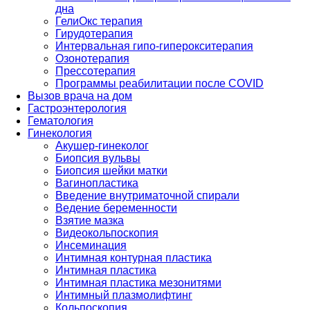
дна
ГелиОкс терапия
Гирудотерапия
Интервальная гипо-гиперокситерапия
Озонотерапия
Прессотерапия
Программы реабилитации после СOVID
Вызов врача на дом
Гастроэнтерология
Гематология
Гинекология
Акушер-гинеколог
Биопсия вульвы
Биопсия шейки матки
Вагинопластика
Введение внутриматочной спирали
Ведение беременности
Взятие мазка
Видеокольпоскопия
Инсеминация
Интимная контурная пластика
Интимная пластика
Интимная пластика мезонитями
Интимный плазмолифтинг
Кольпоскопия