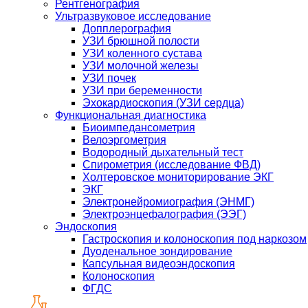
Рентгенография
Ультразвуковое исследование
Допплерография
УЗИ брюшной полости
УЗИ коленного сустава
УЗИ молочной железы
УЗИ почек
УЗИ при беременности
Эхокардиоскопия (УЗИ сердца)
Функциональная диагностика
Биоимпедансометрия
Велоэргометрия
Водородный дыхательный тест
Спирометрия (исследование ФВД)
Холтеровское мониторирование ЭКГ
ЭКГ
Электронейромиография (ЭНМГ)
Электроэнцефалография (ЭЭГ)
Эндоскопия
Гастроскопия и колоноскопия под наркозом
Дуоденальное зондирование
Капсульная видеоэндоскопия
Колоноскопия
ФГДС