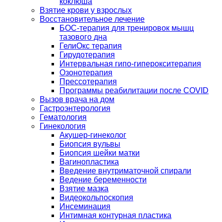
коклюша
Взятие крови у взрослых
Восстановительное лечение
БОС-терапия для тренировок мышц
тазового дна
ГелиОкс терапия
Гирудотерапия
Интервальная гипо-гиперокситерапия
Озонотерапия
Прессотерапия
Программы реабилитации после СOVID
Вызов врача на дом
Гастроэнтерология
Гематология
Гинекология
Акушер-гинеколог
Биопсия вульвы
Биопсия шейки матки
Вагинопластика
Введение внутриматочной спирали
Ведение беременности
Взятие мазка
Видеокольпоскопия
Инсеминация
Интимная контурная пластика