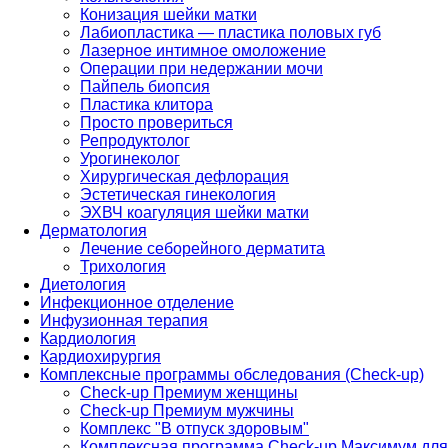
Конизация шейки матки
Лабиопластика — пластика половых губ
Лазерное интимное омоложение
Операции при недержании мочи
Пайпель биопсия
Пластика клитора
Просто провериться
Репродуктолог
Урогинеколог
Хирургическая дефлорация
Эстетическая гинекология
ЭХВЧ коагуляция шейки матки
Дерматология
Лечение себорейного дерматита
Трихология
Диетология
Инфекционное отделение
Инфузионная терапия
Кардиология
Кардиохирургия
Комплексные программы обследования (Check-up)
Check-up Премиум женщины
Check-up Премиум мужчины
Комплекс "В отпуск здоровым"
Комплексная программа Check-up Максимум для