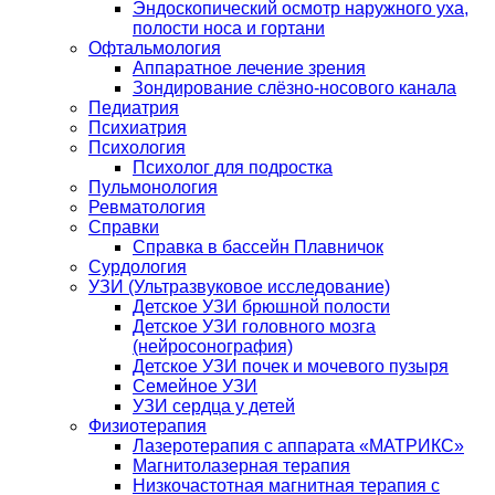
Эндоскопический осмотр наружного уха,
полости носа и гортани
Офтальмология
Аппаратное лечение зрения
Зондирование слёзно-носового канала
Педиатрия
Психиатрия
Психология
Психолог для подростка
Пульмонология
Ревматология
Справки
Справка в бассейн Плавничок
Сурдология
УЗИ (Ультразвуковое исследование)
Детское УЗИ брюшной полости
Детское УЗИ головного мозга
(нейросонография)
Детское УЗИ почек и мочевого пузыря
Семейное УЗИ
УЗИ сердца у детей
Физиотерапия
Лазеротерапия с аппарата «МАТРИКС»
Магнитолазерная терапия
Низкочастотная магнитная терапия с