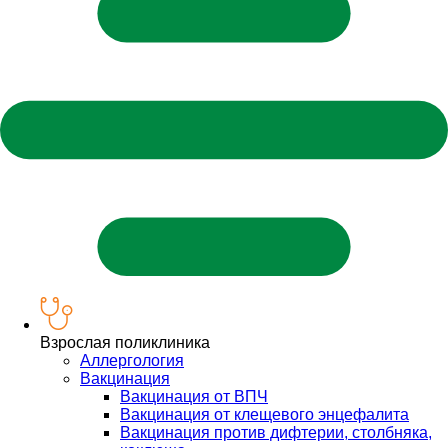
Взрослая поликлиника
Аллергология
Вакцинация
Вакцинация от ВПЧ
Вакцинация от клещевого энцефалита
Вакцинация против дифтерии, столбняка,