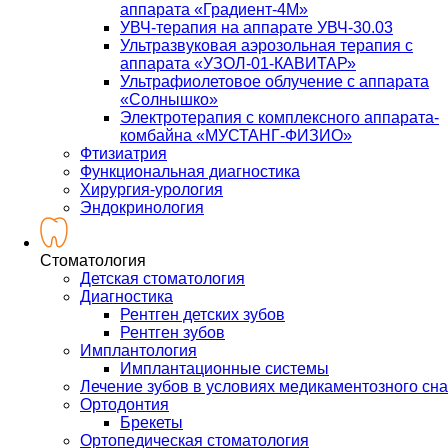
аппарата «Градиент-4М»
УВЧ-терапия на аппарате УВЧ-30.03
Ультразвуковая аэрозольная терапия с
аппарата «УЗОЛ-01-КАВИТАР»
Ультрафиолетовое облучение с аппарата
«Солнышко»
Электротерапия с комплексного аппарата-
комбайна «МУСТАНГ-ФИЗИО»
Фтизиатрия
Функциональная диагностика
Хирургия-урология
Эндокринология
Стоматология
Детская стоматология
Диагностика
Рентген детских зубов
Рентген зубов
Имплантология
Имплантационные системы
Лечение зубов в условиях медикаментозного сна
Ортодонтия
Брекеты
Ортопедическая стоматология