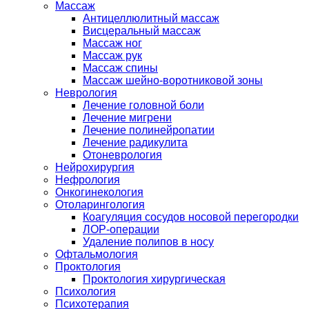
Массаж
Антицеллюлитный массаж
Висцеральный массаж
Массаж ног
Массаж рук
Массаж спины
Массаж шейно-воротниковой зоны
Неврология
Лечение головной боли
Лечение мигрени
Лечение полинейропатии
Лечение радикулита
Отоневрология
Нейрохирургия
Нефрология
Онкогинекология
Отоларингология
Коагуляция сосудов носовой перегородки
ЛОР-операции
Удаление полипов в носу
Офтальмология
Проктология
Проктология хирургическая
Психология
Психотерапия