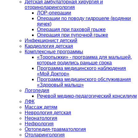
Детская амбулаторная хирургия и
оториноларингология
ЛОР-операции
Операции по поводу гидроцеле (водянки
яичек)
Операция при паховой грыже
Операция при пупочной грыже
Инфекционист детский
Кардиология детская
Комплексные программы
«Торопыжки» - программа для малышей,
которые родились раньше срока
Программа медицинского наблюдения
«Мой Доктор»
Программа медицинского обслуживания
«Здоровый малыш»
Логопедия
Речевой медико-педагогический консилиум
ЛФК
Массаж детям
Неврология детская
Неонатология
Нефрология
Ортопедия-травматология
Отоларингология