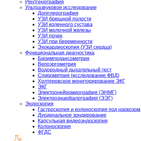
Рентгенография
Ультразвуковое исследование
Допплерография
УЗИ брюшной полости
УЗИ коленного сустава
УЗИ молочной железы
УЗИ почек
УЗИ при беременности
Эхокардиоскопия (УЗИ сердца)
Функциональная диагностика
Биоимпедансометрия
Велоэргометрия
Водородный дыхательный тест
Спирометрия (исследование ФВД)
Холтеровское мониторирование ЭКГ
ЭКГ
Электронейромиография (ЭНМГ)
Электроэнцефалография (ЭЭГ)
Эндоскопия
Гастроскопия и колоноскопия под наркозом
Дуоденальное зондирование
Капсульная видеоэндоскопия
Колоноскопия
ФГДС