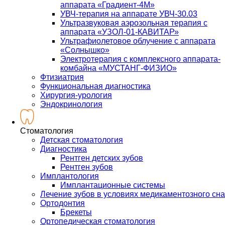
аппарата «Градиент-4М»
УВЧ-терапия на аппарате УВЧ-30.03
Ультразвуковая аэрозольная терапия с
аппарата «УЗОЛ-01-КАВИТАР»
Ультрафиолетовое облучение с аппарата
«Солнышко»
Электротерапия с комплексного аппарата-
комбайна «МУСТАНГ-ФИЗИО»
Фтизиатрия
Функциональная диагностика
Хирургия-урология
Эндокринология
Стоматология
Детская стоматология
Диагностика
Рентген детских зубов
Рентген зубов
Имплантология
Имплантационные системы
Лечение зубов в условиях медикаментозного сна
Ортодонтия
Брекеты
Ортопедическая стоматология