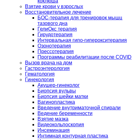
коклюша
Взятие крови у взрослых
Восстановительное лечение
БОС-терапия для тренировок мышц
тазового дна
ГелиОкс терапия
Гирудотерапия
Интервальная гипо-гиперокситерапия
Озонотерапия
Прессотерапия
Программы реабилитации после СOVID
Вызов врача на дом
Гастроэнтерология
Гематология
Гинекология
Акушер-гинеколог
Биопсия вульвы
Биопсия шейки матки
Вагинопластика
Введение внутриматочной спирали
Ведение беременности
Взятие мазка
Видеокольпоскопия
Инсеминация
Интимная контурная пластика