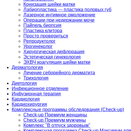
Конизация шейки матки
Лабиопластика — пластика половых губ
Лазерное интимное омоложение
Операции при недержании мочи
Пайпель биопсия
Пластика клитора
Просто провериться
Репродуктолог
Урогинеколог
Хирургическая дефлорация
Эстетическая гинекология
ЭХВЧ коагуляция шейки матки
Дерматология
Лечение себорейного дерматита
Трихология
Диетология
Инфекционное отделение
Инфузионная терапия
Кардиология
Кардиохирургия
Комплексные программы обследования (Check-up)
Check-up Премиум женщины
Check-up Премиум мужчины
Комплекс "В отпуск здоровым"
Комплексная программа Check-up Максимум для