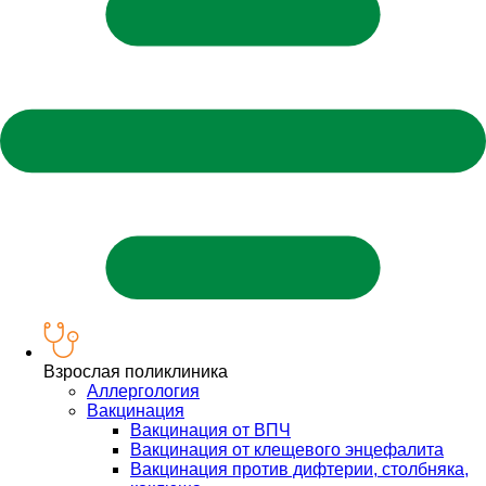
Взрослая поликлиника
Аллергология
Вакцинация
Вакцинация от ВПЧ
Вакцинация от клещевого энцефалита
Вакцинация против дифтерии, столбняка,