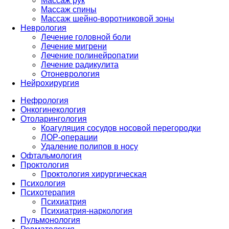
Массаж рук
Массаж спины
Массаж шейно-воротниковой зоны
Неврология
Лечение головной боли
Лечение мигрени
Лечение полинейропатии
Лечение радикулита
Отоневрология
Нейрохирургия
Нефрология
Онкогинекология
Отоларингология
Коагуляция сосудов носовой перегородки
ЛОР-операции
Удаление полипов в носу
Офтальмология
Проктология
Проктология хирургическая
Психология
Психотерапия
Психиатрия
Психиатрия-наркология
Пульмонология