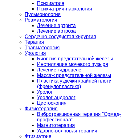
Психиатрия
Психиатрия-наркология
Пульмонология
Ревматология
Лечение артрита
Лечение артроза
Сердечно-сосудистая хирургия
Терапия
Травматология
Урология
Биопсия предстательной железы
Инстилляция мочевого пузыря
Лечение гидроцеле
Массаж предстательной железы
Пластика уздечки крайней плоти
(френулопластика)
Уролог
Уролог-андролог
Цистоскопия
Физиотерапия
Вибротракционная терапия "Ормед-
профессионал"
Магнитотерапия
Ударно-волновая терапия
Фтизиатрия