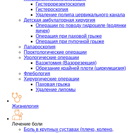
Гистерорезектоскопия
Гистероскопия
Удаление полипа цервикального канала
Детская амбулаторная хирургия
Операции по поводу гидроцеле (водянки
яичек)
Операция при паховой грыже
Операция при пупочной грыже
Лапароскопия
Проктологические операции
Урологические операции
Вазэктомия (Вазорезекция)
Обрезание крайней плоти (циркумцизия)
Флебология
Хирургические операции
Паховая грыжа
Удаление липомы
Жизнелогия
Лечение боли
Боль в крупных суставах (плечо, колено,