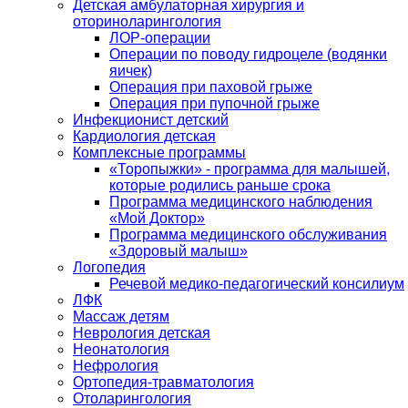
Детская амбулаторная хирургия и
оториноларингология
ЛОР-операции
Операции по поводу гидроцеле (водянки
яичек)
Операция при паховой грыже
Операция при пупочной грыже
Инфекционист детский
Кардиология детская
Комплексные программы
«Торопыжки» - программа для малышей,
которые родились раньше срока
Программа медицинского наблюдения
«Мой Доктор»
Программа медицинского обслуживания
«Здоровый малыш»
Логопедия
Речевой медико-педагогический консилиум
ЛФК
Массаж детям
Неврология детская
Неонатология
Нефрология
Ортопедия-травматология
Отоларингология