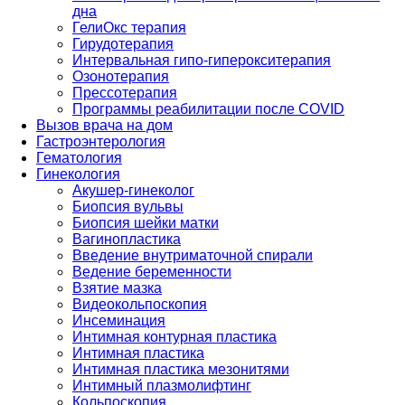
дна
ГелиОкс терапия
Гирудотерапия
Интервальная гипо-гиперокситерапия
Озонотерапия
Прессотерапия
Программы реабилитации после СOVID
Вызов врача на дом
Гастроэнтерология
Гематология
Гинекология
Акушер-гинеколог
Биопсия вульвы
Биопсия шейки матки
Вагинопластика
Введение внутриматочной спирали
Ведение беременности
Взятие мазка
Видеокольпоскопия
Инсеминация
Интимная контурная пластика
Интимная пластика
Интимная пластика мезонитями
Интимный плазмолифтинг
Кольпоскопия