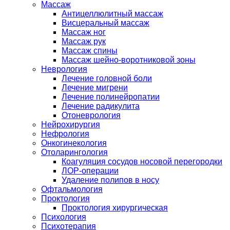
Массаж
Антицеллюлитный массаж
Висцеральный массаж
Массаж ног
Массаж рук
Массаж спины
Массаж шейно-воротниковой зоны
Неврология
Лечение головной боли
Лечение мигрени
Лечение полинейропатии
Лечение радикулита
Отоневрология
Нейрохирургия
Нефрология
Онкогинекология
Отоларингология
Коагуляция сосудов носовой перегородки
ЛОР-операции
Удаление полипов в носу
Офтальмология
Проктология
Проктология хирургическая
Психология
Психотерапия