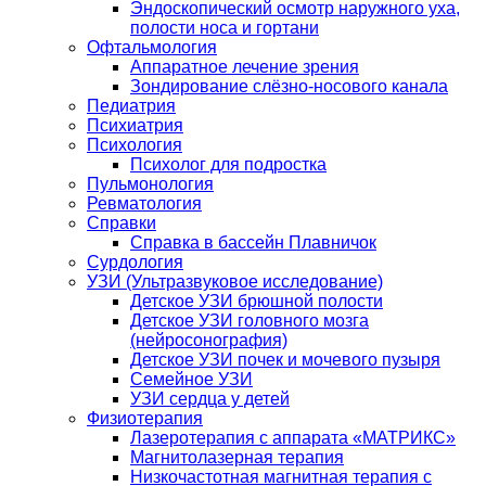
Эндоскопический осмотр наружного уха,
полости носа и гортани
Офтальмология
Аппаратное лечение зрения
Зондирование слёзно-носового канала
Педиатрия
Психиатрия
Психология
Психолог для подростка
Пульмонология
Ревматология
Справки
Справка в бассейн Плавничок
Сурдология
УЗИ (Ультразвуковое исследование)
Детское УЗИ брюшной полости
Детское УЗИ головного мозга
(нейросонография)
Детское УЗИ почек и мочевого пузыря
Семейное УЗИ
УЗИ сердца у детей
Физиотерапия
Лазеротерапия с аппарата «МАТРИКС»
Магнитолазерная терапия
Низкочастотная магнитная терапия с