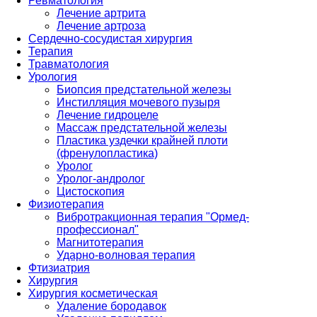
Ревматология
Лечение артрита
Лечение артроза
Сердечно-сосудистая хирургия
Терапия
Травматология
Урология
Биопсия предстательной железы
Инстилляция мочевого пузыря
Лечение гидроцеле
Массаж предстательной железы
Пластика уздечки крайней плоти
(френулопластика)
Уролог
Уролог-андролог
Цистоскопия
Физиотерапия
Вибротракционная терапия "Ормед-
профессионал"
Магнитотерапия
Ударно-волновая терапия
Фтизиатрия
Хирургия
Хирургия косметическая
Удаление бородавок