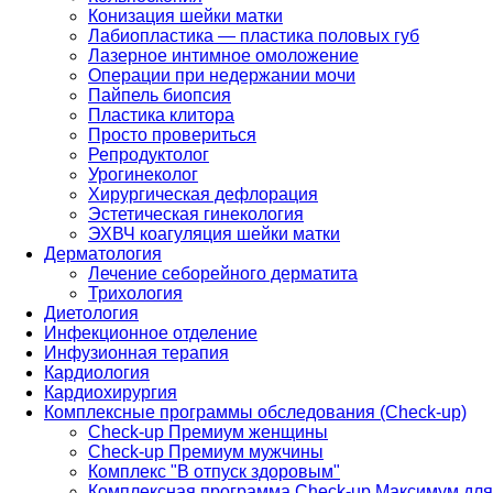
Конизация шейки матки
Лабиопластика — пластика половых губ
Лазерное интимное омоложение
Операции при недержании мочи
Пайпель биопсия
Пластика клитора
Просто провериться
Репродуктолог
Урогинеколог
Хирургическая дефлорация
Эстетическая гинекология
ЭХВЧ коагуляция шейки матки
Дерматология
Лечение себорейного дерматита
Трихология
Диетология
Инфекционное отделение
Инфузионная терапия
Кардиология
Кардиохирургия
Комплексные программы обследования (Check-up)
Check-up Премиум женщины
Check-up Премиум мужчины
Комплекс "В отпуск здоровым"
Комплексная программа Check-up Максимум для