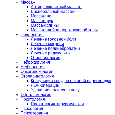
Массаж
Антицеллюлитный массаж
Висцеральный массаж
Массаж ног
Массаж рук
Массаж спины
Массаж шейно-воротниковой зоны
Неврология
Лечение головной боли
Лечение мигрени
Лечение полинейропатии
Лечение радикулита
Отоневрология
Нейрохирургия
Нефрология
Онкогинекология
Отоларингология
Коагуляция сосудов носовой перегородки
ЛОР-операции
Удаление полипов в носу
Офтальмология
Проктология
Проктология хирургическая
Психология
Психотерапия