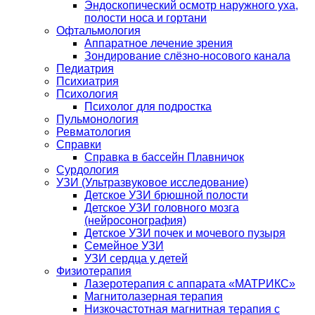
Эндоскопический осмотр наружного уха,
полости носа и гортани
Офтальмология
Аппаратное лечение зрения
Зондирование слёзно-носового канала
Педиатрия
Психиатрия
Психология
Психолог для подростка
Пульмонология
Ревматология
Справки
Справка в бассейн Плавничок
Сурдология
УЗИ (Ультразвуковое исследование)
Детское УЗИ брюшной полости
Детское УЗИ головного мозга
(нейросонография)
Детское УЗИ почек и мочевого пузыря
Семейное УЗИ
УЗИ сердца у детей
Физиотерапия
Лазеротерапия с аппарата «МАТРИКС»
Магнитолазерная терапия
Низкочастотная магнитная терапия с