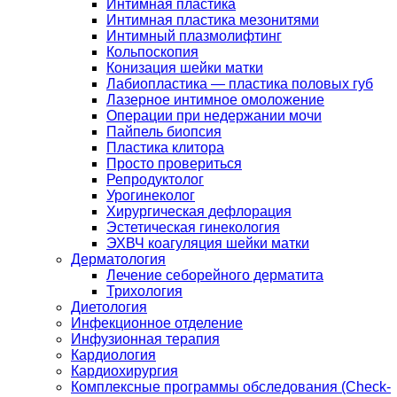
Интимная пластика
Интимная пластика мезонитями
Интимный плазмолифтинг
Кольпоскопия
Конизация шейки матки
Лабиопластика — пластика половых губ
Лазерное интимное омоложение
Операции при недержании мочи
Пайпель биопсия
Пластика клитора
Просто провериться
Репродуктолог
Урогинеколог
Хирургическая дефлорация
Эстетическая гинекология
ЭХВЧ коагуляция шейки матки
Дерматология
Лечение себорейного дерматита
Трихология
Диетология
Инфекционное отделение
Инфузионная терапия
Кардиология
Кардиохирургия
Комплексные программы обследования (Check-