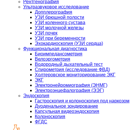
Рентгенография
Ультразвуковое исследование
Допплерография
УЗИ брюшной полости
УЗИ коленного сустава
УЗИ молочной железы
УЗИ почек
УЗИ при беременности
Эхокардиоскопия (УЗИ сердца)
Функциональная диагностика
Биоимпедансометрия
Велоэргометрия
Водородный дыхательный тест
Спирометрия (исследование ФВД)
Холтеровское мониторирование ЭКГ
ЭКГ
Электронейромиография (ЭНМГ)
Электроэнцефалография (ЭЭГ)
Эндоскопия
Гастроскопия и колоноскопия под наркозом
Дуоденальное зондирование
Капсульная видеоэндоскопия
Колоноскопия
ФГДС