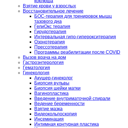
коклюша
Взятие крови у взрослых
Восстановительное лечение
БОС-терапия для тренировок мышц
тазового дна
ГелиОкс терапия
Гирудотерапия
Интервальная гипо-гиперокситерапия
Озонотерапия
Прессотерапия
Программы реабилитации после СOVID
Вызов врача на дом
Гастроэнтерология
Гематология
Гинекология
Акушер-гинеколог
Биопсия вульвы
Биопсия шейки матки
Вагинопластика
Введение внутриматочной спирали
Ведение беременности
Взятие мазка
Видеокольпоскопия
Инсеминация
Интимная контурная пластика