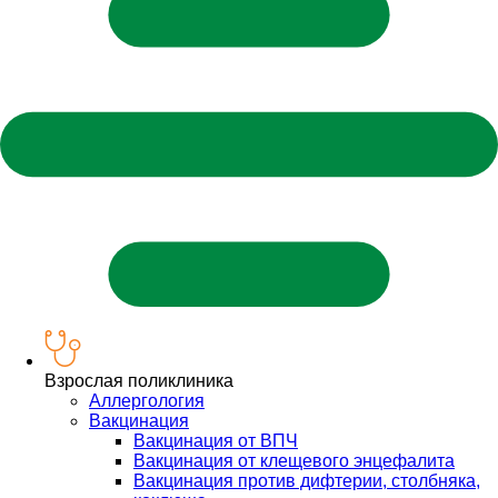
Взрослая поликлиника
Аллергология
Вакцинация
Вакцинация от ВПЧ
Вакцинация от клещевого энцефалита
Вакцинация против дифтерии, столбняка,