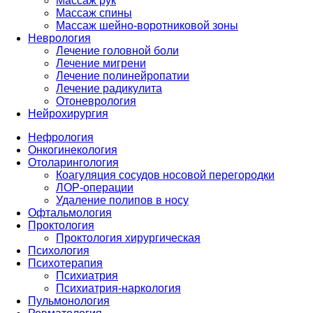
Массаж рук
Массаж спины
Массаж шейно-воротниковой зоны
Неврология
Лечение головной боли
Лечение мигрени
Лечение полинейропатии
Лечение радикулита
Отоневрология
Нейрохирургия
Нефрология
Онкогинекология
Отоларингология
Коагуляция сосудов носовой перегородки
ЛОР-операции
Удаление полипов в носу
Офтальмология
Проктология
Проктология хирургическая
Психология
Психотерапия
Психиатрия
Психиатрия-наркология
Пульмонология