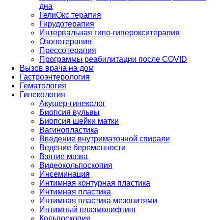
дна
ГелиОкс терапия
Гирудотерапия
Интервальная гипо-гиперокситерапия
Озонотерапия
Прессотерапия
Программы реабилитации после СOVID
Вызов врача на дом
Гастроэнтерология
Гематология
Гинекология
Акушер-гинеколог
Биопсия вульвы
Биопсия шейки матки
Вагинопластика
Введение внутриматочной спирали
Ведение беременности
Взятие мазка
Видеокольпоскопия
Инсеминация
Интимная контурная пластика
Интимная пластика
Интимная пластика мезонитями
Интимный плазмолифтинг
Кольпоскопия