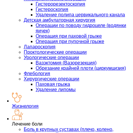
Гистерорезектоскопия
Гистероскопия
Удаление полипа цервикального канала
Детская амбулаторная хирургия
Операции по поводу гидроцеле (водянки
яичек)
Операция при паховой грыже
Операция при пупочной грыже
Лапароскопия
Проктологические операции
Урологические операции
Вазэктомия (Вазорезекция)
Обрезание крайней плоти (циркумцизия)
Флебология
Хирургические операции
Паховая грыжа
Удаление липомы
Жизнелогия
Лечение боли
Боль в крупных суставах (плечо, колено,