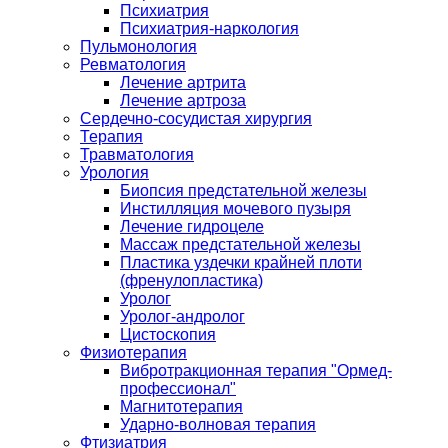
Психиатрия
Психиатрия-наркология
Пульмонология
Ревматология
Лечение артрита
Лечение артроза
Сердечно-сосудистая хирургия
Терапия
Травматология
Урология
Биопсия предстательной железы
Инстилляция мочевого пузыря
Лечение гидроцеле
Массаж предстательной железы
Пластика уздечки крайней плоти
(френулопластика)
Уролог
Уролог-андролог
Цистоскопия
Физиотерапия
Вибротракционная терапия "Ормед-
профессионал"
Магнитотерапия
Ударно-волновая терапия
Фтизиатрия