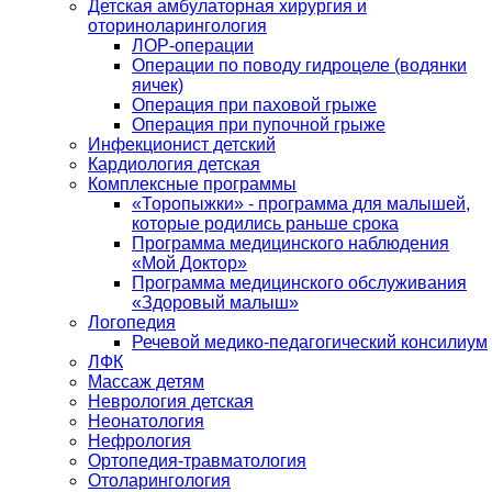
Детская амбулаторная хирургия и
оториноларингология
ЛОР-операции
Операции по поводу гидроцеле (водянки
яичек)
Операция при паховой грыже
Операция при пупочной грыже
Инфекционист детский
Кардиология детская
Комплексные программы
«Торопыжки» - программа для малышей,
которые родились раньше срока
Программа медицинского наблюдения
«Мой Доктор»
Программа медицинского обслуживания
«Здоровый малыш»
Логопедия
Речевой медико-педагогический консилиум
ЛФК
Массаж детям
Неврология детская
Неонатология
Нефрология
Ортопедия-травматология
Отоларингология