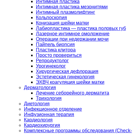
Интимная пластика
Интимная пластика мезонитями
Интимный плазмолифтинг
Кольпоскопия
Конизация шейки матки
Лабиопластика — пластика половых губ
Лазерное интимное омоложение
Операции при недержании мочи
Пайпель биопсия
Пластика клитора
Просто провериться
Репродуктолог
Урогинеколог
Хирургическая дефлорация
Эстетическая гинекология
ЭХВЧ коагуляция шейки матки
Дерматология
Лечение себорейного дерматита
Трихология
Диетология
Инфекционное отделение
Инфузионная терапия
Кардиология
Кардиохирургия
Комплексные программы обследования (Check-