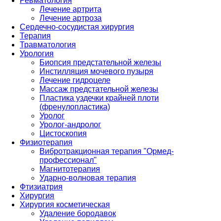
Ревматология
Лечение артрита
Лечение артроза
Сердечно-сосудистая хирургия
Терапия
Травматология
Урология
Биопсия предстательной железы
Инстилляция мочевого пузыря
Лечение гидроцеле
Массаж предстательной железы
Пластика уздечки крайней плоти
(френулопластика)
Уролог
Уролог-андролог
Цистоскопия
Физиотерапия
Вибротракционная терапия "Ормед-
профессионал"
Магнитотерапия
Ударно-волновая терапия
Фтизиатрия
Хирургия
Хирургия косметическая
Удаление бородавок