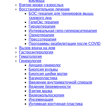
коклюша
Взятие крови у взрослых
Восстановительное лечение
БОС-терапия для тренировок мышц
тазового дна
ГелиОкс терапия
Гирудотерапия
Интервальная гипо-гиперокситерапия
Озонотерапия
Прессотерапия
Программы реабилитации после СOVID
Вызов врача на дом
Гастроэнтерология
Гематология
Гинекология
Акушер-гинеколог
Биопсия вульвы
Биопсия шейки матки
Вагинопластика
Введение внутриматочной спирали
Ведение беременности
Взятие мазка
Видеокольпоскопия
Инсеминация
Интимная контурная пластика