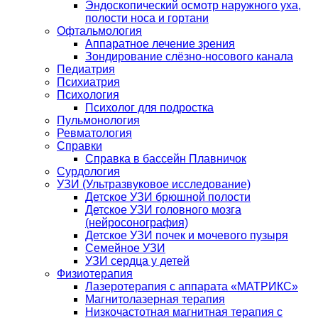
Эндоскопический осмотр наружного уха,
полости носа и гортани
Офтальмология
Аппаратное лечение зрения
Зондирование слёзно-носового канала
Педиатрия
Психиатрия
Психология
Психолог для подростка
Пульмонология
Ревматология
Справки
Справка в бассейн Плавничок
Сурдология
УЗИ (Ультразвуковое исследование)
Детское УЗИ брюшной полости
Детское УЗИ головного мозга
(нейросонография)
Детское УЗИ почек и мочевого пузыря
Семейное УЗИ
УЗИ сердца у детей
Физиотерапия
Лазеротерапия с аппарата «МАТРИКС»
Магнитолазерная терапия
Низкочастотная магнитная терапия с