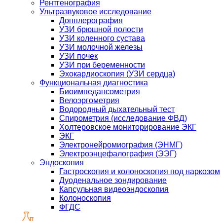
Рентгенография
Ультразвуковое исследование
Допплерография
УЗИ брюшной полости
УЗИ коленного сустава
УЗИ молочной железы
УЗИ почек
УЗИ при беременности
Эхокардиоскопия (УЗИ сердца)
Функциональная диагностика
Биоимпедансометрия
Велоэргометрия
Водородный дыхательный тест
Спирометрия (исследование ФВД)
Холтеровское мониторирование ЭКГ
ЭКГ
Электронейромиография (ЭНМГ)
Электроэнцефалография (ЭЭГ)
Эндоскопия
Гастроскопия и колоноскопия под наркозом
Дуоденальное зондирование
Капсульная видеоэндоскопия
Колоноскопия
ФГДС