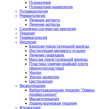
Психиатрия
Психиатрия-наркология
Пульмонология
Ревматология
Лечение артрита
Лечение артроза
Сердечно-сосудистая хирургия
Терапия
Травматология
Урология
Биопсия предстательной железы
Инстилляция мочевого пузыря
Лечение гидроцеле
Массаж предстательной железы
Пластика уздечки крайней плоти
(френулопластика)
Уролог
Уролог-андролог
Цистоскопия
Физиотерапия
Вибротракционная терапия "Ормед-
профессионал"
Магнитотерапия
Ударно-волновая терапия
Фтизиатрия