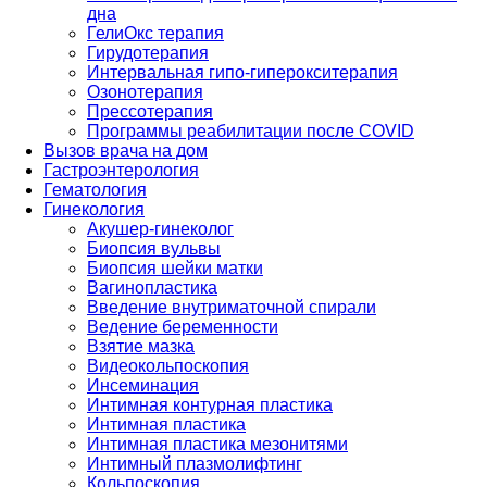
дна
ГелиОкс терапия
Гирудотерапия
Интервальная гипо-гиперокситерапия
Озонотерапия
Прессотерапия
Программы реабилитации после СOVID
Вызов врача на дом
Гастроэнтерология
Гематология
Гинекология
Акушер-гинеколог
Биопсия вульвы
Биопсия шейки матки
Вагинопластика
Введение внутриматочной спирали
Ведение беременности
Взятие мазка
Видеокольпоскопия
Инсеминация
Интимная контурная пластика
Интимная пластика
Интимная пластика мезонитями
Интимный плазмолифтинг
Кольпоскопия