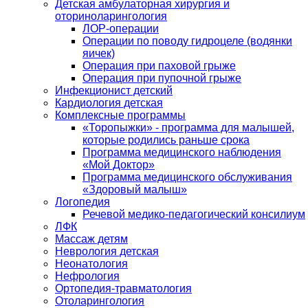
Детская амбулаторная хирургия и
оториноларингология
ЛОР-операции
Операции по поводу гидроцеле (водянки
яичек)
Операция при паховой грыже
Операция при пупочной грыже
Инфекционист детский
Кардиология детская
Комплексные программы
«Торопыжки» - программа для малышей,
которые родились раньше срока
Программа медицинского наблюдения
«Мой Доктор»
Программа медицинского обслуживания
«Здоровый малыш»
Логопедия
Речевой медико-педагогический консилиум
ЛФК
Массаж детям
Неврология детская
Неонатология
Нефрология
Ортопедия-травматология
Отоларингология