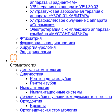
аппарата «Градиент-4М»
УВЧ-терапия на аппарате УВЧ-30.03
Ультразвуковая аэрозольная терапия с
аппарата «УЗОЛ-01-КАВИТАР»
Ультрафиолетовое облучение с аппарата
«Солнышко»
Электротерапия с комплексного аппарата-
комбайна «МУСТАНГ-ФИЗИО»
Фтизиатрия
Функциональная диагностика
Хирургия-урология
Эндокринология
Стоматология
Детская стоматология
Диагностика
Рентген детских зубов
Рентген зубов
Имплантология
Имплантационные системы
Лечение зубов в условиях медикаментозного сна
Ортодонтия
Брекеты
Ортопедическая стоматология