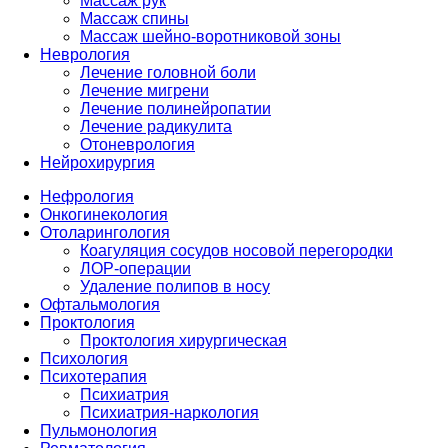
Массаж рук
Массаж спины
Массаж шейно-воротниковой зоны
Неврология
Лечение головной боли
Лечение мигрени
Лечение полинейропатии
Лечение радикулита
Отоневрология
Нейрохирургия
Нефрология
Онкогинекология
Отоларингология
Коагуляция сосудов носовой перегородки
ЛОР-операции
Удаление полипов в носу
Офтальмология
Проктология
Проктология хирургическая
Психология
Психотерапия
Психиатрия
Психиатрия-наркология
Пульмонология