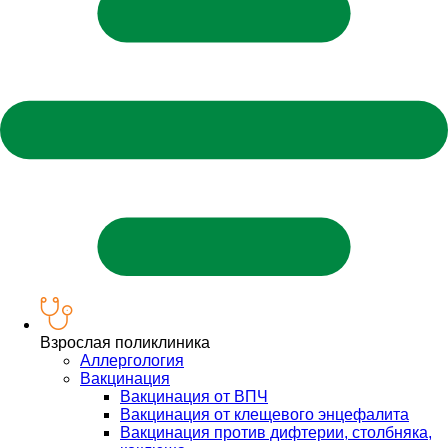
Взрослая поликлиника
Аллергология
Вакцинация
Вакцинация от ВПЧ
Вакцинация от клещевого энцефалита
Вакцинация против дифтерии, столбняка,