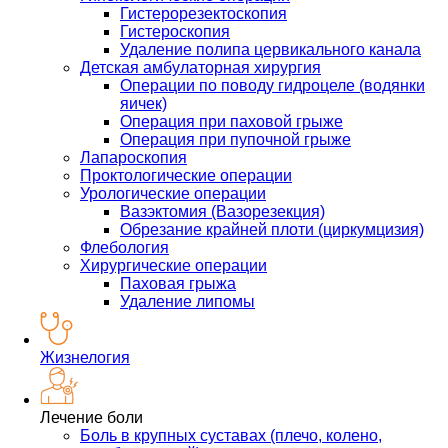
Гистерорезектоскопия
Гистероскопия
Удаление полипа цервикального канала
Детская амбулаторная хирургия
Операции по поводу гидроцеле (водянки
яичек)
Операция при паховой грыже
Операция при пупочной грыже
Лапароскопия
Проктологические операции
Урологические операции
Вазэктомия (Вазорезекция)
Обрезание крайней плоти (циркумцизия)
Флебология
Хирургические операции
Паховая грыжа
Удаление липомы
Жизнелогия
Лечение боли
Боль в крупных суставах (плечо, колено,