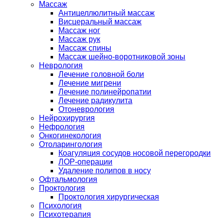
Массаж
Антицеллюлитный массаж
Висцеральный массаж
Массаж ног
Массаж рук
Массаж спины
Массаж шейно-воротниковой зоны
Неврология
Лечение головной боли
Лечение мигрени
Лечение полинейропатии
Лечение радикулита
Отоневрология
Нейрохирургия
Нефрология
Онкогинекология
Отоларингология
Коагуляция сосудов носовой перегородки
ЛОР-операции
Удаление полипов в носу
Офтальмология
Проктология
Проктология хирургическая
Психология
Психотерапия