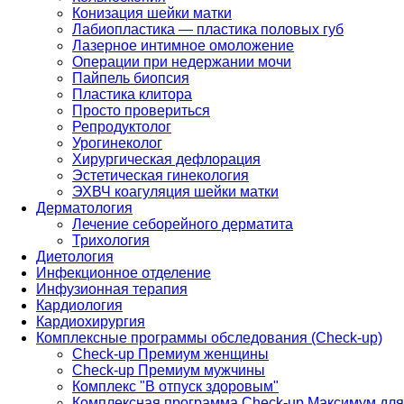
Конизация шейки матки
Лабиопластика — пластика половых губ
Лазерное интимное омоложение
Операции при недержании мочи
Пайпель биопсия
Пластика клитора
Просто провериться
Репродуктолог
Урогинеколог
Хирургическая дефлорация
Эстетическая гинекология
ЭХВЧ коагуляция шейки матки
Дерматология
Лечение себорейного дерматита
Трихология
Диетология
Инфекционное отделение
Инфузионная терапия
Кардиология
Кардиохирургия
Комплексные программы обследования (Check-up)
Check-up Премиум женщины
Check-up Премиум мужчины
Комплекс "В отпуск здоровым"
Комплексная программа Check-up Максимум для