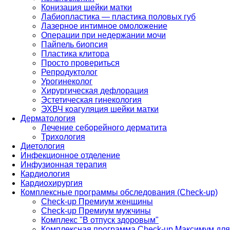
Конизация шейки матки
Лабиопластика — пластика половых губ
Лазерное интимное омоложение
Операции при недержании мочи
Пайпель биопсия
Пластика клитора
Просто провериться
Репродуктолог
Урогинеколог
Хирургическая дефлорация
Эстетическая гинекология
ЭХВЧ коагуляция шейки матки
Дерматология
Лечение себорейного дерматита
Трихология
Диетология
Инфекционное отделение
Инфузионная терапия
Кардиология
Кардиохирургия
Комплексные программы обследования (Check-up)
Check-up Премиум женщины
Check-up Премиум мужчины
Комплекс "В отпуск здоровым"
Комплексная программа Check-up Максимум для