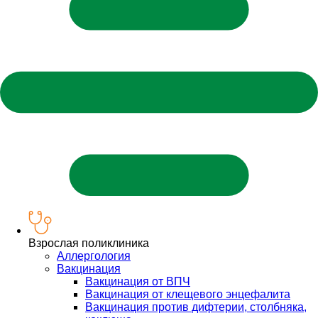
Взрослая поликлиника
Аллергология
Вакцинация
Вакцинация от ВПЧ
Вакцинация от клещевого энцефалита
Вакцинация против дифтерии, столбняка,