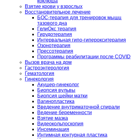
коклюша
Взятие крови у взрослых
Восстановительное лечение
БОС-терапия для тренировок мышц
тазового дна
ГелиОкс терапия
Гирудотерапия
Интервальная гипо-гиперокситерапия
Озонотерапия
Прессотерапия
Программы реабилитации после СOVID
Вызов врача на дом
Гастроэнтерология
Гематология
Гинекология
Акушер-гинеколог
Биопсия вульвы
Биопсия шейки матки
Вагинопластика
Введение внутриматочной спирали
Ведение беременности
Взятие мазка
Видеокольпоскопия
Инсеминация
Интимная контурная пластика