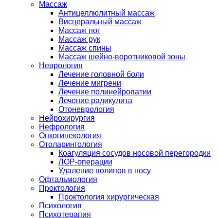
Массаж
Антицеллюлитный массаж
Висцеральный массаж
Массаж ног
Массаж рук
Массаж спины
Массаж шейно-воротниковой зоны
Неврология
Лечение головной боли
Лечение мигрени
Лечение полинейропатии
Лечение радикулита
Отоневрология
Нейрохирургия
Нефрология
Онкогинекология
Отоларингология
Коагуляция сосудов носовой перегородки
ЛОР-операции
Удаление полипов в носу
Офтальмология
Проктология
Проктология хирургическая
Психология
Психотерапия