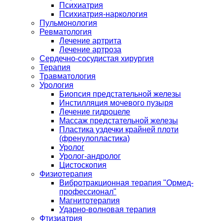
Психиатрия
Психиатрия-наркология
Пульмонология
Ревматология
Лечение артрита
Лечение артроза
Сердечно-сосудистая хирургия
Терапия
Травматология
Урология
Биопсия предстательной железы
Инстилляция мочевого пузыря
Лечение гидроцеле
Массаж предстательной железы
Пластика уздечки крайней плоти
(френулопластика)
Уролог
Уролог-андролог
Цистоскопия
Физиотерапия
Вибротракционная терапия "Ормед-
профессионал"
Магнитотерапия
Ударно-волновая терапия
Фтизиатрия