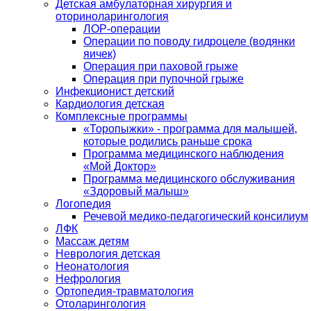
Детская амбулаторная хирургия и
оториноларингология
ЛОР-операции
Операции по поводу гидроцеле (водянки
яичек)
Операция при паховой грыже
Операция при пупочной грыже
Инфекционист детский
Кардиология детская
Комплексные программы
«Торопыжки» - программа для малышей,
которые родились раньше срока
Программа медицинского наблюдения
«Мой Доктор»
Программа медицинского обслуживания
«Здоровый малыш»
Логопедия
Речевой медико-педагогический консилиум
ЛФК
Массаж детям
Неврология детская
Неонатология
Нефрология
Ортопедия-травматология
Отоларингология