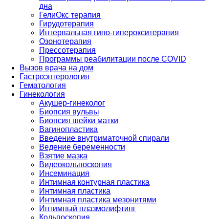
дна
ГелиОкс терапия
Гирудотерапия
Интервальная гипо-гиперокситерапия
Озонотерапия
Прессотерапия
Программы реабилитации после СOVID
Вызов врача на дом
Гастроэнтерология
Гематология
Гинекология
Акушер-гинеколог
Биопсия вульвы
Биопсия шейки матки
Вагинопластика
Введение внутриматочной спирали
Ведение беременности
Взятие мазка
Видеокольпоскопия
Инсеминация
Интимная контурная пластика
Интимная пластика
Интимная пластика мезонитями
Интимный плазмолифтинг
Кольпоскопия