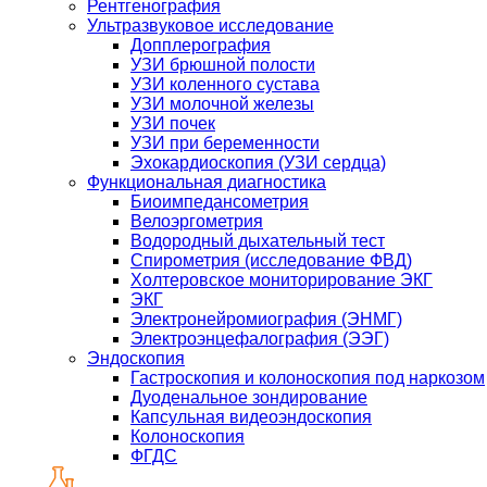
Рентгенография
Ультразвуковое исследование
Допплерография
УЗИ брюшной полости
УЗИ коленного сустава
УЗИ молочной железы
УЗИ почек
УЗИ при беременности
Эхокардиоскопия (УЗИ сердца)
Функциональная диагностика
Биоимпедансометрия
Велоэргометрия
Водородный дыхательный тест
Спирометрия (исследование ФВД)
Холтеровское мониторирование ЭКГ
ЭКГ
Электронейромиография (ЭНМГ)
Электроэнцефалография (ЭЭГ)
Эндоскопия
Гастроскопия и колоноскопия под наркозом
Дуоденальное зондирование
Капсульная видеоэндоскопия
Колоноскопия
ФГДС