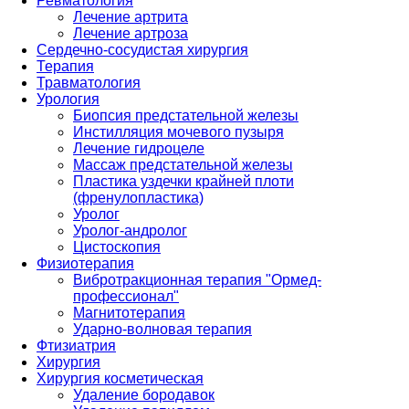
Ревматология
Лечение артрита
Лечение артроза
Сердечно-сосудистая хирургия
Терапия
Травматология
Урология
Биопсия предстательной железы
Инстилляция мочевого пузыря
Лечение гидроцеле
Массаж предстательной железы
Пластика уздечки крайней плоти
(френулопластика)
Уролог
Уролог-андролог
Цистоскопия
Физиотерапия
Вибротракционная терапия "Ормед-
профессионал"
Магнитотерапия
Ударно-волновая терапия
Фтизиатрия
Хирургия
Хирургия косметическая
Удаление бородавок