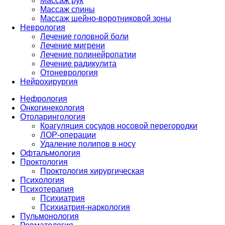
Массаж рук
Массаж спины
Массаж шейно-воротниковой зоны
Неврология
Лечение головной боли
Лечение мигрени
Лечение полинейропатии
Лечение радикулита
Отоневрология
Нейрохирургия
Нефрология
Онкогинекология
Отоларингология
Коагуляция сосудов носовой перегородки
ЛОР-операции
Удаление полипов в носу
Офтальмология
Проктология
Проктология хирургическая
Психология
Психотерапия
Психиатрия
Психиатрия-наркология
Пульмонология