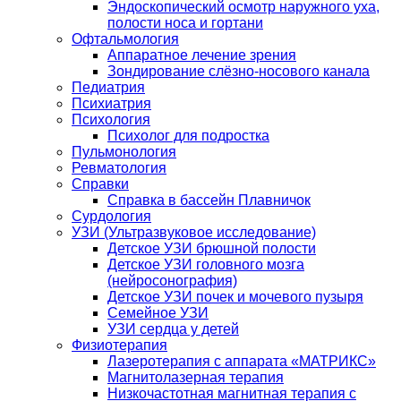
Эндоскопический осмотр наружного уха,
полости носа и гортани
Офтальмология
Аппаратное лечение зрения
Зондирование слёзно-носового канала
Педиатрия
Психиатрия
Психология
Психолог для подростка
Пульмонология
Ревматология
Справки
Справка в бассейн Плавничок
Сурдология
УЗИ (Ультразвуковое исследование)
Детское УЗИ брюшной полости
Детское УЗИ головного мозга
(нейросонография)
Детское УЗИ почек и мочевого пузыря
Семейное УЗИ
УЗИ сердца у детей
Физиотерапия
Лазеротерапия с аппарата «МАТРИКС»
Магнитолазерная терапия
Низкочастотная магнитная терапия с