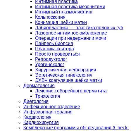
Интимная пластика
Интимная пластика мезонитями
Интимный плазмолифтинг
Кольпоскопия
Конизация шейки матки
Лабиопластика — пластика половых губ
Лазерное интимное омоложение
Операции при недержании мочи
Пайпель биопсия
Пластика клитора
Просто провериться
Репродуктолог
Урогинеколог
Хирургическая дефлорация
Эстетическая гинекология
ЭХВЧ коагуляция шейки матки
Дерматология
Лечение себорейного дерматита
Трихология
Диетология
Инфекционное отделение
Инфузионная терапия
Кардиология
Кардиохирургия
Комплексные программы обследования (Check-