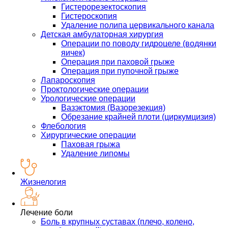
Гистерорезектоскопия
Гистероскопия
Удаление полипа цервикального канала
Детская амбулаторная хирургия
Операции по поводу гидроцеле (водянки
яичек)
Операция при паховой грыже
Операция при пупочной грыже
Лапароскопия
Проктологические операции
Урологические операции
Вазэктомия (Вазорезекция)
Обрезание крайней плоти (циркумцизия)
Флебология
Хирургические операции
Паховая грыжа
Удаление липомы
Жизнелогия
Лечение боли
Боль в крупных суставах (плечо, колено,