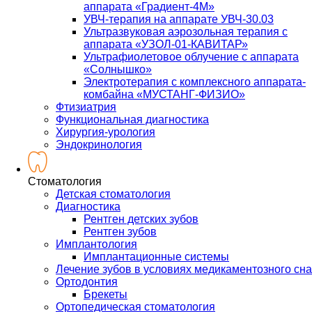
аппарата «Градиент-4М»
УВЧ-терапия на аппарате УВЧ-30.03
Ультразвуковая аэрозольная терапия с
аппарата «УЗОЛ-01-КАВИТАР»
Ультрафиолетовое облучение с аппарата
«Солнышко»
Электротерапия с комплексного аппарата-
комбайна «МУСТАНГ-ФИЗИО»
Фтизиатрия
Функциональная диагностика
Хирургия-урология
Эндокринология
Стоматология
Детская стоматология
Диагностика
Рентген детских зубов
Рентген зубов
Имплантология
Имплантационные системы
Лечение зубов в условиях медикаментозного сна
Ортодонтия
Брекеты
Ортопедическая стоматология