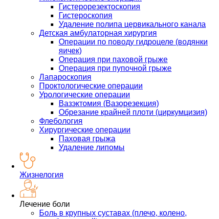
Гистерорезектоскопия
Гистероскопия
Удаление полипа цервикального канала
Детская амбулаторная хирургия
Операции по поводу гидроцеле (водянки
яичек)
Операция при паховой грыже
Операция при пупочной грыже
Лапароскопия
Проктологические операции
Урологические операции
Вазэктомия (Вазорезекция)
Обрезание крайней плоти (циркумцизия)
Флебология
Хирургические операции
Паховая грыжа
Удаление липомы
Жизнелогия
Лечение боли
Боль в крупных суставах (плечо, колено,