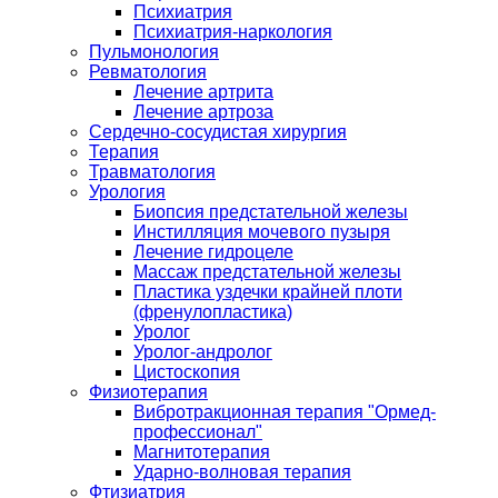
Психиатрия
Психиатрия-наркология
Пульмонология
Ревматология
Лечение артрита
Лечение артроза
Сердечно-сосудистая хирургия
Терапия
Травматология
Урология
Биопсия предстательной железы
Инстилляция мочевого пузыря
Лечение гидроцеле
Массаж предстательной железы
Пластика уздечки крайней плоти
(френулопластика)
Уролог
Уролог-андролог
Цистоскопия
Физиотерапия
Вибротракционная терапия "Ормед-
профессионал"
Магнитотерапия
Ударно-волновая терапия
Фтизиатрия