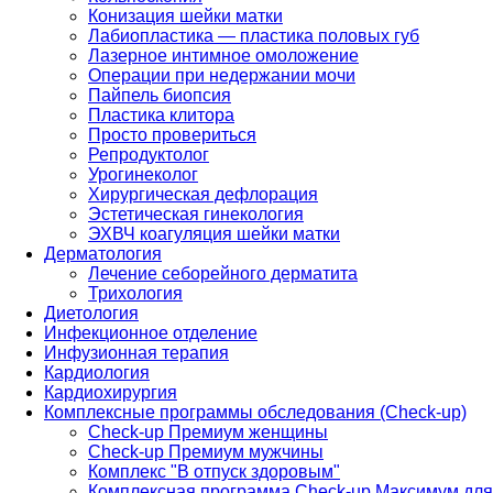
Конизация шейки матки
Лабиопластика — пластика половых губ
Лазерное интимное омоложение
Операции при недержании мочи
Пайпель биопсия
Пластика клитора
Просто провериться
Репродуктолог
Урогинеколог
Хирургическая дефлорация
Эстетическая гинекология
ЭХВЧ коагуляция шейки матки
Дерматология
Лечение себорейного дерматита
Трихология
Диетология
Инфекционное отделение
Инфузионная терапия
Кардиология
Кардиохирургия
Комплексные программы обследования (Check-up)
Check-up Премиум женщины
Check-up Премиум мужчины
Комплекс "В отпуск здоровым"
Комплексная программа Check-up Максимум для