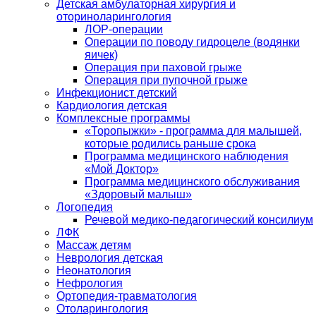
Детская амбулаторная хирургия и
оториноларингология
ЛОР-операции
Операции по поводу гидроцеле (водянки
яичек)
Операция при паховой грыже
Операция при пупочной грыже
Инфекционист детский
Кардиология детская
Комплексные программы
«Торопыжки» - программа для малышей,
которые родились раньше срока
Программа медицинского наблюдения
«Мой Доктор»
Программа медицинского обслуживания
«Здоровый малыш»
Логопедия
Речевой медико-педагогический консилиум
ЛФК
Массаж детям
Неврология детская
Неонатология
Нефрология
Ортопедия-травматология
Отоларингология