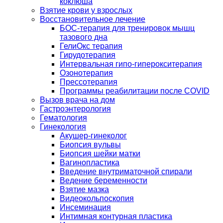
коклюша
Взятие крови у взрослых
Восстановительное лечение
БОС-терапия для тренировок мышц
тазового дна
ГелиОкс терапия
Гирудотерапия
Интервальная гипо-гиперокситерапия
Озонотерапия
Прессотерапия
Программы реабилитации после СOVID
Вызов врача на дом
Гастроэнтерология
Гематология
Гинекология
Акушер-гинеколог
Биопсия вульвы
Биопсия шейки матки
Вагинопластика
Введение внутриматочной спирали
Ведение беременности
Взятие мазка
Видеокольпоскопия
Инсеминация
Интимная контурная пластика