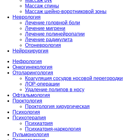
Массаж рук
Массаж спины
Массаж шейно-воротниковой зоны
Неврология
Лечение головной боли
Лечение мигрени
Лечение полинейропатии
Лечение радикулита
Отоневрология
Нейрохирургия
Нефрология
Онкогинекология
Отоларингология
Коагуляция сосудов носовой перегородки
ЛОР-операции
Удаление полипов в носу
Офтальмология
Проктология
Проктология хирургическая
Психология
Психотерапия
Психиатрия
Психиатрия-наркология
Пульмонология