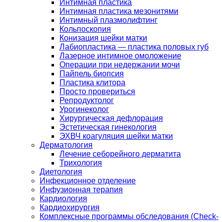
Интимная пластика
Интимная пластика мезонитями
Интимный плазмолифтинг
Кольпоскопия
Конизация шейки матки
Лабиопластика — пластика половых губ
Лазерное интимное омоложение
Операции при недержании мочи
Пайпель биопсия
Пластика клитора
Просто провериться
Репродуктолог
Урогинеколог
Хирургическая дефлорация
Эстетическая гинекология
ЭХВЧ коагуляция шейки матки
Дерматология
Лечение себорейного дерматита
Трихология
Диетология
Инфекционное отделение
Инфузионная терапия
Кардиология
Кардиохирургия
Комплексные программы обследования (Check-