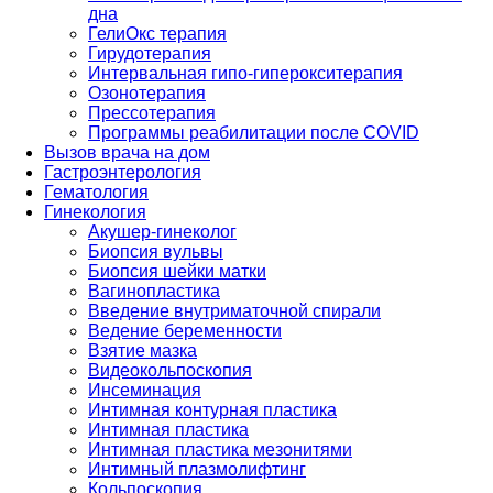
дна
ГелиОкс терапия
Гирудотерапия
Интервальная гипо-гиперокситерапия
Озонотерапия
Прессотерапия
Программы реабилитации после СOVID
Вызов врача на дом
Гастроэнтерология
Гематология
Гинекология
Акушер-гинеколог
Биопсия вульвы
Биопсия шейки матки
Вагинопластика
Введение внутриматочной спирали
Ведение беременности
Взятие мазка
Видеокольпоскопия
Инсеминация
Интимная контурная пластика
Интимная пластика
Интимная пластика мезонитями
Интимный плазмолифтинг
Кольпоскопия