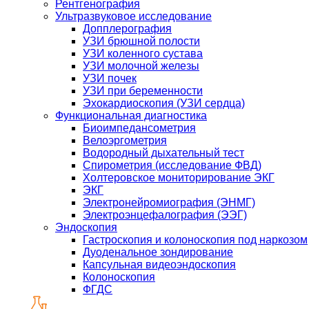
Рентгенография
Ультразвуковое исследование
Допплерография
УЗИ брюшной полости
УЗИ коленного сустава
УЗИ молочной железы
УЗИ почек
УЗИ при беременности
Эхокардиоскопия (УЗИ сердца)
Функциональная диагностика
Биоимпедансометрия
Велоэргометрия
Водородный дыхательный тест
Спирометрия (исследование ФВД)
Холтеровское мониторирование ЭКГ
ЭКГ
Электронейромиография (ЭНМГ)
Электроэнцефалография (ЭЭГ)
Эндоскопия
Гастроскопия и колоноскопия под наркозом
Дуоденальное зондирование
Капсульная видеоэндоскопия
Колоноскопия
ФГДС