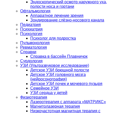
Эндоскопический осмотр наружного уха,
полости носа и гортани
Офтальмология
Аппаратное лечение зрения
Зондирование слёзно-носового канала
Педиатрия
Психиатрия
Психология
Психолог для подростка
Пульмонология
Ревматология
Справки
Справка в бассейн Плавничок
Сурдология
УЗИ (Ультразвуковое исследование)
Детское УЗИ брюшной полости
Детское УЗИ головного мозга
(нейросонография)
Детское УЗИ почек и мочевого пузыря
Семейное УЗИ
УЗИ сердца у детей
Физиотерапия
Лазеротерапия с аппарата «МАТРИКС»
Магнитолазерная терапия
Низкочастотная магнитная терапия с