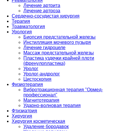
Ревматология
Лечение артрита
Лечение артроза
Сердечно-сосудистая хирургия
Терапия
Травматология
Урология
Биопсия предстательной железы
Инстилляция мочевого пузыря
Лечение гидроцеле
Массаж предстательной железы
Пластика уздечки крайней плоти
(френулопластика)
Уролог
Уролог-андролог
Цистоскопия
Физиотерапия
Вибротракционная терапия "Ормед-
профессионал"
Магнитотерапия
Ударно-волновая терапия
Фтизиатрия
Хирургия
Хирургия косметическая
Удаление бородавок