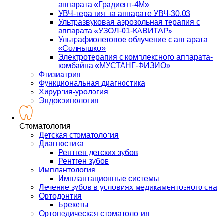
аппарата «Градиент-4М»
УВЧ-терапия на аппарате УВЧ-30.03
Ультразвуковая аэрозольная терапия с
аппарата «УЗОЛ-01-КАВИТАР»
Ультрафиолетовое облучение с аппарата
«Солнышко»
Электротерапия с комплексного аппарата-
комбайна «МУСТАНГ-ФИЗИО»
Фтизиатрия
Функциональная диагностика
Хирургия-урология
Эндокринология
Стоматология
Детская стоматология
Диагностика
Рентген детских зубов
Рентген зубов
Имплантология
Имплантационные системы
Лечение зубов в условиях медикаментозного сна
Ортодонтия
Брекеты
Ортопедическая стоматология