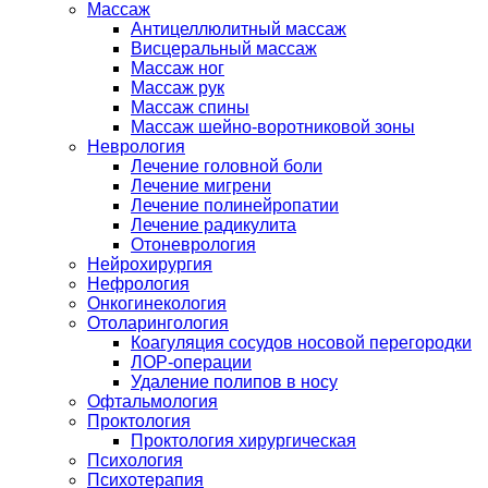
Массаж
Антицеллюлитный массаж
Висцеральный массаж
Массаж ног
Массаж рук
Массаж спины
Массаж шейно-воротниковой зоны
Неврология
Лечение головной боли
Лечение мигрени
Лечение полинейропатии
Лечение радикулита
Отоневрология
Нейрохирургия
Нефрология
Онкогинекология
Отоларингология
Коагуляция сосудов носовой перегородки
ЛОР-операции
Удаление полипов в носу
Офтальмология
Проктология
Проктология хирургическая
Психология
Психотерапия