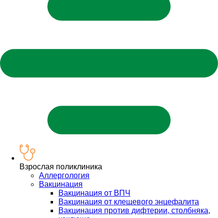
Взрослая поликлиника
Аллергология
Вакцинация
Вакцинация от ВПЧ
Вакцинация от клещевого энцефалита
Вакцинация против дифтерии, столбняка,