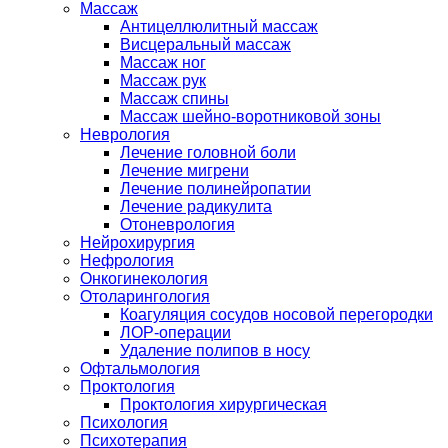
Массаж
Антицеллюлитный массаж
Висцеральный массаж
Массаж ног
Массаж рук
Массаж спины
Массаж шейно-воротниковой зоны
Неврология
Лечение головной боли
Лечение мигрени
Лечение полинейропатии
Лечение радикулита
Отоневрология
Нейрохирургия
Нефрология
Онкогинекология
Отоларингология
Коагуляция сосудов носовой перегородки
ЛОР-операции
Удаление полипов в носу
Офтальмология
Проктология
Проктология хирургическая
Психология
Психотерапия