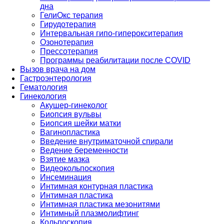
дна
ГелиОкс терапия
Гирудотерапия
Интервальная гипо-гиперокситерапия
Озонотерапия
Прессотерапия
Программы реабилитации после СOVID
Вызов врача на дом
Гастроэнтерология
Гематология
Гинекология
Акушер-гинеколог
Биопсия вульвы
Биопсия шейки матки
Вагинопластика
Введение внутриматочной спирали
Ведение беременности
Взятие мазка
Видеокольпоскопия
Инсеминация
Интимная контурная пластика
Интимная пластика
Интимная пластика мезонитями
Интимный плазмолифтинг
Кольпоскопия