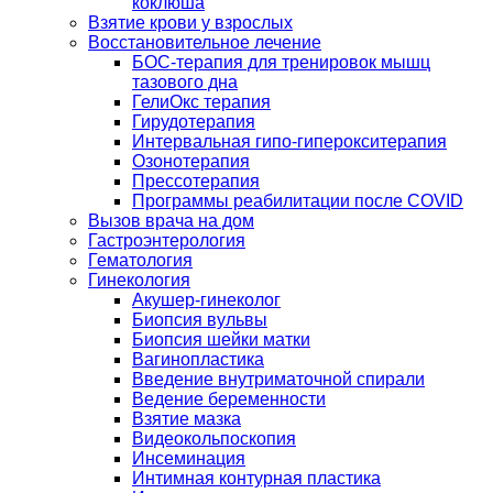
коклюша
Взятие крови у взрослых
Восстановительное лечение
БОС-терапия для тренировок мышц
тазового дна
ГелиОкс терапия
Гирудотерапия
Интервальная гипо-гиперокситерапия
Озонотерапия
Прессотерапия
Программы реабилитации после СOVID
Вызов врача на дом
Гастроэнтерология
Гематология
Гинекология
Акушер-гинеколог
Биопсия вульвы
Биопсия шейки матки
Вагинопластика
Введение внутриматочной спирали
Ведение беременности
Взятие мазка
Видеокольпоскопия
Инсеминация
Интимная контурная пластика