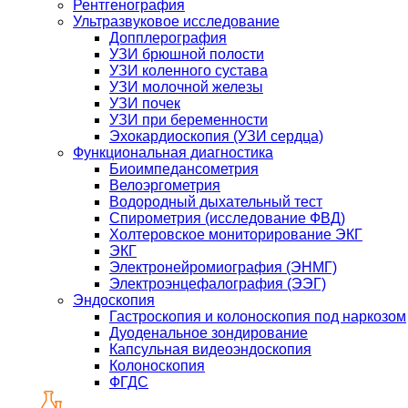
Рентгенография
Ультразвуковое исследование
Допплерография
УЗИ брюшной полости
УЗИ коленного сустава
УЗИ молочной железы
УЗИ почек
УЗИ при беременности
Эхокардиоскопия (УЗИ сердца)
Функциональная диагностика
Биоимпедансометрия
Велоэргометрия
Водородный дыхательный тест
Спирометрия (исследование ФВД)
Холтеровское мониторирование ЭКГ
ЭКГ
Электронейромиография (ЭНМГ)
Электроэнцефалография (ЭЭГ)
Эндоскопия
Гастроскопия и колоноскопия под наркозом
Дуоденальное зондирование
Капсульная видеоэндоскопия
Колоноскопия
ФГДС