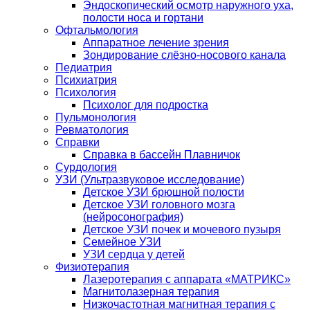
Эндоскопический осмотр наружного уха,
полости носа и гортани
Офтальмология
Аппаратное лечение зрения
Зондирование слёзно-носового канала
Педиатрия
Психиатрия
Психология
Психолог для подростка
Пульмонология
Ревматология
Справки
Справка в бассейн Плавничок
Сурдология
УЗИ (Ультразвуковое исследование)
Детское УЗИ брюшной полости
Детское УЗИ головного мозга
(нейросонография)
Детское УЗИ почек и мочевого пузыря
Семейное УЗИ
УЗИ сердца у детей
Физиотерапия
Лазеротерапия с аппарата «МАТРИКС»
Магнитолазерная терапия
Низкочастотная магнитная терапия с