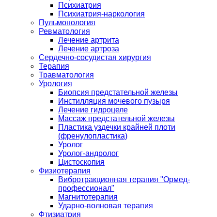
Психиатрия
Психиатрия-наркология
Пульмонология
Ревматология
Лечение артрита
Лечение артроза
Сердечно-сосудистая хирургия
Терапия
Травматология
Урология
Биопсия предстательной железы
Инстилляция мочевого пузыря
Лечение гидроцеле
Массаж предстательной железы
Пластика уздечки крайней плоти
(френулопластика)
Уролог
Уролог-андролог
Цистоскопия
Физиотерапия
Вибротракционная терапия "Ормед-
профессионал"
Магнитотерапия
Ударно-волновая терапия
Фтизиатрия