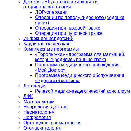
Детская амбулаторная хирургия и
оториноларингология
ЛОР-операции
Операции по поводу гидроцеле (водянки
яичек)
Операция при паховой грыже
Операция при пупочной грыже
Инфекционист детский
Кардиология детская
Комплексные программы
«Торопыжки» - программа для малышей,
которые родились раньше срока
Программа медицинского наблюдения
«Мой Доктор»
Программа медицинского обслуживания
«Здоровый малыш»
Логопедия
Речевой медико-педагогический консилиум
ЛФК
Массаж детям
Неврология детская
Неонатология
Нефрология
Ортопедия-травматология
Отоларингология