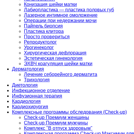
Конизация шейки матки
Лабиопластика — пластика половых губ
Лазерное интимное омоложение
Операции при недержании мочи
Пайпель биопсия
Пластика клитора
Просто провериться
Репродуктолог
Урогинеколог
Хирургическая дефлорация
Эстетическая гинекология
ЭХВЧ коагуляция шейки матки
Дерматология
Лечение себорейного дерматита
Трихология
Диетология
Инфекционное отделение
Инфузионная терапия
Кардиология
Кардиохирургия
Комплексные программы обследования (Check-up)
Check-up Премиум женщины
Check-up Премиум мужчины
Комплекс "В отпуск здоровым"
Комплексная программа Check-up Максимум для