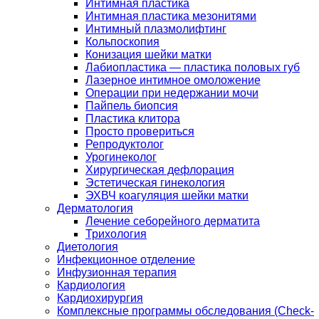
Интимная пластика
Интимная пластика мезонитями
Интимный плазмолифтинг
Кольпоскопия
Конизация шейки матки
Лабиопластика — пластика половых губ
Лазерное интимное омоложение
Операции при недержании мочи
Пайпель биопсия
Пластика клитора
Просто провериться
Репродуктолог
Урогинеколог
Хирургическая дефлорация
Эстетическая гинекология
ЭХВЧ коагуляция шейки матки
Дерматология
Лечение себорейного дерматита
Трихология
Диетология
Инфекционное отделение
Инфузионная терапия
Кардиология
Кардиохирургия
Комплексные программы обследования (Check-