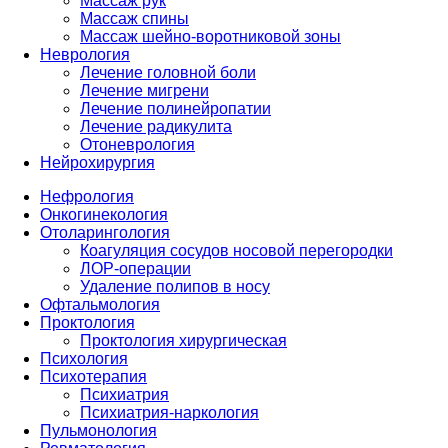
Массаж рук
Массаж спины
Массаж шейно-воротниковой зоны
Неврология
Лечение головной боли
Лечение мигрени
Лечение полинейропатии
Лечение радикулита
Отоневрология
Нейрохирургия
Нефрология
Онкогинекология
Отоларингология
Коагуляция сосудов носовой перегородки
ЛОР-операции
Удаление полипов в носу
Офтальмология
Проктология
Проктология хирургическая
Психология
Психотерапия
Психиатрия
Психиатрия-наркология
Пульмонология