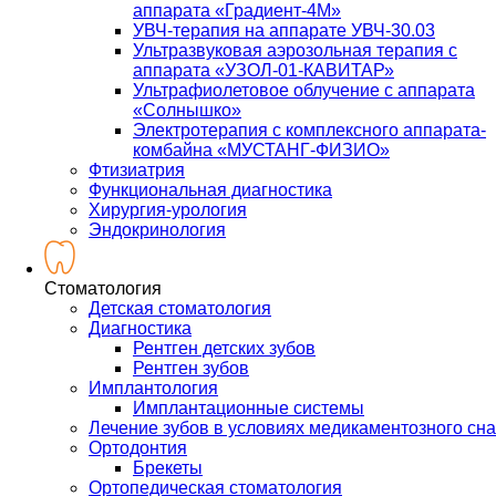
аппарата «Градиент-4М»
УВЧ-терапия на аппарате УВЧ-30.03
Ультразвуковая аэрозольная терапия с
аппарата «УЗОЛ-01-КАВИТАР»
Ультрафиолетовое облучение с аппарата
«Солнышко»
Электротерапия с комплексного аппарата-
комбайна «МУСТАНГ-ФИЗИО»
Фтизиатрия
Функциональная диагностика
Хирургия-урология
Эндокринология
Стоматология
Детская стоматология
Диагностика
Рентген детских зубов
Рентген зубов
Имплантология
Имплантационные системы
Лечение зубов в условиях медикаментозного сна
Ортодонтия
Брекеты
Ортопедическая стоматология