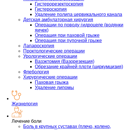
Гистерорезектоскопия
Гистероскопия
Удаление полипа цервикального канала
Детская амбулаторная хирургия
Операции по поводу гидроцеле (водянки
яичек)
Операция при паховой грыже
Операция при пупочной грыже
Лапароскопия
Проктологические операции
Урологические операции
Вазэктомия (Вазорезекция)
Обрезание крайней плоти (циркумцизия)
Флебология
Хирургические операции
Паховая грыжа
Удаление липомы
Жизнелогия
Лечение боли
Боль в крупных суставах (плечо, колено,