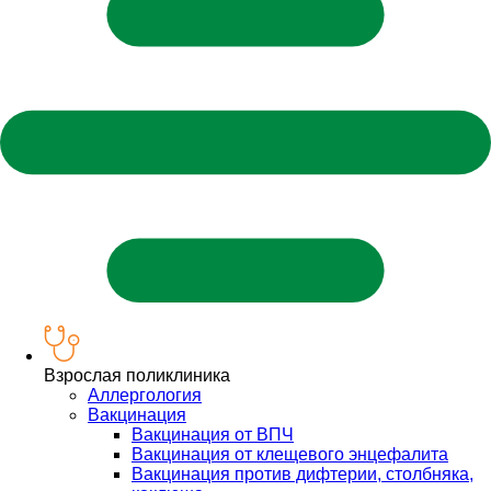
Взрослая поликлиника
Аллергология
Вакцинация
Вакцинация от ВПЧ
Вакцинация от клещевого энцефалита
Вакцинация против дифтерии, столбняка,