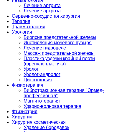
Ревматология
Лечение артрита
Лечение артроза
Сердечно-сосудистая хирургия
Терапия
Травматология
Урология
Биопсия предстательной железы
Инстилляция мочевого пузыря
Лечение гидроцеле
Массаж предстательной железы
Пластика уздечки крайней плоти
(френулопластика)
Уролог
Уролог-андролог
Цистоскопия
Физиотерапия
Вибротракционная терапия "Ормед-
профессионал"
Магнитотерапия
Ударно-волновая терапия
Фтизиатрия
Хирургия
Хирургия косметическая
Удаление бородавок