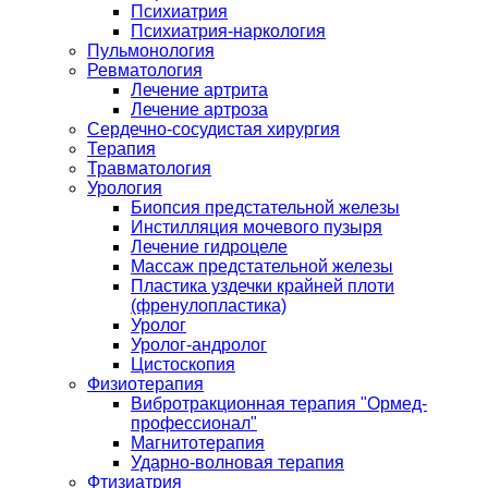
Психиатрия
Психиатрия-наркология
Пульмонология
Ревматология
Лечение артрита
Лечение артроза
Сердечно-сосудистая хирургия
Терапия
Травматология
Урология
Биопсия предстательной железы
Инстилляция мочевого пузыря
Лечение гидроцеле
Массаж предстательной железы
Пластика уздечки крайней плоти
(френулопластика)
Уролог
Уролог-андролог
Цистоскопия
Физиотерапия
Вибротракционная терапия "Ормед-
профессионал"
Магнитотерапия
Ударно-волновая терапия
Фтизиатрия