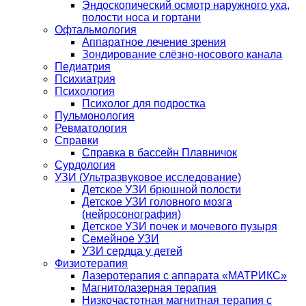
Эндоскопический осмотр наружного уха,
полости носа и гортани
Офтальмология
Аппаратное лечение зрения
Зондирование слёзно-носового канала
Педиатрия
Психиатрия
Психология
Психолог для подростка
Пульмонология
Ревматология
Справки
Справка в бассейн Плавничок
Сурдология
УЗИ (Ультразвуковое исследование)
Детское УЗИ брюшной полости
Детское УЗИ головного мозга
(нейросонография)
Детское УЗИ почек и мочевого пузыря
Семейное УЗИ
УЗИ сердца у детей
Физиотерапия
Лазеротерапия с аппарата «МАТРИКС»
Магнитолазерная терапия
Низкочастотная магнитная терапия с