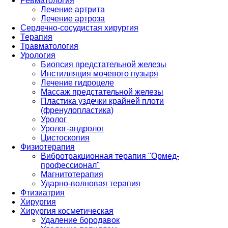
Ревматология
Лечение артрита
Лечение артроза
Сердечно-сосудистая хирургия
Терапия
Травматология
Урология
Биопсия предстательной железы
Инстилляция мочевого пузыря
Лечение гидроцеле
Массаж предстательной железы
Пластика уздечки крайней плоти
(френулопластика)
Уролог
Уролог-андролог
Цистоскопия
Физиотерапия
Вибротракционная терапия "Ормед-
профессионал"
Магнитотерапия
Ударно-волновая терапия
Фтизиатрия
Хирургия
Хирургия косметическая
Удаление бородавок