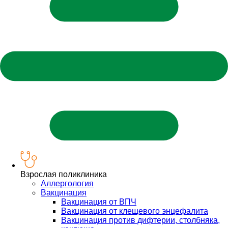
Взрослая поликлиника
Аллергология
Вакцинация
Вакцинация от ВПЧ
Вакцинация от клещевого энцефалита
Вакцинация против дифтерии, столбняка,