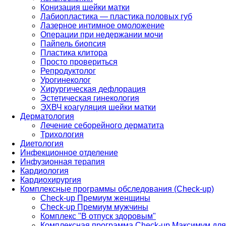
Конизация шейки матки
Лабиопластика — пластика половых губ
Лазерное интимное омоложение
Операции при недержании мочи
Пайпель биопсия
Пластика клитора
Просто провериться
Репродуктолог
Урогинеколог
Хирургическая дефлорация
Эстетическая гинекология
ЭХВЧ коагуляция шейки матки
Дерматология
Лечение себорейного дерматита
Трихология
Диетология
Инфекционное отделение
Инфузионная терапия
Кардиология
Кардиохирургия
Комплексные программы обследования (Check-up)
Check-up Премиум женщины
Check-up Премиум мужчины
Комплекс "В отпуск здоровым"
Комплексная программа Check-up Максимум для