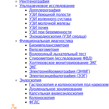
Рентгенография
Ультразвуковое исследование
Допплерография
УЗИ брюшной полости
УЗИ коленного сустава
УЗИ молочной железы
УЗИ почек
УЗИ при беременности
Эхокардиоскопия (УЗИ сердца)
Функциональная диагностика
Биоимпедансометрия
Велоэргометрия
Водородный дыхательный тест
Спирометрия (исследование ФВД)
Холтеровское мониторирование ЭКГ
ЭКГ
Электронейромиография (ЭНМГ)
Электроэнцефалография (ЭЭГ)
Эндоскопия
Гастроскопия и колоноскопия под наркозом
Дуоденальное зондирование
Капсульная видеоэндоскопия
Колоноскопия
ФГДС