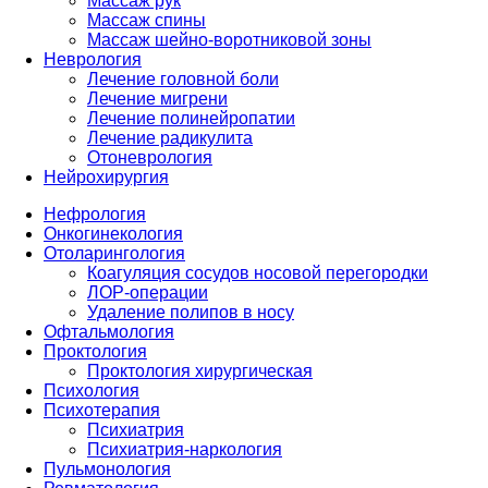
Массаж рук
Массаж спины
Массаж шейно-воротниковой зоны
Неврология
Лечение головной боли
Лечение мигрени
Лечение полинейропатии
Лечение радикулита
Отоневрология
Нейрохирургия
Нефрология
Онкогинекология
Отоларингология
Коагуляция сосудов носовой перегородки
ЛОР-операции
Удаление полипов в носу
Офтальмология
Проктология
Проктология хирургическая
Психология
Психотерапия
Психиатрия
Психиатрия-наркология
Пульмонология