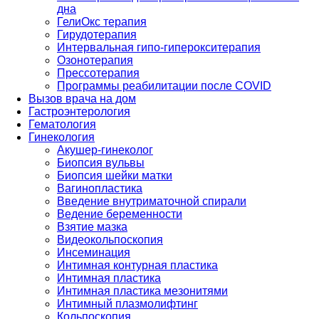
дна
ГелиОкс терапия
Гирудотерапия
Интервальная гипо-гиперокситерапия
Озонотерапия
Прессотерапия
Программы реабилитации после СOVID
Вызов врача на дом
Гастроэнтерология
Гематология
Гинекология
Акушер-гинеколог
Биопсия вульвы
Биопсия шейки матки
Вагинопластика
Введение внутриматочной спирали
Ведение беременности
Взятие мазка
Видеокольпоскопия
Инсеминация
Интимная контурная пластика
Интимная пластика
Интимная пластика мезонитями
Интимный плазмолифтинг
Кольпоскопия