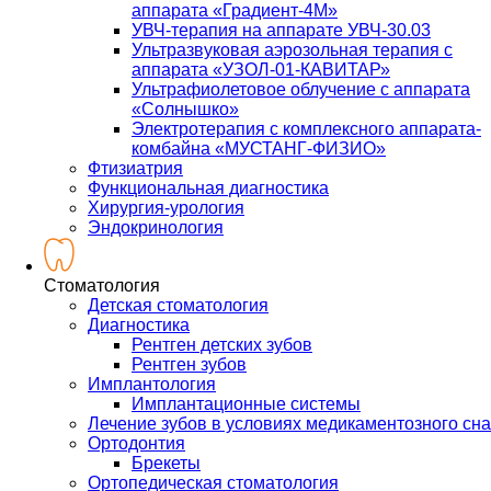
аппарата «Градиент-4М»
УВЧ-терапия на аппарате УВЧ-30.03
Ультразвуковая аэрозольная терапия с
аппарата «УЗОЛ-01-КАВИТАР»
Ультрафиолетовое облучение с аппарата
«Солнышко»
Электротерапия с комплексного аппарата-
комбайна «МУСТАНГ-ФИЗИО»
Фтизиатрия
Функциональная диагностика
Хирургия-урология
Эндокринология
Стоматология
Детская стоматология
Диагностика
Рентген детских зубов
Рентген зубов
Имплантология
Имплантационные системы
Лечение зубов в условиях медикаментозного сна
Ортодонтия
Брекеты
Ортопедическая стоматология