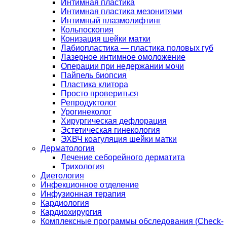
Интимная пластика
Интимная пластика мезонитями
Интимный плазмолифтинг
Кольпоскопия
Конизация шейки матки
Лабиопластика — пластика половых губ
Лазерное интимное омоложение
Операции при недержании мочи
Пайпель биопсия
Пластика клитора
Просто провериться
Репродуктолог
Урогинеколог
Хирургическая дефлорация
Эстетическая гинекология
ЭХВЧ коагуляция шейки матки
Дерматология
Лечение себорейного дерматита
Трихология
Диетология
Инфекционное отделение
Инфузионная терапия
Кардиология
Кардиохирургия
Комплексные программы обследования (Check-