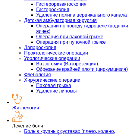
Гистерорезектоскопия
Гистероскопия
Удаление полипа цервикального канала
Детская амбулаторная хирургия
Операции по поводу гидроцеле (водянки
яичек)
Операция при паховой грыже
Операция при пупочной грыже
Лапароскопия
Проктологические операции
Урологические операции
Вазэктомия (Вазорезекция)
Обрезание крайней плоти (циркумцизия)
Флебология
Хирургические операции
Паховая грыжа
Удаление липомы
Жизнелогия
Лечение боли
Боль в крупных суставах (плечо, колено,