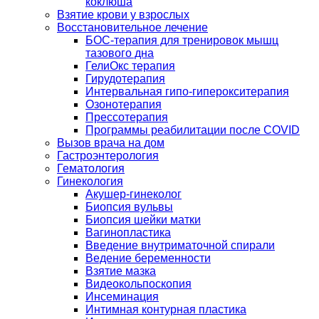
коклюша
Взятие крови у взрослых
Восстановительное лечение
БОС-терапия для тренировок мышц
тазового дна
ГелиОкс терапия
Гирудотерапия
Интервальная гипо-гиперокситерапия
Озонотерапия
Прессотерапия
Программы реабилитации после СOVID
Вызов врача на дом
Гастроэнтерология
Гематология
Гинекология
Акушер-гинеколог
Биопсия вульвы
Биопсия шейки матки
Вагинопластика
Введение внутриматочной спирали
Ведение беременности
Взятие мазка
Видеокольпоскопия
Инсеминация
Интимная контурная пластика