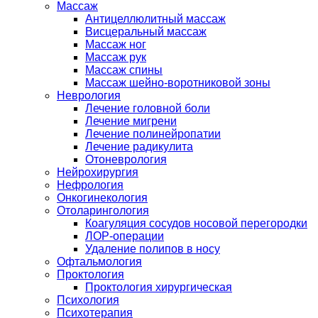
Массаж
Антицеллюлитный массаж
Висцеральный массаж
Массаж ног
Массаж рук
Массаж спины
Массаж шейно-воротниковой зоны
Неврология
Лечение головной боли
Лечение мигрени
Лечение полинейропатии
Лечение радикулита
Отоневрология
Нейрохирургия
Нефрология
Онкогинекология
Отоларингология
Коагуляция сосудов носовой перегородки
ЛОР-операции
Удаление полипов в носу
Офтальмология
Проктология
Проктология хирургическая
Психология
Психотерапия