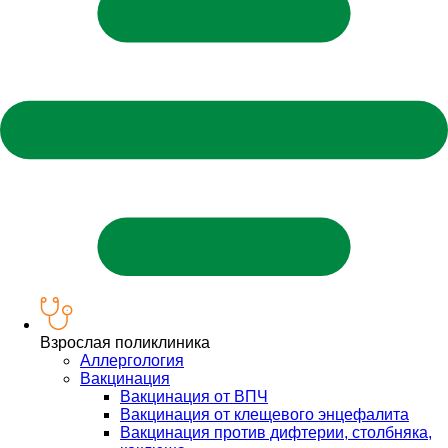
Взрослая поликлиника
Аллергология
Вакцинация
Вакцинация от ВПЧ
Вакцинация от клещевого энцефалита
Вакцинация против дифтерии, столбняка,