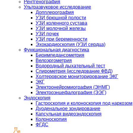
Рентгенография
Ультразвуковое исследование
Допплерография
УЗИ брюшной полости
УЗИ коленного сустава
УЗИ молочной железы
УЗИ почек
УЗИ при беременности
Эхокардиоскопия (УЗИ сердца)
Функциональная диагностика
Биоимпедансометрия
Велоэргометрия
Водородный дыхательный тест
Спирометрия (исследование ФВД)
Холтеровское мониторирование ЭКГ
ЭКГ
Электронейромиография (ЭНМГ)
Электроэнцефалография (ЭЭГ)
Эндоскопия
Гастроскопия и колоноскопия под наркозом
Дуоденальное зондирование
Капсульная видеоэндоскопия
Колоноскопия
ФГДС