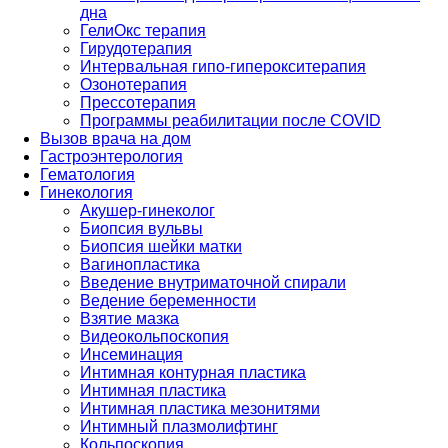
дна
ГелиОкс терапия
Гирудотерапия
Интервальная гипо-гиперокситерапия
Озонотерапия
Прессотерапия
Программы реабилитации после СOVID
Вызов врача на дом
Гастроэнтерология
Гематология
Гинекология
Акушер-гинеколог
Биопсия вульвы
Биопсия шейки матки
Вагинопластика
Введение внутриматочной спирали
Ведение беременности
Взятие мазка
Видеокольпоскопия
Инсеминация
Интимная контурная пластика
Интимная пластика
Интимная пластика мезонитями
Интимный плазмолифтинг
Кольпоскопия