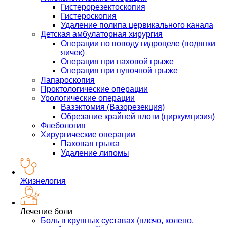
Гистерорезектоскопия
Гистероскопия
Удаление полипа цервикального канала
Детская амбулаторная хирургия
Операции по поводу гидроцеле (водянки
яичек)
Операция при паховой грыже
Операция при пупочной грыже
Лапароскопия
Проктологические операции
Урологические операции
Вазэктомия (Вазорезекция)
Обрезание крайней плоти (циркумцизия)
Флебология
Хирургические операции
Паховая грыжа
Удаление липомы
Жизнелогия
Лечение боли
Боль в крупных суставах (плечо, колено,