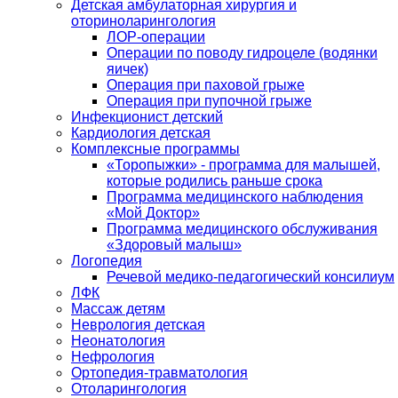
Детская амбулаторная хирургия и
оториноларингология
ЛОР-операции
Операции по поводу гидроцеле (водянки
яичек)
Операция при паховой грыже
Операция при пупочной грыже
Инфекционист детский
Кардиология детская
Комплексные программы
«Торопыжки» - программа для малышей,
которые родились раньше срока
Программа медицинского наблюдения
«Мой Доктор»
Программа медицинского обслуживания
«Здоровый малыш»
Логопедия
Речевой медико-педагогический консилиум
ЛФК
Массаж детям
Неврология детская
Неонатология
Нефрология
Ортопедия-травматология
Отоларингология