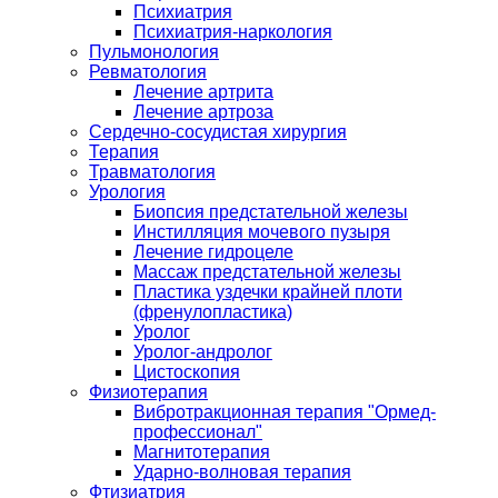
Психиатрия
Психиатрия-наркология
Пульмонология
Ревматология
Лечение артрита
Лечение артроза
Сердечно-сосудистая хирургия
Терапия
Травматология
Урология
Биопсия предстательной железы
Инстилляция мочевого пузыря
Лечение гидроцеле
Массаж предстательной железы
Пластика уздечки крайней плоти
(френулопластика)
Уролог
Уролог-андролог
Цистоскопия
Физиотерапия
Вибротракционная терапия "Ормед-
профессионал"
Магнитотерапия
Ударно-волновая терапия
Фтизиатрия