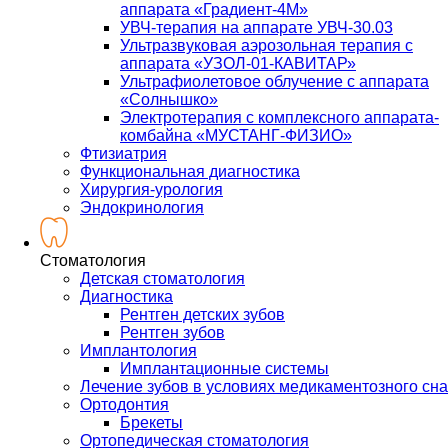
аппарата «Градиент-4М»
УВЧ-терапия на аппарате УВЧ-30.03
Ультразвуковая аэрозольная терапия с
аппарата «УЗОЛ-01-КАВИТАР»
Ультрафиолетовое облучение с аппарата
«Солнышко»
Электротерапия с комплексного аппарата-
комбайна «МУСТАНГ-ФИЗИО»
Фтизиатрия
Функциональная диагностика
Хирургия-урология
Эндокринология
Стоматология
Детская стоматология
Диагностика
Рентген детских зубов
Рентген зубов
Имплантология
Имплантационные системы
Лечение зубов в условиях медикаментозного сна
Ортодонтия
Брекеты
Ортопедическая стоматология