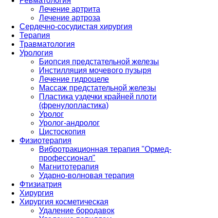
Ревматология
Лечение артрита
Лечение артроза
Сердечно-сосудистая хирургия
Терапия
Травматология
Урология
Биопсия предстательной железы
Инстилляция мочевого пузыря
Лечение гидроцеле
Массаж предстательной железы
Пластика уздечки крайней плоти
(френулопластика)
Уролог
Уролог-андролог
Цистоскопия
Физиотерапия
Вибротракционная терапия "Ормед-
профессионал"
Магнитотерапия
Ударно-волновая терапия
Фтизиатрия
Хирургия
Хирургия косметическая
Удаление бородавок