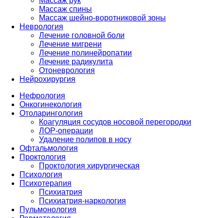
Массаж рук
Массаж спины
Массаж шейно-воротниковой зоны
Неврология
Лечение головной боли
Лечение мигрени
Лечение полинейропатии
Лечение радикулита
Отоневрология
Нейрохирургия
Нефрология
Онкогинекология
Отоларингология
Коагуляция сосудов носовой перегородки
ЛОР-операции
Удаление полипов в носу
Офтальмология
Проктология
Проктология хирургическая
Психология
Психотерапия
Психиатрия
Психиатрия-наркология
Пульмонология