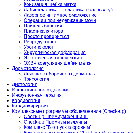
Конизация шейки матки
Лабиопластика — пластика половых губ
Лазерное интимное омоложение
Операции при недержании мочи
Пайпель биопсия
Пластика клитора
Просто провериться
Репродуктолог
Урогинеколог
Хирургическая дефлорация
Эстетическая гинекология
ЭХВЧ коагуляция шейки матки
Дерматология
Лечение себорейного дерматита
Трихология
Диетология
Инфекционное отделение
Инфузионная терапия
Кардиология
Кардиохирургия
Комплексные программы обследования (Check-up)
Check-up Премиум женщины
Check-up Премиум мужчины
Комплекс "В отпуск здоровым"
Комплексная программа Check-up Максимум для