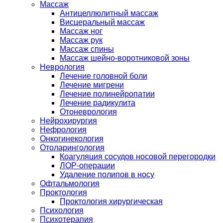
Массаж
Антицеллюлитный массаж
Висцеральный массаж
Массаж ног
Массаж рук
Массаж спины
Массаж шейно-воротниковой зоны
Неврология
Лечение головной боли
Лечение мигрени
Лечение полинейропатии
Лечение радикулита
Отоневрология
Нейрохирургия
Нефрология
Онкогинекология
Отоларингология
Коагуляция сосудов носовой перегородки
ЛОР-операции
Удаление полипов в носу
Офтальмология
Проктология
Проктология хирургическая
Психология
Психотерапия