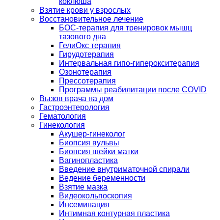
коклюша
Взятие крови у взрослых
Восстановительное лечение
БОС-терапия для тренировок мышц
тазового дна
ГелиОкс терапия
Гирудотерапия
Интервальная гипо-гиперокситерапия
Озонотерапия
Прессотерапия
Программы реабилитации после СOVID
Вызов врача на дом
Гастроэнтерология
Гематология
Гинекология
Акушер-гинеколог
Биопсия вульвы
Биопсия шейки матки
Вагинопластика
Введение внутриматочной спирали
Ведение беременности
Взятие мазка
Видеокольпоскопия
Инсеминация
Интимная контурная пластика