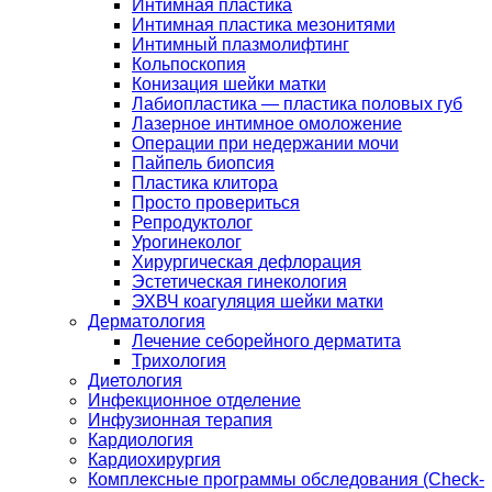
Интимная пластика
Интимная пластика мезонитями
Интимный плазмолифтинг
Кольпоскопия
Конизация шейки матки
Лабиопластика — пластика половых губ
Лазерное интимное омоложение
Операции при недержании мочи
Пайпель биопсия
Пластика клитора
Просто провериться
Репродуктолог
Урогинеколог
Хирургическая дефлорация
Эстетическая гинекология
ЭХВЧ коагуляция шейки матки
Дерматология
Лечение себорейного дерматита
Трихология
Диетология
Инфекционное отделение
Инфузионная терапия
Кардиология
Кардиохирургия
Комплексные программы обследования (Check-