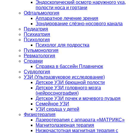
Эндоскопический осмотр наружного уха,
полости носа и гортани
Офтальмология
Аппаратное лечение зрения
Зондирование слёзно-носового канала
Педиатрия
Психиатрия
Психология
Психолог для подростка
Пульмонология
Ревматология
Справки
Справка в бассейн Плавничок
Сурдология
УЗИ (Ультразвуковое исследование)
Детское УЗИ брюшной полости
Детское УЗИ головного мозга
(нейросонография)
Детское УЗИ почек и мочевого пузыря
Семейное УЗИ
УЗИ сердца у детей
Физиотерапия
Лазеротерапия с аппарата «МАТРИКС»
Магнитолазерная терапия
Низкочастотная магнитная терапия с