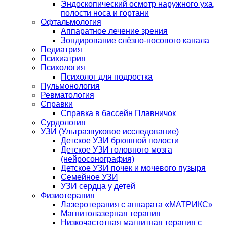
Эндоскопический осмотр наружного уха,
полости носа и гортани
Офтальмология
Аппаратное лечение зрения
Зондирование слёзно-носового канала
Педиатрия
Психиатрия
Психология
Психолог для подростка
Пульмонология
Ревматология
Справки
Справка в бассейн Плавничок
Сурдология
УЗИ (Ультразвуковое исследование)
Детское УЗИ брюшной полости
Детское УЗИ головного мозга
(нейросонография)
Детское УЗИ почек и мочевого пузыря
Семейное УЗИ
УЗИ сердца у детей
Физиотерапия
Лазеротерапия с аппарата «МАТРИКС»
Магнитолазерная терапия
Низкочастотная магнитная терапия с