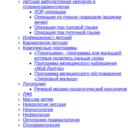
Детская амбулаторная хирургия и
оториноларингология
ЛОР-операции
Операции по поводу гидроцеле (водянки
яичек)
Операция при паховой грыже
Операция при пупочной грыже
Инфекционист детский
Кардиология детская
Комплексные программы
«Торопыжки» - программа для малышей,
которые родились раньше срока
Программа медицинского наблюдения
«Мой Доктор»
Программа медицинского обслуживания
«Здоровый малыш»
Логопедия
Речевой медико-педагогический консилиум
ЛФК
Массаж детям
Неврология детская
Неонатология
Нефрология
Ортопедия-травматология
Отоларингология