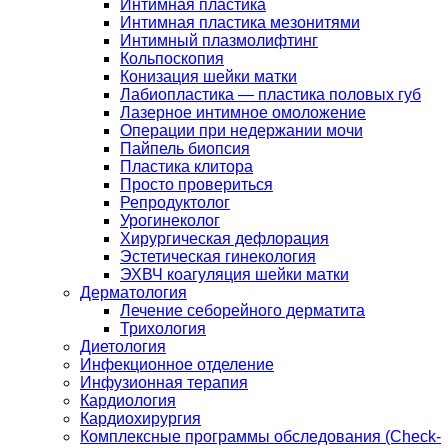
Интимная пластика
Интимная пластика мезонитями
Интимный плазмолифтинг
Кольпоскопия
Конизация шейки матки
Лабиопластика — пластика половых губ
Лазерное интимное омоложение
Операции при недержании мочи
Пайпель биопсия
Пластика клитора
Просто провериться
Репродуктолог
Урогинеколог
Хирургическая дефлорация
Эстетическая гинекология
ЭХВЧ коагуляция шейки матки
Дерматология
Лечение себорейного дерматита
Трихология
Диетология
Инфекционное отделение
Инфузионная терапия
Кардиология
Кардиохирургия
Комплексные программы обследования (Check-