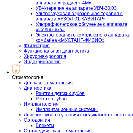
аппарата «Градиент-4М»
УВЧ-терапия на аппарате УВЧ-30.03
Ультразвуковая аэрозольная терапия с
аппарата «УЗОЛ-01-КАВИТАР»
Ультрафиолетовое облучение с аппарата
«Солнышко»
Электротерапия с комплексного аппарата-
комбайна «МУСТАНГ-ФИЗИО»
Фтизиатрия
Функциональная диагностика
Хирургия-урология
Эндокринология
Стоматология
Детская стоматология
Диагностика
Рентген детских зубов
Рентген зубов
Имплантология
Имплантационные системы
Лечение зубов в условиях медикаментозного сна
Ортодонтия
Брекеты
Ортопедическая стоматология