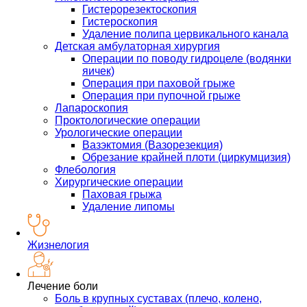
Гистерорезектоскопия
Гистероскопия
Удаление полипа цервикального канала
Детская амбулаторная хирургия
Операции по поводу гидроцеле (водянки
яичек)
Операция при паховой грыже
Операция при пупочной грыже
Лапароскопия
Проктологические операции
Урологические операции
Вазэктомия (Вазорезекция)
Обрезание крайней плоти (циркумцизия)
Флебология
Хирургические операции
Паховая грыжа
Удаление липомы
Жизнелогия
Лечение боли
Боль в крупных суставах (плечо, колено,