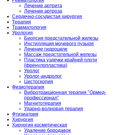
Ревматология
Лечение артрита
Лечение артроза
Сердечно-сосудистая хирургия
Терапия
Травматология
Урология
Биопсия предстательной железы
Инстилляция мочевого пузыря
Лечение гидроцеле
Массаж предстательной железы
Пластика уздечки крайней плоти
(френулопластика)
Уролог
Уролог-андролог
Цистоскопия
Физиотерапия
Вибротракционная терапия "Ормед-
профессионал"
Магнитотерапия
Ударно-волновая терапия
Фтизиатрия
Хирургия
Хирургия косметическая
Удаление бородавок