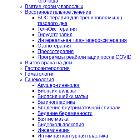
коклюша
Взятие крови у взрослых
Восстановительное лечение
БОС-терапия для тренировок мышц
тазового дна
ГелиОкс терапия
Гирудотерапия
Интервальная гипо-гиперокситерапия
Озонотерапия
Прессотерапия
Программы реабилитации после СOVID
Вызов врача на дом
Гастроэнтерология
Гематология
Гинекология
Акушер-гинеколог
Биопсия вульвы
Биопсия шейки матки
Вагинопластика
Введение внутриматочной спирали
Ведение беременности
Взятие мазка
Видеокольпоскопия
Инсеминация
Интимная контурная пластика