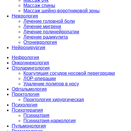
Массаж рук
Массаж спины
Массаж шейно-воротниковой зоны
Неврология
Лечение головной боли
Лечение мигрени
Лечение полинейропатии
Лечение радикулита
Отоневрология
Нейрохирургия
Нефрология
Онкогинекология
Отоларингология
Коагуляция сосудов носовой перегородки
ЛОР-операции
Удаление полипов в носу
Офтальмология
Проктология
Проктология хирургическая
Психология
Психотерапия
Психиатрия
Психиатрия-наркология
Пульмонология