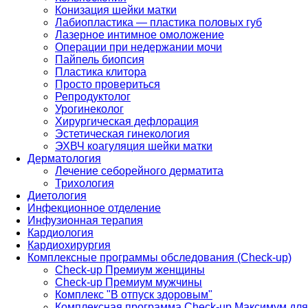
Конизация шейки матки
Лабиопластика — пластика половых губ
Лазерное интимное омоложение
Операции при недержании мочи
Пайпель биопсия
Пластика клитора
Просто провериться
Репродуктолог
Урогинеколог
Хирургическая дефлорация
Эстетическая гинекология
ЭХВЧ коагуляция шейки матки
Дерматология
Лечение себорейного дерматита
Трихология
Диетология
Инфекционное отделение
Инфузионная терапия
Кардиология
Кардиохирургия
Комплексные программы обследования (Check-up)
Check-up Премиум женщины
Check-up Премиум мужчины
Комплекс "В отпуск здоровым"
Комплексная программа Check-up Максимум для