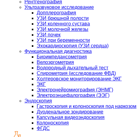
Рентгенография
Ультразвуковое исследование
Допплерография
УЗИ брюшной полости
УЗИ коленного сустава
УЗИ молочной железы
УЗИ почек
УЗИ при беременности
Эхокардиоскопия (УЗИ сердца)
Функциональная диагностика
Биоимпедансометрия
Велоэргометрия
Водородный дыхательный тест
Спирометрия (исследование ФВД)
Холтеровское мониторирование ЭКГ
ЭКГ
Электронейромиография (ЭНМГ)
Электроэнцефалография (ЭЭГ)
Эндоскопия
Гастроскопия и колоноскопия под наркозом
Дуоденальное зондирование
Капсульная видеоэндоскопия
Колоноскопия
ФГДС