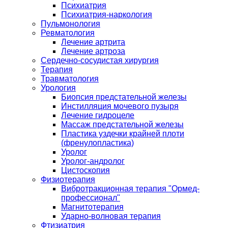
Психиатрия
Психиатрия-наркология
Пульмонология
Ревматология
Лечение артрита
Лечение артроза
Сердечно-сосудистая хирургия
Терапия
Травматология
Урология
Биопсия предстательной железы
Инстилляция мочевого пузыря
Лечение гидроцеле
Массаж предстательной железы
Пластика уздечки крайней плоти
(френулопластика)
Уролог
Уролог-андролог
Цистоскопия
Физиотерапия
Вибротракционная терапия "Ормед-
профессионал"
Магнитотерапия
Ударно-волновая терапия
Фтизиатрия