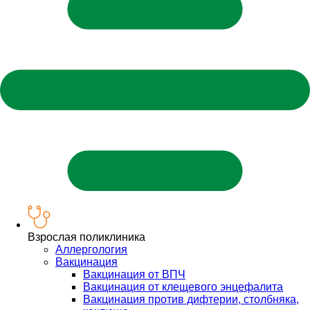
Взрослая поликлиника
Аллергология
Вакцинация
Вакцинация от ВПЧ
Вакцинация от клещевого энцефалита
Вакцинация против дифтерии, столбняка,