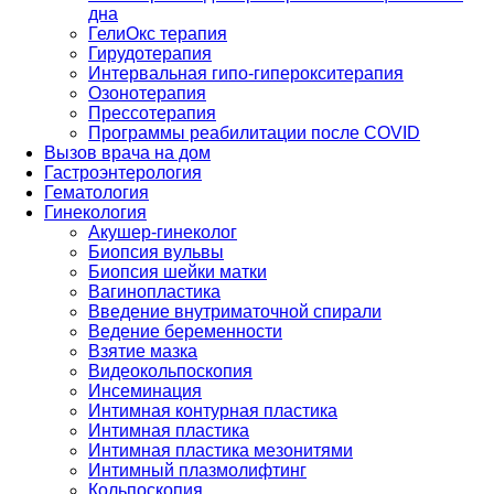
дна
ГелиОкс терапия
Гирудотерапия
Интервальная гипо-гиперокситерапия
Озонотерапия
Прессотерапия
Программы реабилитации после СOVID
Вызов врача на дом
Гастроэнтерология
Гематология
Гинекология
Акушер-гинеколог
Биопсия вульвы
Биопсия шейки матки
Вагинопластика
Введение внутриматочной спирали
Ведение беременности
Взятие мазка
Видеокольпоскопия
Инсеминация
Интимная контурная пластика
Интимная пластика
Интимная пластика мезонитями
Интимный плазмолифтинг
Кольпоскопия