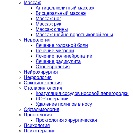
Массаж
Антицеллюлитный массаж
Висцеральный массаж
Массаж ног
Массаж рук
Массаж спины
Массаж шейно-воротниковой зоны
Неврология
Лечение головной боли
Лечение мигрени
Лечение полинейропатии
Лечение радикулита
Отоневрология
Нейрохирургия
Нефрология
Онкогинекология
Отоларингология
Коагуляция сосудов носовой перегородки
ЛОР-операции
Удаление полипов в носу
Офтальмология
Проктология
Проктология хирургическая
Психология
Психотерапия