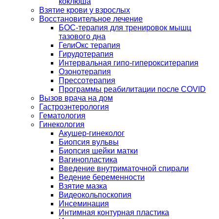
коклюша
Взятие крови у взрослых
Восстановительное лечение
БОС-терапия для тренировок мышц
тазового дна
ГелиОкс терапия
Гирудотерапия
Интервальная гипо-гиперокситерапия
Озонотерапия
Прессотерапия
Программы реабилитации после СOVID
Вызов врача на дом
Гастроэнтерология
Гематология
Гинекология
Акушер-гинеколог
Биопсия вульвы
Биопсия шейки матки
Вагинопластика
Введение внутриматочной спирали
Ведение беременности
Взятие мазка
Видеокольпоскопия
Инсеминация
Интимная контурная пластика