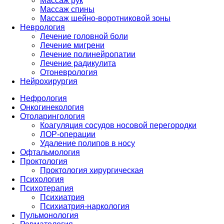
Массаж рук
Массаж спины
Массаж шейно-воротниковой зоны
Неврология
Лечение головной боли
Лечение мигрени
Лечение полинейропатии
Лечение радикулита
Отоневрология
Нейрохирургия
Нефрология
Онкогинекология
Отоларингология
Коагуляция сосудов носовой перегородки
ЛОР-операции
Удаление полипов в носу
Офтальмология
Проктология
Проктология хирургическая
Психология
Психотерапия
Психиатрия
Психиатрия-наркология
Пульмонология