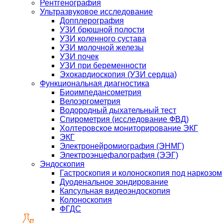
Рентгенография
Ультразвуковое исследование
Допплерография
УЗИ брюшной полости
УЗИ коленного сустава
УЗИ молочной железы
УЗИ почек
УЗИ при беременности
Эхокардиоскопия (УЗИ сердца)
Функциональная диагностика
Биоимпедансометрия
Велоэргометрия
Водородный дыхательный тест
Спирометрия (исследование ФВД)
Холтеровское мониторирование ЭКГ
ЭКГ
Электронейромиография (ЭНМГ)
Электроэнцефалография (ЭЭГ)
Эндоскопия
Гастроскопия и колоноскопия под наркозом
Дуоденальное зондирование
Капсульная видеоэндоскопия
Колоноскопия
ФГДС