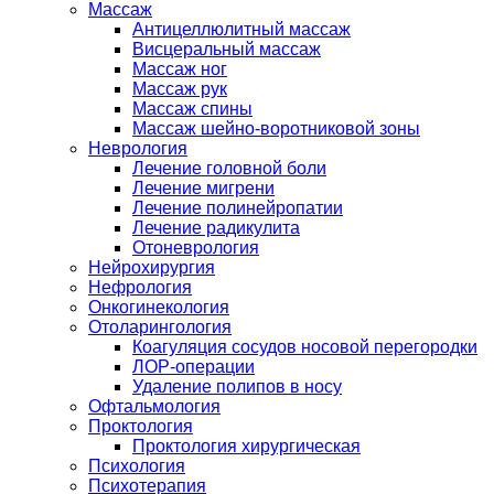
Массаж
Антицеллюлитный массаж
Висцеральный массаж
Массаж ног
Массаж рук
Массаж спины
Массаж шейно-воротниковой зоны
Неврология
Лечение головной боли
Лечение мигрени
Лечение полинейропатии
Лечение радикулита
Отоневрология
Нейрохирургия
Нефрология
Онкогинекология
Отоларингология
Коагуляция сосудов носовой перегородки
ЛОР-операции
Удаление полипов в носу
Офтальмология
Проктология
Проктология хирургическая
Психология
Психотерапия