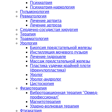
Психиатрия
Психиатрия-наркология
Пульмонология
Ревматология
Лечение артрита
Лечение артроза
Сердечно-сосудистая хирургия
Терапия
Травматология
Урология
Биопсия предстательной железы
Инстилляция мочевого пузыря
Лечение гидроцеле
Массаж предстательной железы
Пластика уздечки крайней плоти
(френулопластика)
Уролог
Уролог-андролог
Цистоскопия
Физиотерапия
Вибротракционная терапия "Ормед-
профессионал"
Магнитотерапия
Ударно-волновая терапия
Фтизиатрия