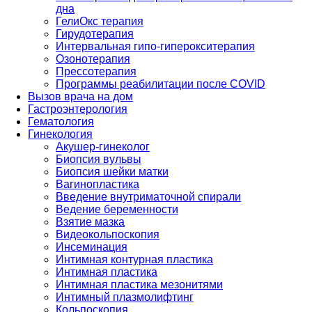
дна
ГелиОкс терапия
Гирудотерапия
Интервальная гипо-гиперокситерапия
Озонотерапия
Прессотерапия
Программы реабилитации после СOVID
Вызов врача на дом
Гастроэнтерология
Гематология
Гинекология
Акушер-гинеколог
Биопсия вульвы
Биопсия шейки матки
Вагинопластика
Введение внутриматочной спирали
Ведение беременности
Взятие мазка
Видеокольпоскопия
Инсеминация
Интимная контурная пластика
Интимная пластика
Интимная пластика мезонитями
Интимный плазмолифтинг
Кольпоскопия