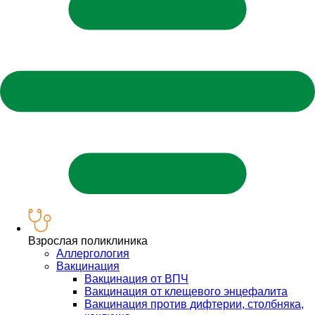
Взрослая поликлиника
Аллергология
Вакцинация
Вакцинация от ВПЧ
Вакцинация от клещевого энцефалита
Вакцинация против дифтерии, столбняка,