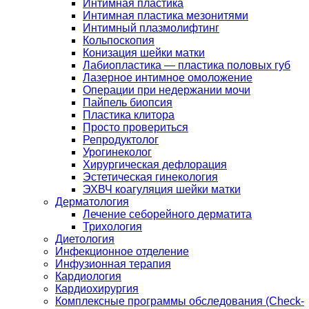
Интимная пластика
Интимная пластика мезонитями
Интимный плазмолифтинг
Кольпоскопия
Конизация шейки матки
Лабиопластика — пластика половых губ
Лазерное интимное омоложение
Операции при недержании мочи
Пайпель биопсия
Пластика клитора
Просто провериться
Репродуктолог
Урогинеколог
Хирургическая дефлорация
Эстетическая гинекология
ЭХВЧ коагуляция шейки матки
Дерматология
Лечение себорейного дерматита
Трихология
Диетология
Инфекционное отделение
Инфузионная терапия
Кардиология
Кардиохирургия
Комплексные программы обследования (Check-