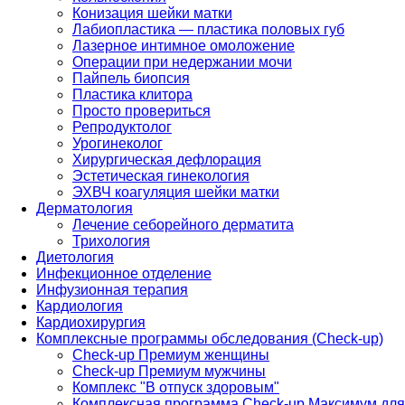
Конизация шейки матки
Лабиопластика — пластика половых губ
Лазерное интимное омоложение
Операции при недержании мочи
Пайпель биопсия
Пластика клитора
Просто провериться
Репродуктолог
Урогинеколог
Хирургическая дефлорация
Эстетическая гинекология
ЭХВЧ коагуляция шейки матки
Дерматология
Лечение себорейного дерматита
Трихология
Диетология
Инфекционное отделение
Инфузионная терапия
Кардиология
Кардиохирургия
Комплексные программы обследования (Check-up)
Check-up Премиум женщины
Check-up Премиум мужчины
Комплекс "В отпуск здоровым"
Комплексная программа Check-up Максимум для