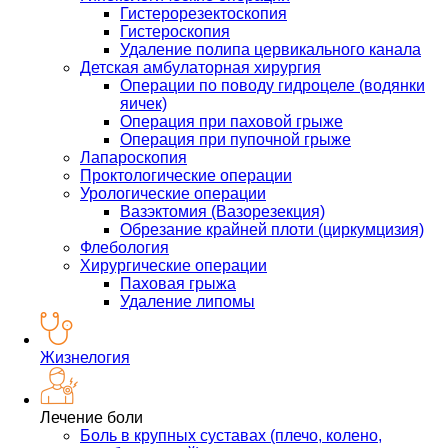
Гистерорезектоскопия
Гистероскопия
Удаление полипа цервикального канала
Детская амбулаторная хирургия
Операции по поводу гидроцеле (водянки
яичек)
Операция при паховой грыже
Операция при пупочной грыже
Лапароскопия
Проктологические операции
Урологические операции
Вазэктомия (Вазорезекция)
Обрезание крайней плоти (циркумцизия)
Флебология
Хирургические операции
Паховая грыжа
Удаление липомы
Жизнелогия
Лечение боли
Боль в крупных суставах (плечо, колено,