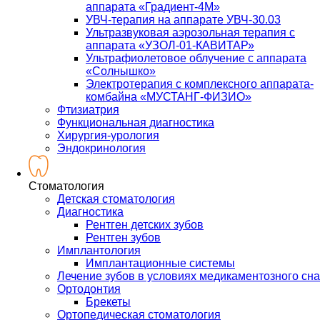
аппарата «Градиент-4М»
УВЧ-терапия на аппарате УВЧ-30.03
Ультразвуковая аэрозольная терапия с
аппарата «УЗОЛ-01-КАВИТАР»
Ультрафиолетовое облучение с аппарата
«Солнышко»
Электротерапия с комплексного аппарата-
комбайна «МУСТАНГ-ФИЗИО»
Фтизиатрия
Функциональная диагностика
Хирургия-урология
Эндокринология
Стоматология
Детская стоматология
Диагностика
Рентген детских зубов
Рентген зубов
Имплантология
Имплантационные системы
Лечение зубов в условиях медикаментозного сна
Ортодонтия
Брекеты
Ортопедическая стоматология