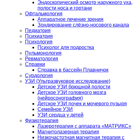
Эндоскопический осмотр наружного уха,
полости носа и гортани
Офтальмология
Аппаратное лечение зрения
Зондирование слёзно-носового канала
Педиатрия
Психиатрия
Психология
Психолог для подростка
Пульмонология
Ревматология
Справки
Справка в бассейн Плавничок
Сурдология
УЗИ (Ультразвуковое исследование)
Детское УЗИ брюшной полости
Детское УЗИ головного мозга
(нейросонография)
Детское УЗИ почек и мочевого пузыря
Семейное УЗИ
УЗИ сердца у детей
Физиотерапия
Лазеротерапия с аппарата «МАТРИКС»
Магнитолазерная терапия
Низкочастотная магнитная терапия с