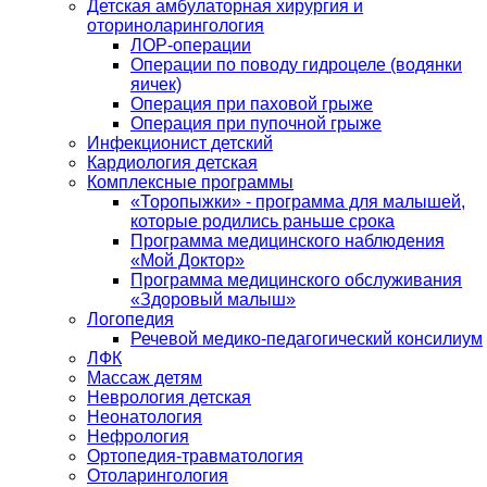
Детская амбулаторная хирургия и
оториноларингология
ЛОР-операции
Операции по поводу гидроцеле (водянки
яичек)
Операция при паховой грыже
Операция при пупочной грыже
Инфекционист детский
Кардиология детская
Комплексные программы
«Торопыжки» - программа для малышей,
которые родились раньше срока
Программа медицинского наблюдения
«Мой Доктор»
Программа медицинского обслуживания
«Здоровый малыш»
Логопедия
Речевой медико-педагогический консилиум
ЛФК
Массаж детям
Неврология детская
Неонатология
Нефрология
Ортопедия-травматология
Отоларингология