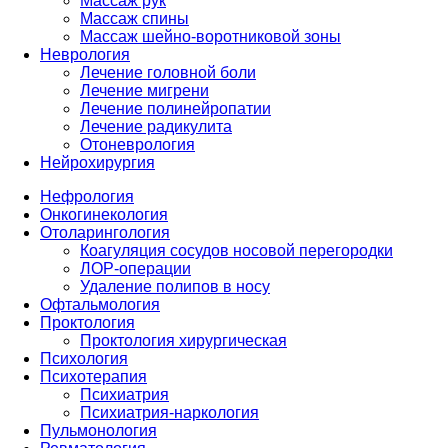
Массаж рук
Массаж спины
Массаж шейно-воротниковой зоны
Неврология
Лечение головной боли
Лечение мигрени
Лечение полинейропатии
Лечение радикулита
Отоневрология
Нейрохирургия
Нефрология
Онкогинекология
Отоларингология
Коагуляция сосудов носовой перегородки
ЛОР-операции
Удаление полипов в носу
Офтальмология
Проктология
Проктология хирургическая
Психология
Психотерапия
Психиатрия
Психиатрия-наркология
Пульмонология