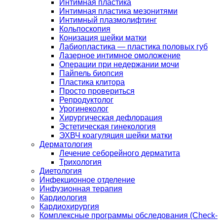
Интимная пластика
Интимная пластика мезонитями
Интимный плазмолифтинг
Кольпоскопия
Конизация шейки матки
Лабиопластика — пластика половых губ
Лазерное интимное омоложение
Операции при недержании мочи
Пайпель биопсия
Пластика клитора
Просто провериться
Репродуктолог
Урогинеколог
Хирургическая дефлорация
Эстетическая гинекология
ЭХВЧ коагуляция шейки матки
Дерматология
Лечение себорейного дерматита
Трихология
Диетология
Инфекционное отделение
Инфузионная терапия
Кардиология
Кардиохирургия
Комплексные программы обследования (Check-