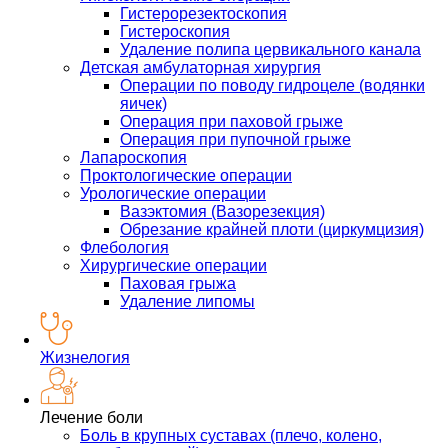
Гистерорезектоскопия
Гистероскопия
Удаление полипа цервикального канала
Детская амбулаторная хирургия
Операции по поводу гидроцеле (водянки
яичек)
Операция при паховой грыже
Операция при пупочной грыже
Лапароскопия
Проктологические операции
Урологические операции
Вазэктомия (Вазорезекция)
Обрезание крайней плоти (циркумцизия)
Флебология
Хирургические операции
Паховая грыжа
Удаление липомы
Жизнелогия
Лечение боли
Боль в крупных суставах (плечо, колено,