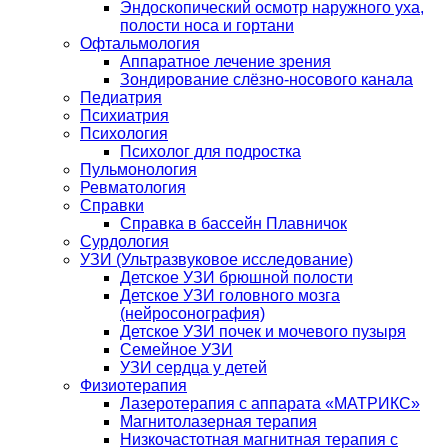
Эндоскопический осмотр наружного уха,
полости носа и гортани
Офтальмология
Аппаратное лечение зрения
Зондирование слёзно-носового канала
Педиатрия
Психиатрия
Психология
Психолог для подростка
Пульмонология
Ревматология
Справки
Справка в бассейн Плавничок
Сурдология
УЗИ (Ультразвуковое исследование)
Детское УЗИ брюшной полости
Детское УЗИ головного мозга
(нейросонография)
Детское УЗИ почек и мочевого пузыря
Семейное УЗИ
УЗИ сердца у детей
Физиотерапия
Лазеротерапия с аппарата «МАТРИКС»
Магнитолазерная терапия
Низкочастотная магнитная терапия с