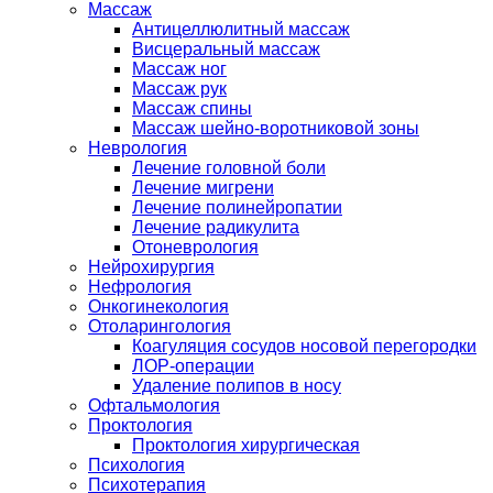
Массаж
Антицеллюлитный массаж
Висцеральный массаж
Массаж ног
Массаж рук
Массаж спины
Массаж шейно-воротниковой зоны
Неврология
Лечение головной боли
Лечение мигрени
Лечение полинейропатии
Лечение радикулита
Отоневрология
Нейрохирургия
Нефрология
Онкогинекология
Отоларингология
Коагуляция сосудов носовой перегородки
ЛОР-операции
Удаление полипов в носу
Офтальмология
Проктология
Проктология хирургическая
Психология
Психотерапия