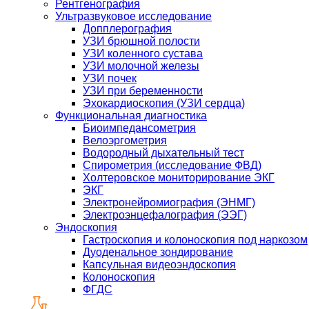
Рентгенография
Ультразвуковое исследование
Допплерография
УЗИ брюшной полости
УЗИ коленного сустава
УЗИ молочной железы
УЗИ почек
УЗИ при беременности
Эхокардиоскопия (УЗИ сердца)
Функциональная диагностика
Биоимпедансометрия
Велоэргометрия
Водородный дыхательный тест
Спирометрия (исследование ФВД)
Холтеровское мониторирование ЭКГ
ЭКГ
Электронейромиография (ЭНМГ)
Электроэнцефалография (ЭЭГ)
Эндоскопия
Гастроскопия и колоноскопия под наркозом
Дуоденальное зондирование
Капсульная видеоэндоскопия
Колоноскопия
ФГДС