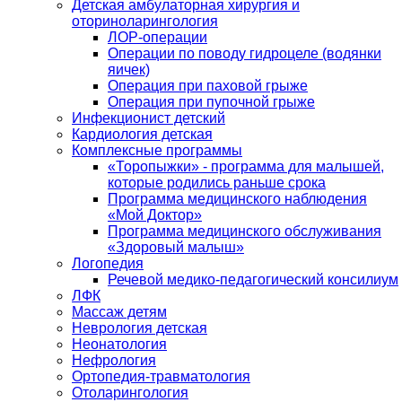
Детская амбулаторная хирургия и
оториноларингология
ЛОР-операции
Операции по поводу гидроцеле (водянки
яичек)
Операция при паховой грыже
Операция при пупочной грыже
Инфекционист детский
Кардиология детская
Комплексные программы
«Торопыжки» - программа для малышей,
которые родились раньше срока
Программа медицинского наблюдения
«Мой Доктор»
Программа медицинского обслуживания
«Здоровый малыш»
Логопедия
Речевой медико-педагогический консилиум
ЛФК
Массаж детям
Неврология детская
Неонатология
Нефрология
Ортопедия-травматология
Отоларингология