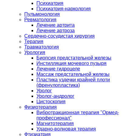
Психиатрия
Психиатрия-наркология
Пульмонология
Ревматология
Лечение артрита
Лечение артроза
Сердечно-сосудистая хирургия
Терапия
Травматология
Урология
Биопсия предстательной железы
Инстилляция мочевого пузыря
Лечение гидроцеле
Массаж предстательной железы
Пластика уздечки крайней плоти
(френулопластика)
Уролог
Уролог-андролог
Цистоскопия
Физиотерапия
Вибротракционная терапия "Ормед-
профессионал"
Магнитотерапия
Ударно-волновая терапия
Фтизиатрия