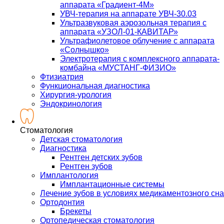
аппарата «Градиент-4М»
УВЧ-терапия на аппарате УВЧ-30.03
Ультразвуковая аэрозольная терапия с
аппарата «УЗОЛ-01-КАВИТАР»
Ультрафиолетовое облучение с аппарата
«Солнышко»
Электротерапия с комплексного аппарата-
комбайна «МУСТАНГ-ФИЗИО»
Фтизиатрия
Функциональная диагностика
Хирургия-урология
Эндокринология
Стоматология
Детская стоматология
Диагностика
Рентген детских зубов
Рентген зубов
Имплантология
Имплантационные системы
Лечение зубов в условиях медикаментозного сна
Ортодонтия
Брекеты
Ортопедическая стоматология