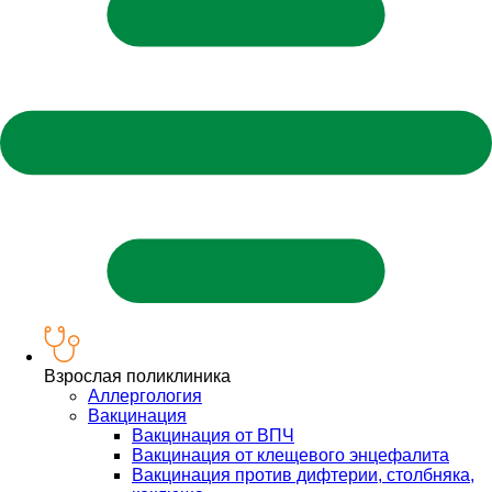
Взрослая поликлиника
Аллергология
Вакцинация
Вакцинация от ВПЧ
Вакцинация от клещевого энцефалита
Вакцинация против дифтерии, столбняка,