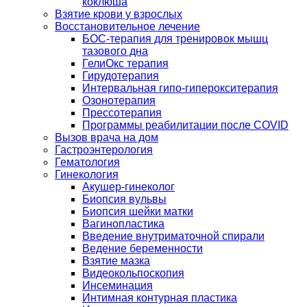
коклюша
Взятие крови у взрослых
Восстановительное лечение
БОС-терапия для тренировок мышц
тазового дна
ГелиОкс терапия
Гирудотерапия
Интервальная гипо-гиперокситерапия
Озонотерапия
Прессотерапия
Программы реабилитации после СOVID
Вызов врача на дом
Гастроэнтерология
Гематология
Гинекология
Акушер-гинеколог
Биопсия вульвы
Биопсия шейки матки
Вагинопластика
Введение внутриматочной спирали
Ведение беременности
Взятие мазка
Видеокольпоскопия
Инсеминация
Интимная контурная пластика