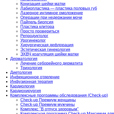
Конизация шейки матки
Лабиопластика — пластика половых губ
Лазерное интимное омоложение
Операции при недержании мочи
Пайпель биопсия
Пластика клитора
Просто провериться
Репродуктолог
Урогинеколог
Хирургическая дефлорация
Эстетическая гинекология
ЭХВЧ коагуляция шейки матки
Дерматология
Лечение себорейного дерматита
Трихология
Диетология
Инфекционное отделение
Инфузионная терапия
Кардиология
Кардиохирургия
Комплексные программы обследования (Check-up)
Check-up Премиум женщины
Check-up Премиум мужчины
Комплекс "В отпуск здоровым"
Комплексная программа Check-up Максимум для