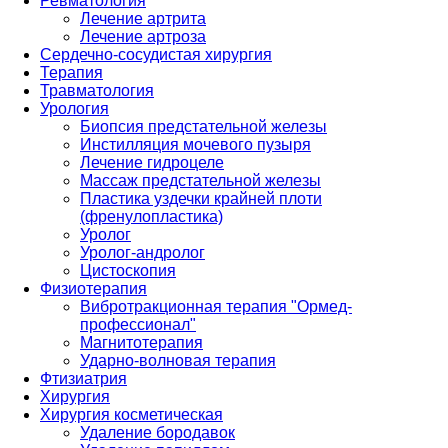
Ревматология
Лечение артрита
Лечение артроза
Сердечно-сосудистая хирургия
Терапия
Травматология
Урология
Биопсия предстательной железы
Инстилляция мочевого пузыря
Лечение гидроцеле
Массаж предстательной железы
Пластика уздечки крайней плоти
(френулопластика)
Уролог
Уролог-андролог
Цистоскопия
Физиотерапия
Вибротракционная терапия "Ормед-
профессионал"
Магнитотерапия
Ударно-волновая терапия
Фтизиатрия
Хирургия
Хирургия косметическая
Удаление бородавок