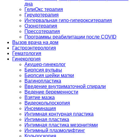
дна
ГелиОкс терапия
Гирудотерапия
Интервальная гипо-гиперокситерапия
Озонотерапия
Прессотерапия
Программы реабилитации после СOVID
Вызов врача на дом
Гастроэнтерология
Гематология
Гинекология
Акушер-гинеколог
Биопсия вульвы
Биопсия шейки матки
Вагинопластика
Введение внутриматочной спирали
Ведение беременности
Взятие мазка
Видеокольпоскопия
Инсеминация
Интимная контурная пластика
Интимная пластика
Интимная пластика мезонитями
Интимный плазмолифтинг
Кольпоскопия