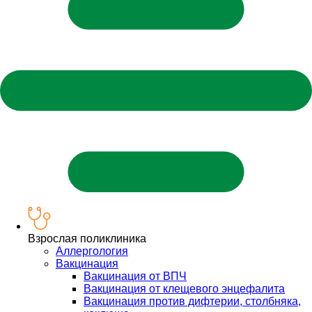
Взрослая поликлиника
Аллергология
Вакцинация
Вакцинация от ВПЧ
Вакцинация от клещевого энцефалита
Вакцинация против дифтерии, столбняка,