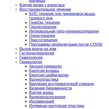
коклюша
Взятие крови у взрослых
Восстановительное лечение
БОС-терапия для тренировок мышц
тазового дна
ГелиОкс терапия
Гирудотерапия
Интервальная гипо-гиперокситерапия
Озонотерапия
Прессотерапия
Программы реабилитации после СOVID
Вызов врача на дом
Гастроэнтерология
Гематология
Гинекология
Акушер-гинеколог
Биопсия вульвы
Биопсия шейки матки
Вагинопластика
Введение внутриматочной спирали
Ведение беременности
Взятие мазка
Видеокольпоскопия
Инсеминация
Интимная контурная пластика