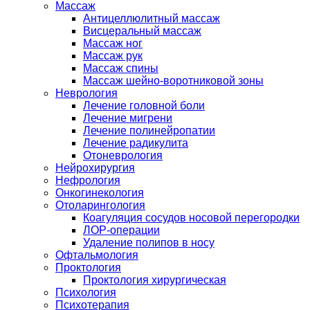
Массаж
Антицеллюлитный массаж
Висцеральный массаж
Массаж ног
Массаж рук
Массаж спины
Массаж шейно-воротниковой зоны
Неврология
Лечение головной боли
Лечение мигрени
Лечение полинейропатии
Лечение радикулита
Отоневрология
Нейрохирургия
Нефрология
Онкогинекология
Отоларингология
Коагуляция сосудов носовой перегородки
ЛОР-операции
Удаление полипов в носу
Офтальмология
Проктология
Проктология хирургическая
Психология
Психотерапия