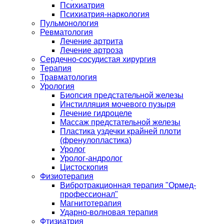
Психиатрия
Психиатрия-наркология
Пульмонология
Ревматология
Лечение артрита
Лечение артроза
Сердечно-сосудистая хирургия
Терапия
Травматология
Урология
Биопсия предстательной железы
Инстилляция мочевого пузыря
Лечение гидроцеле
Массаж предстательной железы
Пластика уздечки крайней плоти
(френулопластика)
Уролог
Уролог-андролог
Цистоскопия
Физиотерапия
Вибротракционная терапия "Ормед-
профессионал"
Магнитотерапия
Ударно-волновая терапия
Фтизиатрия