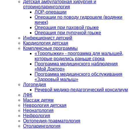
Детская амбулаторная хирургия и
оториноларингология
ЛОР-операции
Операции по поводу гидроцеле (водянки
яичек)
Операция при паховой грыже
Операция при пупочной грыже
Инфекционист детский
Кардиология детская
Комплексные программы
«Торопыжки» - программа для малышей,
которые родились раньше срока
Программа медицинского наблюдения
«Мой Доктор»
Программа медицинского обслуживания
«Здоровый малыш»
Логопедия
Речевой медико-педагогический консилиум
ЛФК
Массаж детям
Неврология детская
Неонатология
Нефрология
Ортопедия-травматология
Отоларингология