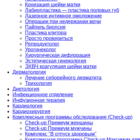
Конизация шейки матки
Лабиопластика — пластика половых губ
Лазерное интимное омоложение
Операции при недержании мочи
Пайпель биопсия
Пластика клитора
Просто провериться
Репродуктолог
Урогинеколог
Хирургическая дефлорация
Эстетическая гинекология
ЭХВЧ коагуляция шейки матки
Дерматология
Лечение себорейного дерматита
Трихология
Диетология
Инфекционное отделение
Инфузионная терапия
Кардиология
Кардиохирургия
Комплексные программы обследования (Check-up)
Check-up Премиум женщины
Check-up Премиум мужчины
Комплекс "В отпуск здоровым"
Комплексная программа Check-up Максимум для