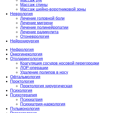
Массаж рук
Массаж спины
Массаж шейно-воротниковой зоны
Неврология
Лечение головной боли
Лечение мигрени
Лечение полинейропатии
Лечение радикулита
Отоневрология
Нейрохирургия
Нефрология
Онкогинекология
Отоларингология
Коагуляция сосудов носовой перегородки
ЛОР-операции
Удаление полипов в носу
Офтальмология
Проктология
Проктология хирургическая
Психология
Психотерапия
Психиатрия
Психиатрия-наркология
Пульмонология