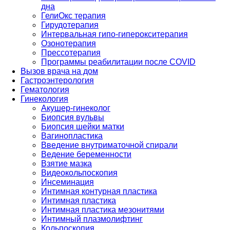
дна
ГелиОкс терапия
Гирудотерапия
Интервальная гипо-гиперокситерапия
Озонотерапия
Прессотерапия
Программы реабилитации после СOVID
Вызов врача на дом
Гастроэнтерология
Гематология
Гинекология
Акушер-гинеколог
Биопсия вульвы
Биопсия шейки матки
Вагинопластика
Введение внутриматочной спирали
Ведение беременности
Взятие мазка
Видеокольпоскопия
Инсеминация
Интимная контурная пластика
Интимная пластика
Интимная пластика мезонитями
Интимный плазмолифтинг
Кольпоскопия