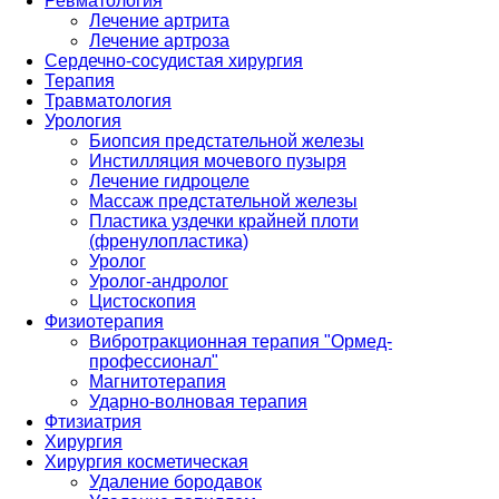
Ревматология
Лечение артрита
Лечение артроза
Сердечно-сосудистая хирургия
Терапия
Травматология
Урология
Биопсия предстательной железы
Инстилляция мочевого пузыря
Лечение гидроцеле
Массаж предстательной железы
Пластика уздечки крайней плоти
(френулопластика)
Уролог
Уролог-андролог
Цистоскопия
Физиотерапия
Вибротракционная терапия "Ормед-
профессионал"
Магнитотерапия
Ударно-волновая терапия
Фтизиатрия
Хирургия
Хирургия косметическая
Удаление бородавок