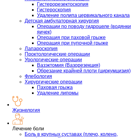
Гистерорезектоскопия
Гистероскопия
Удаление полипа цервикального канала
Детская амбулаторная хирургия
Операции по поводу гидроцеле (водянки
яичек)
Операция при паховой грыже
Операция при пупочной грыже
Лапароскопия
Проктологические операции
Урологические операции
Вазэктомия (Вазорезекция)
Обрезание крайней плоти (циркумцизия)
Флебология
Хирургические операции
Паховая грыжа
Удаление липомы
Жизнелогия
Лечение боли
Боль в крупных суставах (плечо, колено,