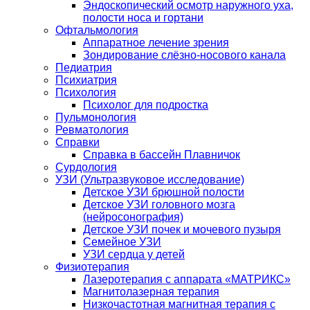
Эндоскопический осмотр наружного уха,
полости носа и гортани
Офтальмология
Аппаратное лечение зрения
Зондирование слёзно-носового канала
Педиатрия
Психиатрия
Психология
Психолог для подростка
Пульмонология
Ревматология
Справки
Справка в бассейн Плавничок
Сурдология
УЗИ (Ультразвуковое исследование)
Детское УЗИ брюшной полости
Детское УЗИ головного мозга
(нейросонография)
Детское УЗИ почек и мочевого пузыря
Семейное УЗИ
УЗИ сердца у детей
Физиотерапия
Лазеротерапия с аппарата «МАТРИКС»
Магнитолазерная терапия
Низкочастотная магнитная терапия с