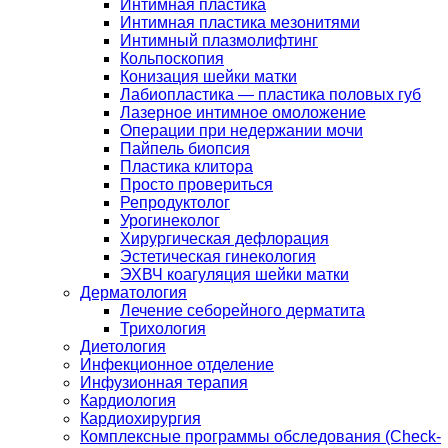
Интимная пластика
Интимная пластика мезонитями
Интимный плазмолифтинг
Кольпоскопия
Конизация шейки матки
Лабиопластика — пластика половых губ
Лазерное интимное омоложение
Операции при недержании мочи
Пайпель биопсия
Пластика клитора
Просто провериться
Репродуктолог
Урогинеколог
Хирургическая дефлорация
Эстетическая гинекология
ЭХВЧ коагуляция шейки матки
Дерматология
Лечение себорейного дерматита
Трихология
Диетология
Инфекционное отделение
Инфузионная терапия
Кардиология
Кардиохирургия
Комплексные программы обследования (Check-