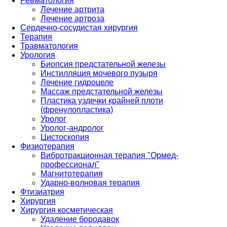
Ревматология
Лечение артрита
Лечение артроза
Сердечно-сосудистая хирургия
Терапия
Травматология
Урология
Биопсия предстательной железы
Инстилляция мочевого пузыря
Лечение гидроцеле
Массаж предстательной железы
Пластика уздечки крайней плоти
(френулопластика)
Уролог
Уролог-андролог
Цистоскопия
Физиотерапия
Вибротракционная терапия "Ормед-
профессионал"
Магнитотерапия
Ударно-волновая терапия
Фтизиатрия
Хирургия
Хирургия косметическая
Удаление бородавок