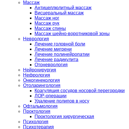
Массаж
Антицеллюлитный массаж
Висцеральный массаж
Массаж ног
Массаж рук
Массаж спины
Массаж шейно-воротниковой зоны
Неврология
Лечение головной боли
Лечение мигрени
Лечение полинейропатии
Лечение радикулита
Отоневрология
Нейрохирургия
Нефрология
Онкогинекология
Отоларингология
Коагуляция сосудов носовой перегородки
ЛОР-операции
Удаление полипов в носу
Офтальмология
Проктология
Проктология хирургическая
Психология
Психотерапия