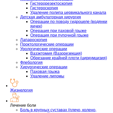
Гистерорезектоскопия
Гистероскопия
Удаление полипа цервикального канала
Детская амбулаторная хирургия
Операции по поводу гидроцеле (водянки
яичек)
Операция при паховой грыже
Операция при пупочной грыже
Лапароскопия
Проктологические операции
Урологические операции
Вазэктомия (Вазорезекция)
Обрезание крайней плоти (циркумцизия)
Флебология
Хирургические операции
Паховая грыжа
Удаление липомы
Жизнелогия
Лечение боли
Боль в крупных суставах (плечо, колено,