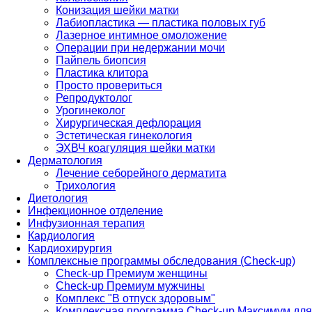
Конизация шейки матки
Лабиопластика — пластика половых губ
Лазерное интимное омоложение
Операции при недержании мочи
Пайпель биопсия
Пластика клитора
Просто провериться
Репродуктолог
Урогинеколог
Хирургическая дефлорация
Эстетическая гинекология
ЭХВЧ коагуляция шейки матки
Дерматология
Лечение себорейного дерматита
Трихология
Диетология
Инфекционное отделение
Инфузионная терапия
Кардиология
Кардиохирургия
Комплексные программы обследования (Check-up)
Check-up Премиум женщины
Check-up Премиум мужчины
Комплекс "В отпуск здоровым"
Комплексная программа Check-up Максимум для