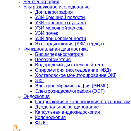
Рентгенография
Ультразвуковое исследование
Допплерография
УЗИ брюшной полости
УЗИ коленного сустава
УЗИ молочной железы
УЗИ почек
УЗИ при беременности
Эхокардиоскопия (УЗИ сердца)
Функциональная диагностика
Биоимпедансометрия
Велоэргометрия
Водородный дыхательный тест
Спирометрия (исследование ФВД)
Холтеровское мониторирование ЭКГ
ЭКГ
Электронейромиография (ЭНМГ)
Электроэнцефалография (ЭЭГ)
Эндоскопия
Гастроскопия и колоноскопия под наркозом
Дуоденальное зондирование
Капсульная видеоэндоскопия
Колоноскопия
ФГДС