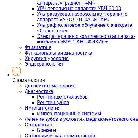
аппарата «Градиент-4М»
УВЧ-терапия на аппарате УВЧ-30.03
Ультразвуковая аэрозольная терапия с
аппарата «УЗОЛ-01-КАВИТАР»
Ультрафиолетовое облучение с аппарата
«Солнышко»
Электротерапия с комплексного аппарата-
комбайна «МУСТАНГ-ФИЗИО»
Фтизиатрия
Функциональная диагностика
Хирургия-урология
Эндокринология
Стоматология
Детская стоматология
Диагностика
Рентген детских зубов
Рентген зубов
Имплантология
Имплантационные системы
Лечение зубов в условиях медикаментозного сна
Ортодонтия
Брекеты
Ортопедическая стоматология