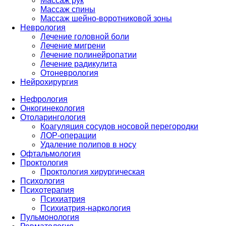
Массаж рук
Массаж спины
Массаж шейно-воротниковой зоны
Неврология
Лечение головной боли
Лечение мигрени
Лечение полинейропатии
Лечение радикулита
Отоневрология
Нейрохирургия
Нефрология
Онкогинекология
Отоларингология
Коагуляция сосудов носовой перегородки
ЛОР-операции
Удаление полипов в носу
Офтальмология
Проктология
Проктология хирургическая
Психология
Психотерапия
Психиатрия
Психиатрия-наркология
Пульмонология