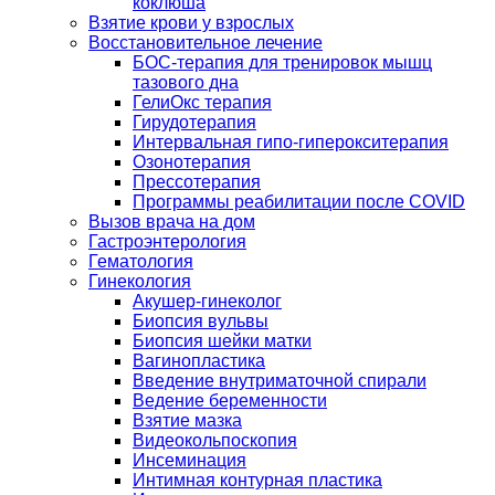
коклюша
Взятие крови у взрослых
Восстановительное лечение
БОС-терапия для тренировок мышц
тазового дна
ГелиОкс терапия
Гирудотерапия
Интервальная гипо-гиперокситерапия
Озонотерапия
Прессотерапия
Программы реабилитации после СOVID
Вызов врача на дом
Гастроэнтерология
Гематология
Гинекология
Акушер-гинеколог
Биопсия вульвы
Биопсия шейки матки
Вагинопластика
Введение внутриматочной спирали
Ведение беременности
Взятие мазка
Видеокольпоскопия
Инсеминация
Интимная контурная пластика