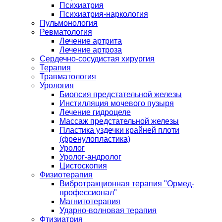
Психиатрия
Психиатрия-наркология
Пульмонология
Ревматология
Лечение артрита
Лечение артроза
Сердечно-сосудистая хирургия
Терапия
Травматология
Урология
Биопсия предстательной железы
Инстилляция мочевого пузыря
Лечение гидроцеле
Массаж предстательной железы
Пластика уздечки крайней плоти
(френулопластика)
Уролог
Уролог-андролог
Цистоскопия
Физиотерапия
Вибротракционная терапия "Ормед-
профессионал"
Магнитотерапия
Ударно-волновая терапия
Фтизиатрия