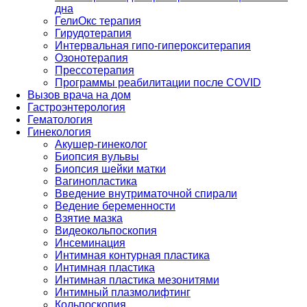
дна
ГелиОкс терапия
Гирудотерапия
Интервальная гипо-гиперокситерапия
Озонотерапия
Прессотерапия
Программы реабилитации после СOVID
Вызов врача на дом
Гастроэнтерология
Гематология
Гинекология
Акушер-гинеколог
Биопсия вульвы
Биопсия шейки матки
Вагинопластика
Введение внутриматочной спирали
Ведение беременности
Взятие мазка
Видеокольпоскопия
Инсеминация
Интимная контурная пластика
Интимная пластика
Интимная пластика мезонитями
Интимный плазмолифтинг
Кольпоскопия