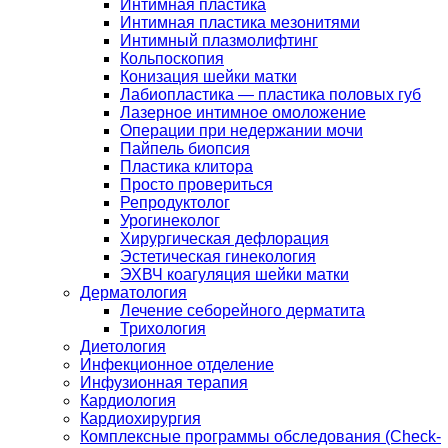
Интимная пластика
Интимная пластика мезонитями
Интимный плазмолифтинг
Кольпоскопия
Конизация шейки матки
Лабиопластика — пластика половых губ
Лазерное интимное омоложение
Операции при недержании мочи
Пайпель биопсия
Пластика клитора
Просто провериться
Репродуктолог
Урогинеколог
Хирургическая дефлорация
Эстетическая гинекология
ЭХВЧ коагуляция шейки матки
Дерматология
Лечение себорейного дерматита
Трихология
Диетология
Инфекционное отделение
Инфузионная терапия
Кардиология
Кардиохирургия
Комплексные программы обследования (Check-