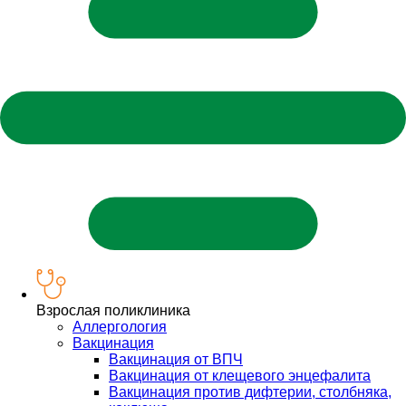
Взрослая поликлиника
Аллергология
Вакцинация
Вакцинация от ВПЧ
Вакцинация от клещевого энцефалита
Вакцинация против дифтерии, столбняка,