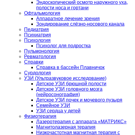
Эндоскопический осмотр наружного уха,
полости носа и гортани
Офтальмология
Аппаратное лечение зрения
Зондирование слёзно-носового канала
Педиатрия
Психиатрия
Психология
Психолог для подростка
Пульмонология
Ревматология
Справки
Справка в бассейн Плавничок
Сурдология
УЗИ (Ультразвуковое исследование)
Детское УЗИ брюшной полости
Детское УЗИ головного мозга
(нейросонография)
Детское УЗИ почек и мочевого пузыря
Семейное УЗИ
УЗИ сердца у детей
Физиотерапия
Лазеротерапия с аппарата «МАТРИКС»
Магнитолазерная терапия
Низкочастотная магнитная терапия с