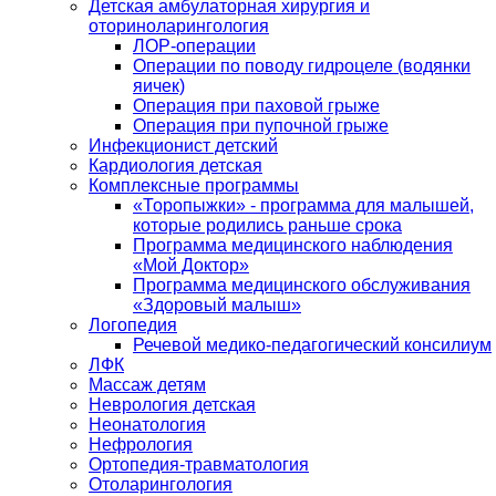
Детская амбулаторная хирургия и
оториноларингология
ЛОР-операции
Операции по поводу гидроцеле (водянки
яичек)
Операция при паховой грыже
Операция при пупочной грыже
Инфекционист детский
Кардиология детская
Комплексные программы
«Торопыжки» - программа для малышей,
которые родились раньше срока
Программа медицинского наблюдения
«Мой Доктор»
Программа медицинского обслуживания
«Здоровый малыш»
Логопедия
Речевой медико-педагогический консилиум
ЛФК
Массаж детям
Неврология детская
Неонатология
Нефрология
Ортопедия-травматология
Отоларингология