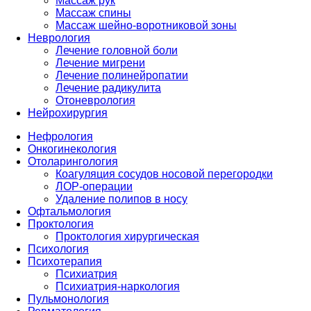
Массаж рук
Массаж спины
Массаж шейно-воротниковой зоны
Неврология
Лечение головной боли
Лечение мигрени
Лечение полинейропатии
Лечение радикулита
Отоневрология
Нейрохирургия
Нефрология
Онкогинекология
Отоларингология
Коагуляция сосудов носовой перегородки
ЛОР-операции
Удаление полипов в носу
Офтальмология
Проктология
Проктология хирургическая
Психология
Психотерапия
Психиатрия
Психиатрия-наркология
Пульмонология