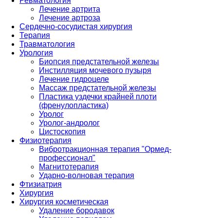
Ревматология
Лечение артрита
Лечение артроза
Сердечно-сосудистая хирургия
Терапия
Травматология
Урология
Биопсия предстательной железы
Инстилляция мочевого пузыря
Лечение гидроцеле
Массаж предстательной железы
Пластика уздечки крайней плоти
(френулопластика)
Уролог
Уролог-андролог
Цистоскопия
Физиотерапия
Вибротракционная терапия "Ормед-
профессионал"
Магнитотерапия
Ударно-волновая терапия
Фтизиатрия
Хирургия
Хирургия косметическая
Удаление бородавок