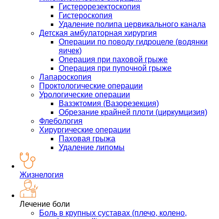
Гистерорезектоскопия
Гистероскопия
Удаление полипа цервикального канала
Детская амбулаторная хирургия
Операции по поводу гидроцеле (водянки
яичек)
Операция при паховой грыже
Операция при пупочной грыже
Лапароскопия
Проктологические операции
Урологические операции
Вазэктомия (Вазорезекция)
Обрезание крайней плоти (циркумцизия)
Флебология
Хирургические операции
Паховая грыжа
Удаление липомы
Жизнелогия
Лечение боли
Боль в крупных суставах (плечо, колено,