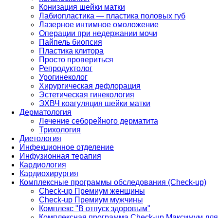
Конизация шейки матки
Лабиопластика — пластика половых губ
Лазерное интимное омоложение
Операции при недержании мочи
Пайпель биопсия
Пластика клитора
Просто провериться
Репродуктолог
Урогинеколог
Хирургическая дефлорация
Эстетическая гинекология
ЭХВЧ коагуляция шейки матки
Дерматология
Лечение себорейного дерматита
Трихология
Диетология
Инфекционное отделение
Инфузионная терапия
Кардиология
Кардиохирургия
Комплексные программы обследования (Check-up)
Check-up Премиум женщины
Check-up Премиум мужчины
Комплекс "В отпуск здоровым"
Комплексная программа Check-up Максимум для