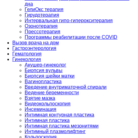
дна
ГелиОкс терапия
Гирудотерапия
Интервальная гипо-гиперокситерапия
Озонотерапия
Прессотерапия
Программы реабилитации после СOVID
Вызов врача на дом
Гастроэнтерология
Гематология
Гинекология
Акушер-гинеколог
Биопсия вульвы
Биопсия шейки матки
Вагинопластика
Введение внутриматочной спирали
Ведение беременности
Взятие мазка
Видеокольпоскопия
Инсеминация
Интимная контурная пластика
Интимная пластика
Интимная пластика мезонитями
Интимный плазмолифтинг
Кольпоскопия