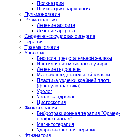
Психиатрия
Психиатрия-наркология
Пульмонология
Ревматология
Лечение артрита
Лечение артроза
Сердечно-сосудистая хирургия
Терапия
Травматология
Урология
Биопсия предстательной железы
Инстилляция мочевого пузыря
Лечение гидроцеле
Массаж предстательной железы
Пластика уздечки крайней плоти
(френулопластика)
Уролог
Уролог-андролог
Цистоскопия
Физиотерапия
Вибротракционная терапия "Ормед-
профессионал"
Магнитотерапия
Ударно-волновая терапия
Фтизиатрия