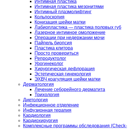
Интимная пластика
Интимная пластика мезонитями
Интимный плазмолифтинг
Кольпоскопия
Конизация шейки матки
Лабиопластика — пластика половых губ
Лазерное интимное омоложение
Операции при недержании мочи
Пайпель биопсия
Пластика клитора
Просто провериться
Репродуктолог
Урогинеколог
Хирургическая дефлорация
Эстетическая гинекология
ЭХВЧ коагуляция шейки матки
Дерматология
Лечение себорейного дерматита
Трихология
Диетология
Инфекционное отделение
Инфузионная терапия
Кардиология
Кардиохирургия
Комплексные программы обследования (Check-