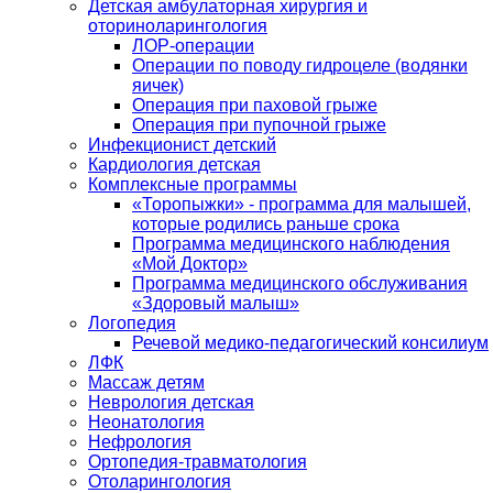
Детская амбулаторная хирургия и
оториноларингология
ЛОР-операции
Операции по поводу гидроцеле (водянки
яичек)
Операция при паховой грыже
Операция при пупочной грыже
Инфекционист детский
Кардиология детская
Комплексные программы
«Торопыжки» - программа для малышей,
которые родились раньше срока
Программа медицинского наблюдения
«Мой Доктор»
Программа медицинского обслуживания
«Здоровый малыш»
Логопедия
Речевой медико-педагогический консилиум
ЛФК
Массаж детям
Неврология детская
Неонатология
Нефрология
Ортопедия-травматология
Отоларингология