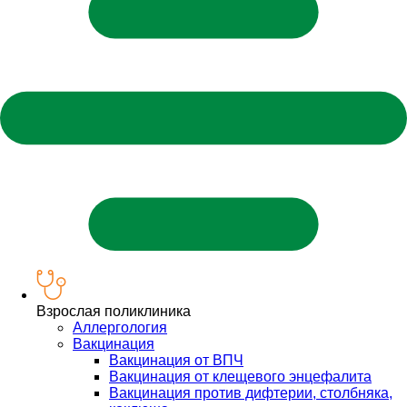
Взрослая поликлиника
Аллергология
Вакцинация
Вакцинация от ВПЧ
Вакцинация от клещевого энцефалита
Вакцинация против дифтерии, столбняка,