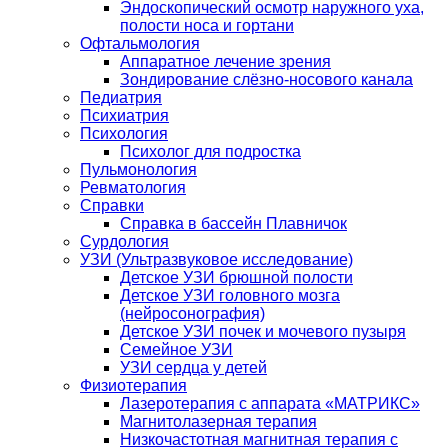
Эндоскопический осмотр наружного уха,
полости носа и гортани
Офтальмология
Аппаратное лечение зрения
Зондирование слёзно-носового канала
Педиатрия
Психиатрия
Психология
Психолог для подростка
Пульмонология
Ревматология
Справки
Справка в бассейн Плавничок
Сурдология
УЗИ (Ультразвуковое исследование)
Детское УЗИ брюшной полости
Детское УЗИ головного мозга
(нейросонография)
Детское УЗИ почек и мочевого пузыря
Семейное УЗИ
УЗИ сердца у детей
Физиотерапия
Лазеротерапия с аппарата «МАТРИКС»
Магнитолазерная терапия
Низкочастотная магнитная терапия с