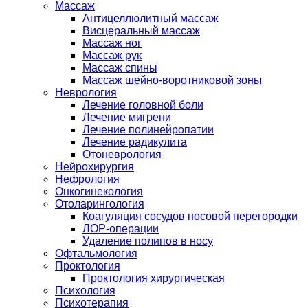
Массаж
Антицеллюлитный массаж
Висцеральный массаж
Массаж ног
Массаж рук
Массаж спины
Массаж шейно-воротниковой зоны
Неврология
Лечение головной боли
Лечение мигрени
Лечение полинейропатии
Лечение радикулита
Отоневрология
Нейрохирургия
Нефрология
Онкогинекология
Отоларингология
Коагуляция сосудов носовой перегородки
ЛОР-операции
Удаление полипов в носу
Офтальмология
Проктология
Проктология хирургическая
Психология
Психотерапия