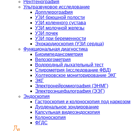
Рентгенография
Ультразвуковое исследование
Допплерография
УЗИ брюшной полости
УЗИ коленного сустава
УЗИ молочной железы
УЗИ почек
УЗИ при беременности
Эхокардиоскопия (УЗИ сердца)
Функциональная диагностика
Биоимпедансометрия
Велоэргометрия
Водородный дыхательный тест
Спирометрия (исследование ФВД)
Холтеровское мониторирование ЭКГ
ЭКГ
Электронейромиография (ЭНМГ)
Электроэнцефалография (ЭЭГ)
Эндоскопия
Гастроскопия и колоноскопия под наркозом
Дуоденальное зондирование
Капсульная видеоэндоскопия
Колоноскопия
ФГДС