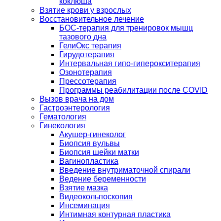
коклюша
Взятие крови у взрослых
Восстановительное лечение
БОС-терапия для тренировок мышц
тазового дна
ГелиОкс терапия
Гирудотерапия
Интервальная гипо-гиперокситерапия
Озонотерапия
Прессотерапия
Программы реабилитации после СOVID
Вызов врача на дом
Гастроэнтерология
Гематология
Гинекология
Акушер-гинеколог
Биопсия вульвы
Биопсия шейки матки
Вагинопластика
Введение внутриматочной спирали
Ведение беременности
Взятие мазка
Видеокольпоскопия
Инсеминация
Интимная контурная пластика