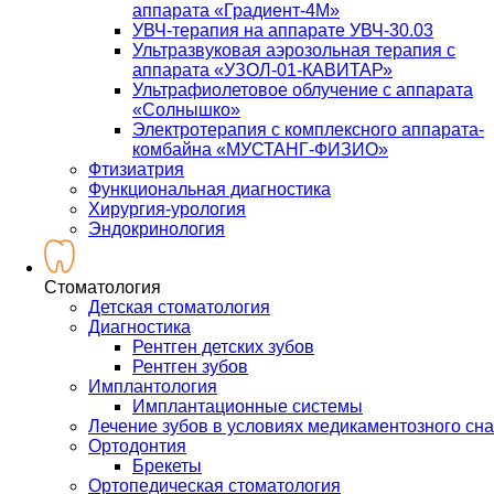
аппарата «Градиент-4М»
УВЧ-терапия на аппарате УВЧ-30.03
Ультразвуковая аэрозольная терапия с
аппарата «УЗОЛ-01-КАВИТАР»
Ультрафиолетовое облучение с аппарата
«Солнышко»
Электротерапия с комплексного аппарата-
комбайна «МУСТАНГ-ФИЗИО»
Фтизиатрия
Функциональная диагностика
Хирургия-урология
Эндокринология
Стоматология
Детская стоматология
Диагностика
Рентген детских зубов
Рентген зубов
Имплантология
Имплантационные системы
Лечение зубов в условиях медикаментозного сна
Ортодонтия
Брекеты
Ортопедическая стоматология