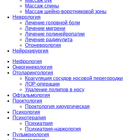
Массаж рук
Массаж спины
Массаж шейно-воротниковой зоны
Неврология
Лечение головной боли
Лечение мигрени
Лечение полинейропатии
Лечение радикулита
Отоневрология
Нейрохирургия
Нефрология
Онкогинекология
Отоларингология
Коагуляция сосудов носовой перегородки
ЛОР-операции
Удаление полипов в носу
Офтальмология
Проктология
Проктология хирургическая
Психология
Психотерапия
Психиатрия
Психиатрия-наркология
Пульмонология