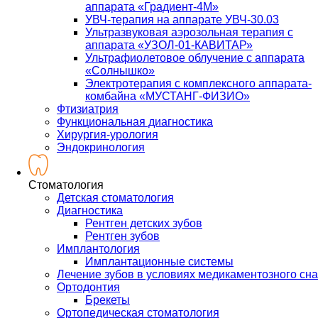
аппарата «Градиент-4М»
УВЧ-терапия на аппарате УВЧ-30.03
Ультразвуковая аэрозольная терапия с
аппарата «УЗОЛ-01-КАВИТАР»
Ультрафиолетовое облучение с аппарата
«Солнышко»
Электротерапия с комплексного аппарата-
комбайна «МУСТАНГ-ФИЗИО»
Фтизиатрия
Функциональная диагностика
Хирургия-урология
Эндокринология
Стоматология
Детская стоматология
Диагностика
Рентген детских зубов
Рентген зубов
Имплантология
Имплантационные системы
Лечение зубов в условиях медикаментозного сна
Ортодонтия
Брекеты
Ортопедическая стоматология