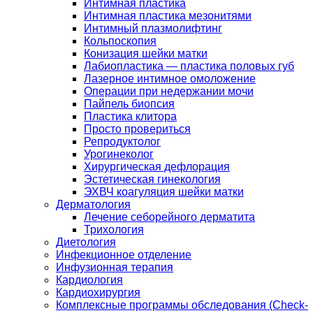
Интимная пластика
Интимная пластика мезонитями
Интимный плазмолифтинг
Кольпоскопия
Конизация шейки матки
Лабиопластика — пластика половых губ
Лазерное интимное омоложение
Операции при недержании мочи
Пайпель биопсия
Пластика клитора
Просто провериться
Репродуктолог
Урогинеколог
Хирургическая дефлорация
Эстетическая гинекология
ЭХВЧ коагуляция шейки матки
Дерматология
Лечение себорейного дерматита
Трихология
Диетология
Инфекционное отделение
Инфузионная терапия
Кардиология
Кардиохирургия
Комплексные программы обследования (Check-