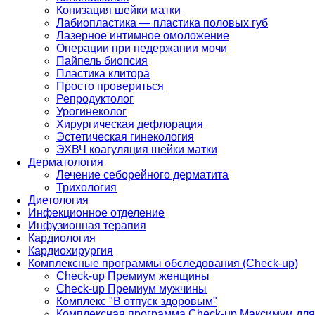
Конизация шейки матки
Лабиопластика — пластика половых губ
Лазерное интимное омоложение
Операции при недержании мочи
Пайпель биопсия
Пластика клитора
Просто провериться
Репродуктолог
Урогинеколог
Хирургическая дефлорация
Эстетическая гинекология
ЭХВЧ коагуляция шейки матки
Дерматология
Лечение себорейного дерматита
Трихология
Диетология
Инфекционное отделение
Инфузионная терапия
Кардиология
Кардиохирургия
Комплексные программы обследования (Check-up)
Check-up Премиум женщины
Check-up Премиум мужчины
Комплекс "В отпуск здоровым"
Комплексная программа Check-up Максимум для