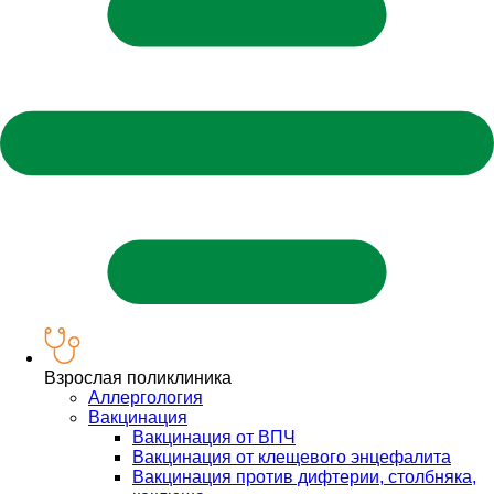
Взрослая поликлиника
Аллергология
Вакцинация
Вакцинация от ВПЧ
Вакцинация от клещевого энцефалита
Вакцинация против дифтерии, столбняка,