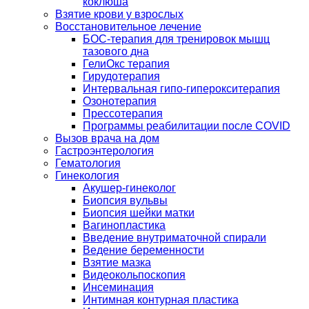
коклюша
Взятие крови у взрослых
Восстановительное лечение
БОС-терапия для тренировок мышц
тазового дна
ГелиОкс терапия
Гирудотерапия
Интервальная гипо-гиперокситерапия
Озонотерапия
Прессотерапия
Программы реабилитации после СOVID
Вызов врача на дом
Гастроэнтерология
Гематология
Гинекология
Акушер-гинеколог
Биопсия вульвы
Биопсия шейки матки
Вагинопластика
Введение внутриматочной спирали
Ведение беременности
Взятие мазка
Видеокольпоскопия
Инсеминация
Интимная контурная пластика