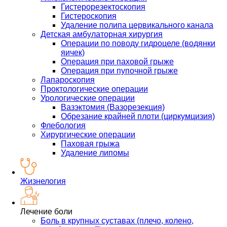
Гистерорезектоскопия
Гистероскопия
Удаление полипа цервикального канала
Детская амбулаторная хирургия
Операции по поводу гидроцеле (водянки
яичек)
Операция при паховой грыже
Операция при пупочной грыже
Лапароскопия
Проктологические операции
Урологические операции
Вазэктомия (Вазорезекция)
Обрезание крайней плоти (циркумцизия)
Флебология
Хирургические операции
Паховая грыжа
Удаление липомы
Жизнелогия
Лечение боли
Боль в крупных суставах (плечо, колено,