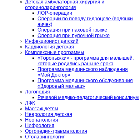
Детская амбулаторная хирургия и
оториноларингология
ЛОР-операции
Операции по поводу гидроцеле (водянки
яичек)
Операция при паховой грыже
Операция при пупочной грыже
Инфекционист детский
Кардиология детская
Комплексные программы
«Торопыжки» - программа для малышей,
которые родились раньше срока
Программа медицинского наблюдения
«Мой Доктор»
Программа медицинского обслуживания
«Здоровый малыш»
Логопедия
Речевой медико-педагогический консилиум
ЛФК
Массаж детям
Неврология детская
Неонатология
Нефрология
Ортопедия-травматология
Отоларингология