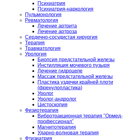
Психиатрия
Психиатрия-наркология
Пульмонология
Ревматология
Лечение артрита
Лечение артроза
Сердечно-сосудистая хирургия
Терапия
Травматология
Урология
Биопсия предстательной железы
Инстилляция мочевого пузыря
Лечение гидроцеле
Массаж предстательной железы
Пластика уздечки крайней плоти
(френулопластика)
Уролог
Уролог-андролог
Цистоскопия
Физиотерапия
Вибротракционная терапия "Ормед-
профессионал"
Магнитотерапия
Ударно-волновая терапия
Фтизиатрия