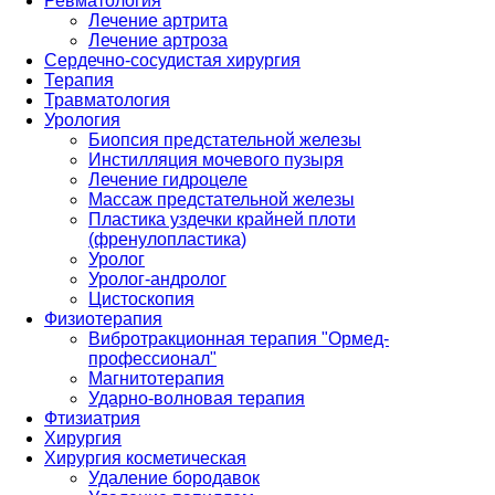
Ревматология
Лечение артрита
Лечение артроза
Сердечно-сосудистая хирургия
Терапия
Травматология
Урология
Биопсия предстательной железы
Инстилляция мочевого пузыря
Лечение гидроцеле
Массаж предстательной железы
Пластика уздечки крайней плоти
(френулопластика)
Уролог
Уролог-андролог
Цистоскопия
Физиотерапия
Вибротракционная терапия "Ормед-
профессионал"
Магнитотерапия
Ударно-волновая терапия
Фтизиатрия
Хирургия
Хирургия косметическая
Удаление бородавок