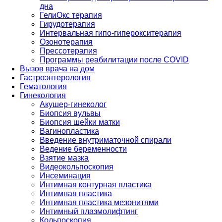
дна
ГелиОкс терапия
Гирудотерапия
Интервальная гипо-гиперокситерапия
Озонотерапия
Прессотерапия
Программы реабилитации после СOVID
Вызов врача на дом
Гастроэнтерология
Гематология
Гинекология
Акушер-гинеколог
Биопсия вульвы
Биопсия шейки матки
Вагинопластика
Введение внутриматочной спирали
Ведение беременности
Взятие мазка
Видеокольпоскопия
Инсеминация
Интимная контурная пластика
Интимная пластика
Интимная пластика мезонитями
Интимный плазмолифтинг
Кольпоскопия