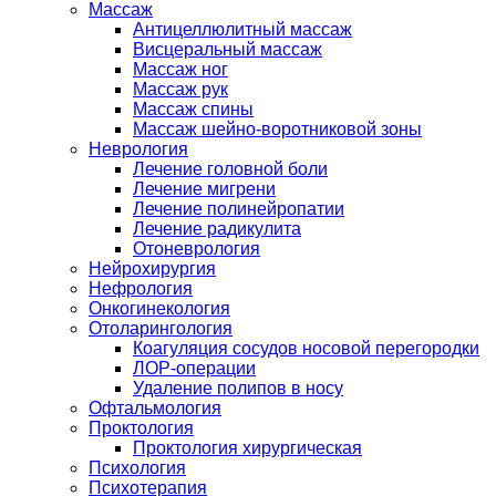
Массаж
Антицеллюлитный массаж
Висцеральный массаж
Массаж ног
Массаж рук
Массаж спины
Массаж шейно-воротниковой зоны
Неврология
Лечение головной боли
Лечение мигрени
Лечение полинейропатии
Лечение радикулита
Отоневрология
Нейрохирургия
Нефрология
Онкогинекология
Отоларингология
Коагуляция сосудов носовой перегородки
ЛОР-операции
Удаление полипов в носу
Офтальмология
Проктология
Проктология хирургическая
Психология
Психотерапия