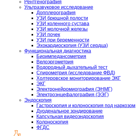
Рентгенография
Ультразвуковое исследование
Допплерография
УЗИ брюшной полости
УЗИ коленного сустава
УЗИ молочной железы
УЗИ почек
УЗИ при беременности
Эхокардиоскопия (УЗИ сердца)
Функциональная диагностика
Биоимпедансометрия
Велоэргометрия
Водородный дыхательный тест
Спирометрия (исследование ФВД)
Холтеровское мониторирование ЭКГ
ЭКГ
Электронейромиография (ЭНМГ)
Электроэнцефалография (ЭЭГ)
Эндоскопия
Гастроскопия и колоноскопия под наркозом
Дуоденальное зондирование
Капсульная видеоэндоскопия
Колоноскопия
ФГДС