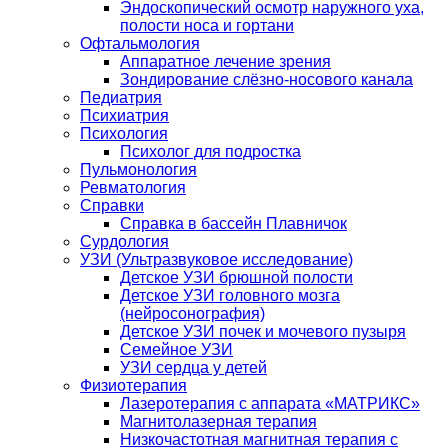
Эндоскопический осмотр наружного уха,
полости носа и гортани
Офтальмология
Аппаратное лечение зрения
Зондирование слёзно-носового канала
Педиатрия
Психиатрия
Психология
Психолог для подростка
Пульмонология
Ревматология
Справки
Справка в бассейн Плавничок
Сурдология
УЗИ (Ультразвуковое исследование)
Детское УЗИ брюшной полости
Детское УЗИ головного мозга
(нейросонография)
Детское УЗИ почек и мочевого пузыря
Семейное УЗИ
УЗИ сердца у детей
Физиотерапия
Лазеротерапия с аппарата «МАТРИКС»
Магнитолазерная терапия
Низкочастотная магнитная терапия с