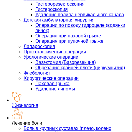
Гистерорезектоскопия
Гистероскопия
Удаление полипа цервикального канала
Детская амбулаторная хирургия
Операции по поводу гидроцеле (водянки
яичек)
Операция при паховой грыже
Операция при пупочной грыже
Лапароскопия
Проктологические операции
Урологические операции
Вазэктомия (Вазорезекция)
Обрезание крайней плоти (циркумцизия)
Флебология
Хирургические операции
Паховая грыжа
Удаление липомы
Жизнелогия
Лечение боли
Боль в крупных суставах (плечо, колено,