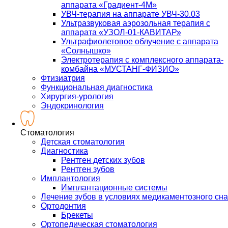
аппарата «Градиент-4М»
УВЧ-терапия на аппарате УВЧ-30.03
Ультразвуковая аэрозольная терапия с
аппарата «УЗОЛ-01-КАВИТАР»
Ультрафиолетовое облучение с аппарата
«Солнышко»
Электротерапия с комплексного аппарата-
комбайна «МУСТАНГ-ФИЗИО»
Фтизиатрия
Функциональная диагностика
Хирургия-урология
Эндокринология
Стоматология
Детская стоматология
Диагностика
Рентген детских зубов
Рентген зубов
Имплантология
Имплантационные системы
Лечение зубов в условиях медикаментозного сна
Ортодонтия
Брекеты
Ортопедическая стоматология