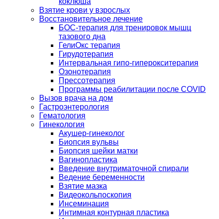
коклюша
Взятие крови у взрослых
Восстановительное лечение
БОС-терапия для тренировок мышц
тазового дна
ГелиОкс терапия
Гирудотерапия
Интервальная гипо-гиперокситерапия
Озонотерапия
Прессотерапия
Программы реабилитации после СOVID
Вызов врача на дом
Гастроэнтерология
Гематология
Гинекология
Акушер-гинеколог
Биопсия вульвы
Биопсия шейки матки
Вагинопластика
Введение внутриматочной спирали
Ведение беременности
Взятие мазка
Видеокольпоскопия
Инсеминация
Интимная контурная пластика