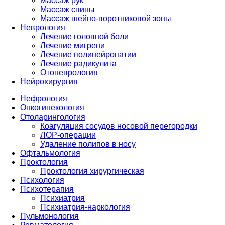
Массаж рук
Массаж спины
Массаж шейно-воротниковой зоны
Неврология
Лечение головной боли
Лечение мигрени
Лечение полинейропатии
Лечение радикулита
Отоневрология
Нейрохирургия
Нефрология
Онкогинекология
Отоларингология
Коагуляция сосудов носовой перегородки
ЛОР-операции
Удаление полипов в носу
Офтальмология
Проктология
Проктология хирургическая
Психология
Психотерапия
Психиатрия
Психиатрия-наркология
Пульмонология