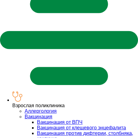
Взрослая поликлиника
Аллергология
Вакцинация
Вакцинация от ВПЧ
Вакцинация от клещевого энцефалита
Вакцинация против дифтерии, столбняка,