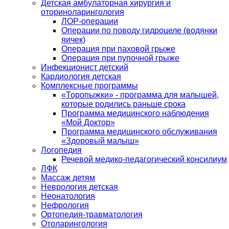
Детская амбулаторная хирургия и
оториноларингология
ЛОР-операции
Операции по поводу гидроцеле (водянки
яичек)
Операция при паховой грыже
Операция при пупочной грыже
Инфекционист детский
Кардиология детская
Комплексные программы
«Торопыжки» - программа для малышей,
которые родились раньше срока
Программа медицинского наблюдения
«Мой Доктор»
Программа медицинского обслуживания
«Здоровый малыш»
Логопедия
Речевой медико-педагогический консилиум
ЛФК
Массаж детям
Неврология детская
Неонатология
Нефрология
Ортопедия-травматология
Отоларингология