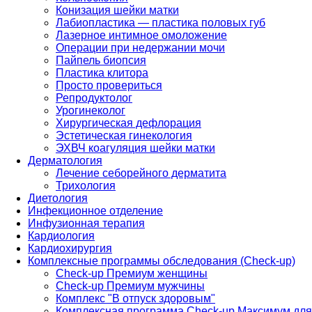
Конизация шейки матки
Лабиопластика — пластика половых губ
Лазерное интимное омоложение
Операции при недержании мочи
Пайпель биопсия
Пластика клитора
Просто провериться
Репродуктолог
Урогинеколог
Хирургическая дефлорация
Эстетическая гинекология
ЭХВЧ коагуляция шейки матки
Дерматология
Лечение себорейного дерматита
Трихология
Диетология
Инфекционное отделение
Инфузионная терапия
Кардиология
Кардиохирургия
Комплексные программы обследования (Check-up)
Check-up Премиум женщины
Check-up Премиум мужчины
Комплекс "В отпуск здоровым"
Комплексная программа Check-up Максимум для