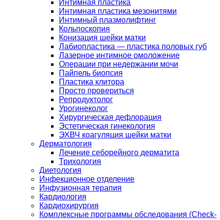
Интимная пластика
Интимная пластика мезонитями
Интимный плазмолифтинг
Кольпоскопия
Конизация шейки матки
Лабиопластика — пластика половых губ
Лазерное интимное омоложение
Операции при недержании мочи
Пайпель биопсия
Пластика клитора
Просто провериться
Репродуктолог
Урогинеколог
Хирургическая дефлорация
Эстетическая гинекология
ЭХВЧ коагуляция шейки матки
Дерматология
Лечение себорейного дерматита
Трихология
Диетология
Инфекционное отделение
Инфузионная терапия
Кардиология
Кардиохирургия
Комплексные программы обследования (Check-