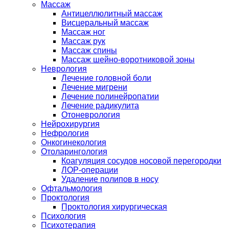
Массаж
Антицеллюлитный массаж
Висцеральный массаж
Массаж ног
Массаж рук
Массаж спины
Массаж шейно-воротниковой зоны
Неврология
Лечение головной боли
Лечение мигрени
Лечение полинейропатии
Лечение радикулита
Отоневрология
Нейрохирургия
Нефрология
Онкогинекология
Отоларингология
Коагуляция сосудов носовой перегородки
ЛОР-операции
Удаление полипов в носу
Офтальмология
Проктология
Проктология хирургическая
Психология
Психотерапия