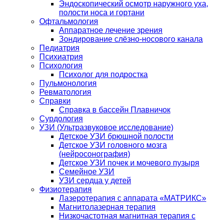
Эндоскопический осмотр наружного уха,
полости носа и гортани
Офтальмология
Аппаратное лечение зрения
Зондирование слёзно-носового канала
Педиатрия
Психиатрия
Психология
Психолог для подростка
Пульмонология
Ревматология
Справки
Справка в бассейн Плавничок
Сурдология
УЗИ (Ультразвуковое исследование)
Детское УЗИ брюшной полости
Детское УЗИ головного мозга
(нейросонография)
Детское УЗИ почек и мочевого пузыря
Семейное УЗИ
УЗИ сердца у детей
Физиотерапия
Лазеротерапия с аппарата «МАТРИКС»
Магнитолазерная терапия
Низкочастотная магнитная терапия с