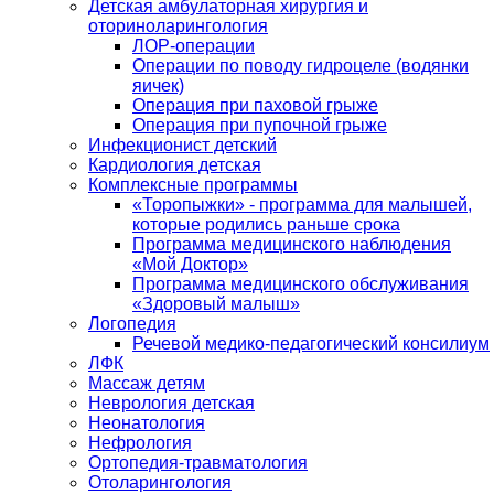
Детская амбулаторная хирургия и
оториноларингология
ЛОР-операции
Операции по поводу гидроцеле (водянки
яичек)
Операция при паховой грыже
Операция при пупочной грыже
Инфекционист детский
Кардиология детская
Комплексные программы
«Торопыжки» - программа для малышей,
которые родились раньше срока
Программа медицинского наблюдения
«Мой Доктор»
Программа медицинского обслуживания
«Здоровый малыш»
Логопедия
Речевой медико-педагогический консилиум
ЛФК
Массаж детям
Неврология детская
Неонатология
Нефрология
Ортопедия-травматология
Отоларингология