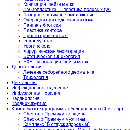
Конизация шейки матки
Лабиопластика — пластика половых губ
Лазерное интимное омоложение
Операции при недержании мочи
Пайпель биопсия
Пластика клитора
Просто провериться
Репродуктолог
Урогинеколог
Хирургическая дефлорация
Эстетическая гинекология
ЭХВЧ коагуляция шейки матки
Дерматология
Лечение себорейного дерматита
Трихология
Диетология
Инфекционное отделение
Инфузионная терапия
Кардиология
Кардиохирургия
Комплексные программы обследования (Check-up)
Check-up Премиум женщины
Check-up Премиум мужчины
Комплекс "В отпуск здоровым"
Комплексная программа Check-up Максимум для