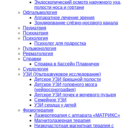
Эндоскопический осмотр наружного уха,
полости носа и гортани
Офтальмология
Аппаратное лечение зрения
Зондирование слёзно-носового канала
Педиатрия
Психиатрия
Психология
Психолог для подростка
Пульмонология
Ревматология
Справки
Справка в бассейн Плавничок
Сурдология
УЗИ (Ультразвуковое исследование)
Детское УЗИ брюшной полости
Детское УЗИ головного мозга
(нейросонография)
Детское УЗИ почек и мочевого пузыря
Семейное УЗИ
УЗИ сердца у детей
Физиотерапия
Лазеротерапия с аппарата «МАТРИКС»
Магнитолазерная терапия
Низкочастотная магнитная терапия с