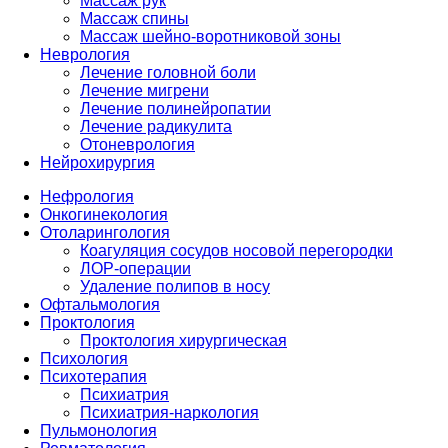
Массаж рук
Массаж спины
Массаж шейно-воротниковой зоны
Неврология
Лечение головной боли
Лечение мигрени
Лечение полинейропатии
Лечение радикулита
Отоневрология
Нейрохирургия
Нефрология
Онкогинекология
Отоларингология
Коагуляция сосудов носовой перегородки
ЛОР-операции
Удаление полипов в носу
Офтальмология
Проктология
Проктология хирургическая
Психология
Психотерапия
Психиатрия
Психиатрия-наркология
Пульмонология