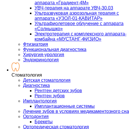
аппарата «Градиент-4М»
УВЧ-терапия на аппарате УВЧ-30.03
Ультразвуковая аэрозольная терапия с
аппарата «УЗОЛ-01-КАВИТАР»
Ультрафиолетовое облучение с аппарата
«Солнышко»
Электротерапия с комплексного аппарата-
комбайна «МУСТАНГ-ФИЗИО»
Фтизиатрия
Функциональная диагностика
Хирургия-урология
Эндокринология
Стоматология
Детская стоматология
Диагностика
Рентген детских зубов
Рентген зубов
Имплантология
Имплантационные системы
Лечение зубов в условиях медикаментозного сна
Ортодонтия
Брекеты
Ортопедическая стоматология