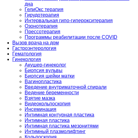
дна
ГелиОкс терапия
Гирудотерапия
Интервальная гипо-гиперокситерапия
Озонотерапия
Прессотерапия
Программы реабилитации после СOVID
Вызов врача на дом
Гастроэнтерология
Гематология
Гинекология
Акушер-гинеколог
Биопсия вульвы
Биопсия шейки матки
Вагинопластика
Введение внутриматочной спирали
Ведение беременности
Взятие мазка
Видеокольпоскопия
Инсеминация
Интимная контурная пластика
Интимная пластика
Интимная пластика мезонитями
Интимный плазмолифтинг
Кольпоскопия