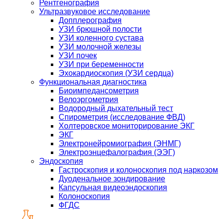
Рентгенография
Ультразвуковое исследование
Допплерография
УЗИ брюшной полости
УЗИ коленного сустава
УЗИ молочной железы
УЗИ почек
УЗИ при беременности
Эхокардиоскопия (УЗИ сердца)
Функциональная диагностика
Биоимпедансометрия
Велоэргометрия
Водородный дыхательный тест
Спирометрия (исследование ФВД)
Холтеровское мониторирование ЭКГ
ЭКГ
Электронейромиография (ЭНМГ)
Электроэнцефалография (ЭЭГ)
Эндоскопия
Гастроскопия и колоноскопия под наркозом
Дуоденальное зондирование
Капсульная видеоэндоскопия
Колоноскопия
ФГДС