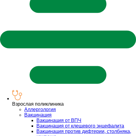
Взрослая поликлиника
Аллергология
Вакцинация
Вакцинация от ВПЧ
Вакцинация от клещевого энцефалита
Вакцинация против дифтерии, столбняка,