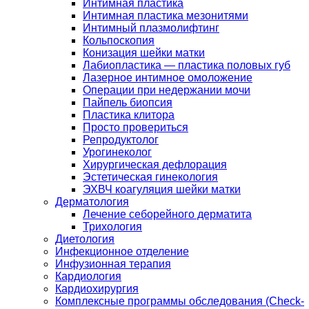
Интимная пластика
Интимная пластика мезонитями
Интимный плазмолифтинг
Кольпоскопия
Конизация шейки матки
Лабиопластика — пластика половых губ
Лазерное интимное омоложение
Операции при недержании мочи
Пайпель биопсия
Пластика клитора
Просто провериться
Репродуктолог
Урогинеколог
Хирургическая дефлорация
Эстетическая гинекология
ЭХВЧ коагуляция шейки матки
Дерматология
Лечение себорейного дерматита
Трихология
Диетология
Инфекционное отделение
Инфузионная терапия
Кардиология
Кардиохирургия
Комплексные программы обследования (Check-