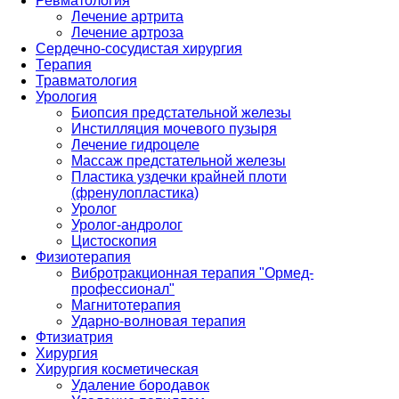
Ревматология
Лечение артрита
Лечение артроза
Сердечно-сосудистая хирургия
Терапия
Травматология
Урология
Биопсия предстательной железы
Инстилляция мочевого пузыря
Лечение гидроцеле
Массаж предстательной железы
Пластика уздечки крайней плоти
(френулопластика)
Уролог
Уролог-андролог
Цистоскопия
Физиотерапия
Вибротракционная терапия "Ормед-
профессионал"
Магнитотерапия
Ударно-волновая терапия
Фтизиатрия
Хирургия
Хирургия косметическая
Удаление бородавок