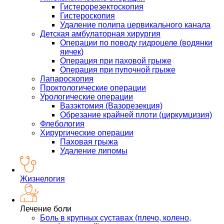
Гистерорезектоскопия
Гистероскопия
Удаление полипа цервикального канала
Детская амбулаторная хирургия
Операции по поводу гидроцеле (водянки
яичек)
Операция при паховой грыже
Операция при пупочной грыже
Лапароскопия
Проктологические операции
Урологические операции
Вазэктомия (Вазорезекция)
Обрезание крайней плоти (циркумцизия)
Флебология
Хирургические операции
Паховая грыжа
Удаление липомы
Жизнелогия
Лечение боли
Боль в крупных суставах (плечо, колено,