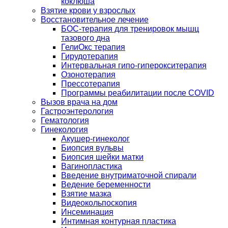
коклюша
Взятие крови у взрослых
Восстановительное лечение
БОС-терапия для тренировок мышц
тазового дна
ГелиОкс терапия
Гирудотерапия
Интервальная гипо-гиперокситерапия
Озонотерапия
Прессотерапия
Программы реабилитации после СOVID
Вызов врача на дом
Гастроэнтерология
Гематология
Гинекология
Акушер-гинеколог
Биопсия вульвы
Биопсия шейки матки
Вагинопластика
Введение внутриматочной спирали
Ведение беременности
Взятие мазка
Видеокольпоскопия
Инсеминация
Интимная контурная пластика