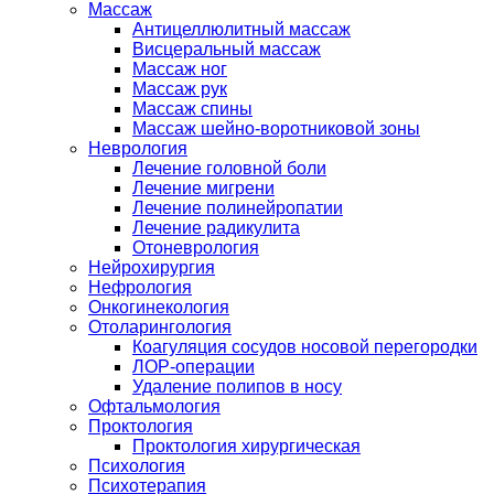
Массаж
Антицеллюлитный массаж
Висцеральный массаж
Массаж ног
Массаж рук
Массаж спины
Массаж шейно-воротниковой зоны
Неврология
Лечение головной боли
Лечение мигрени
Лечение полинейропатии
Лечение радикулита
Отоневрология
Нейрохирургия
Нефрология
Онкогинекология
Отоларингология
Коагуляция сосудов носовой перегородки
ЛОР-операции
Удаление полипов в носу
Офтальмология
Проктология
Проктология хирургическая
Психология
Психотерапия