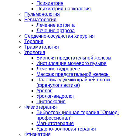
Психиатрия
Психиатрия-наркология
Пульмонология
Ревматология
Лечение артрита
Лечение артроза
Сердечно-сосудистая хирургия
Терапия
Травматология
Урология
Биопсия предстательной железы
Инстилляция мочевого пузыря
Лечение гидроцеле
Массаж предстательной железы
Пластика уздечки крайней плоти
(френулопластика)
Уролог
Уролог-андролог
Цистоскопия
Физиотерапия
Вибротракционная терапия "Ормед-
профессионал"
Магнитотерапия
Ударно-волновая терапия
Фтизиатрия