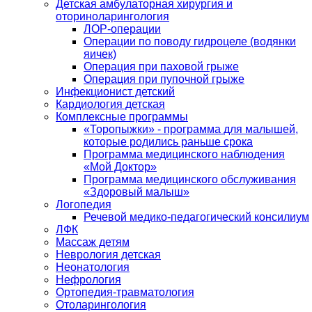
Детская амбулаторная хирургия и
оториноларингология
ЛОР-операции
Операции по поводу гидроцеле (водянки
яичек)
Операция при паховой грыже
Операция при пупочной грыже
Инфекционист детский
Кардиология детская
Комплексные программы
«Торопыжки» - программа для малышей,
которые родились раньше срока
Программа медицинского наблюдения
«Мой Доктор»
Программа медицинского обслуживания
«Здоровый малыш»
Логопедия
Речевой медико-педагогический консилиум
ЛФК
Массаж детям
Неврология детская
Неонатология
Нефрология
Ортопедия-травматология
Отоларингология