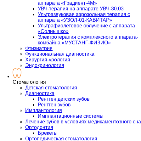
аппарата «Градиент-4М»
УВЧ-терапия на аппарате УВЧ-30.03
Ультразвуковая аэрозольная терапия с
аппарата «УЗОЛ-01-КАВИТАР»
Ультрафиолетовое облучение с аппарата
«Солнышко»
Электротерапия с комплексного аппарата-
комбайна «МУСТАНГ-ФИЗИО»
Фтизиатрия
Функциональная диагностика
Хирургия-урология
Эндокринология
Стоматология
Детская стоматология
Диагностика
Рентген детских зубов
Рентген зубов
Имплантология
Имплантационные системы
Лечение зубов в условиях медикаментозного сна
Ортодонтия
Брекеты
Ортопедическая стоматология