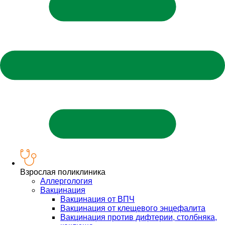
Взрослая поликлиника
Аллергология
Вакцинация
Вакцинация от ВПЧ
Вакцинация от клещевого энцефалита
Вакцинация против дифтерии, столбняка,