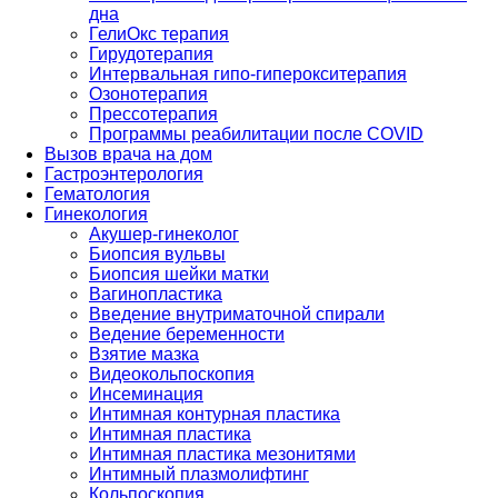
дна
ГелиОкс терапия
Гирудотерапия
Интервальная гипо-гиперокситерапия
Озонотерапия
Прессотерапия
Программы реабилитации после СOVID
Вызов врача на дом
Гастроэнтерология
Гематология
Гинекология
Акушер-гинеколог
Биопсия вульвы
Биопсия шейки матки
Вагинопластика
Введение внутриматочной спирали
Ведение беременности
Взятие мазка
Видеокольпоскопия
Инсеминация
Интимная контурная пластика
Интимная пластика
Интимная пластика мезонитями
Интимный плазмолифтинг
Кольпоскопия