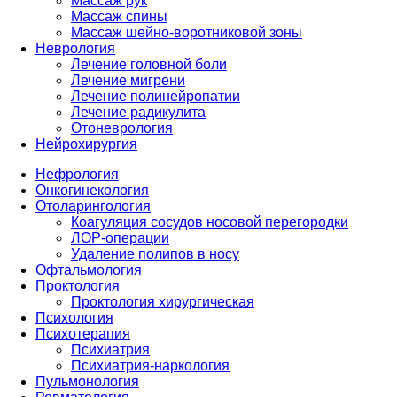
Массаж рук
Массаж спины
Массаж шейно-воротниковой зоны
Неврология
Лечение головной боли
Лечение мигрени
Лечение полинейропатии
Лечение радикулита
Отоневрология
Нейрохирургия
Нефрология
Онкогинекология
Отоларингология
Коагуляция сосудов носовой перегородки
ЛОР-операции
Удаление полипов в носу
Офтальмология
Проктология
Проктология хирургическая
Психология
Психотерапия
Психиатрия
Психиатрия-наркология
Пульмонология