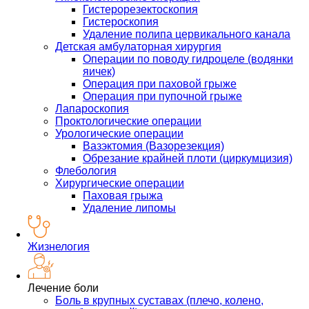
Гистерорезектоскопия
Гистероскопия
Удаление полипа цервикального канала
Детская амбулаторная хирургия
Операции по поводу гидроцеле (водянки
яичек)
Операция при паховой грыже
Операция при пупочной грыже
Лапароскопия
Проктологические операции
Урологические операции
Вазэктомия (Вазорезекция)
Обрезание крайней плоти (циркумцизия)
Флебология
Хирургические операции
Паховая грыжа
Удаление липомы
Жизнелогия
Лечение боли
Боль в крупных суставах (плечо, колено,