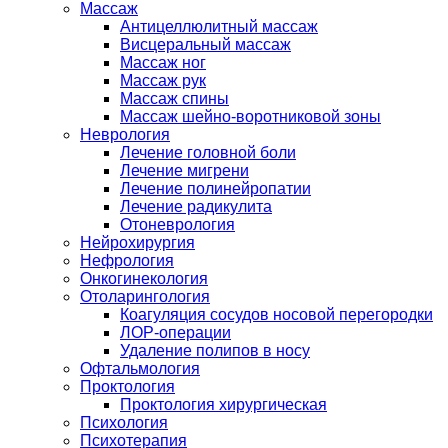
Массаж
Антицеллюлитный массаж
Висцеральный массаж
Массаж ног
Массаж рук
Массаж спины
Массаж шейно-воротниковой зоны
Неврология
Лечение головной боли
Лечение мигрени
Лечение полинейропатии
Лечение радикулита
Отоневрология
Нейрохирургия
Нефрология
Онкогинекология
Отоларингология
Коагуляция сосудов носовой перегородки
ЛОР-операции
Удаление полипов в носу
Офтальмология
Проктология
Проктология хирургическая
Психология
Психотерапия