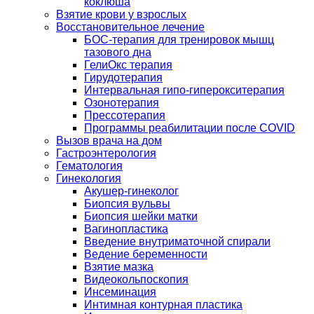
коклюша
Взятие крови у взрослых
Восстановительное лечение
БОС-терапия для тренировок мышц
тазового дна
ГелиОкс терапия
Гирудотерапия
Интервальная гипо-гиперокситерапия
Озонотерапия
Прессотерапия
Программы реабилитации после СOVID
Вызов врача на дом
Гастроэнтерология
Гематология
Гинекология
Акушер-гинеколог
Биопсия вульвы
Биопсия шейки матки
Вагинопластика
Введение внутриматочной спирали
Ведение беременности
Взятие мазка
Видеокольпоскопия
Инсеминация
Интимная контурная пластика