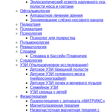
Эндоскопический осмотр наружного уха,
полости носа и гортани
Офтальмология
Аппаратное лечение зрения
Зондирование слёзно-носового канала
Педиатрия
Психиатрия
Психология
Психолог для подростка
Пульмонология
Ревматология
Справки
Справка в бассейн Плавничок
Сурдология
УЗИ (Ультразвуковое исследование)
Детское УЗИ брюшной полости
Детское УЗИ головного мозга
(нейросонография)
Детское УЗИ почек и мочевого пузыря
Семейное УЗИ
УЗИ сердца у детей
Физиотерапия
Лазеротерапия с аппарата «МАТРИКС»
Магнитолазерная терапия
Низкочастотная магнитная терапия с