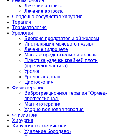
Ревматология
Лечение артрита
Лечение артроза
Сердечно-сосудистая хирургия
Терапия
Травматология
Урология
Биопсия предстательной железы
Инстилляция мочевого пузыря
Лечение гидроцеле
Массаж предстательной железы
Пластика уздечки крайней плоти
(френулопластика)
Уролог
Уролог-андролог
Цистоскопия
Физиотерапия
Вибротракционная терапия "Ормед-
профессионал"
Магнитотерапия
Ударно-волновая терапия
Фтизиатрия
Хирургия
Хирургия косметическая
Удаление бородавок