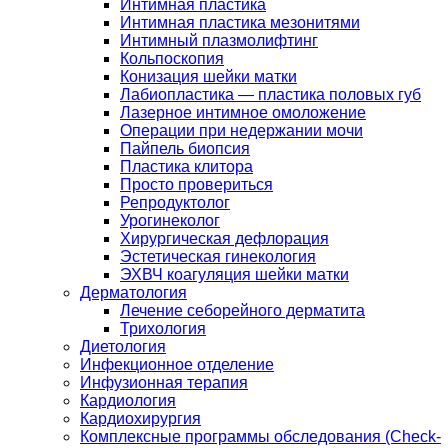
Интимная пластика
Интимная пластика мезонитями
Интимный плазмолифтинг
Кольпоскопия
Конизация шейки матки
Лабиопластика — пластика половых губ
Лазерное интимное омоложение
Операции при недержании мочи
Пайпель биопсия
Пластика клитора
Просто провериться
Репродуктолог
Урогинеколог
Хирургическая дефлорация
Эстетическая гинекология
ЭХВЧ коагуляция шейки матки
Дерматология
Лечение себорейного дерматита
Трихология
Диетология
Инфекционное отделение
Инфузионная терапия
Кардиология
Кардиохирургия
Комплексные программы обследования (Check-