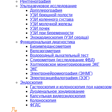
Рентгенография
Ультразвуковое исследование
Допплерография
УЗИ брюшной полости
УЗИ коленного сустава
УЗИ молочной железы
УЗИ почек
УЗИ при беременности
Эхокардиоскопия (УЗИ сердца)
Функциональная диагностика
Биоимпедансометрия
Велоэргометрия
Водородный дыхательный тест
Спирометрия (исследование ФВД)
Холтеровское мониторирование ЭКГ
ЭКГ
Электронейромиография (ЭНМГ)
Электроэнцефалография (ЭЭГ)
Эндоскопия
Гастроскопия и колоноскопия под наркозом
Дуоденальное зондирование
Капсульная видеоэндоскопия
Колоноскопия
ФГДС