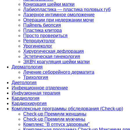
Конизация шейки матки
Лабиопластика — пластика половых губ
Лазерное интимное омоложение
Операции при недержании мочи
Пайпель биопсия
Пластика клитора
Просто провериться
Репродуктолог
Урогинеколог
Хирургическая дефлорация
Эстетическая гинекология
ЭХВЧ коагуляция шейки матки
Дерматология
Лечение себорейного дерматита
Трихология
Диетология
Инфекционное отделение
Инфузионная терапия
Кардиология
Кардиохирургия
Комплексные программы обследования (Check-up)
Check-up Премиум женщины
Check-up Премиум мужчины
Комплекс "В отпуск здоровым"
Комплексная программа Check-up Максимум для