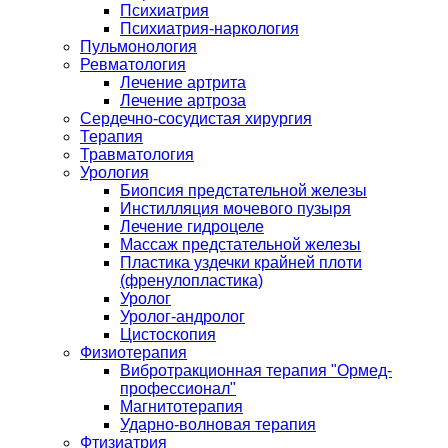
Психиатрия
Психиатрия-наркология
Пульмонология
Ревматология
Лечение артрита
Лечение артроза
Сердечно-сосудистая хирургия
Терапия
Травматология
Урология
Биопсия предстательной железы
Инстилляция мочевого пузыря
Лечение гидроцеле
Массаж предстательной железы
Пластика уздечки крайней плоти
(френулопластика)
Уролог
Уролог-андролог
Цистоскопия
Физиотерапия
Вибротракционная терапия "Ормед-
профессионал"
Магнитотерапия
Ударно-волновая терапия
Фтизиатрия