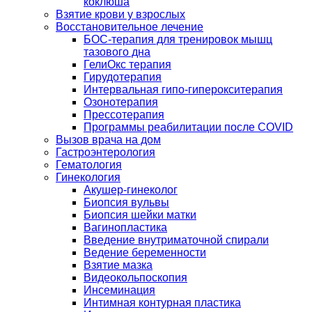
коклюша
Взятие крови у взрослых
Восстановительное лечение
БОС-терапия для тренировок мышц
тазового дна
ГелиОкс терапия
Гирудотерапия
Интервальная гипо-гиперокситерапия
Озонотерапия
Прессотерапия
Программы реабилитации после СOVID
Вызов врача на дом
Гастроэнтерология
Гематология
Гинекология
Акушер-гинеколог
Биопсия вульвы
Биопсия шейки матки
Вагинопластика
Введение внутриматочной спирали
Ведение беременности
Взятие мазка
Видеокольпоскопия
Инсеминация
Интимная контурная пластика