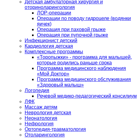
Детская амбулаторная хирургия и
оториноларингология
ЛОР-операции
Операции по поводу гидроцеле (водянки
яичек)
Операция при паховой грыже
Операция при пупочной грыже
Инфекционист детский
Кардиология детская
Комплексные программы
«Торопыжки» - программа для малышей,
которые родились раньше срока
Программа медицинского наблюдения
«Мой Доктор»
Программа медицинского обслуживания
«Здоровый малыш»
Логопедия
Речевой медико-педагогический консилиум
ЛФК
Массаж детям
Неврология детская
Неонатология
Нефрология
Ортопедия-травматология
Отоларингология