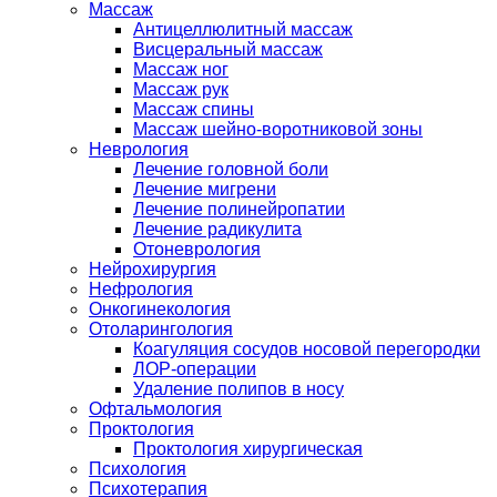
Массаж
Антицеллюлитный массаж
Висцеральный массаж
Массаж ног
Массаж рук
Массаж спины
Массаж шейно-воротниковой зоны
Неврология
Лечение головной боли
Лечение мигрени
Лечение полинейропатии
Лечение радикулита
Отоневрология
Нейрохирургия
Нефрология
Онкогинекология
Отоларингология
Коагуляция сосудов носовой перегородки
ЛОР-операции
Удаление полипов в носу
Офтальмология
Проктология
Проктология хирургическая
Психология
Психотерапия