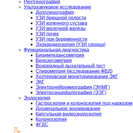
Рентгенография
Ультразвуковое исследование
Допплерография
УЗИ брюшной полости
УЗИ коленного сустава
УЗИ молочной железы
УЗИ почек
УЗИ при беременности
Эхокардиоскопия (УЗИ сердца)
Функциональная диагностика
Биоимпедансометрия
Велоэргометрия
Водородный дыхательный тест
Спирометрия (исследование ФВД)
Холтеровское мониторирование ЭКГ
ЭКГ
Электронейромиография (ЭНМГ)
Электроэнцефалография (ЭЭГ)
Эндоскопия
Гастроскопия и колоноскопия под наркозом
Дуоденальное зондирование
Капсульная видеоэндоскопия
Колоноскопия
ФГДС