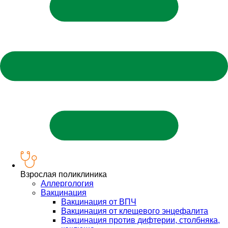
Взрослая поликлиника
Аллергология
Вакцинация
Вакцинация от ВПЧ
Вакцинация от клещевого энцефалита
Вакцинация против дифтерии, столбняка,