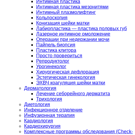
Интимная пластика
Интимная пластика мезонитями
Интимный плазмолифтинг
Кольпоскопия
Конизация шейки матки
Лабиопластика — пластика половых губ
Лазерное интимное омоложение
Операции при недержании мочи
Пайпель биопсия
Пластика клитора
Просто провериться
Репродуктолог
Урогинеколог
Хирургическая дефлорация
Эстетическая гинекология
ЭХВЧ коагуляция шейки матки
Дерматология
Лечение себорейного дерматита
Трихология
Диетология
Инфекционное отделение
Инфузионная терапия
Кардиология
Кардиохирургия
Комплексные программы обследования (Check-