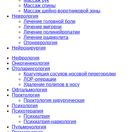
Массаж рук
Массаж спины
Массаж шейно-воротниковой зоны
Неврология
Лечение головной боли
Лечение мигрени
Лечение полинейропатии
Лечение радикулита
Отоневрология
Нейрохирургия
Нефрология
Онкогинекология
Отоларингология
Коагуляция сосудов носовой перегородки
ЛОР-операции
Удаление полипов в носу
Офтальмология
Проктология
Проктология хирургическая
Психология
Психотерапия
Психиатрия
Психиатрия-наркология
Пульмонология