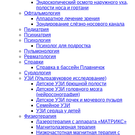
Эндоскопический осмотр наружного уха,
полости носа и гортани
Офтальмология
Аппаратное лечение зрения
Зондирование слёзно-носового канала
Педиатрия
Психиатрия
Психология
Психолог для подростка
Пульмонология
Ревматология
Справки
Справка в бассейн Плавничок
Сурдология
УЗИ (Ультразвуковое исследование)
Детское УЗИ брюшной полости
Детское УЗИ головного мозга
(нейросонография)
Детское УЗИ почек и мочевого пузыря
Семейное УЗИ
УЗИ сердца у детей
Физиотерапия
Лазеротерапия с аппарата «МАТРИКС»
Магнитолазерная терапия
Низкочастотная магнитная терапия с