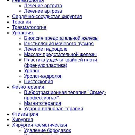
Ревматология
Лечение артрита
Лечение артроза
Сердечно-сосудистая хирургия
Терапия
Травматология
Урология
Биопсия предстательной железы
Инстилляция мочевого пузыря
Лечение гидроцеле
Массаж предстательной железы
Пластика уздечки крайней плоти
(френулопластика)
Уролог
Уролог-андролог
Цистоскопия
Физиотерапия
Вибротракционная терапия "Ормед-
профессионал"
Магнитотерапия
Ударно-волновая терапия
Фтизиатрия
Хирургия
Хирургия косметическая
Удаление бородавок