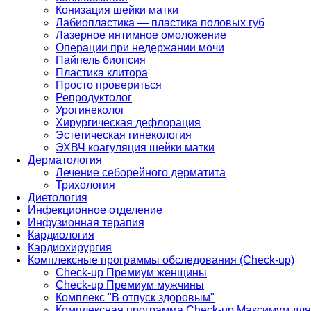
Конизация шейки матки
Лабиопластика — пластика половых губ
Лазерное интимное омоложение
Операции при недержании мочи
Пайпель биопсия
Пластика клитора
Просто провериться
Репродуктолог
Урогинеколог
Хирургическая дефлорация
Эстетическая гинекология
ЭХВЧ коагуляция шейки матки
Дерматология
Лечение себорейного дерматита
Трихология
Диетология
Инфекционное отделение
Инфузионная терапия
Кардиология
Кардиохирургия
Комплексные программы обследования (Check-up)
Check-up Премиум женщины
Check-up Премиум мужчины
Комплекс "В отпуск здоровым"
Комплексная программа Check-up Максимум для