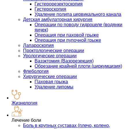
Гистерорезектоскопия
Гистероскопия
Удаление полипа цервикального канала
Детская амбулаторная хирургия
Операции по поводу гидроцеле (водянки
яичек)
Операция при паховой грыже
Операция при пупочной грыже
Лапароскопия
Проктологические операции
Урологические операции
Вазэктомия (Вазорезекция)
Обрезание крайней плоти (циркумцизия)
Флебология
Хирургические операции
Паховая грыжа
Удаление липомы
Жизнелогия
Лечение боли
Боль в крупных суставах (плечо, колено,