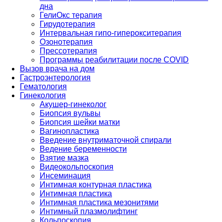
дна
ГелиОкс терапия
Гирудотерапия
Интервальная гипо-гиперокситерапия
Озонотерапия
Прессотерапия
Программы реабилитации после СOVID
Вызов врача на дом
Гастроэнтерология
Гематология
Гинекология
Акушер-гинеколог
Биопсия вульвы
Биопсия шейки матки
Вагинопластика
Введение внутриматочной спирали
Ведение беременности
Взятие мазка
Видеокольпоскопия
Инсеминация
Интимная контурная пластика
Интимная пластика
Интимная пластика мезонитями
Интимный плазмолифтинг
Кольпоскопия