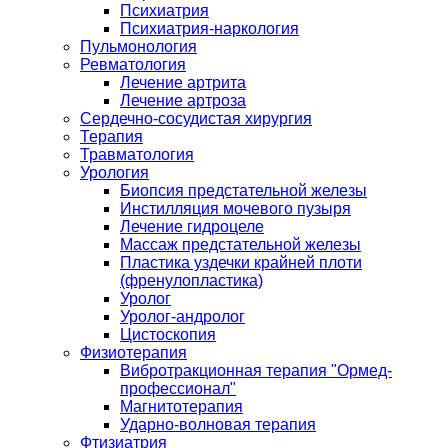
Психиатрия
Психиатрия-наркология
Пульмонология
Ревматология
Лечение артрита
Лечение артроза
Сердечно-сосудистая хирургия
Терапия
Травматология
Урология
Биопсия предстательной железы
Инстилляция мочевого пузыря
Лечение гидроцеле
Массаж предстательной железы
Пластика уздечки крайней плоти
(френулопластика)
Уролог
Уролог-андролог
Цистоскопия
Физиотерапия
Вибротракционная терапия "Ормед-
профессионал"
Магнитотерапия
Ударно-волновая терапия
Фтизиатрия