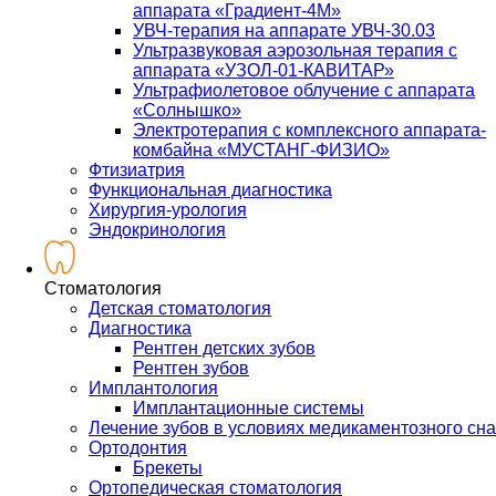
аппарата «Градиент-4М»
УВЧ-терапия на аппарате УВЧ-30.03
Ультразвуковая аэрозольная терапия с
аппарата «УЗОЛ-01-КАВИТАР»
Ультрафиолетовое облучение с аппарата
«Солнышко»
Электротерапия с комплексного аппарата-
комбайна «МУСТАНГ-ФИЗИО»
Фтизиатрия
Функциональная диагностика
Хирургия-урология
Эндокринология
Стоматология
Детская стоматология
Диагностика
Рентген детских зубов
Рентген зубов
Имплантология
Имплантационные системы
Лечение зубов в условиях медикаментозного сна
Ортодонтия
Брекеты
Ортопедическая стоматология