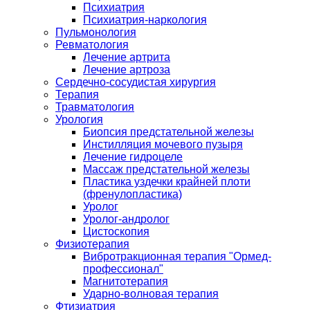
Психиатрия
Психиатрия-наркология
Пульмонология
Ревматология
Лечение артрита
Лечение артроза
Сердечно-сосудистая хирургия
Терапия
Травматология
Урология
Биопсия предстательной железы
Инстилляция мочевого пузыря
Лечение гидроцеле
Массаж предстательной железы
Пластика уздечки крайней плоти
(френулопластика)
Уролог
Уролог-андролог
Цистоскопия
Физиотерапия
Вибротракционная терапия "Ормед-
профессионал"
Магнитотерапия
Ударно-волновая терапия
Фтизиатрия