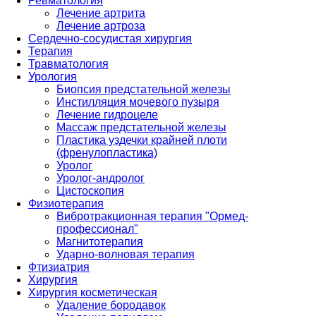
Ревматология
Лечение артрита
Лечение артроза
Сердечно-сосудистая хирургия
Терапия
Травматология
Урология
Биопсия предстательной железы
Инстилляция мочевого пузыря
Лечение гидроцеле
Массаж предстательной железы
Пластика уздечки крайней плоти
(френулопластика)
Уролог
Уролог-андролог
Цистоскопия
Физиотерапия
Вибротракционная терапия "Ормед-
профессионал"
Магнитотерапия
Ударно-волновая терапия
Фтизиатрия
Хирургия
Хирургия косметическая
Удаление бородавок