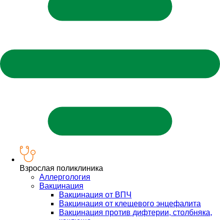
Взрослая поликлиника
Аллергология
Вакцинация
Вакцинация от ВПЧ
Вакцинация от клещевого энцефалита
Вакцинация против дифтерии, столбняка,