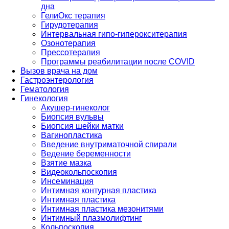
дна
ГелиОкс терапия
Гирудотерапия
Интервальная гипо-гиперокситерапия
Озонотерапия
Прессотерапия
Программы реабилитации после СOVID
Вызов врача на дом
Гастроэнтерология
Гематология
Гинекология
Акушер-гинеколог
Биопсия вульвы
Биопсия шейки матки
Вагинопластика
Введение внутриматочной спирали
Ведение беременности
Взятие мазка
Видеокольпоскопия
Инсеминация
Интимная контурная пластика
Интимная пластика
Интимная пластика мезонитями
Интимный плазмолифтинг
Кольпоскопия