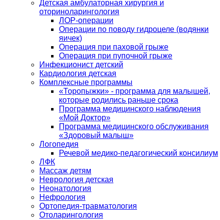
Детская амбулаторная хирургия и
оториноларингология
ЛОР-операции
Операции по поводу гидроцеле (водянки
яичек)
Операция при паховой грыже
Операция при пупочной грыже
Инфекционист детский
Кардиология детская
Комплексные программы
«Торопыжки» - программа для малышей,
которые родились раньше срока
Программа медицинского наблюдения
«Мой Доктор»
Программа медицинского обслуживания
«Здоровый малыш»
Логопедия
Речевой медико-педагогический консилиум
ЛФК
Массаж детям
Неврология детская
Неонатология
Нефрология
Ортопедия-травматология
Отоларингология