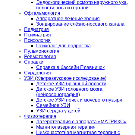
Эндоскопический осмотр наружного уха,
полости носа и гортани
Офтальмология
Аппаратное лечение зрения
Зондирование слёзно-носового канала
Педиатрия
Психиатрия
Психология
Психолог для подростка
Пульмонология
Ревматология
Справки
Справка в бассейн Плавничок
Сурдология
УЗИ (Ультразвуковое исследование)
Детское УЗИ брюшной полости
Детское УЗИ головного мозга
(нейросонография)
Детское УЗИ почек и мочевого пузыря
Семейное УЗИ
УЗИ сердца у детей
Физиотерапия
Лазеротерапия с аппарата «МАТРИКС»
Магнитолазерная терапия
Низкочастотная магнитная терапия с