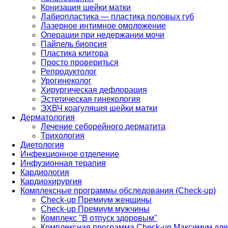
Конизация шейки матки
Лабиопластика — пластика половых губ
Лазерное интимное омоложение
Операции при недержании мочи
Пайпель биопсия
Пластика клитора
Просто провериться
Репродуктолог
Урогинеколог
Хирургическая дефлорация
Эстетическая гинекология
ЭХВЧ коагуляция шейки матки
Дерматология
Лечение себорейного дерматита
Трихология
Диетология
Инфекционное отделение
Инфузионная терапия
Кардиология
Кардиохирургия
Комплексные программы обследования (Check-up)
Check-up Премиум женщины
Check-up Премиум мужчины
Комплекс "В отпуск здоровым"
Комплексная программа Check-up Максимум для