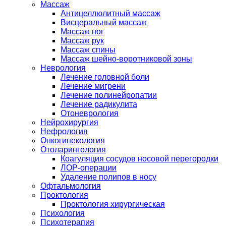
Массаж
Антицеллюлитный массаж
Висцеральный массаж
Массаж ног
Массаж рук
Массаж спины
Массаж шейно-воротниковой зоны
Неврология
Лечение головной боли
Лечение мигрени
Лечение полинейропатии
Лечение радикулита
Отоневрология
Нейрохирургия
Нефрология
Онкогинекология
Отоларингология
Коагуляция сосудов носовой перегородки
ЛОР-операции
Удаление полипов в носу
Офтальмология
Проктология
Проктология хирургическая
Психология
Психотерапия