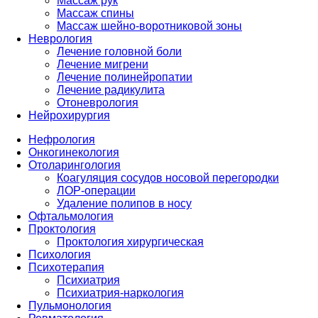
Массаж рук
Массаж спины
Массаж шейно-воротниковой зоны
Неврология
Лечение головной боли
Лечение мигрени
Лечение полинейропатии
Лечение радикулита
Отоневрология
Нейрохирургия
Нефрология
Онкогинекология
Отоларингология
Коагуляция сосудов носовой перегородки
ЛОР-операции
Удаление полипов в носу
Офтальмология
Проктология
Проктология хирургическая
Психология
Психотерапия
Психиатрия
Психиатрия-наркология
Пульмонология