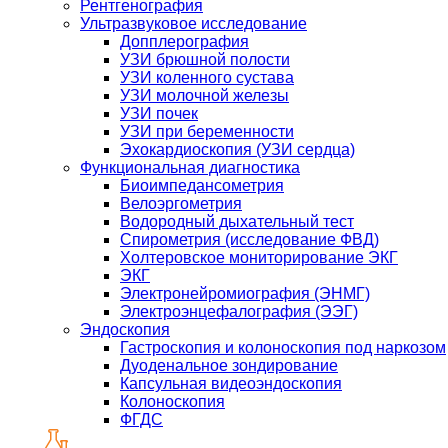
Рентгенография
Ультразвуковое исследование
Допплерография
УЗИ брюшной полости
УЗИ коленного сустава
УЗИ молочной железы
УЗИ почек
УЗИ при беременности
Эхокардиоскопия (УЗИ сердца)
Функциональная диагностика
Биоимпедансометрия
Велоэргометрия
Водородный дыхательный тест
Спирометрия (исследование ФВД)
Холтеровское мониторирование ЭКГ
ЭКГ
Электронейромиография (ЭНМГ)
Электроэнцефалография (ЭЭГ)
Эндоскопия
Гастроскопия и колоноскопия под наркозом
Дуоденальное зондирование
Капсульная видеоэндоскопия
Колоноскопия
ФГДС