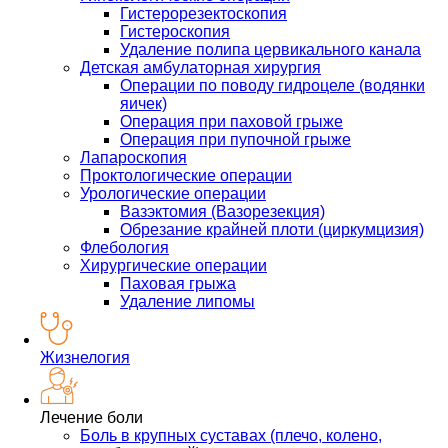
Гистерорезектоскопия
Гистероскопия
Удаление полипа цервикального канала
Детская амбулаторная хирургия
Операции по поводу гидроцеле (водянки
яичек)
Операция при паховой грыже
Операция при пупочной грыже
Лапароскопия
Проктологические операции
Урологические операции
Вазэктомия (Вазорезекция)
Обрезание крайней плоти (циркумцизия)
Флебология
Хирургические операции
Паховая грыжа
Удаление липомы
Жизнелогия
Лечение боли
Боль в крупных суставах (плечо, колено,