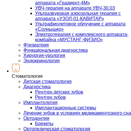
аппарата «Градиент-4М»
УВЧ-терапия на аппарате УВЧ-30.03
Ультразвуковая аэрозольная терапия с
аппарата «УЗОЛ-01-КАВИТАР»
Ультрафиолетовое облучение с аппарата
«Солнышко»
Электротерапия с комплексного аппарата-
комбайна «МУСТАНГ-ФИЗИО»
Фтизиатрия
Функциональная диагностика
Хирургия-урология
Эндокринология
Стоматология
Детская стоматология
Диагностика
Рентген детских зубов
Рентген зубов
Имплантология
Имплантационные системы
Лечение зубов в условиях медикаментозного сна
Ортодонтия
Брекеты
Ортопедическая стоматология