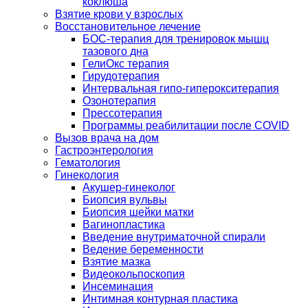
коклюша
Взятие крови у взрослых
Восстановительное лечение
БОС-терапия для тренировок мышц
тазового дна
ГелиОкс терапия
Гирудотерапия
Интервальная гипо-гиперокситерапия
Озонотерапия
Прессотерапия
Программы реабилитации после СOVID
Вызов врача на дом
Гастроэнтерология
Гематология
Гинекология
Акушер-гинеколог
Биопсия вульвы
Биопсия шейки матки
Вагинопластика
Введение внутриматочной спирали
Ведение беременности
Взятие мазка
Видеокольпоскопия
Инсеминация
Интимная контурная пластика