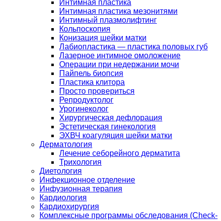
Интимная пластика
Интимная пластика мезонитями
Интимный плазмолифтинг
Кольпоскопия
Конизация шейки матки
Лабиопластика — пластика половых губ
Лазерное интимное омоложение
Операции при недержании мочи
Пайпель биопсия
Пластика клитора
Просто провериться
Репродуктолог
Урогинеколог
Хирургическая дефлорация
Эстетическая гинекология
ЭХВЧ коагуляция шейки матки
Дерматология
Лечение себорейного дерматита
Трихология
Диетология
Инфекционное отделение
Инфузионная терапия
Кардиология
Кардиохирургия
Комплексные программы обследования (Check-