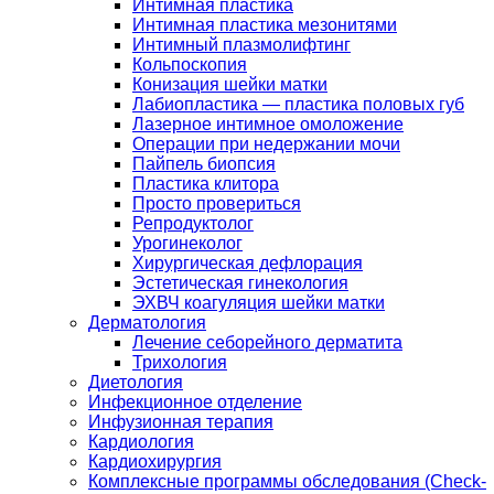
Интимная пластика
Интимная пластика мезонитями
Интимный плазмолифтинг
Кольпоскопия
Конизация шейки матки
Лабиопластика — пластика половых губ
Лазерное интимное омоложение
Операции при недержании мочи
Пайпель биопсия
Пластика клитора
Просто провериться
Репродуктолог
Урогинеколог
Хирургическая дефлорация
Эстетическая гинекология
ЭХВЧ коагуляция шейки матки
Дерматология
Лечение себорейного дерматита
Трихология
Диетология
Инфекционное отделение
Инфузионная терапия
Кардиология
Кардиохирургия
Комплексные программы обследования (Check-