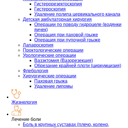
Гистерорезектоскопия
Гистероскопия
Удаление полипа цервикального канала
Детская амбулаторная хирургия
Операции по поводу гидроцеле (водянки
яичек)
Операция при паховой грыже
Операция при пупочной грыже
Лапароскопия
Проктологические операции
Урологические операции
Вазэктомия (Вазорезекция)
Обрезание крайней плоти (циркумцизия)
Флебология
Хирургические операции
Паховая грыжа
Удаление липомы
Жизнелогия
Лечение боли
Боль в крупных суставах (плечо, колено,