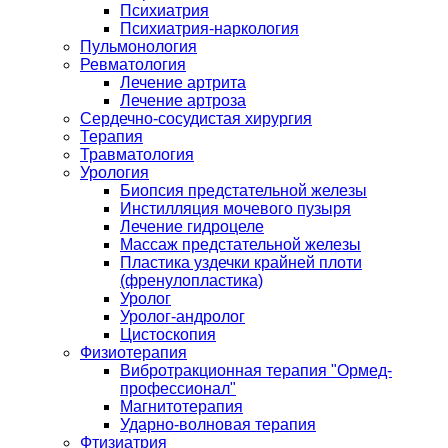
Психиатрия
Психиатрия-наркология
Пульмонология
Ревматология
Лечение артрита
Лечение артроза
Сердечно-сосудистая хирургия
Терапия
Травматология
Урология
Биопсия предстательной железы
Инстилляция мочевого пузыря
Лечение гидроцеле
Массаж предстательной железы
Пластика уздечки крайней плоти
(френулопластика)
Уролог
Уролог-андролог
Цистоскопия
Физиотерапия
Вибротракционная терапия "Ормед-
профессионал"
Магнитотерапия
Ударно-волновая терапия
Фтизиатрия