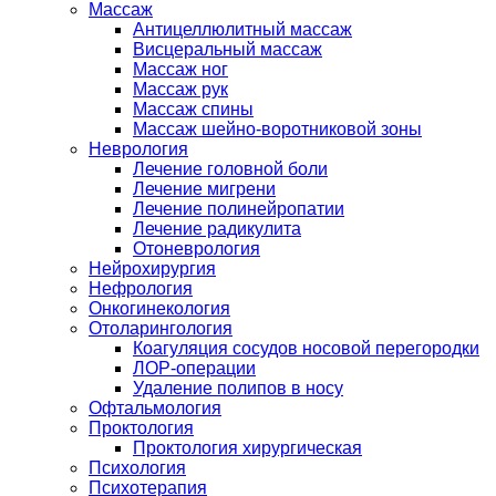
Массаж
Антицеллюлитный массаж
Висцеральный массаж
Массаж ног
Массаж рук
Массаж спины
Массаж шейно-воротниковой зоны
Неврология
Лечение головной боли
Лечение мигрени
Лечение полинейропатии
Лечение радикулита
Отоневрология
Нейрохирургия
Нефрология
Онкогинекология
Отоларингология
Коагуляция сосудов носовой перегородки
ЛОР-операции
Удаление полипов в носу
Офтальмология
Проктология
Проктология хирургическая
Психология
Психотерапия