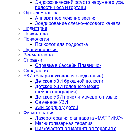
Эндоскопический осмотр наружного уха,
полости носа и гортани
Офтальмология
Аппаратное лечение зрения
Зондирование слёзно-носового канала
Педиатрия
Психиатрия
Психология
Психолог для подростка
Пульмонология
Ревматология
Справки
Справка в бассейн Плавничок
Сурдология
УЗИ (Ультразвуковое исследование)
Детское УЗИ брюшной полости
Детское УЗИ головного мозга
(нейросонография)
Детское УЗИ почек и мочевого пузыря
Семейное УЗИ
УЗИ сердца у детей
Физиотерапия
Лазеротерапия с аппарата «МАТРИКС»
Магнитолазерная терапия
Низкочастотная магнитная терапия с