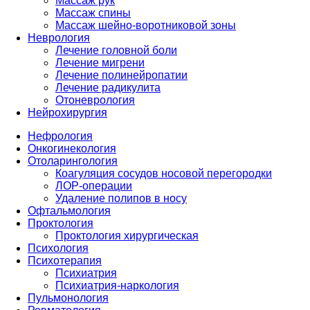
Массаж рук
Массаж спины
Массаж шейно-воротниковой зоны
Неврология
Лечение головной боли
Лечение мигрени
Лечение полинейропатии
Лечение радикулита
Отоневрология
Нейрохирургия
Нефрология
Онкогинекология
Отоларингология
Коагуляция сосудов носовой перегородки
ЛОР-операции
Удаление полипов в носу
Офтальмология
Проктология
Проктология хирургическая
Психология
Психотерапия
Психиатрия
Психиатрия-наркология
Пульмонология