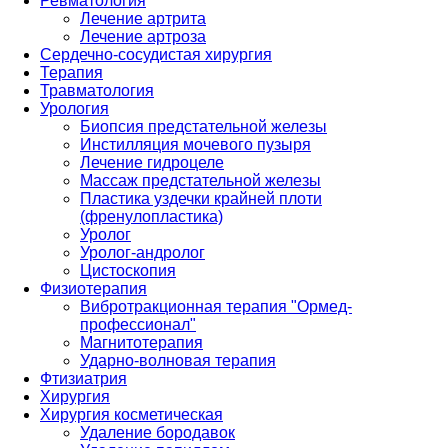
Ревматология
Лечение артрита
Лечение артроза
Сердечно-сосудистая хирургия
Терапия
Травматология
Урология
Биопсия предстательной железы
Инстилляция мочевого пузыря
Лечение гидроцеле
Массаж предстательной железы
Пластика уздечки крайней плоти
(френулопластика)
Уролог
Уролог-андролог
Цистоскопия
Физиотерапия
Вибротракционная терапия "Ормед-
профессионал"
Магнитотерапия
Ударно-волновая терапия
Фтизиатрия
Хирургия
Хирургия косметическая
Удаление бородавок