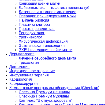
Конизация шейки матки
Лабиопластика — пластика половых губ
Лазерное интимное омоложение
Операции при недержании мочи
Пайпель биопсия
Пластика клитора
Просто провериться
Репродуктолог
Урогинеколог
Хирургическая дефлорация
Эстетическая гинекология
ЭХВЧ коагуляция шейки матки
Дерматология
Лечение себорейного дерматита
Трихология
Диетология
Инфекционное отделение
Инфузионная терапия
Кардиология
Кардиохирургия
Комплексные программы обследования (Check-up)
Check-up Премиум женщины
Check-up Премиум мужчины
Комплекс "В отпуск здоровым"
Комплексная программа Check-up Максимум для