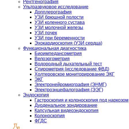
Рентгенография
Ультразвуковое исследование
Допплерография
УЗИ брюшной полости
УЗИ коленного сустава
УЗИ молочной железы
УЗИ почек
УЗИ при беременности
Эхокардиоскопия (УЗИ сердца)
Функциональная диагностика
Биоимпедансометрия
Велоэргометрия
Водородный дыхательный тест
Спирометрия (исследование ФВД)
Холтеровское мониторирование ЭКГ
ЭКГ
Электронейромиография (ЭНМГ)
Электроэнцефалография (ЭЭГ)
Эндоскопия
Гастроскопия и колоноскопия под наркозом
Дуоденальное зондирование
Капсульная видеоэндоскопия
Колоноскопия
ФГДС