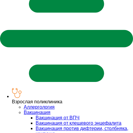
Взрослая поликлиника
Аллергология
Вакцинация
Вакцинация от ВПЧ
Вакцинация от клещевого энцефалита
Вакцинация против дифтерии, столбняка,