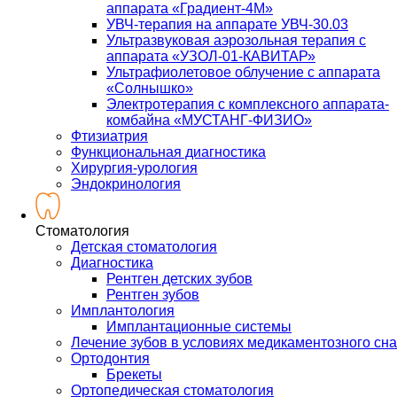
аппарата «Градиент-4М»
УВЧ-терапия на аппарате УВЧ-30.03
Ультразвуковая аэрозольная терапия с
аппарата «УЗОЛ-01-КАВИТАР»
Ультрафиолетовое облучение с аппарата
«Солнышко»
Электротерапия с комплексного аппарата-
комбайна «МУСТАНГ-ФИЗИО»
Фтизиатрия
Функциональная диагностика
Хирургия-урология
Эндокринология
Стоматология
Детская стоматология
Диагностика
Рентген детских зубов
Рентген зубов
Имплантология
Имплантационные системы
Лечение зубов в условиях медикаментозного сна
Ортодонтия
Брекеты
Ортопедическая стоматология