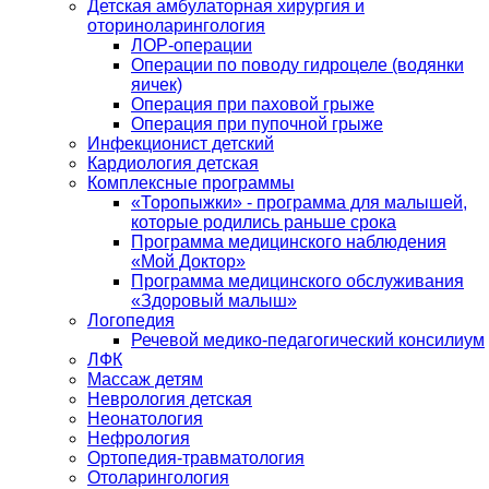
Детская амбулаторная хирургия и
оториноларингология
ЛОР-операции
Операции по поводу гидроцеле (водянки
яичек)
Операция при паховой грыже
Операция при пупочной грыже
Инфекционист детский
Кардиология детская
Комплексные программы
«Торопыжки» - программа для малышей,
которые родились раньше срока
Программа медицинского наблюдения
«Мой Доктор»
Программа медицинского обслуживания
«Здоровый малыш»
Логопедия
Речевой медико-педагогический консилиум
ЛФК
Массаж детям
Неврология детская
Неонатология
Нефрология
Ортопедия-травматология
Отоларингология