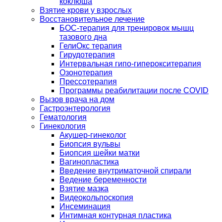
коклюша
Взятие крови у взрослых
Восстановительное лечение
БОС-терапия для тренировок мышц
тазового дна
ГелиОкс терапия
Гирудотерапия
Интервальная гипо-гиперокситерапия
Озонотерапия
Прессотерапия
Программы реабилитации после СOVID
Вызов врача на дом
Гастроэнтерология
Гематология
Гинекология
Акушер-гинеколог
Биопсия вульвы
Биопсия шейки матки
Вагинопластика
Введение внутриматочной спирали
Ведение беременности
Взятие мазка
Видеокольпоскопия
Инсеминация
Интимная контурная пластика