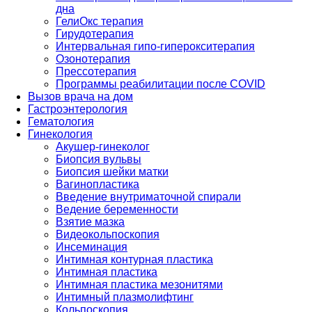
дна
ГелиОкс терапия
Гирудотерапия
Интервальная гипо-гиперокситерапия
Озонотерапия
Прессотерапия
Программы реабилитации после СOVID
Вызов врача на дом
Гастроэнтерология
Гематология
Гинекология
Акушер-гинеколог
Биопсия вульвы
Биопсия шейки матки
Вагинопластика
Введение внутриматочной спирали
Ведение беременности
Взятие мазка
Видеокольпоскопия
Инсеминация
Интимная контурная пластика
Интимная пластика
Интимная пластика мезонитями
Интимный плазмолифтинг
Кольпоскопия