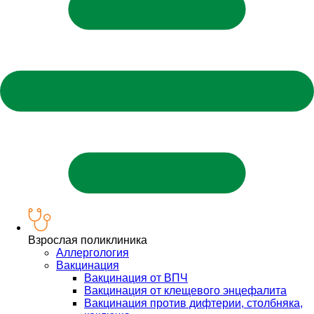
Взрослая поликлиника
Аллергология
Вакцинация
Вакцинация от ВПЧ
Вакцинация от клещевого энцефалита
Вакцинация против дифтерии, столбняка,