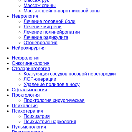
Массаж рук
Массаж спины
Массаж шейно-воротниковой зоны
Неврология
Лечение головной боли
Лечение мигрени
Лечение полинейропатии
Лечение радикулита
Отоневрология
Нейрохирургия
Нефрология
Онкогинекология
Отоларингология
Коагуляция сосудов носовой перегородки
ЛОР-операции
Удаление полипов в носу
Офтальмология
Проктология
Проктология хирургическая
Психология
Психотерапия
Психиатрия
Психиатрия-наркология
Пульмонология