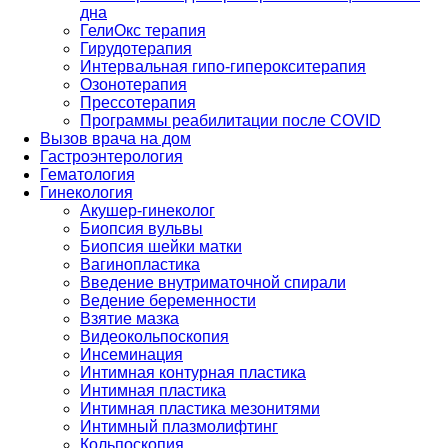
дна
ГелиОкс терапия
Гирудотерапия
Интервальная гипо-гиперокситерапия
Озонотерапия
Прессотерапия
Программы реабилитации после СOVID
Вызов врача на дом
Гастроэнтерология
Гематология
Гинекология
Акушер-гинеколог
Биопсия вульвы
Биопсия шейки матки
Вагинопластика
Введение внутриматочной спирали
Ведение беременности
Взятие мазка
Видеокольпоскопия
Инсеминация
Интимная контурная пластика
Интимная пластика
Интимная пластика мезонитями
Интимный плазмолифтинг
Кольпоскопия