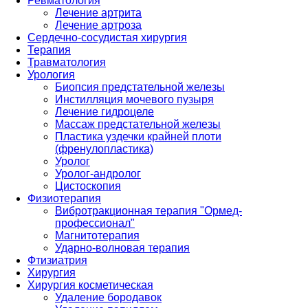
Ревматология
Лечение артрита
Лечение артроза
Сердечно-сосудистая хирургия
Терапия
Травматология
Урология
Биопсия предстательной железы
Инстилляция мочевого пузыря
Лечение гидроцеле
Массаж предстательной железы
Пластика уздечки крайней плоти
(френулопластика)
Уролог
Уролог-андролог
Цистоскопия
Физиотерапия
Вибротракционная терапия "Ормед-
профессионал"
Магнитотерапия
Ударно-волновая терапия
Фтизиатрия
Хирургия
Хирургия косметическая
Удаление бородавок