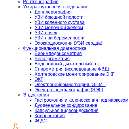
Рентгенография
Ультразвуковое исследование
Допплерография
УЗИ брюшной полости
УЗИ коленного сустава
УЗИ молочной железы
УЗИ почек
УЗИ при беременности
Эхокардиоскопия (УЗИ сердца)
Функциональная диагностика
Биоимпедансометрия
Велоэргометрия
Водородный дыхательный тест
Спирометрия (исследование ФВД)
Холтеровское мониторирование ЭКГ
ЭКГ
Электронейромиография (ЭНМГ)
Электроэнцефалография (ЭЭГ)
Эндоскопия
Гастроскопия и колоноскопия под наркозом
Дуоденальное зондирование
Капсульная видеоэндоскопия
Колоноскопия
ФГДС