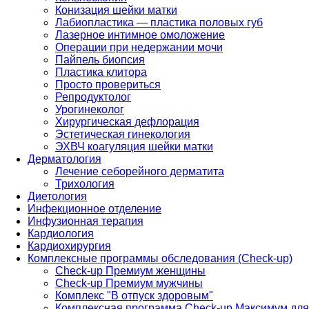
Конизация шейки матки
Лабиопластика — пластика половых губ
Лазерное интимное омоложение
Операции при недержании мочи
Пайпель биопсия
Пластика клитора
Просто провериться
Репродуктолог
Урогинеколог
Хирургическая дефлорация
Эстетическая гинекология
ЭХВЧ коагуляция шейки матки
Дерматология
Лечение себорейного дерматита
Трихология
Диетология
Инфекционное отделение
Инфузионная терапия
Кардиология
Кардиохирургия
Комплексные программы обследования (Check-up)
Check-up Премиум женщины
Check-up Премиум мужчины
Комплекс "В отпуск здоровым"
Комплексная программа Check-up Максимум для