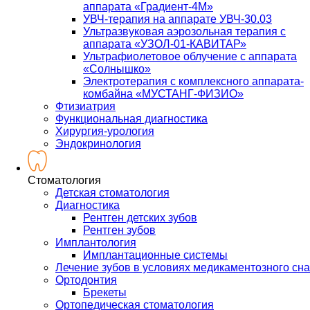
аппарата «Градиент-4М»
УВЧ-терапия на аппарате УВЧ-30.03
Ультразвуковая аэрозольная терапия с
аппарата «УЗОЛ-01-КАВИТАР»
Ультрафиолетовое облучение с аппарата
«Солнышко»
Электротерапия с комплексного аппарата-
комбайна «МУСТАНГ-ФИЗИО»
Фтизиатрия
Функциональная диагностика
Хирургия-урология
Эндокринология
Стоматология
Детская стоматология
Диагностика
Рентген детских зубов
Рентген зубов
Имплантология
Имплантационные системы
Лечение зубов в условиях медикаментозного сна
Ортодонтия
Брекеты
Ортопедическая стоматология