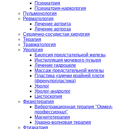
Психиатрия
Психиатрия-наркология
Пульмонология
Ревматология
Лечение артрита
Лечение артроза
Сердечно-сосудистая хирургия
Терапия
Травматология
Урология
Биопсия предстательной железы
Инстилляция мочевого пузыря
Лечение гидроцеле
Массаж предстательной железы
Пластика уздечки крайней плоти
(френулопластика)
Уролог
Уролог-андролог
Цистоскопия
Физиотерапия
Вибротракционная терапия "Ормед-
профессионал"
Магнитотерапия
Ударно-волновая терапия
Фтизиатрия