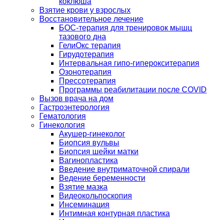
коклюша
Взятие крови у взрослых
Восстановительное лечение
БОС-терапия для тренировок мышц
тазового дна
ГелиОкс терапия
Гирудотерапия
Интервальная гипо-гиперокситерапия
Озонотерапия
Прессотерапия
Программы реабилитации после СOVID
Вызов врача на дом
Гастроэнтерология
Гематология
Гинекология
Акушер-гинеколог
Биопсия вульвы
Биопсия шейки матки
Вагинопластика
Введение внутриматочной спирали
Ведение беременности
Взятие мазка
Видеокольпоскопия
Инсеминация
Интимная контурная пластика