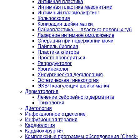
Интимная пластика
Интимная пластика мезонитями
Интимный плазмолифтинг
Кольпоскопия
Конизация шейки матки
Лабиопластика — пластика половых губ
Лазерное интимное омоложение
Операции при недержании мочи
Пайпель биопсия
Пластика клитора
Просто провериться
Репродуктолог
Урогинеколог
Хирургическая дефлорация
Эстетическая гинекология
ЭХВЧ коагуляция шейки матки
Дерматология
Лечение себорейного дерматита
Трихология
Диетология
Инфекционное отделение
Инфузионная терапия
Кардиология
Кардиохирургия
Комплексные программы обследования (Check-