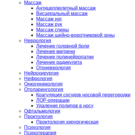
Массаж
Антицеллюлитный массаж
Висцеральный массаж
Массаж ног
Массаж рук
Массаж спины
Массаж шейно-воротниковой зоны
Неврология
Лечение головной боли
Лечение мигрени
Лечение полинейропатии
Лечение радикулита
Отоневрология
Нейрохирургия
Нефрология
Онкогинекология
Отоларингология
Коагуляция сосудов носовой перегородки
ЛОР-операции
Удаление полипов в носу
Офтальмология
Проктология
Проктология хирургическая
Психология
Психотерапия