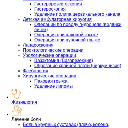
Гистерорезектоскопия
Гистероскопия
Удаление полипа цервикального канала
Детская амбулаторная хирургия
Операции по поводу гидроцеле (водянки
яичек)
Операция при паховой грыже
Операция при пупочной грыже
Лапароскопия
Проктологические операции
Урологические операции
Вазэктомия (Вазорезекция)
Обрезание крайней плоти (циркумцизия)
Флебология
Хирургические операции
Паховая грыжа
Удаление липомы
Жизнелогия
Лечение боли
Боль в крупных суставах (плечо, колено,