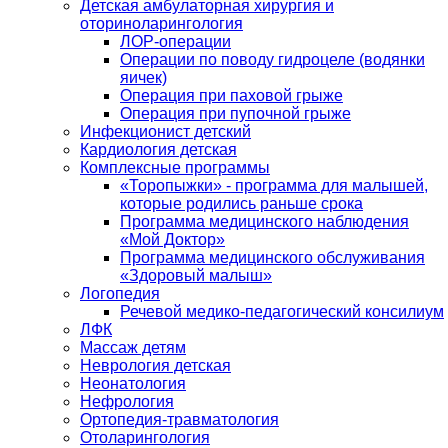
Детская амбулаторная хирургия и
оториноларингология
ЛОР-операции
Операции по поводу гидроцеле (водянки
яичек)
Операция при паховой грыже
Операция при пупочной грыже
Инфекционист детский
Кардиология детская
Комплексные программы
«Торопыжки» - программа для малышей,
которые родились раньше срока
Программа медицинского наблюдения
«Мой Доктор»
Программа медицинского обслуживания
«Здоровый малыш»
Логопедия
Речевой медико-педагогический консилиум
ЛФК
Массаж детям
Неврология детская
Неонатология
Нефрология
Ортопедия-травматология
Отоларингология