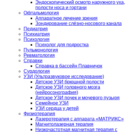
Эндоскопический осмотр наружного уха,
полости носа и гортани
Офтальмология
Аппаратное лечение зрения
Зондирование слёзно-носового канала
Педиатрия
Психиатрия
Психология
Психолог для подростка
Пульмонология
Ревматология
Справки
Справка в бассейн Плавничок
Сурдология
УЗИ (Ультразвуковое исследование)
Детское УЗИ брюшной полости
Детское УЗИ головного мозга
(нейросонография)
Детское УЗИ почек и мочевого пузыря
Семейное УЗИ
УЗИ сердца у детей
Физиотерапия
Лазеротерапия с аппарата «МАТРИКС»
Магнитолазерная терапия
Низкочастотная магнитная терапия с